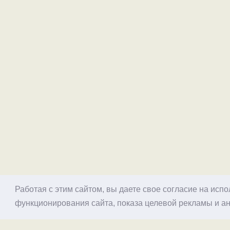
Работая с этим сайтом, вы даете свое согласие на исп
функционирования сайта, показа целевой рекламы и ан
© 1998–2026 Alex Exler