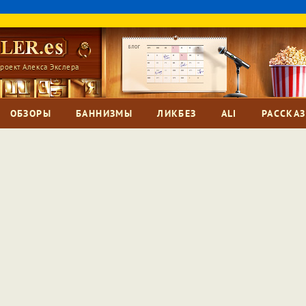
роект Алекса Экслера
ОБЗОРЫ
БАННИЗМЫ
ЛИКБЕЗ
ALI
РАССКА