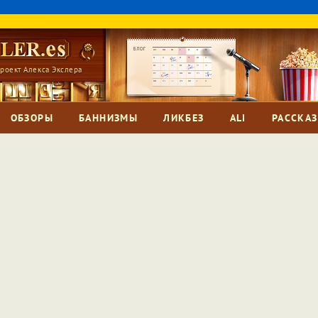
роект Алекса Экслера
ОБЗОРЫ
БАННИЗМЫ
ЛИКБЕЗ
ALI
РАССКА