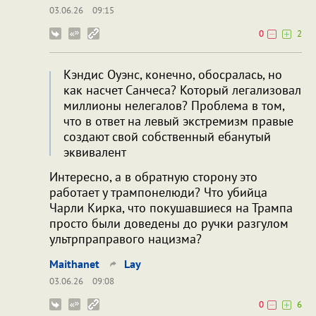
03.06.26
09:15
0
2
Кэндис Оуэнс, конечно, обосралась, но
как насчет Санчеса? Который легализовал
миллионы нелегалов? Проблема в том,
что в ответ на левый экстремизм правые
создают свой собственный ебанутый
эквивалент
Интересно, а в обратную сторону это
работает у трампонелюди? Что убийца
Чарли Кирка, что покушавшиеся на Трампа
просто были доведены до ручки разгулом
ультрпраправого нацизма?
Maithanet
Lay
03.06.26
09:08
0
6