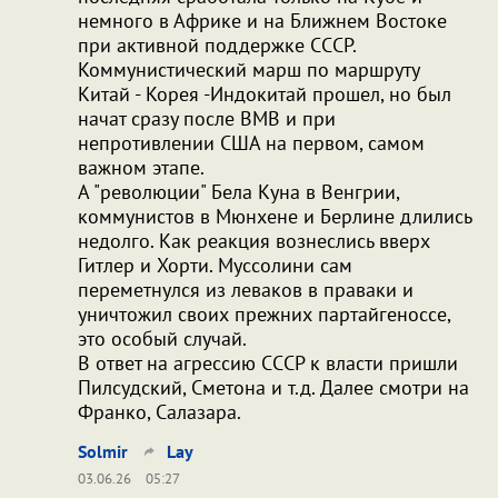
немного в Африке и на Ближнем Востоке
при активной поддержке СССР.
Коммунистический марш по маршруту
Китай - Корея -Индокитай прошел, но был
начат сразу после ВМВ и при
непротивлении США на первом, самом
важном этапе.
А "революции" Бела Куна в Венгрии,
коммунистов в Мюнхене и Берлине длились
недолго. Как реакция вознеслись вверх
Гитлер и Хорти. Муссолини сам
переметнулся из леваков в праваки и
уничтожил своих прежних партайгеноссе,
это особый случай.
В ответ на агрессию СССР к власти пришли
Пилсудский, Сметона и т.д. Далее смотри на
Франко, Салазара.
Solmir
Lay
03.06.26
05:27