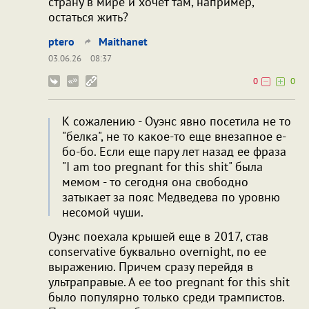
страну в мире и хочет там, например,
остаться жить?
ptero
Maithanet
03.06.26
08:37
0
0
К сожалению - Оуэнс явно посетила не то
"белка", не то какое-то еще внезапное е-
бо-бо. Если еще пару лет назад ее фраза
"I am too pregnant for this shit" была
мемом - то сегодня она свободно
затыкает за пояс Медведева по уровню
несомой чуши.
Оуэнс поехала крышей еще в 2017, став
conservative буквально overnight, по ее
выражению. Причем сразу перейдя в
ультраправые. А ее too pregnant for this shit
было популярно только среди трампистов.