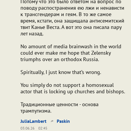
Потому что это было ответом на вопрос по
поводу распостранения ею лжи и ненависти
к трансгендерам и геям. В то же самое
время, кстати, она защищала антисемитский
твит Канье Веста. А вот это она писала пару
лет назад.
No amount of media brainwash in the world
could ever make me hope that Zelensky
triumphs over an orthodox Russia.
Spiritually, I just know that’s wrong.
You simply do not support a homosexual
actor that is locking up churches and bishops.
Традиционные ценности - основа
трампутизма.
JuliaLambert
Paskin
03.06.26
02:45