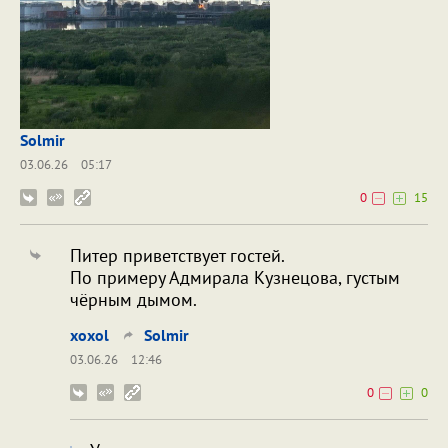
Solmir
03.06.26
05:17
0
15
Питер приветствует гостей.
По примеру Адмирала Кузнецова, густым
чёрным дымом.
xoxol
Solmir
03.06.26
12:46
0
0