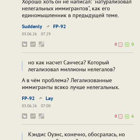
Хорошо хоть он не написал: "натурализовал
нелегальных иммигрантов", как его
единомышленник в предыдущей теме.
Suddenly
FP-92
03.06.26
07:29
0
0
но как насчет Санчеса? Который
легализовал миллионы нелегалов?
А в чём проблема? Легализованные
иммигранты всяко лучше нелегальных.
FP-92
Lay
03.06.26
07:00
0
6
Кэндис Оуэнс, конечно, обосралась, но