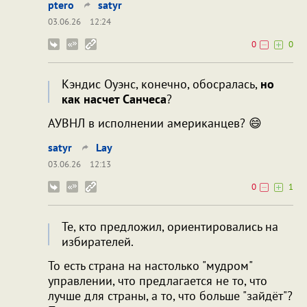
ptero
satyr
03.06.26
12:24
0
0
Кэндис Оуэнс, конечно, обосралась,
но
как насчет Санчеса
?
АУВНЛ в исполнении американцев? 😄
satyr
Lay
03.06.26
12:13
0
1
Те, кто предложил, ориентировались на
избирателей.
То есть страна на настолько "мудром"
управлении, что предлагается не то, что
лучше для страны, а то, что больше "зайдёт"?