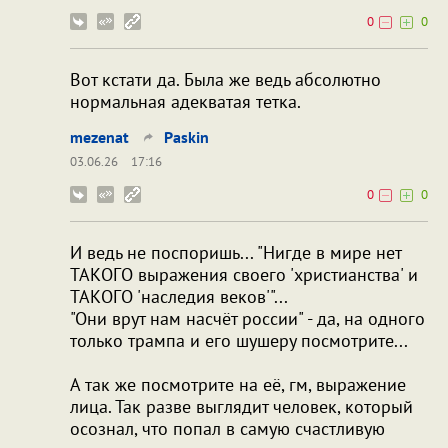
0
0
Вот кстати да. Была же ведь абсолютно
нормальная адекватая тетка.
mezenat
Paskin
03.06.26
17:16
0
0
И ведь не поспоришь... "Нигде в мире нет
ТАКОГО выражения своего 'христианства' и
ТАКОГО 'наследия веков'"...
"Они врут нам насчёт россии" - да, на одного
только трампа и его шушеру посмотрите...
А так же посмотрите на её, гм, выражение
лица. Так разве выглядит человек, который
осознал, что попал в самую счастливую