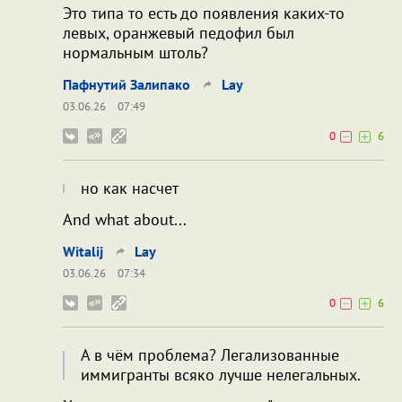
Это типа то есть до появления каких-то
левых, оранжевый педофил был
нормальным штоль?
Пафнутий Залипако
Lay
03.06.26
07:49
0
6
но как насчет
And what about...
Witalij
Lay
03.06.26
07:34
0
6
А в чём проблема? Легализованные
иммигранты всяко лучше нелегальных.