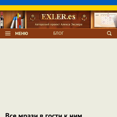
БЛОГ
МЕНЮ
Все мрази в гости к ним