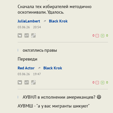
Сначала тех избирателей методично
оскотинивали. Удалось.
JuliaLambert
Black Krok
03.06.26
20:54
0
0
окпзплись правы
Переведи
Red Actor
Black Krok
03.06.26
19:47
0
0
АУВНЛ в исполнении американцев? 😄
АУВМШ - "а у вас мигранты шикуют"