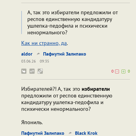
А, так это избиратели предложили от
респов единственную кандидатуру
ушлепка-педофила и психически
ненормального?
Как ни странно, да
.
aldor
Пафнутий Залипако
03.06.26
09:35
0
0
Избирателей?! А, так это
избиратели
предложили от респов единственную
кандидатуру ушлепка-педофила и
психически ненормального?
Япониль.
Пафнутий Залипако
Black Krok