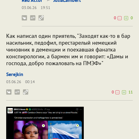
03.06.26
19:51
0
0
Как написал один приятель, "Заходят как-то в бар
насильник, педофил, престарелый немецкий
чиновник в деменции и поехавшая фанатка
конспирологии, а бармен им и говорит: «Дамы и
господа, добро пожаловать на ПМЭФ»"
Serejkin
03.06.26
00:14
0
11