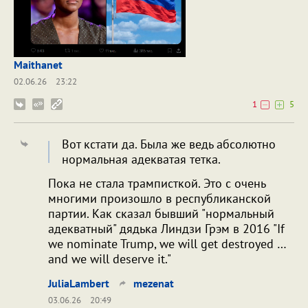
Maithanet
02.06.26
23:22
1
5
Вот кстати да. Была же ведь абсолютно
нормальная адекватая тетка.
Пока не стала трамписткой. Это с очень
многими произошло в республиканской
партии. Как сказал бывший "нормальный
адекватный" дядька Линдзи Грэм в 2016 "If
we nominate Trump, we will get destroyed …
and we will deserve it."
JuliaLambert
mezenat
03.06.26
20:49