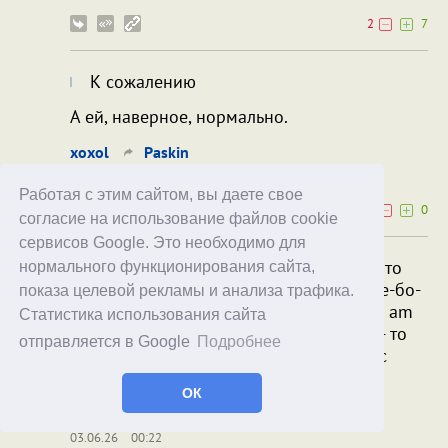
2
7
К сожалению
А ей, наверное, нормально.
xoxol
Paskin
03.06.26
00:46
Работая с этим сайтом, вы даете свое
0
0
согласие на использование файлов cookie
сервисов Google. Это необходимо для
К сожалению - Оуэнс явно посетила не то
нормального функционирования сайта,
"белка", не то какое-то еще внезапное е-бо-
показа целевой рекламы и анализа трафика.
бо. Если еще пару лет назад ее фраза "I am
Статистика использования сайта
too pregnant for this shit" была мемом - то
отправляется в Google
Подробнее
сегодня она свободно затыкает за пояс
Медведева по уровню несомой чуши.
ОК
Paskin
Maithanet
03.06.26
00:22