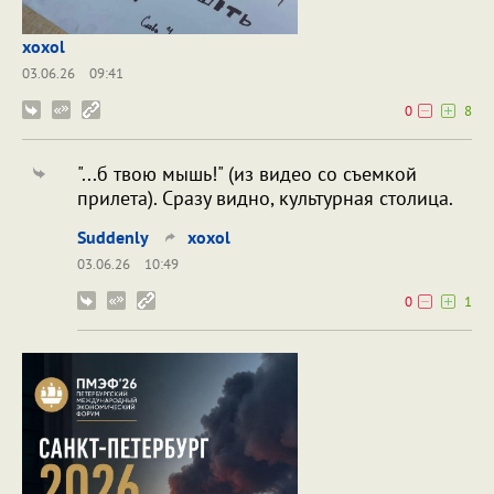
xoxol
03.06.26
09:41
0
8
"...б твою мышь!" (из видео со съемкой
прилета). Сразу видно, культурная столица.
Suddenly
xoxol
03.06.26
10:49
0
1