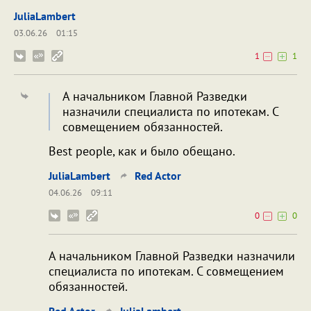
JuliaLambert
03.06.26
01:15
1
1
А начальником Главной Разведки
назначили специалиста по ипотекам. С
совмещением обязанностей.
Best people, как и было обещано.
JuliaLambert
Red Actor
04.06.26
09:11
0
0
А начальником Главной Разведки назначили
специалиста по ипотекам. С совмещением
обязанностей.
Red Actor
JuliaLambert