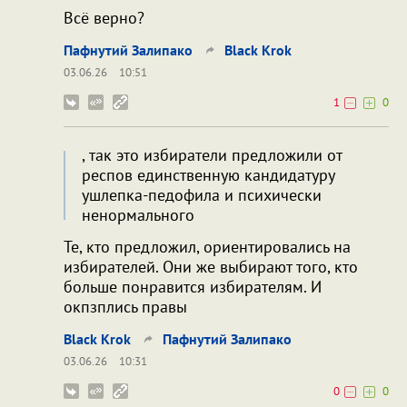
Всё верно?
Пафнутий Залипако
Black Krok
03.06.26
10:51
1
0
, так это избиратели предложили от
респов единственную кандидатуру
ушлепка-педофила и психически
ненормального
Те, кто предложил, ориентировались на
избирателей. Они же выбирают того, кто
больше понравится избирателям. И
окпзплись правы
Black Krok
Пафнутий Залипако
03.06.26
10:31
0
0