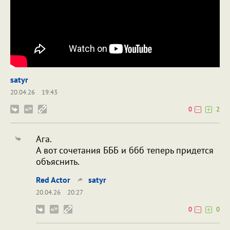
satyr
20.04.26
19:43
0
2
Ага.
А вот сочетания БББ и ббб теперь придется
объяснить.
Red Actor
satyr
20.04.26
20:27
0
0