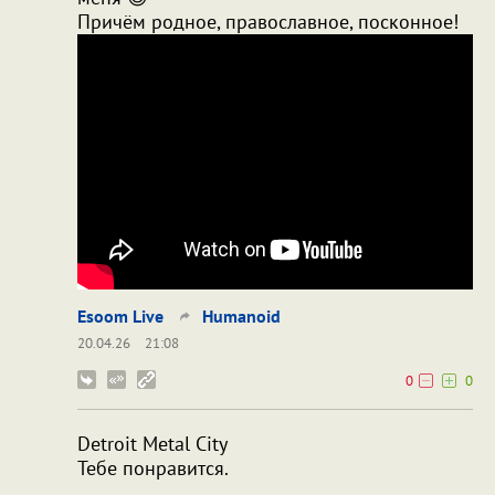
Причём родное, православное, посконное!
Esoom Live
Humanoid
20.04.26
21:08
0
0
Detroit Metal City
Тебе понравится.