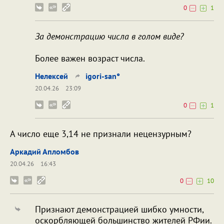
0
1
За демонстрацию числа в голом виде?
Более важен возраст числа.
Нелексей
igori-san°
20.04.26
23:09
0
1
А число еще 3,14 не признали нецензурным?
Аркадий Апломбов
20.04.26
16:43
0
10
Признают демонстрацией шибко умности,
оскорбляющей большинство жителей РФии.