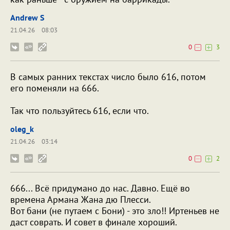
Andrew S
21.04.26
08:03
0
3
В самых ранних текстах число было 616, потом
его поменяли на 666.
Так что пользуйтесь 616, если что.
oleg_k
21.04.26
03:14
0
2
666... Всё придумано до нас. Давно. Ещё во
времена Армана Жана дю Плесси.
Вот бани (не путаем с Бони) - это зло!! Иртеньев не
даст соврать. И совет в финале хороший.