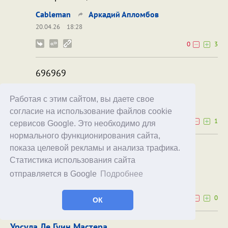
Cableman
Аркадий Апломбов
20.04.26
18:28
0
3
696969
Red Actor
Аркадий Апломбов
Работая с этим сайтом, вы даете свое
20.04.26
20:32
согласие на использование файлов cookie
0
1
сервисов Google. Это необходимо для
нормального функционирования сайта,
показа целевой рекламы и анализа трафика.
♋♋♋
Статистика использования сайта
Hassel
Red Actor
отправляется в Google
Подробнее
20.04.26
20:49
0
0
ОК
Урсула Ле Гуин Мастера