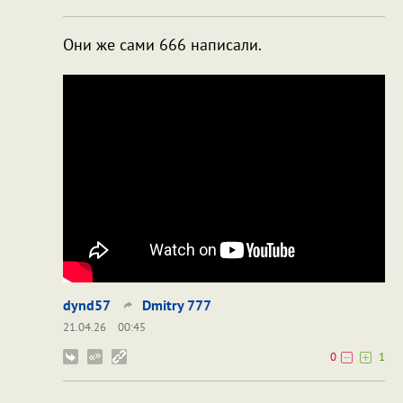
Они же сами 666 написали.
dynd57
Dmitry 777
21.04.26
00:45
0
1