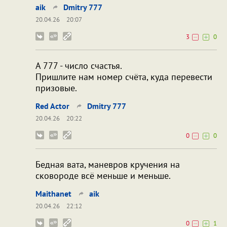
aik
Dmitry 777
20.04.26
20:07
3
0
А 777 - число счастья.
Пришлите нам номер счёта, куда перевести
призовые.
Red Actor
Dmitry 777
20.04.26
20:22
0
0
Бедная вата, маневров кручения на
сковороде всё меньше и меньше.
Maithanet
aik
20.04.26
22:12
0
1