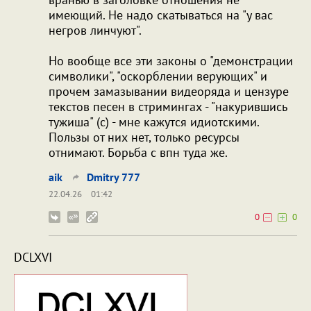
имеющий. Не надо скатываться на "у вас
негров линчуют".
Но вообще все эти законы о "демонстрации
символики", "оскорблении верующих" и
прочем замазывании видеоряда и цензуре
текстов песен в стримингах - "накурившись
тужиша" (с) - мне кажутся идиотскими.
Пользы от них нет, только ресурсы
отнимают. Борьба с впн туда же.
aik
Dmitry 777
22.04.26
01:42
0
0
DCLXVI