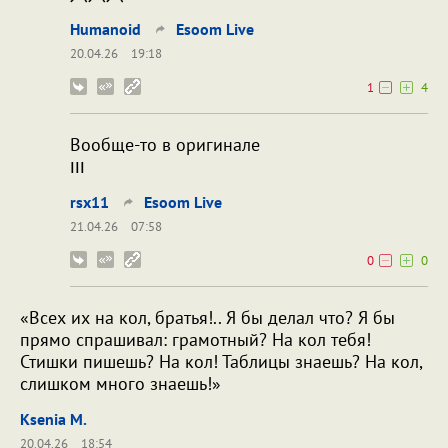
Humanoid
Esoom Live
20.04.26
19:18
1
4
Вообще-то в оригинале
ווו
rsx11
Esoom Live
21.04.26
07:58
0
0
«Всех их на кол, братья!.. Я бы делал что? Я бы
прямо спрашивал: грамотный? На кол тебя!
Стишки пишешь? На кол! Таблицы знаешь? На кол,
слишком много знаешь!»
Ksenia M.
20.04.26
18:54