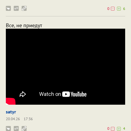
0
6
Все, не приедут
satyr
20.04.26
17:36
0
4