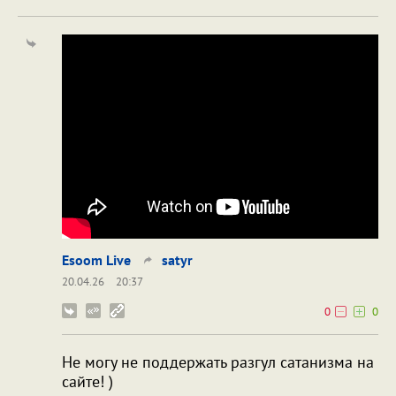
Esoom Live
satyr
20.04.26
20:37
0
0
Не могу не поддержать разгул сатанизма на
сайте! )