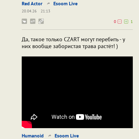
Red Actor
Esoom Live
20.04.26
21:13
0
1
Да, такое только CZART могут перебить - у
них вообще забористая трава растёт! )
Humanoid
Esoom Live