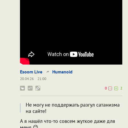
Esoom Live
Humanoid
20.04.26
21:00
0
2
Не могу не поддержать разгул сатанизма
на сайте!
А я нашёл что-то совсем жуткое даже для
меня 😉