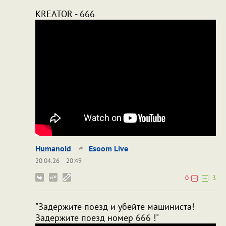
KREATOR - 666
Humanoid
Esoom Live
20.04.26
20:49
0
3
"Задержите поезд и убейте машиниста!
Задержите поезд номер 666 !"