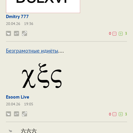
Dmitry 777
20.04.26
19:36
0
3
Безграмотные идиёты
....
Esoom Live
20.04.26
19:05
0
3
六六六