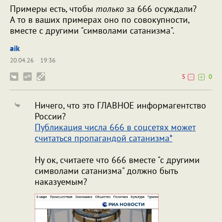
Примеры есть, чтобы
только
за 666 осуждали?
А то в ваших примерах оно по совокупности,
вместе с другими "символами сатанизма".
aik
20.04.26
19:36
5
0
Ничего, что это ГЛАВНОЕ информагентство
России?
Публикация числа 666 в соцсетях может
считаться пропагандой сатанизма*
Ну ок, считаете что 666 вместе "с другими
символами сатанизма" должно быть
наказуемым?