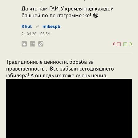
Да что там ГАИ. У кремля над каждой
башней по пентаграмме же! 😄
Khul
mikespb
21.04.26
08:34
0
0
Традиционные ценности, борьба за
нравственность... Все забыли сегодняшнего
юбиляра! А он ведь их тоже очень ценил.