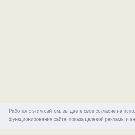
Работая с этим сайтом, вы даете свое согласие на исп
функционирования сайта, показа целевой рекламы и ан
© 1998–2026 Alex Exler