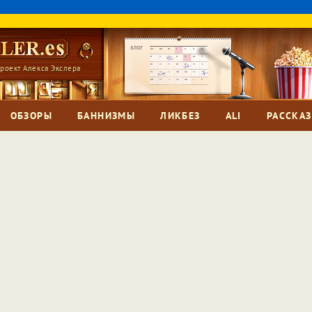
роект Алекса Экслера
ОБЗОРЫ
БАННИЗМЫ
ЛИКБЕЗ
ALI
РАССКА