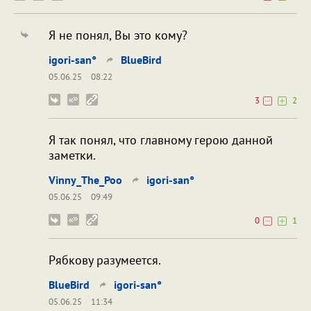
Я не понял, Вы это кому?
igori-san°
BlueBird
05.06.25
08:22
3
2
Я так понял, что главному герою данной
заметки.
Vinny_The_Poo
igori-san°
05.06.25
09:49
0
1
Рябкову разумеется.
BlueBird
igori-san°
05.06.25
11:34