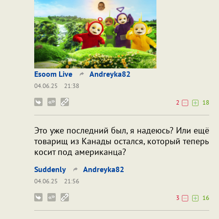
Esoom Live
Andreyka82
04.06.25
21:38
2
18
Это уже последний был, я надеюсь? Или ещё
товарищ из Канады остался, который теперь
косит под американца?
Suddenly
Andreyka82
04.06.25
21:56
3
16