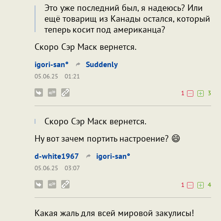
Это уже последний был, я надеюсь? Или
ещё товарищ из Канады остался, который
теперь косит под американца?
Скоро Сэр Маск вернется.
igori-san°
Suddenly
05.06.25
01:21
1
3
Скоро Сэр Маск вернется.
Ну вот зачем портить настроение? 😄
d-white1967
igori-san°
05.06.25
03:07
1
4
Какая жаль для всей мировой закулисы!