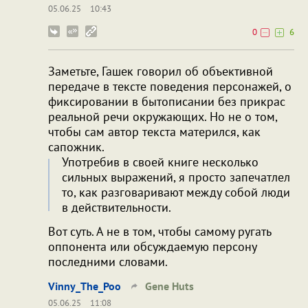
05.06.25
10:43
0
6
Заметьте, Гашек говорил об объективной
передаче в тексте поведения персонажей, о
фиксировании в бытописании без прикрас
реальной речи окружающих. Но не о том,
чтобы сам автор текста матерился, как
сапожник.
Употребив в своей книге несколько
сильных выражений, я просто запечатлел
то, как разговаривают между собой люди
в действительности.
Вот суть. А не в том, чтобы самому ругать
оппонента или обсуждаемую персону
последними словами.
Vinny_The_Poo
Gene Huts
05.06.25
11:08