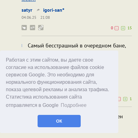
satyr
igori-san°
04.06.25
21:08
0
15
Самый бесстрашный в очередном бане,
Да, я тоже не понимаю, зачем забанен
Работая с этим сайтом, вы даете свое
Парадокс, Макс и пр. Матом они не
согласие на использование файлов cookie
злоупотребляют.
сервисов Google. Это необходимо для
runcyclexcski
Вежливый кубинец
нормального функционирования сайта,
04.06.25
21:39
показа целевой рекламы и анализа трафика.
Статистика использования сайта
6
1
отправляется в Google
Подробнее
Да, я тоже не понимаю, зачем забанен
ОК
Парадокс, Макс и пр. Матом они не
злоупотребляют.