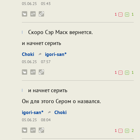
05.06.25
05:43
1
1
Скоро Сэр Маск вернется.
и начнет серить
Choki
igori-san°
05.06.25
07:57
1
1
и начнет серить
Он для этого Сером о назвался.
igori-san°
Choki
05.06.25
08:04
1
2