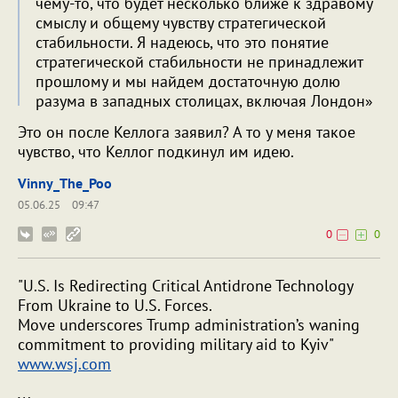
чему-то, что будет несколько ближе к здравому
смыслу и общему чувству стратегической
стабильности. Я надеюсь, что это понятие
стратегической стабильности не принадлежит
прошлому и мы найдем достаточную долю
разума в западных столицах, включая Лондон»
Это он после Келлога заявил? А то у меня такое
чувство, что Келлог подкинул им идею.
Vinny_The_Poo
05.06.25
09:47
0
0
"U.S. Is Redirecting Critical Antidrone Technology
From Ukraine to U.S. Forces.
Move underscores Trump administration’s waning
commitment to providing military aid to Kyiv"
www.wsj.com