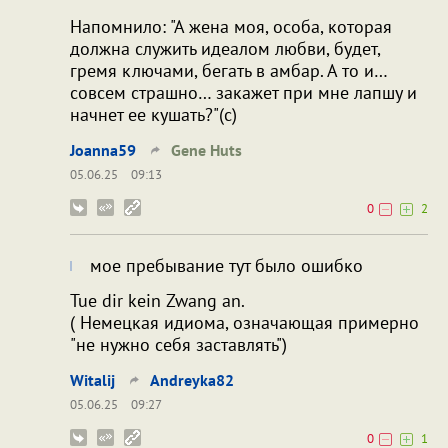
Напомнило: "А жена моя, особа, которая
должна служить идеалом любви, будет,
гремя ключами, бегать в амбар. А то и…
совсем страшно… закажет при мне лапшу и
начнет ее кушать?"(с)
Joanna59
Gene Huts
05.06.25
09:13
0
2
мое пребывание тут было ошибко
Tue dir kein Zwang an.
( Немецкая идиома, означающая примерно
"не нужно себя заставлять")
Witalij
Andreyka82
05.06.25
09:27
0
1