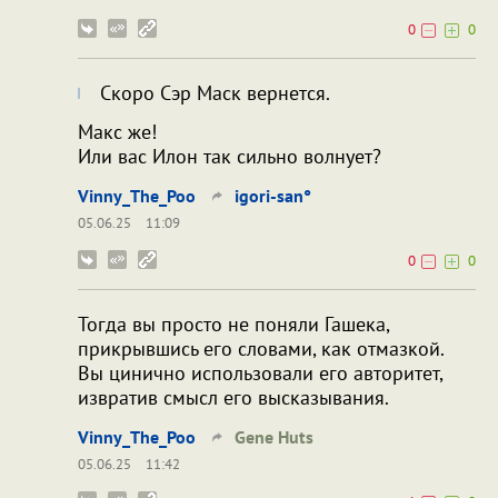
0
0
Скоро Сэр Маск вернется.
Макс же!
Или вас Илон так сильно волнует?
Vinny_The_Poo
igori-san°
05.06.25
11:09
0
0
Тогда вы просто не поняли Гашека,
прикрывшись его словами, как отмазкой.
Вы цинично использовали его авторитет,
извратив смысл его высказывания.
Vinny_The_Poo
Gene Huts
05.06.25
11:42