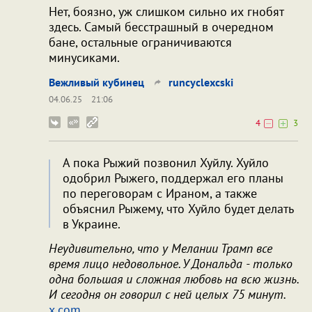
Нет, боязно, уж слишком сильно их гнобят
здесь. Самый бесстрашный в очередном
бане, остальные ограничиваются
минусиками.
Вежливый кубинец
runcyclexcski
04.06.25
21:06
4
3
А пока Рыжий позвонил Хуйлу. Хуйлo
одобрил Рыжего, поддержал его планы
по переговорам с Ираном, а также
объяснил Рыжему, что Хуйло будет делать
в Украине.
Неудивительно, что у Мелании Трамп все
время лицо недовольное. У Дональда - только
одна большая и сложная любовь на всю жизнь.
И сегодня он говорил с ней целых 75 минут.
x.com