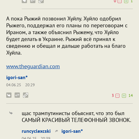
0
1
А пока Рыжий позвонил Хуйлу. Хуйлo одобрил
Рыжего, поддержал его планы по переговорам с
Ираном, а также объяснил Рыжему, что Хуйло
будет делать в Украине. Рыжий всё принял к
сведению и обещал и дальше работать на благо
Хуйла.
www.theguardian.com
igori-san°
04.06.25
20:29
3
14
щас трампутинисты обьяснят, что это был
САМЫЙ КРАСИВЫЙ ТЕЛЕФОННЫЙ ЗВОНОК.
runcyclexcski
igori-san°
04.06.25
20:39