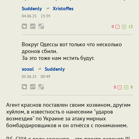
Suddenly
Xristoffes
04.06.25
23:39
0
13
Вокруг Одессы вот только что несколько
дронов сбили.
За это тоже нам мстить будут.
xoxol
Suddenly
05.06.25
00:49
0
8
Агент краснов поставлен своим хозяином, другим
хуйлом, в известность о нанесении "ударов
возмездия" по Украине за атаку мирных
бомбардировщиков и он отнёсся с пониманием.
P.S. США в роли сосущего... это просто охренеть!!!