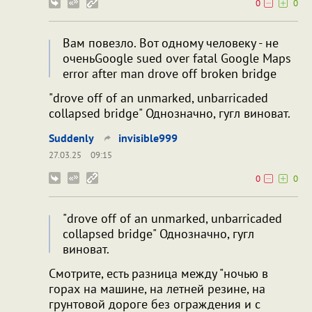
0
0
Вам повезло. Вот одному человеку - не
оченьGoogle sued over fatal Google Maps
error after man drove off broken bridge
"drove off of an unmarked, unbarricaded
collapsed bridge" Однозначно, гугл виноват.
Suddenly
invisible999
27.03.25
09:15
0
0
"drove off of an unmarked, unbarricaded
collapsed bridge" Однозначно, гугл
виноват.
Смотрите, есть разница между "ночью в
горах на машине, на летней резине, на
грунтовой дороге без ограждения и с