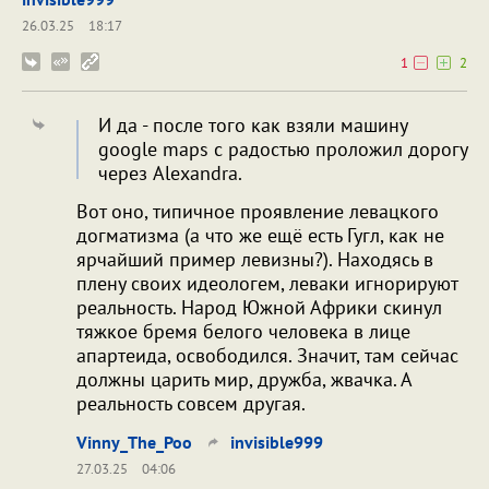
26.03.25
18:17
1
2
И да - после того как взяли машину
google maps с радостью проложил дорогу
через Alexandra.
Вот оно, типичное проявление левацкого
догматизма (а что же ещё есть Гугл, как не
ярчайший пример левизны?). Находясь в
плену своих идеологем, леваки игнорируют
реальность. Народ Южной Африки скинул
тяжкое бремя белого человека в лице
апартеида, освободился. Значит, там сейчас
должны царить мир, дружба, жвачка. А
реальность совсем другая.
Vinny_The_Poo
invisible999
27.03.25
04:06