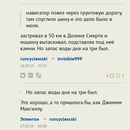
навигатор повез через грунтовую дорогу,
там спустило шину и это дело было в
июле.
застревал в 50 км в Долине Cмерти и
машину вытаскивал, подставляя под неё
камни. Но запас воды дня на три был.
runcyclexcski
invisible999
26.03.25
22:15
1
3
Но запас воды дня на три был.
Это хорошо, а то пришлось бы, как Джимми
Макгиллу.
Эглинтон
runcyclexcski
27.03.25
03:08