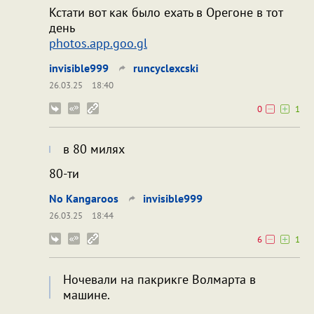
Кстати вот как было ехать в Орегоне в тот
день
photos.app.goo.gl
invisible999
runcyclexcski
26.03.25
18:40
0
1
в 80 милях
80-ти
No Kangaroos
invisible999
26.03.25
18:44
6
1
Ночевали на пакрикге Волмарта в
машине.