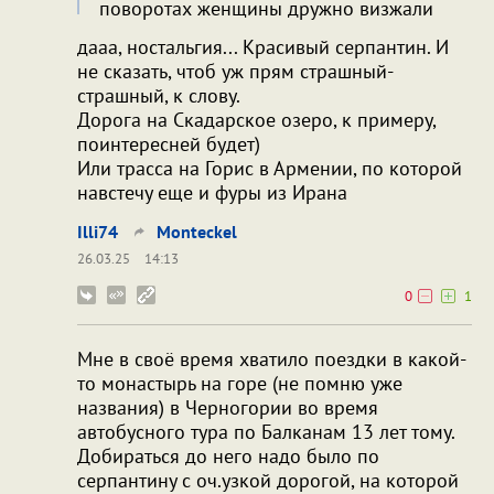
поворотах женщины дружно визжали
дааа, ностальгия... Красивый серпантин. И
не сказать, чтоб уж прям страшный-
страшный, к слову.
Дорога на Скадарское озеро, к примеру,
поинтересней будет)
Или трасса на Горис в Армении, по которой
навстечу еще и фуры из Ирана
Illi74
Monteckel
26.03.25
14:13
0
1
Мне в своё время хватило поездки в какой-
то монастырь на горе (не помню уже
названия) в Черногории во время
автобусного тура по Балканам 13 лет тому.
Добираться до него надо было по
серпантину с оч.узкой дорогой, на которой