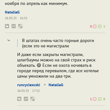
ноября по апрель как минимум.
NataliaG
26.03.25
16:51
0
1
В штатах очень часто горные дороги
(если это не магистрали
И даже если закрыты магистрали,
шлагбаумы можно на свой страх и риск
объехать. 😄 Если не охота ночевать в
городе перед перевалом, где все хотелье
цены умножили на два-три.
runcyclexcski
NataliaG
26.03.25
17:52
1
0