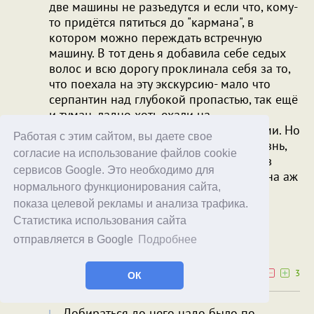
две машины не разъедутся и если что, кому-
то придётся пятиться до "кармана", в
котором можно переждать встречную
машину. В тот день я добавила себе седых
волос и всю дорогу проклинала себя за то,
что поехала на эту экскурсию- мало что
серпантин над глубокой пропастью, так ещё
и туман, ладно хоть ехали на
микроавтобусах с местными водителями. Но
Работая с этим сайтом, вы даете свое
мне этого экстрима хватило на всю жизнь,
согласие на использование файлов cookie
мы с моей соседкой по номеру потом в
сервисов Google. Это необходимо для
следующем монастыре (уже в Сербии) на аж
нормального функционирования сайта,
свечку поставили за благополучное
показа целевой рекламы и анализа трафика.
возвращение с той экскурсии
Статистика использования сайта
Joanna59
Monteckel
отправляется в Google
Подробнее
26.03.25
14:25
0
3
ОК
Добираться до него надо было по