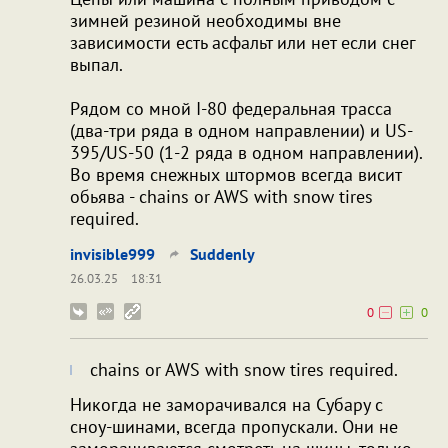
зимней резиной необходимы вне
зависимости есть асфальт или нет если снег
выпал.
Рядом со мной I-80 федеральная трасса
(два-три ряда в одном направлении) и US-
395/US-50 (1-2 ряда в одном направлении).
Во время снежных штормов всегда висит
обьява - chains or AWS with snow tires
required.
invisible999
Suddenly
26.03.25
18:31
0
0
chains or AWS with snow tires required.
Никогда не заморачивался на Субару с
сноу-шинами, всегда пропускали. Они не