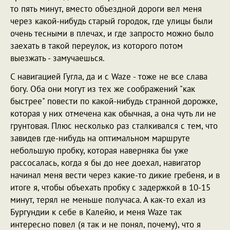
то пять минут, вместо объездной дороги вел меня
через какой-нибудь старый городок, где улицы были
очень тесными в плечах, и где запросто можно было
заехать в такой переулок, из которого потом
выезжать - замучаешься.
С навигацией Гугла, да и с Wazе - тоже не все слава
богу. Оба они могут из тех же соображений "как
быстрее" повести по какой-нибудь странной дорожке,
которая у них отмечена как обычная, а она чуть ли не
грунтовая. Плюс несколько раз сталкивался с тем, что
завидев где-нибудь на оптимальном маршруте
небольшую пробку, которая наверняка бы уже
рассосалась, когда я бы до нее доехал, навигатор
начинал меня вести через какие-то дикие гребеня, и в
итоге я, чтобы объехать пробку с задержкой в 10-15
минут, терял не меньше получаса. А как-то ехал из
Бургундии к себе в Калейю, и меня Waze так
интересно повел (я так и не понял, почему), что я