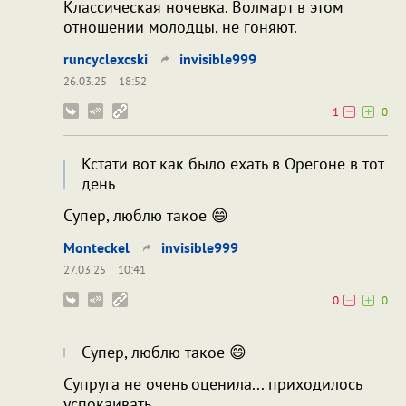
Классическая ночевка. Волмарт в этом
отношении молодцы, не гоняют.
runcyclexcski
invisible999
26.03.25
18:52
1
0
Кстати вот как было ехать в Орегоне в тот
день
Супер, люблю такое 😄
Monteckel
invisible999
27.03.25
10:41
0
0
Супер, люблю такое 😄
Супруга не очень оценила... приходилось
успокаивать...