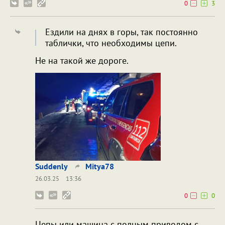
0
3
Ездили на днях в горы, так постоянно
таблички, что необходимы цепи.
Не на такой же дороге.
Suddenly
Mitya78
26.03.25
13:36
0
0
Цепы или машина с полным приводом с