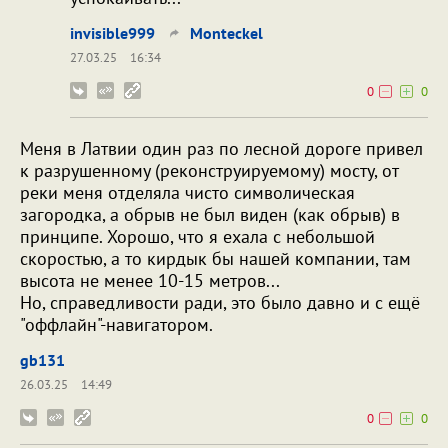
invisible999
Monteckel
27.03.25
16:34
0
0
Меня в Латвии один раз по лесной дороге привел
к разрушенному (реконструируемому) мосту, от
реки меня отделяла чисто символическая
загородка, а обрыв не был виден (как обрыв) в
принципе. Хорошо, что я ехала с небольшой
скоростью, а то кирдык бы нашей компании, там
высота не менее 10-15 метров...
Но, справедливости ради, это было давно и с ещё
"оффлайн"-навигатором.
gb131
26.03.25
14:49
0
0