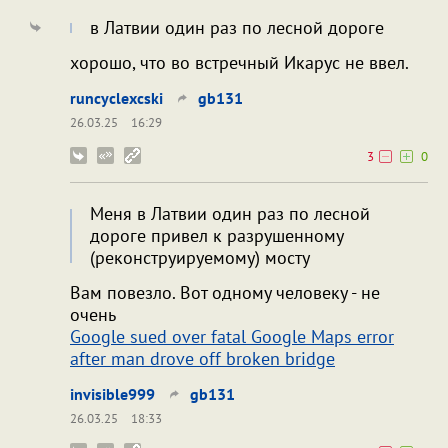
в Латвии один раз по лесной дороге
хорошо, что во встречный Икарус не ввел.
runcyclexcski
gb131
26.03.25
16:29
3
0
Меня в Латвии один раз по лесной
дороге привел к разрушенному
(реконструируемому) мосту
Вам повезло. Вот одному человеку - не
очень
Google sued over fatal Google Maps error
after man drove off broken bridge
invisible999
gb131
26.03.25
18:33