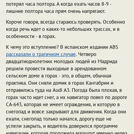
потерял часа полтора. А когда ехать часов 8-9 -
лишние полтора часа прям очень напрягают.
Короче говоря, всегда стараюсь проверять. Особенно
когда речь идет о каких-то небольших трассах, и в
особенности - в горах.
К чему это вступление? В испанском издании ABS
рассказали о трагичном случае
. Четверо
двадцатиоднолетних молодых людей из Мадрида
решили провести выходные в арендованном
сельском доме в горах - это, в общем, обычная
практика. Они сняли домик в горах Кантабрии и
отправились туда на Audi A3. Погода была плохая, в
горах часто идет снег, а их навигатор повел по дороге
CA-643, которая не имеет ограждения, и которую в
снегопад и вовсе закрывают для движения. Когда они
ехали, снегопад только начался, дорогу еще не
успели закрыть, и водитель доверился программе
навигации, которая проложила маршрут именно через