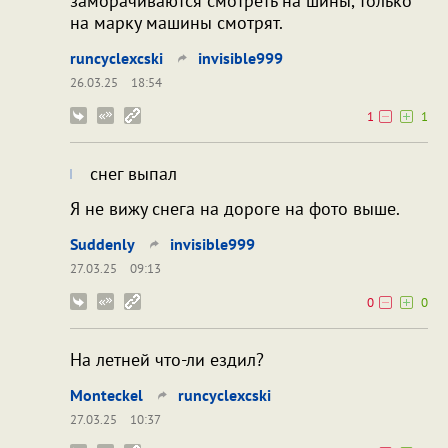
заморачиваются смотреть на шины, только
на марку машины смотрят.
runcyclexcski
invisible999
26.03.25
18:54
1
1
снег выпал
Я не вижу снега на дороге на фото выше.
Suddenly
invisible999
27.03.25
09:13
0
0
На летней что-ли ездил?
Monteckel
runcyclexcski
27.03.25
10:37