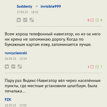
Suddenly
invisible999
27.03.25
18:52
0
0
Всем хорош телефонный навигатор, но из-за него
ни хрена не запоминаю дорогу. Когда по
бумажным картам езжу, запоминается лучше.
runcyclexcski
26.03.25
13:24
1
7
Пару раз Яндекс-Навигатор вёл через населённые
пункты, где местные установили шлагбаум. Была
печалька...
FZK
26.03.25
13:01