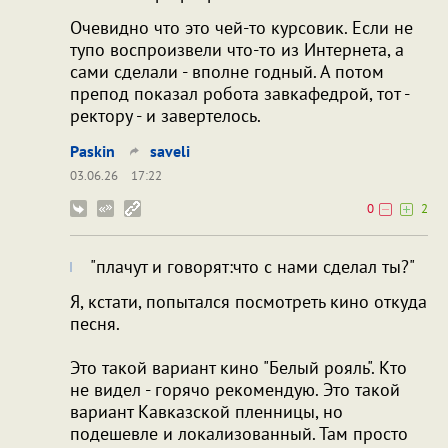
Очевидно что это чей-то курсовик. Если не
тупо воспроизвели что-то из Интернета, а
сами сделали - вполне годный. А потом
препод показал робота завкафедрой, тот -
ректору - и завертелось.
Paskin
saveli
03.06.26
17:22
0
2
"плачут и говорят:что с нами сделал ты?"
Я, кстати, попытался посмотреть кино откуда
песня.
Это такой вариант кино "Белый рояль". Кто
не видел - горячо рекомендую. Это такой
вариант Кавказской пленницы, но
подешевле и локализованный. Там просто