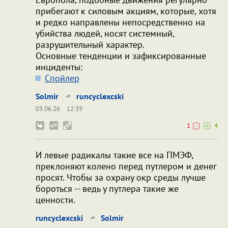
прибегают к силовым акциям, которые, хотя
и редко направлены непосредственно на
убийства людей, носят системный,
разрушительный характер.
Основные тенденции и зафиксированные
инциденты:
Cпойлер
Solmir
runcyclexcski
03.06.26
12:39
1
4
И левые радикалы такие все на ПМЭФ,
преклоняют колено перед путлером и денег
просят. Чтобы за охрану окр среды лучше
бороться -- ведь у путлера такие же
ценности.
runcyclexcski
Solmir