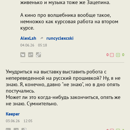
живенько и музыка тоже же Зацепина.
А кино про волшебника вообще такое,
немножко как курсовая работа на втором
курсе.
AlexLsh
runcyclexcski
04.06.26
05:18
0
0
Умудриться на выставку выставить робота с
непереведенной на русский прошивкой? Ну, я не
знаю. Я, конечно, давно "не знаю", но в дно опять
постучались.
Может ли это когда-нибудь закончиться, опять же
не знаю. Сумнительно.
Keeper
03.06.26
12:05