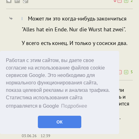
0
2
Может ли это когда-нибудь закончиться
"Alles hat ein Ende. Nur die Wurst hat zwei".
У всего есть конец. И только у сосиски два.
No Kangaroos
Keeper
Работая с этим сайтом, вы даете свое
03.06.26
12:23
согласие на использование файлов cookie
0
5
сервисов Google. Это необходимо для
нормального функционирования сайта,
Я бы удивился, если бы прошивку смогли
показа целевой рекламы и анализа трафика.
перевести. То что сделал производитель и
Статистика использования сайта
как обучил модель - только это и получится
отправляется в Google
Подробнее
использовать. Тут даже исходные коды
(которые никто не даст) не помогли бы.
ОК
phanex
Keeper
03.06.26
12:39