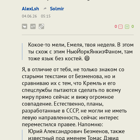
AlexLsh
Solmir
04.06.26
05:15
0
0
Кокое-то мели, Емеля, твоя неделя. В этом
ты схож с этим НьюЙоркЯнкизФаном, там
тоже язык без костей. 😄
Я, в отличие от тебя, не только знаком со
старыми текстами от Безменова, но и
сравниваю их с тем, что Кремль и его
спецслужбы пытаются сделать по всему
миру прямо сейчас и вижу огромное
совпадение. Естественно, планы,
разработанные в СССР, не могли не иметь
левую направленность, сейчас интерес
переместился правее. Напомню:
Юрий Александрович Безменов, также
известный под именем Томас Дэвид