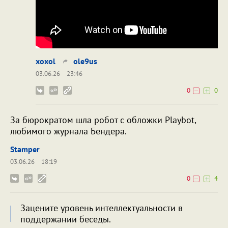
xoxol
ole9us
03.06.26
23:46
0
0
За бюрократом шла робот с обложки Playbot,
любимого журнала Бендера.
Stamper
03.06.26
18:19
0
4
Зацените уровень интеллектуальности в
поддержании беседы.