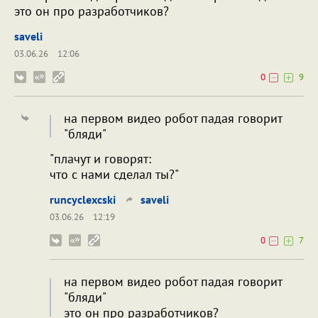
это он про разработчиков?
saveli
03.06.26
12:06
0
9
на первом видео робот падая говорит
"бляди"
"плачут и говорят:
что с нами сделал ты?"
runcyclexcski
saveli
03.06.26
12:19
0
7
на первом видео робот падая говорит
"бляди"
это он про разработчиков?