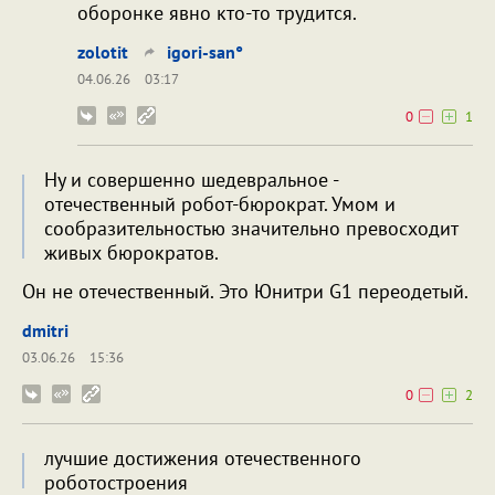
оборонке явно кто-то трудится.
zolotit
igori-san°
04.06.26
03:17
0
1
Ну и совершенно шедевральное -
отечественный робот-бюрократ. Умом и
сообразительностью значительно превосходит
живых бюрократов.
Он не отечественный. Это Юнитри G1 переодетый.
dmitri
03.06.26
15:36
0
2
лучшие достижения отечественного
роботостроения