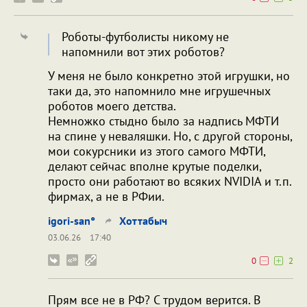
Роботы-футболисты никому не
напомнили вот этих роботов?
У меня не было конкретно этой игрушки, но
таки да, это напомнило мне игрушечных
роботов моего детства.
Немножко стыдно было за надпись МФТИ
на спине у неваляшки. Но, с другой стороны,
мои сокурсники из этого самого МФТИ,
делают сейчас вполне крутые поделки,
просто они работают во всяких NVIDIA и т.п.
фирмах, а не в РФии.
igori-san°
Хоттабыч
03.06.26
17:40
0
2
Прям все не в РФ? С трудом верится. В