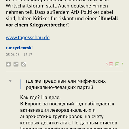
Wirtschaftsforum statt. Auch deutsche Firmen
nehmen teil. Dass außerdem AfD-Politiker dabei
sind, halten Kritiker für riskant und einen "
Kniefall
vor einem Kriegsverbrecher
".
www.tagesschau.de
runcyclexcski
03.06.26
12:17
3
3
где же представители мифических
радикально-левацких партий
Как где? На деле.
В Европе за последний год наблюдается
активизация леворадикальных и
анархистских группировок, на счету
которых десятки атак. По данным отчетов
Европола, подобные движения регулярно