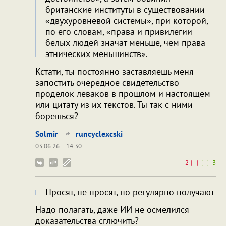
британские институты в существовании
«двухуровневой системы», при которой,
по его словам, «права и привилегии
белых людей значат меньше, чем права
этнических меньшинств».
Кстати, ты постоянно заставляешь меня
запостить очередное свидетельство
проделок леваков в прошлом и настоящем
или цитату из их текстов. Ты так с ними
борешься?
Solmir
runcyclexcski
03.06.26
14:30
2
3
Просят, не просят, но регулярно получают
Надо полагать, даже ИИ не осмелился
доказательства сглючить?