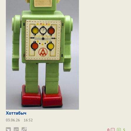
Хоттабыч
03.06.26
16:52
0
5