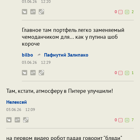
03.06.26
12:20
0
2
Главное там портфель легко заменяемый
чемоданчиком для... как у путина шоб
короче
bilbo
Пафнутий Залипако
03.06.26
12:29
0
1
Там, кстати, атмосферу в Питере улучшили!
Нелексей
03.06.26
12:09
0
7
на первом видео робот падая говорит "бляди"