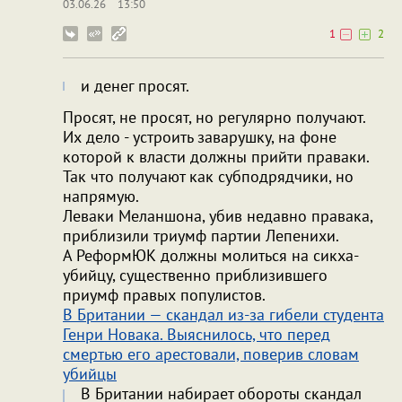
03.06.26
13:50
1
2
и денег просят.
Просят, не просят, но регулярно получают.
Их дело - устроить заварушку, на фоне
которой к власти должны прийти праваки.
Так что получают как субподрядчики, но
напрямую.
Леваки Меланшона, убив недавно правака,
приблизили триумф партии Лепенихи.
А РеформЮК должны молиться на сикха-
убийцу, существенно приблизившего
приумф правых популистов.
В Британии — скандал из-за гибели студента
Генри Новака. Выяснилось, что перед
смертью его арестовали, поверив словам
убийцы
В Британии набирает обороты скандал