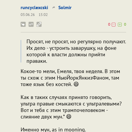
runcyclexcski
Solmir
03.06.26
15:02
0
0
Просят, не просят, но регулярно получают.
Их дело - устроить заварушку, на фоне
которой к власти должны прийти
праваки.
Кокое-то мели, Емеля, твоя неделя. В этом
ты схож с этим НьюЙоркЯнкизФаном, там
тоже язык без костей. 😄
Как в таких случаях принято говорить,
ультра правые смыкаются с ультралевыми?
Вот и тебя с этим трампочеловеком -
слияние двух мун.* 😄
Именно мун, as in mooning.