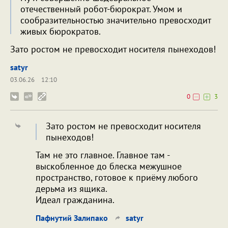
отечественный робот-бюрократ. Умом и
сообразительностью значительно превосходит
живых бюрократов.
Зато ростом не превосходит носителя пынеходов!
satyr
03.06.26
12:10
0
3
Зато ростом не превосходит носителя
пынеходов!
Там не это главное. Главное там -
выскобленное до блеска межушное
пространство, готовое к приёму любого
дерьма из ящика.
Идеал гражданина.
Пафнутий Залипако
satyr