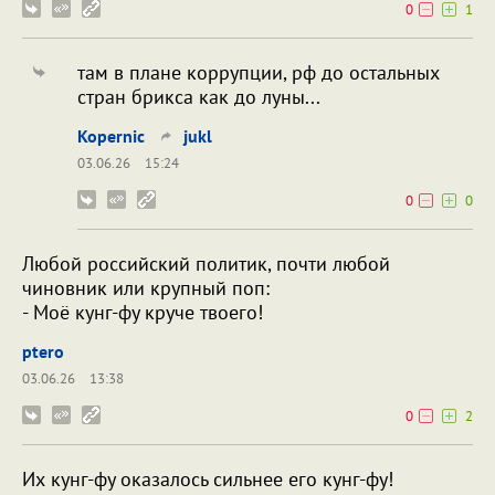
0
1
там в плане коррупции, рф до остальных
стран брикса как до луны...
Kopernic
jukl
03.06.26
15:24
0
0
Любой российский политик, почти любой
чиновник или крупный поп:
- Моё кунг-фу круче твоего!
ptero
03.06.26
13:38
0
2
Их кунг-фу оказалось сильнее его кунг-фу!