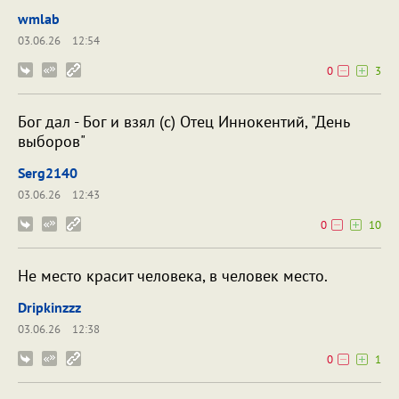
wmlab
03.06.26
12:54
0
3
Бог дал - Бог и взял (с) Отец Иннокентий, "День
выборов"
Serg2140
03.06.26
12:43
0
10
Не место красит человека, в человек место.
Dripkinzzz
03.06.26
12:38
0
1