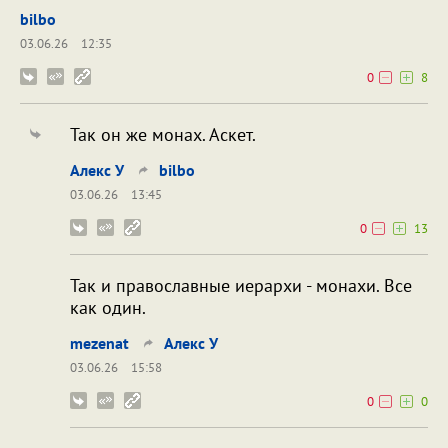
bilbo
03.06.26
12:35
0
8
Так он же монах. Аскет.
Алекс У
bilbo
03.06.26
13:45
0
13
Так и православные иерархи - монахи. Все
как один.
mezenat
Алекс У
03.06.26
15:58
0
0