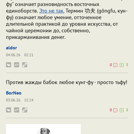
фу" означает разновидность восточных
единоборств.
Это не так.
Термин 功夫 (gōngfu, кун-
фу) означает любое умение, отточенное
длительной практикой до уровня искусства, от
чайной церемонии до, собственно,
прикарманивания денег.
aldor
04.06.26
02:21
0
3
Против жажды бабок любое кунг-фу - просто тьфу!
BorNeo
03.06.26
15:24
0
3