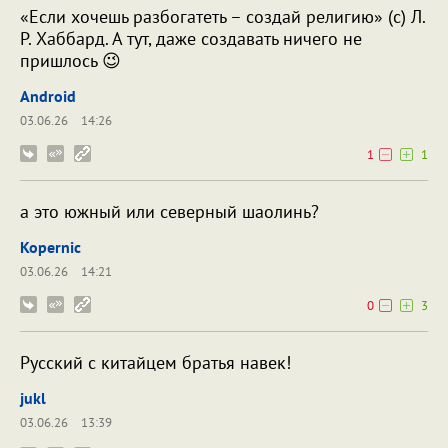
«Если хочешь разбогатеть – создай религию» (с) Л.
Р. Хаббард. А тут, даже создавать ничего не
пришлось 😉
Android
03.06.26
14:26
1
1
а это южный или северный шаолинь?
Kopernic
03.06.26
14:21
0
3
Русский с китайцем братья навек!
jukl
03.06.26
13:39