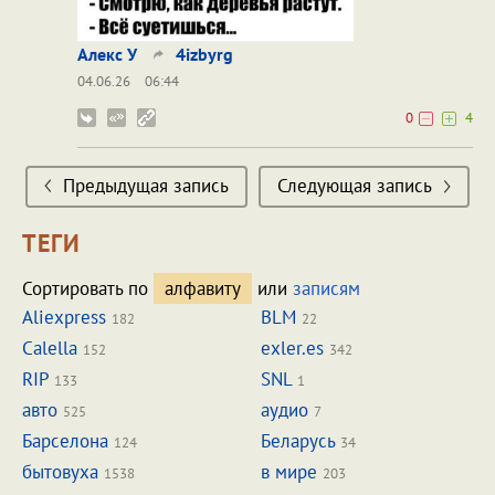
Алекс У
4izbyrg
04.06.26
06:44
0
4
Предыдущая запись
Следующая запись
ТЕГИ
Сортировать по
алфавиту
или
записям
Aliexpress
BLM
182
22
Calella
exler.es
152
342
RIP
SNL
133
1
авто
аудио
525
7
Барселона
Беларусь
124
34
бытовуха
в мире
1538
203