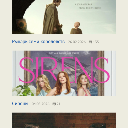
Рыцарь семи королевств
26.02.2026
135
Сирены
04.05.2026
21