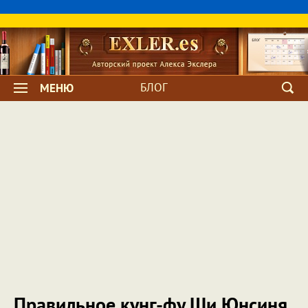
БЛОГ
МЕНЮ
Правильное кунг-фу Ши Юнсиня