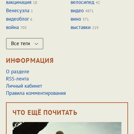
вакцинация
велосипед
18
42
Венесуэла
видео
1
4871
видеоблог
вино
6
371
война
выставки
703
219
Все теги
ИНФОРМАЦИЯ
О разделе
RSS-лента
Личный кабинет
Правила комментирования
ЧТО ЕЩЁ ПОЧИТАТЬ