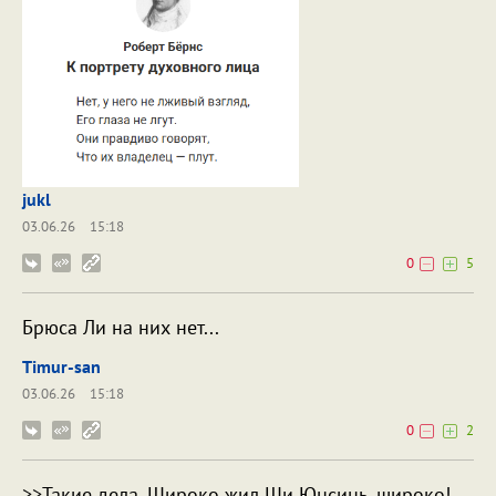
jukl
03.06.26
15:18
0
5
Брюса Ли на них нет...
Timur-san
03.06.26
15:18
0
2
>>Такие дела. Широко жил Ши Юнсинь, широко!