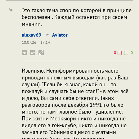
Это такая тема спор по которой в принципе
бесполезен . Каждый останется при своем
мнении.
alexav69
Aviator
10.07.26
17:14
0
0
Извиняю. Неинформированность часто
приводит к ложным выводам (как раз Ваш
случай). "Если бы я знал, какой он... то
пожалуй и слушать бы не стал!" - в этом всё
и дело, Вы сами себе ответили. Таких
разговоров после декабря 1991-го было
много, но там главное было - удивление.
При жизни Меркьюри никто и никогда не
видел его в гей-клубе, никто и никогда не
заснял его "обнимающимся с усатыми
мужыками (или, как Вы изволили