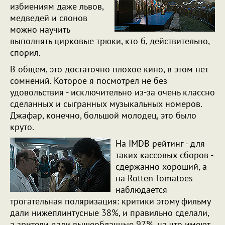
избиениям даже львов,
медведей и слонов
можно научить
выполнять цирковые трюки, кто б, действительно,
спорил.
В общем, это достаточно плохое кино, в этом нет
сомнений. Которое я посмотрел не без
удовольствия - исключительно из-за очень классно
сделанных и сыгранных музыкальных номеров.
Джафар, конечно, большой молодец, это было
круто.
На IMDB рейтинг - для
таких кассовых сборов -
сдержанно хороший, а
на Rotten Tomatoes
наблюдается
трогательная поляризация: критики этому фильму
дали нижеплинтусные 38%, и правильно сделали,
а зрители дали вышеоблачные 97%, на что имеют