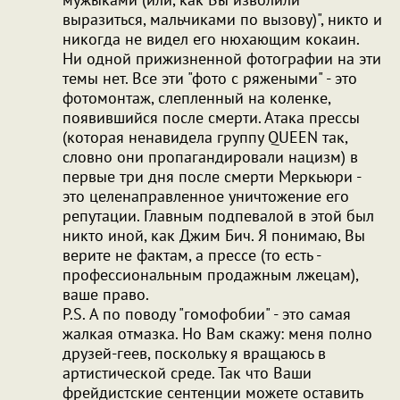
выразиться, мальчиками по вызову)", никто и
никогда не видел его нюхающим кокаин.
Ни одной прижизненной фотографии на эти
темы нет. Все эти "фото с ряжеными" - это
фотомонтаж, слепленный на коленке,
появившийся после смерти. Атака прессы
(которая ненавидела группу QUEEN так,
словно они пропагандировали нацизм) в
первые три дня после смерти Меркьюри -
это целенаправленное уничтожение его
репутации. Главным подпевалой в этой был
никто иной, как Джим Бич. Я понимаю, Вы
верите не фактам, а прессе (то есть -
профессиональным продажным лжецам),
ваше право.
P.S. А по поводу "гомофобии" - это самая
жалкая отмазка. Но Вам скажу: меня полно
друзей-геев, поскольку я вращаюсь в
артистической среде. Так что Ваши
фрейдистские сентенции можете оставить