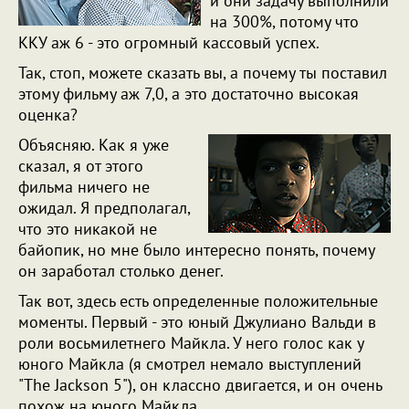
и они задачу выполнили
на 300%, потому что
ККУ аж 6 - это огромный кассовый успех.
Так, стоп, можете сказать вы, а почему ты поставил
этому фильму аж 7,0, а это достаточно высокая
оценка?
Объясняю. Как я уже
сказал, я от этого
фильма ничего не
ожидал. Я предполагал,
что это никакой не
байопик, но мне было интересно понять, почему
он заработал столько денег.
Так вот, здесь есть определенные положительные
моменты. Первый - это юный Джулиано Вальди в
роли восьмилетнего Майкла. У него голос как у
юного Майкла (я смотрел немало выступлений
"The Jackson 5"), он классно двигается, и он очень
похож на юного Майкла.