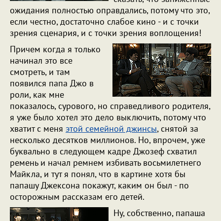
ожидания полностью оправдались, потому что это,
если честно, достаточно слабое кино - и с точки
зрения сценария, и с точки зрения воплощения!
Причем когда я только
начинал это все
смотреть, и там
появился папа Джо в
роли, как мне
показалось, сурового, но справедливого родителя,
я уже было хотел это дело выключить, потому что
хватит с меня
этой семейной джинсы
, снятой за
несколько десятков миллионов. Но, впрочем, уже
буквально в следующем кадре Джозеф схватил
ремень и начал ремнем избивать восьмилетнего
Майкла, и тут я понял, что в картине хотя бы
папашу Джексона покажут, каким он был - по
осторожным рассказам его детей.
Ну, собственно, папаша