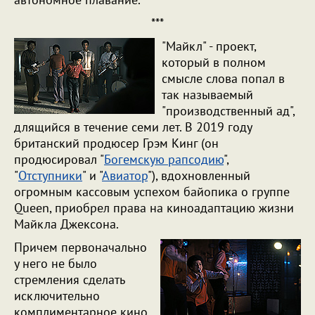
***
"Майкл" - проект,
который в полном
смысле слова попал в
так называемый
"производственный ад",
длящийся в течение семи лет. В 2019 году
британский продюсер Грэм Кинг (он
продюсировал "
Богемскую рапсодию
",
"
Отступники
" и "
Авиатор
"), вдохновленный
огромным кассовым успехом байопика о группе
Queen, приобрел права на киноадаптацию жизни
Майкла Джексона.
Причем первоначально
у него не было
стремления сделать
исключительно
комплиментарное кино