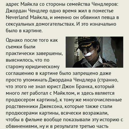
адрес Майкла со стороны семейства Чендлеров:
Джордан Чендлер одно время жил в поместье
Neverland Майкла, и именно он обвинил певца в
сексуальных домогательствах. И это изначально
было в картине.
Однако после того как
съемки были
практически завершены,
выяснилось, что по
старому юридическому
соглашению в картине было запрещено даже
просто упоминать Джордана Чендлера (странно,
что этого не знал юрист Джон Бранка, который
много лет работал с Майклом, и здесь является
продюсером картины), к тому же многочисленные
родственники Джексона, которые также стали
продюсерами картины, всячески возражали,
чтобы в фильме вообще показывали эту историю с
обвинениями, ну и в результате третью часть