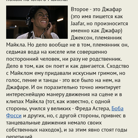
Второе - это Джафар
(это имя пишется как
Jaafar, но произносится
именно как Джафар)
Джексон, племянник
Майкла. Но дело вообще не в том, племянник он,
седьмая вода на киселе или совершенно
посторонний человек, ни разу не родственник.
Дело в том, как он поет и как двигается. Сходство
с Майклом ему придавали искусным гримом, но
голос, пение и танцы - это все было на нем, на
Джафаре. И он поразительно точно имитирует
интереснейшую манеру движения на сцене и в
клипах Майкла (тот, как известно, с одной
стороны, учился у великих - Фреда Астера,
Боба
Фосси
и других, но, с другой стороны, привнес в
танцевальные движения немало своих
собственных находок), и за этим явно стоят годы
репетиций.