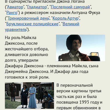
В сценаристы пригласили Джона Логана
("
Авиатор
", "
Гладиатор
", "
Последний самурай
",
"
Ранго
") а режиссером назначили Антуана Фукуа
("
Тренировочный день
", "
Король Артур
",
"
Бруклинские полицейские
", "
Великий
уравнитель
").
На роль Майкла
Джексона, после
жесточайшего отбора,
длившегося довольно
долго, утвердили
Джафара Джексона - племянника Майкла, сына
Джермейна Джексона. И Джафар два года
готовился к этой роли.
В первоначальной
версии картины третья
часть как раз и была
посвящена 1993 году и
первым обвинениям в