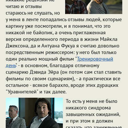
читаю и отзывы
стараюсь не слушать, но
у меня в ленте попадались отзывы людей, которые
картину уже посмотрели, и я понимал, что это
никакой не байопик, а очень приглаженная
версия определенного периода в жизни Майкла
Джексона, да и Антуана Фукуа я считаю довольно
посредственным режиссером: у него был только
один реально мощный фильм "
Тренировочный
день
" - в основном, благодаря отличному
сценарию Дэвида Эйра (он потом сам стал ставить
фильмы по своим сценариям), - а практически все
остальное - всякое барахло, вроде этих дурацких
"Уравнителей" и так далее.
То есть у меня не было
никакого синдрома
завышенных ожиданий,
и при этом я должен
сказать, что заниженные