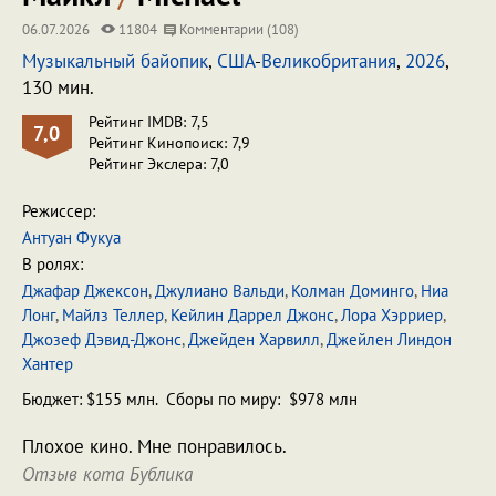
06.07.2026
11804
Комментарии (108)
Музыкальный байопик
,
США
-
Великобритания
,
2026
,
130 мин.
Рейтинг IMDB: 7,5
7,0
Рейтинг Кинопоиск: 7,9
Рейтинг Экслера: 7,0
Режиссер:
Антуан Фукуа
В ролях:
Джафар Джексон
,
Джулиано Вальди
,
Колман Доминго
,
Ниа
Лонг
,
Майлз Теллер
,
Кейлин Даррел Джонс
,
Лора Хэрриер
,
Джозеф Дэвид-Джонс
,
Джейден Харвилл
,
Джейлен Линдон
Хантер
Бюджет: $155 млн. Сборы по миру: $978 млн
Плохое кино. Мне понравилось.
Отзыв кота Бублика