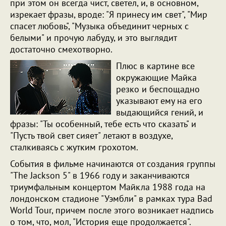
при этом он всегда чист, светел, и, в основном,
изрекает фразы, вроде: "Я принесу им свет", "Мир
спасет любовь", "Музыка объединит черных с
белыми" и прочую лабуду, и это выглядит
достаточно смехотворно.
Плюс в картине все
окружающие Майка
резко и беспощадно
указывают ему на его
выдающийся гений, и
фразы: "Ты особенный, тебе есть что сказать" и
"Пусть твой свет сияет" летают в воздухе,
сталкиваясь с жутким грохотом.
События в фильме начинаются от создания группы
"The Jackson 5" в 1966 году и заканчиваются
триумфальным концертом Майкла 1988 года на
лондонском стадионе "Уэмбли" в рамках тура Bad
World Tour, причем после этого возникает надпись
о том, что, мол, "История еще продолжается".