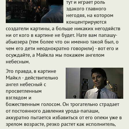
тут и играет роль
эдакого главного
негодяя, на котором
концентрируются
создатели картины, а больше никаких негодяйств
ни от кого в картине не будет. Нате вам папашу-
абьюзера (тем более что он именно такой был, о
чем его дети неоднократно говорили) - вот его и
осуждайте, а Майкла мы покажем ангелом
небесным.
Это правда, в картине
Майкл - действительно
ангел небесный с
просветленным
взглядом и
божественным голосом. Он трогательно страдает
от постоянного давления урода-папаши,
аккуратно пытается избавиться от его опеки уже в
зрелом возрасте, резко растет как исполнитель,