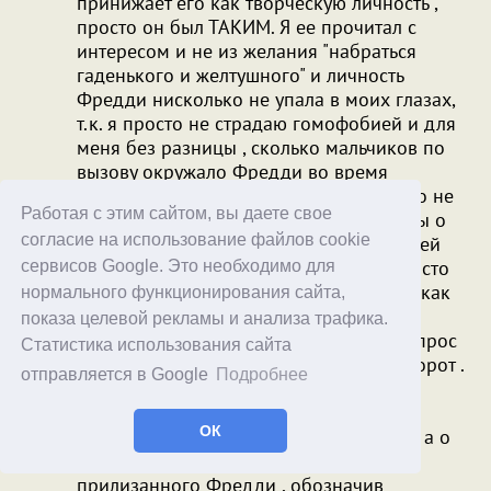
принижает его как творческую личность ,
просто он был ТАКИМ. Я ее прочитал с
интересом и не из желания "набраться
гаденького и желтушного" и личность
Фредди нисколько не упала в моих глазах,
т.к. я просто не страдаю гомофобией и для
меня без разницы , сколько мальчиков по
вызову окружало Фредди во время
гастролей в том же Рио и это нисколько не
Работая с этим сайтом, вы даете свое
хуже , а наоборот честнее, чем рассказы о
согласие на использование файлов cookie
"группи" окружавших во время гастролей
многие рок группы, где музыканты просто
сервисов Google. Это необходимо для
пользовались глупенькими фанатками, как
нормального функционирования сайта,
хотели. Но одно для вас нормально , а
показа целевой рекламы и анализа трафика.
другое мерзко, хотя если отбросить вопрос
Статистика использования сайта
ориентации, то все скорее ровно наоборот .
отправляется в Google
Подробнее
Показать его реальным в кино просто
невозможно, вдобавок все права за
ОК
членами группы и фильм не о Фредди, а о
группе, потому и дали такого вот
прилизанного Фредди , обозначив