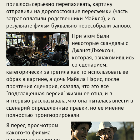
пришлось серьезно перепахивать, картину
отправили на дорогостоящие пересъемки (часть
затрат оплатили родственники Майкла), и в
результате фильм буквально пересобрали заново.
При этом были
некоторые скандалы с
Джанет Джексон,
которая, ознакомившись
со сценарием,
категорически запретила как-то использовать ее
образ в картине, а дочь Майкла Пэрис, после
прочтения сценария, сказала, что это все
"подслащенная версия" жизни ее отца, и в
интервью рассказывала, что она пыталась внести в
сценарий определенные правки, но ее мнение
полностью проигнорировали.
Я перед просмотром
какого-то фильма
никакие рецензии не