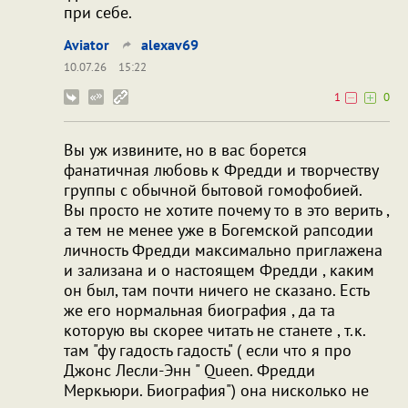
при себе.
Aviator
alexav69
10.07.26
15:22
1
0
Вы уж извините, но в вас борется
фанатичная любовь к Фредди и творчеству
группы с обычной бытовой гомофобией.
Вы просто не хотите почему то в это верить ,
а тем не менее уже в Богемской рапсодии
личность Фредди максимально приглажена
и зализана и о настоящем Фредди , каким
он был, там почти ничего не сказано. Есть
же его нормальная биография , да та
которую вы скорее читать не станете , т.к.
там "фу гадость гадость" ( если что я про
Джонс Лесли-Энн " Queen. Фредди
Меркьюри. Биография") она нисколько не