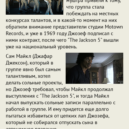
муштра привели к тому,
что группа стала
побеждать на местных
конкурсах талантов, и в какой-то момент на них
обратили внимание представители студии Motown
Records, и уже в 1969 году Джозеф подписал с
ними контракт, после чего "The Jackson 5" вышли
уже на национальный уровень.
Сам Майкл (Джафар
Джексон), который в
группе явно был самым
талантливым, хотел
делать сольные проекты,
но Джозеф требовал, чтобы Майкл продолжал
выступления с "The Jackson 5", и тогда Майкл
начал выпускать сольные записи параллельно с
работой в группе. И ему придется еще долго
пытаться избавиться от цепких лап Джозефа,
который не собирался отпускать сына в
автономное плавание.