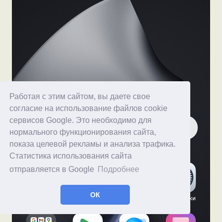
Работая с этим сайтом, вы даете свое
согласие на использование файлов cookie
сервисов Google. Это необходимо для
нормального функционирования сайта,
показа целевой рекламы и анализа трафика.
Статистика использования сайта
отправляется в Google
Подробнее
ОК