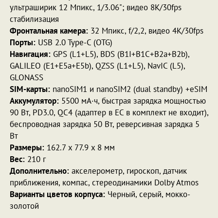
ультраширик 12 Мпикс, 1/3.06"; видео 8K/30fps
стабилизация
Фронтальная камера:
32 Мпикс, f/2,2, видео 4K/30fps
Порты:
USB 2.0 Type-C (OTG)
Навигация:
GPS (L1+L5), BDS (B1I+B1C+B2a+B2b),
GALILEO (E1+E5a+E5b), QZSS (L1+L5), NavIC (L5),
GLONASS
SIM-карты:
nanoSIM1 и nanoSIM2 (dual standby) +eSIM
Аккумулятор:
5500 мА·ч, быстрая зарядка мощностью
90 Вт, PD3.0, QC4 (адаптер в ЕС в комплект не входит),
беспроводная зарядка 50 Вт, реверсивная зарядка 5
Вт
Размеры:
162.7 x 77.9 x 8 мм
Вес:
210 г
Дополнительно:
акселерометр, гироскоп, датчик
приближения, компас, стереодинамики Dolby Atmos
Варианты цветов корпуса:
Черный, серый, мокко-
золотой