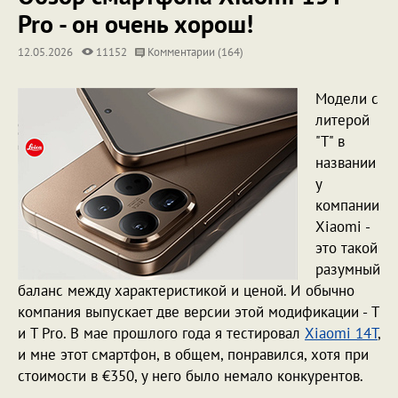
Pro - он очень хорош!
12.05.2026
11152
Комментарии (164)
Модели с
литерой
"T" в
названии
у
компании
Xiaomi -
это такой
разумный
баланс между характеристикой и ценой. И обычно
компания выпускает две версии этой модификации - T
и T Pro. В мае прошлого года я тестировал
Xiaomi 14T
,
и мне этот смартфон, в общем, понравился, хотя при
стоимости в €350, у него было немало конкурентов.