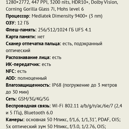
1280×2772, 447 PPI, 3200 nits, HDR10+, Dolby Vision,
Corning Gorilla Glass 7i, Mohs level 6
Процессор:
Mediatek Dimensity 9400+ (3 nm)
ОЗУ:
12 ГБ
Флеш-память:
256/512/1024 ГБ UFS 4.1
Карта памяти:
нет
Сканер отпечатка пальца:
есть, подэкранный
оптический
Распознавание лица:
есть
ИК-передатчик:
есть
NFC:
есть
AOD:
полноценный
Влагозащищенность:
IP68 (погружение до 3 метров
до 30 мин)
Сеть:
GSM/3G/4G/5G
Беспроводная связь:
Wi-Fi 802.11 a/b/g/n/ac/6e/7 (2,4
и 5 ГГц), Bluetooth 6.0
Камеры:
основная 50 Мпикс, f/1,6, 1/1,31", PDAF, OIS;
5x оптический зум 50 Мпикс, f/3.0, 1/2.76, OIS;