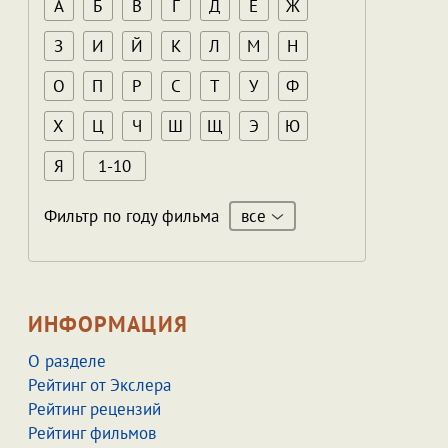
А
Б
В
Г
Д
Е
Ж
З
И
Й
К
Л
М
Н
О
П
Р
С
Т
У
Ф
Х
Ц
Ч
Ш
Щ
Э
Ю
Я
1-10
все
Фильтр по году фильма
ИНФОРМАЦИЯ
О разделе
Рейтинг от Экслера
Рейтинг рецензий
Рейтинг фильмов