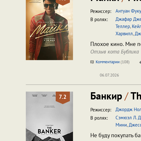
Антуан Фук
Режиссер:
Джафар Дж
В ролях:
Теллер
,
Кей
Харвилл
,
Дж
Плохое кино. Мне п
Отзыв кота Бублика
Комментарии
(
108
)
06.07.2026
Банкир
/
Th
7.2
Джордж Но
Режиссер:
Сэмюэл Л. 
В ролях:
Мини
,
Джес
Не буду покупать ба