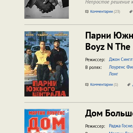
Непростое решение к
Комментарии
(
23
)
Парни Южн
Boyz N The
Джон Сингл
Режиссер:
Лоуренс Ф
В ролях:
Лонг
Комментарии
(
1
)
Дом Больш
Раджа Госне
Режиссер: