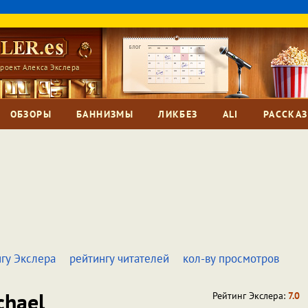
роект Алекса Экслера
ОБЗОРЫ
БАННИЗМЫ
ЛИКБЕЗ
ALI
РАССКА
гу Экслера
рейтингу читателей
кол-ву просмотров
hael
Рейтинг Экслера:
7.0