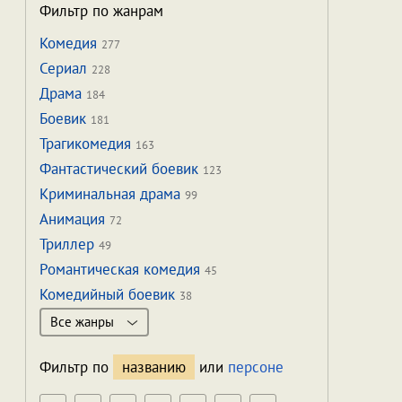
Фильтр по жанрам
Комедия
277
Сериал
228
Драма
184
Боевик
181
Трагикомедия
163
Фантастический боевик
123
Криминальная драма
99
Анимация
72
Триллер
49
Романтическая комедия
45
Комедийный боевик
38
Все жанры
Фильтр по
названию
или
персоне