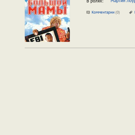
Мартин Лоу
В ролях:
Комментарии
(
0
)