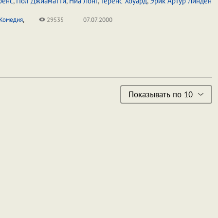
ренс
,
Пол Джиаматти
,
Ниа Лонг
,
Теренс Хоуард
,
Эрик Артур Линден
Комедия
,
29535
07.07.2000
Показывать по 10