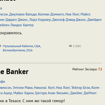
уа
ексон
,
Джулиано Вальди
,
Колман Доминго
,
Ниа Лонг
,
Майлз
лин Даррел Джонс
,
Лора Хэрриер
,
Джозеф Дэвид-Джонс
,
Джейден
ейлен Линдон Хантер
онравилось.
Музыкальный байопик
,
США
,
11886
Великобритания
,
2026
e Banker
Рейтинг Экслера:
7.2
лфи
Джексон
,
Энтони Маки
,
Николас Холт
,
Ниа Лонг
,
Тейлор Блэк
,
Колм
си Ашер
,
Майкл Харни
,
Грегори Алан Уильямс
,
Джеймс ДюМонт
нк в Техасе. С ним же такой гемор!