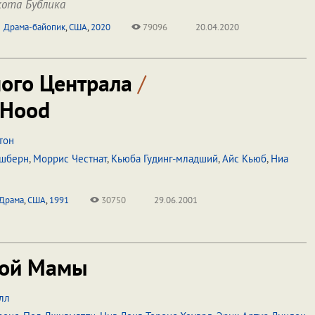
ота Бублика
Драма-байопик
,
США
,
2020
79096
20.04.2020
ого Централа
/
 Hood
тон
ишберн
,
Моррис Честнат
,
Кьюба Гудинг-младший
,
Айс Кьюб
,
Ниа
Драма
,
США
,
1991
30750
29.06.2001
ой Мамы
лл