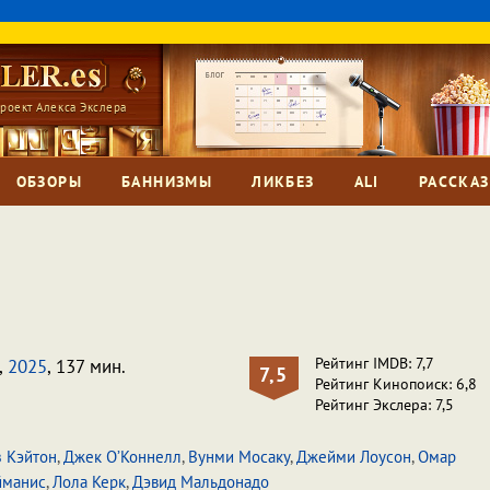
роект Алекса Экслера
ОБЗОРЫ
БАННИЗМЫ
ЛИКБЕЗ
ALI
РАССКА
Рейтинг IMDB: 7,7
,
2025
, 137 мин.
7,5
Рейтинг Кинопоиск: 6,8
Рейтинг Экслера: 7,5
 Кэйтон
,
Джек О’Коннелл
,
Вунми Мосаку
,
Джейми Лоусон
,
Омар
йманис
,
Лола Керк
,
Дэвид Мальдонадо