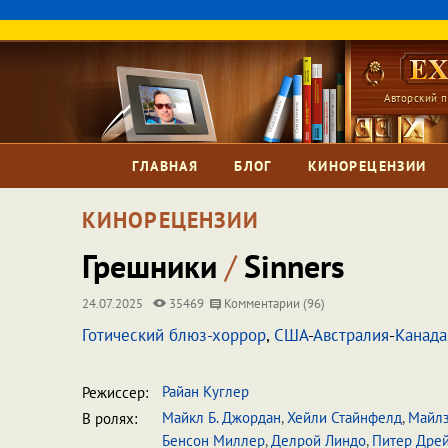
Авторский п
ГЛАВНАЯ
БЛОГ
КИНОРЕЦЕНЗИИ
КИНОРЕЦЕНЗИИ
Грешники
/
Sinners
24.07.2025
35469
Комментарии (96)
Готический блюз-хоррор
,
США
-
Австралия
-
Канада
Райан Куглер
Режиссер:
Майкл Б. Джордан
,
Хейли Стайнфелд
,
Майлз
В ролях:
Бенсон Миллер
,
Делрой Линдо
,
Питер Дре