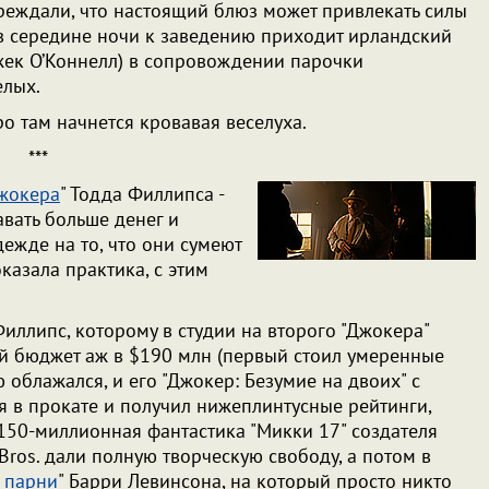
реждали, что настоящий блюз может привлекать силы
е в середине ночи к заведению приходит ирландский
ек О’Коннелл) в сопровождении парочки
елых.
оро там начнется кровавая веселуха.
***
жокера
" Тодда Филлипса -
авать больше денег и
жде на то, что они сумеют
казала практика, с этим
иллипс, которому в студии на второго "Джокера"
 бюджет аж в $190 млн (первый стоил умеренные
 облажался, и его "Джокер: Безумие на двоих" с
я в прокате и получил нижеплинтусные рейтинги,
150-миллионная фантастика "Микки 17" создателя
 Bros. дали полную творческую свободу, а потом в
 парни
" Барри Левинсона, на который просто никто