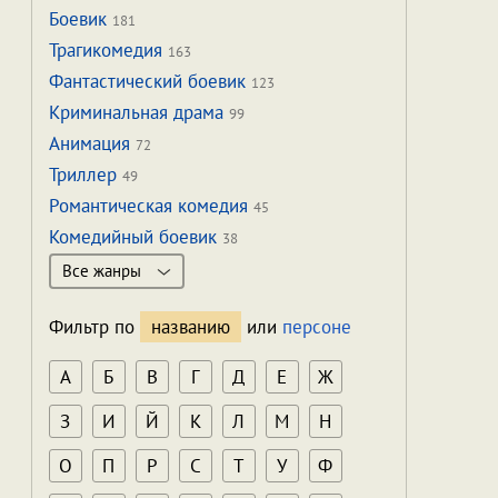
Боевик
181
Трагикомедия
163
Фантастический боевик
123
Криминальная драма
99
Анимация
72
Триллер
49
Романтическая комедия
45
Комедийный боевик
38
Все жанры
Фильтр по
названию
или
персоне
А
Б
В
Г
Д
Е
Ж
З
И
Й
К
Л
М
Н
О
П
Р
С
Т
У
Ф