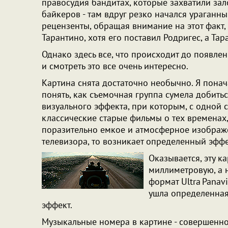
правосудия бандитах, которые захватили зал
байкеров - там вдруг резко начался ураган
рецензенты, обращая внимание на этот факт, 
Тарантино, хотя его поставил Родригес, а Тар
Однако здесь все, что происходит до появлен
и смотреть это все очень интересно.
Картина снята достаточно необычно. Я понач
понять, как съемочная группа сумела добить
визуального эффекта, при которым, с одной
классические старые фильмы о тех временах, 
поразительно емкое и атмосферное изображе
телевизора, то возникает определенный эфф
Оказывается, эту к
миллиметровую, а 
формат Ultra Panav
ушла определенная
эффект.
Музыкальные номера в картине - совершенно