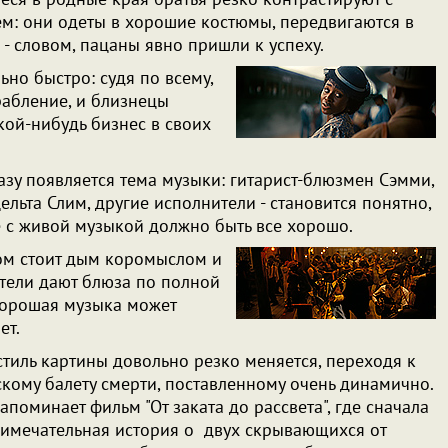
м: они одеты в хорошие костюмы, передвигаются в
- словом, пацаны явно пришли к успеху.
ьно быстро: судя по всему,
рабление, и близнецы
кой-нибудь бизнес в своих
азу появляется тема музыки: гитарист-блюзмен Сэмми,
льта Слим, другие исполнители - становится понятно,
е с живой музыкой должно быть все хорошо.
ром стоит дым коромыслом и
ители дают блюза по полной
хорошая музыка может
ет.
стиль картины довольно резко меняется, переходя к
кому балету смерти, поставленному очень динамично.
напоминает фильм "От заката до рассвета", где сначала
имечательная история о двух скрывающихся от