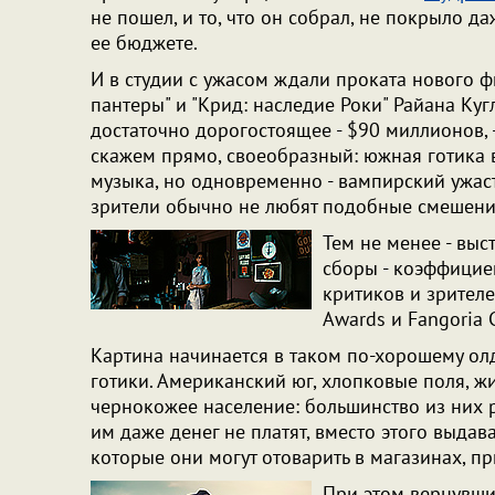
не пошел, и то, что он собрал, не покрыло д
ее бюджете.
И в студии с ужасом ждали проката нового ф
пантеры" и "Крид: наследие Роки" Райана Куг
достаточно дорогостоящее - $90 миллионов, -
скажем прямо, своеобразный: южная готика 
музыка, но одновременно - вампирский ужаст
зрители обычно не любят подобные смешен
Тем не менее - выс
сборы - коэффициен
критиков и зрителе
Awards и Fangoria 
Картина начинается в таком по-хорошему ол
готики. Американский юг, хлопковые поля, ж
чернокожее население: большинство из них р
им даже денег не платят, вместо этого выдав
которые они могут отоварить в магазинах, 
При этом вернувши