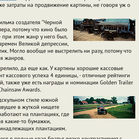
аже затраты на продвижение картины, не говоря уж о
ильма создателя "Черной
лера, потому что кино было
 при этом жанр у него был,
времен Великой депрессии,
ик. Могло вообще не выстрелить ни разу, потому что
ия жанров.
трелило, да еще как. У картины хорошие кассовые
т кассового успеха 4 единицы, - отличные рейтинги
й, также уже есть награды и номинации Golden Trailer
Chainsaw Awards.
дскульном стиле южной
ивущее в жуткой нищете
аботают на плантациях, где
ая какие-то бумажки,
принадлежащих плантациям.
еся в родные края братья резко контрастируют с