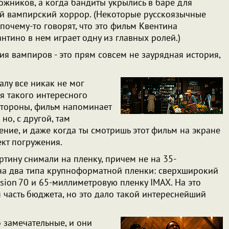
ожников, а когда бандиты укрылись в баре для
ный вампирский хоррор. (Некоторые русскоязычные
почему-то говорят, что это фильм Квентина
антино в нем играет одну из главных ролей.)
ия вампиров - это прям совсем не заурядная история,
алу все никак не мог
ся такого интересного
 стороны, фильм напоминает
но, с другой, там
ние, и даже когда ты смотришь этот фильм на экране
ект погружения.
артину снимали на пленку, причем не на 35-
на два типа крупноформатной пленки: сверхширокий
ision 70 и 65-миллиметровую пленку IMAX. На это
 часть бюджета, но это дало такой интереснейший
 замечательные, и они