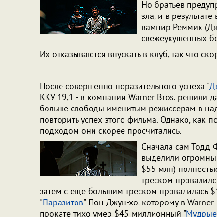
Но братьев предуп
зла, и в результат
вампир Реммик (Дж
свежеукушенных б
Их отказываются впускать в клуб, так что ск
После совершенно поразительного успеха "
Д
ККУ 19,1 - в компании Warner Bros. решили д
больше свободы именитым режиссерам в наде
повторить успех этого фильма. Однако, как по
подходом они скорее просчитались.
Сначала сам Тодд Ф
выделили огромный
$55 млн) полностью
треском провалилс
затем с еще большим треском провалилась $
"
Паразитов
" Пон Джун-хо, которому в Warner
прокате тихо умер $45-миллионный "
Мудрые