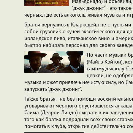
Мальдонадо) и объявили, 
"джук-джоинт" - это так
черных, где есть алкоголь, живая музыка и и
Братья вернулись в Кларксдейл не с пустыми
собой грузовик с кучей экзотического для да
ирландское пиво, итальянское вино и америка
быстро набирать персонал для своего завед
По части музыки бр
(Майлз Кэйтон), ко
самому дьяволу. Сэ
церкви, не одобряе
музыка может привлечь нечистую силу, но Сэм
запускать "джук-джоинт".
Также братья - не без помощи восхитительно
уговаривают местного опустившегося алкаша
Слима (Делрой Линдо) сыграть в их заведении,
того как братья подрядили всех своих стары
помогать в клубе, открытие действительно со