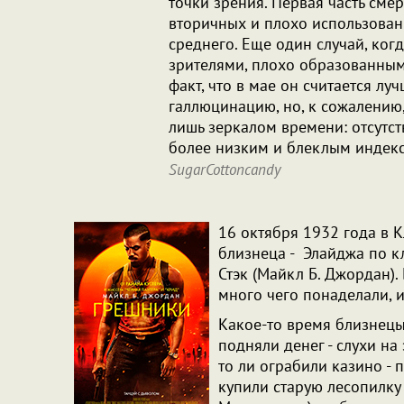
точки зрения. Первая часть смер
вторичных и плохо использован
среднего. Еще один случай, ког
зрителями, плохо образованными
факт, что в мае он считается л
галлюцинацию, но, к сожалению,
лишь зеркалом времени: отсутст
более низким и блеклым индек
SugarCottoncandy
16 октября 1932 года в 
близнеца - Элайджа по к
Стэк (Майкл Б. Джордан).
много чего понаделали, и
Какое-то время близнецы 
подняли денег - слухи на 
то ли ограбили казино - 
купили старую лесопилку 