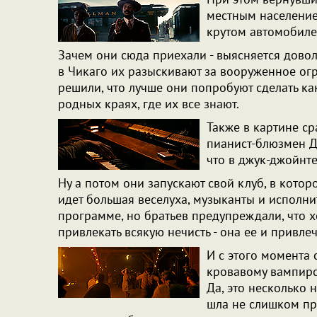
местным население
крутом автомобиле 
Зачем они сюда приехали - выясняется довол
в Чикаго их разыскивают за вооруженное ог
решили, что лучше они попробуют сделать ка
родных краях, где их все знают.
Также в картине ср
пианист-блюзмен Де
что в джук-джойнт
Ну а потом они запускают свой клуб, в кото
идет большая веселуха, музыканты и исполн
программе, но братьев предупреждали, что 
привлекать всякую нечисть - она ее и привлеч
И с этого момента 
кровавому вампирс
Да, это несколько 
шла не слишком пр