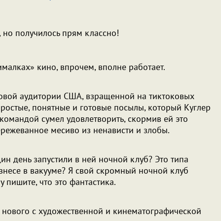
 но получилось прям классно!
малках» кино, впрочем, вполне работает.
совой аудитории США, взращенной на тиктоковых
 простые, понятные и готовые посылы, который Куглер
 командой сумел удовлетворить, скормив ей это
режеванное месиво из ненависти и злобы.
дин день запустили в ней ночной клуб? Это типа
несе в вакууме? Я свой скромный ночной клуб
у пишите, что это фантастика.
о нового с художественной и кинематографической