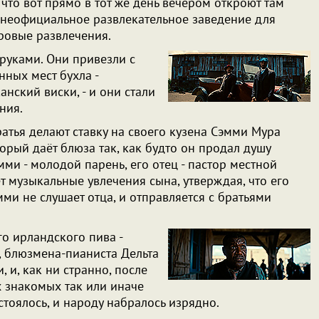
что вот прямо в тот же день вечером откроют там
ое неофициальное развлекательное заведение для
гровые развлечения.
 руками. Они привезли с
нных мест бухла -
нский виски, - и они стали
ения.
атья делают ставку на своего кузена Сэмми Мура
торый даёт блюза так, как будто он продал душу
мми - молодой парень, его отец - пастор местной
т музыкальные увлечения сына, утверждая, что его
ми не слушает отца, и отправляется с братьями
го ирландского пива -
, блюзмена-пианиста Дельта
 и, как ни странно, после
х знакомых так или иначе
стоялось, и народу набралось изрядно.