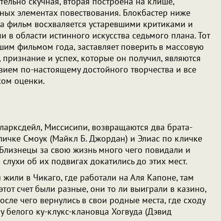
тельно скучная, вторая построена на клише,
ных элементах повествования. Блокбастер ниже
да фильм восхваляется устаревшими критиками и
 в области истинного искусства седьмого плана. Тот
учшим фильмом года, заставляет поверить в массовую
 признание и успех, которые он получил, являются
вием по-настоящему достойного творчества и все
сом оценки.
Кларксдейл, Миссисипи, возвращаются два брата-
личке Смоук (Майкл Б. Джордан) и Элиас по кличке
 Близнецы за свою жизнь много чего повидали и
 слухи об их подвигах докатились до этих мест.
жили в Чикаго, где работали на Аля Капоне, там
этот счет были разные, они то ли выиграли в казино,
после чего вернулись в свои родные места, где сходу
у белого ку-клукс-клановца Хогвуда (Дэвид