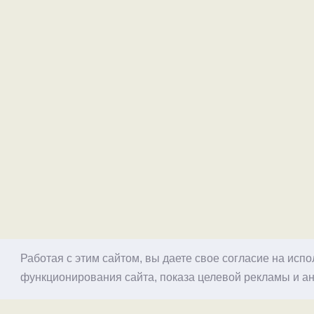
Работая с этим сайтом, вы даете свое согласие на исп
функционирования сайта, показа целевой рекламы и ан
© 1998–2026 Alex Exler