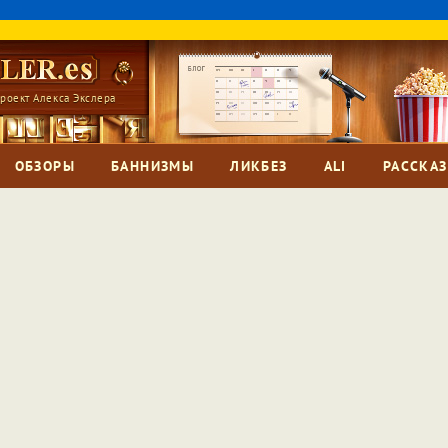
роект Алекса Экслера
ОБЗОРЫ
БАННИЗМЫ
ЛИКБЕЗ
ALI
РАССКА