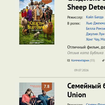
Sheep Detec
Кайл Балда
Режиссер:
Хью Джекм
В ролях:
Белла Рэмз
Джулия Луи
Хонг Чау
,
Мо
Отличный фильм, до
Отзыв кота Бублика
Комментарии
(
55
)
09.07.2026
Семейный 
7.8
Union
Стивен Фри
Режиссер: