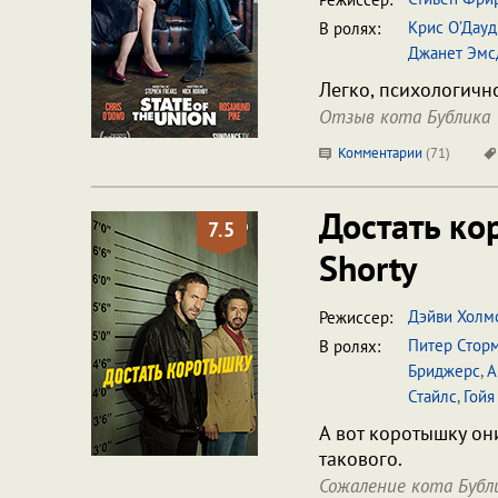
Крис О’Дауд
В ролях:
Джанет Эмс
Легко, психологично
Отзыв кота Бублика
Комментарии
(
71
)
Достать к
7.5
Shorty
Дэйви Холм
Режиссер:
Питер Стор
В ролях:
Бриджерс
,
А
Стайлс
,
Гойя
А вот коротышку они
такового.
Сожаление кота Бубл