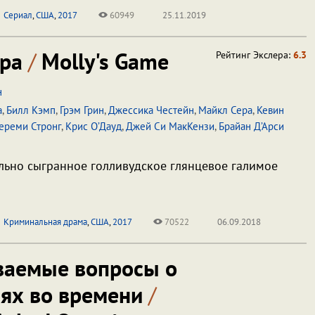
Сериал
,
США
,
2017
60949
25.11.2019
гра
/
Molly's Game
Рейтинг Экслера:
6.3
н
а
,
Билл Кэмп
,
Грэм Грин
,
Джессика Честейн
,
Майкл Сера
,
Кевин
ереми Стронг
,
Крис О’Дауд
,
Джей Си МакКензи
,
Брайан Д’Арси
льно сыгранное голливудское глянцевое галимое
Криминальная драма
,
США
,
2017
70522
06.09.2018
ваемые вопросы о
иях во времени
/