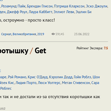
,
Розамунд Пайк
,
Брендан Глисон
,
Пэтриша Кларксон
,
Эско Джоули
,
ден
,
Джефф Роул
,
Лаура Каббитт
,
Эллиот Леви
,
Эшлин Би
, остроумно - просто класс!
Сериал
,
Великобритания
,
2019
59145
23.06.2022
оротышку
/
Get
Рейтинг Экслера:
7.5
с
маре
,
Рэй Романо
,
Крис О’Дауд
,
Кэролин Додд
,
Гойя Роблз
,
Шон
йзек Кис
,
Лидия Порто
,
Люси Уолтерс
,
Меган Стивенсон
,
Сара
 Роблес
 так и не достали из-за отсутствия коротышки как
ика