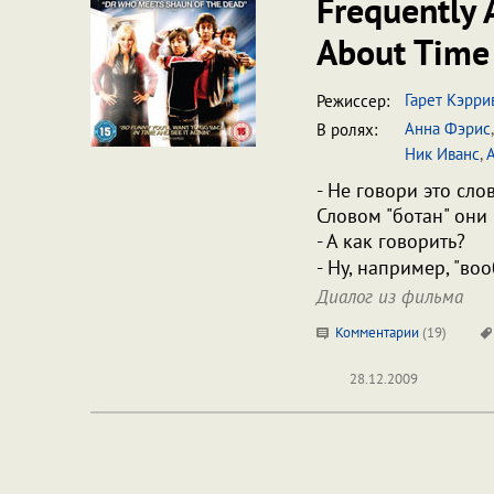
Frequently 
About Time 
Гарет Кэрри
Режиссер:
Анна Фэрис
В ролях:
Ник Иванс
,
- Не говори это сло
Словом "ботан" они 
- А как говорить?
- Ну, например, "во
Диалог из фильма
Комментарии
(
19
)
28.12.2009