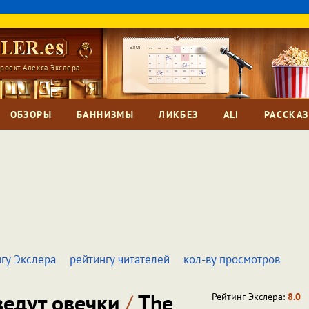
роект Алекса Экслера
ОБЗОРЫ
БАННИЗМЫ
ЛИКБЕЗ
ALI
РАССКА
гу Экслера
рейтингу читателей
кол-ву просмотров
ведут овечки
/
The
Рейтинг Экслера:
8.0