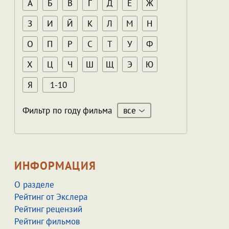
А
Б
В
Г
Д
Е
Ж
З
И
Й
К
Л
М
Н
О
П
Р
С
Т
У
Ф
Х
Ц
Ч
Ш
Щ
Э
Ю
Я
1-10
все
Фильтр по году фильма
ИНФОРМАЦИЯ
О разделе
Рейтинг от Экслера
Рейтинг рецензий
Рейтинг фильмов