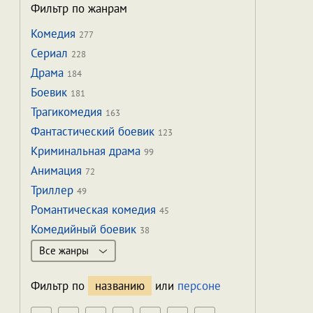
Фильтр по жанрам
Комедия
277
Сериал
228
Драма
184
Боевик
181
Трагикомедия
163
Фантастический боевик
123
Криминальная драма
99
Анимация
72
Триллер
49
Романтическая комедия
45
Комедийный боевик
38
Все жанры
Фильтр по
названию
или
персоне