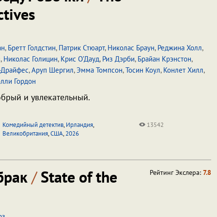
tives
ан
,
Бретт Голдстин
,
Патрик Стюарт
,
Николас Браун
,
Реджина Холл
,
и
,
Николас Голицин
,
Крис О’Дауд
,
Риз Дэрби
,
Брайан Крэнстон
,
-Драйфес
,
Аруп Шергил
,
Эмма Томпсон
,
Тосин Коул
,
Конлет Хилл
,
лли Гордон
брый и увлекательный.
Комедийный детектив
,
Ирландия
,
13542
Великобритания
,
США
,
2026
брак
/
State of the
Рейтинг Экслера:
7.8
рз