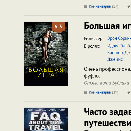
Комментарии
(
17
)
Большая и
6.3
Эрон Сорки
Режиссер:
Идрис Эльб
В ролях:
Костнер
,
Дж
Джеймс
Очень профессиона
фуфло.
Отзыв кота Бублика
Комментарии
(
39
)
Часто зада
путешеств