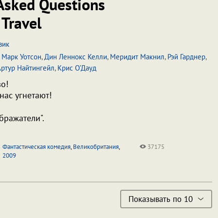
Asked Questions
Travel
вик
,
Марк Уотсон
,
Дин Леннокс Келли
,
Меридит Макнил
,
Рэй Гарднер
,
Артур Найтингейл
,
Крис О’Дауд
во!
нас угнетают!
ображатели".
Фантастическая комедия
,
Великобритания
,
37175
2009
Показывать по 10