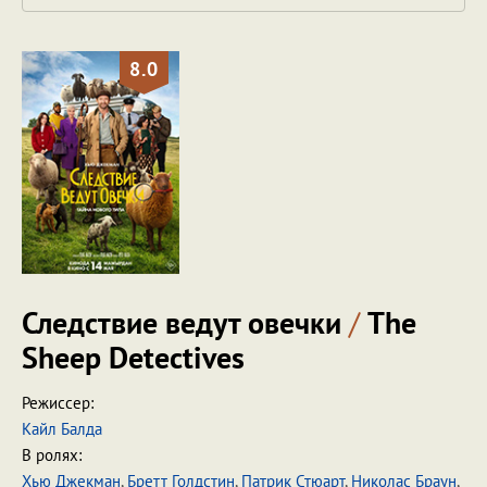
8.0
Следствие ведут овечки
/
The
Sheep Detectives
Режиссер:
Кайл Балда
В ролях:
Хью Джекман
,
Бретт Голдстин
,
Патрик Стюарт
,
Николас Браун
,