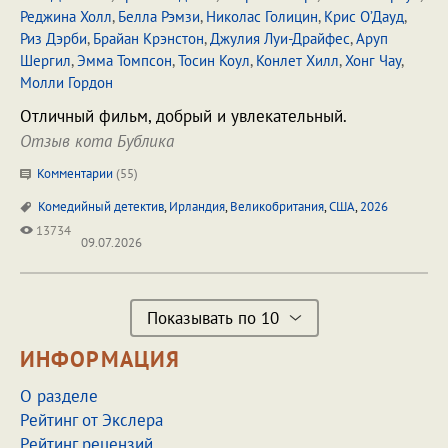
Реджина Холл
,
Белла Рэмзи
,
Николас Голицин
,
Крис О’Дауд
,
Риз Дэрби
,
Брайан Крэнстон
,
Джулия Луи-Драйфес
,
Аруп
Шергил
,
Эмма Томпсон
,
Тосин Коул
,
Конлет Хилл
,
Хонг Чау
,
Молли Гордон
Отличный фильм, добрый и увлекательный.
Отзыв кота Бублика
Комментарии
(
55
)
Комедийный детектив
,
Ирландия
,
Великобритания
,
США
,
2026
13734
09.07.2026
Показывать по 10
ИНФОРМАЦИЯ
О разделе
Рейтинг от Экслера
Рейтинг рецензий