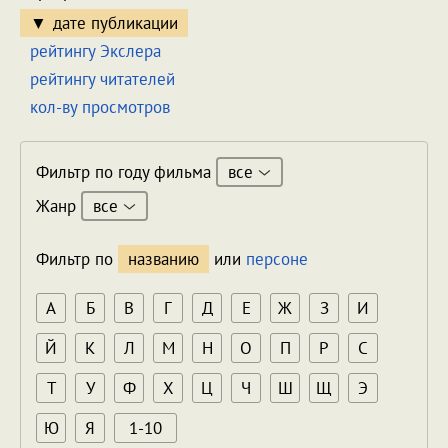
дате публикации
рейтингу Экслера
рейтингу читателей
кол-ву просмотров
все
Фильтр по году фильма
все
Жанр
Фильтр по
названию
или
персоне
А
Б
В
Г
Д
Е
Ж
З
И
Й
К
Л
М
Н
О
П
Р
С
Т
У
Ф
Х
Ц
Ч
Ш
Щ
Э
Ю
Я
1-10