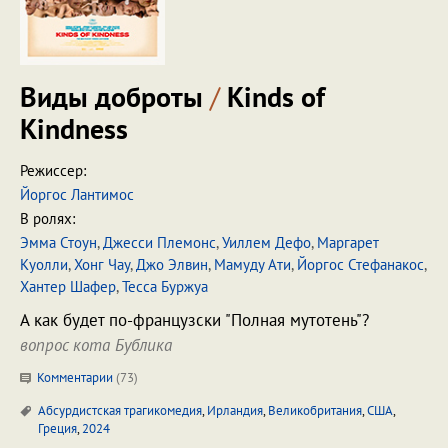
Виды доброты
/
Kinds of
Kindness
Режиссер:
Йоргос Лантимос
В ролях:
Эмма Стоун
,
Джесси Племонс
,
Уиллем Дефо
,
Маргарет
Куолли
,
Хонг Чау
,
Джо Элвин
,
Мамуду Ати
,
Йоргос Стефанакос
,
Хантер Шафер
,
Тесса Буржуа
А как будет по-французски "Полная мутотень"?
вопрос кота Бублика
Комментарии
(
73
)
Абсурдистская трагикомедия
,
Ирландия
,
Великобритания
,
США
,
Греция
,
2024