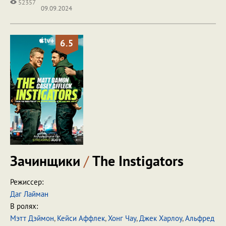
52357
09.09.2024
6.5
Зачинщики
/
The Instigators
Режиссер:
Даг Лайман
В ролях:
Мэтт Дэймон
,
Кейси Аффлек
,
Хонг Чау
,
Джек Харлоу
,
Альфред