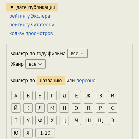
дате публикации
рейтингу Экслера
рейтингу читателей
кол-ву просмотров
все
Фильтр по году фильма
все
Жанр
Фильтр по
названию
или
персоне
А
Б
В
Г
Д
Е
Ж
З
И
Й
К
Л
М
Н
О
П
Р
С
Т
У
Ф
Х
Ц
Ч
Ш
Щ
Э
Ю
Я
1-10