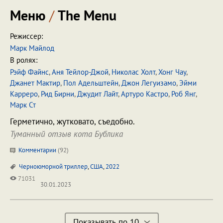
Меню
/
The Menu
Режиссер:
Марк Майлод
В ролях:
Рэйф Файнс
,
Аня Тейлор-Джой
,
Николас Холт
,
Хонг Чау
,
Джанет Мактир
,
Пол Адельштейн
,
Джон Легуизамо
,
Эйми
Карреро
,
Рид Бирни
,
Джудит Лайт
,
Артуро Кастро
,
Роб Янг
,
Марк Ст
Герметично, жутковато, съедобно.
Туманный отзыв кота Бублика
Комментарии
(
92
)
Черноюморной триллер
,
США
,
2022
71031
30.01.2023
Показывать по 10