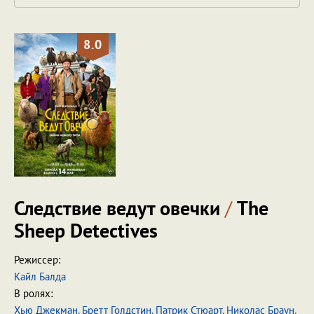
8.0
Следствие ведут овечки
/
The
Sheep Detectives
Режиссер:
Кайл Балда
В ролях:
Хью Джекман
,
Бретт Голдстин
,
Патрик Стюарт
,
Николас Браун
,