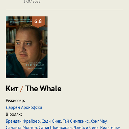
17.07.2023
6.8
Кит
/
The Whale
Режиссер:
Даррен Аронофски
В ролях:
Брендан Фрейзер
,
Сэди Синк
,
Тай Симпкинс
,
Хонг Чау
,
Саманта Мортон
,
Сатья Шридхаран
,
Джейси Синк
,
Вильгельм