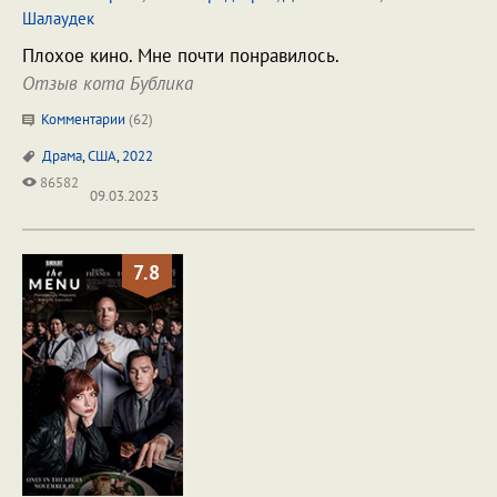
Шалаудек
Плохое кино. Мне почти понравилось.
Отзыв кота Бублика
Комментарии
(
62
)
Драма
,
США
,
2022
86582
09.03.2023
7.8