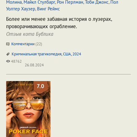
Молина
,
Майкл Стулбарг
,
Рон Перлман
,
Тоби Джонс
,
Пол
Уолтер Хаузер
,
Винг Реймс
Более или менее забавная история о лузерах,
проворачивающих ограбление.
Отзыв кота Бублика
Комментарии
(
22
)
Криминальная трагикомедия
,
США
,
2024
48762
26.08.2024
7.0