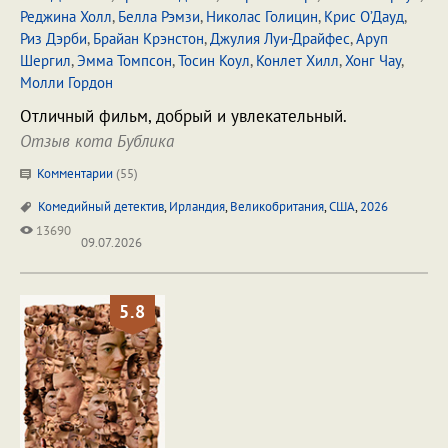
Реджина Холл
,
Белла Рэмзи
,
Николас Голицин
,
Крис О’Дауд
,
Риз Дэрби
,
Брайан Крэнстон
,
Джулия Луи-Драйфес
,
Аруп
Шергил
,
Эмма Томпсон
,
Тосин Коул
,
Конлет Хилл
,
Хонг Чау
,
Молли Гордон
Отличный фильм, добрый и увлекательный.
Отзыв кота Бублика
Комментарии
(
55
)
Комедийный детектив
,
Ирландия
,
Великобритания
,
США
,
2026
13690
09.07.2026
5.8