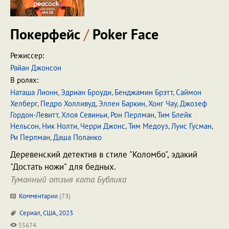
Покерфейс
/
Poker Face
Режиссер:
Райан Джонсон
В ролях:
Наташа Лионн
,
Эдриан Броуди
,
Бенджамин Брэтт
,
Саймон
Хелберг
,
Педро Холливуд
,
Эллен Баркин
,
Хонг Чау
,
Джозеф
Гордон-Левитт
,
Хлоя Севиньи
,
Рон Перлман
,
Тим Блейк
Нельсон
,
Ник Нолти
,
Черри Джонс
,
Тим Медоуз
,
Луис Гусман
,
Ри Перлман
,
Даша Поланко
Деревенский детектив в стиле "Коломбо", эдакий
"Достать ножи" для бедных.
Туманный отзыв кота Бублика
Комментарии
(
73
)
Сериал
,
США
,
2023
55674