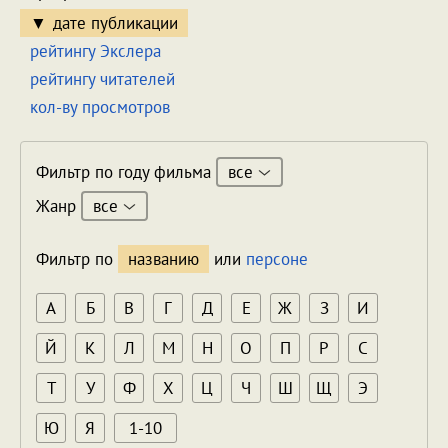
дате публикации
рейтингу Экслера
рейтингу читателей
кол-ву просмотров
все
Фильтр по году фильма
все
Жанр
Фильтр по
названию
или
персоне
А
Б
В
Г
Д
Е
Ж
З
И
Й
К
Л
М
Н
О
П
Р
С
Т
У
Ф
Х
Ц
Ч
Ш
Щ
Э
Ю
Я
1-10