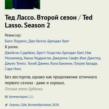
Тед Лассо. Второй сезон
/
Ted
Lasso. Season 2
Режиссер:
Билл Лоуренс
,
Джо Келли
,
Брендан Хант
В ролях:
Джейсон Судейкис
,
Бретт Голдстин
,
Брендан Хант
,
Ник
Мохаммед
,
Ханна Уоддингэм
,
Джереми Свифт
,
Фил Данстер
,
Джуно Темпл
,
Тохиб Джимо
,
Кола Бокинни
,
Патрик Балади
,
Сара Нилс
Без восторгов, однако как продолжение отличного
первого сезона - даже и хорошо.
Отзыв кота Бублика
Комментарии
(
52
)
Сериал
,
США
,
Великобритания
,
2020