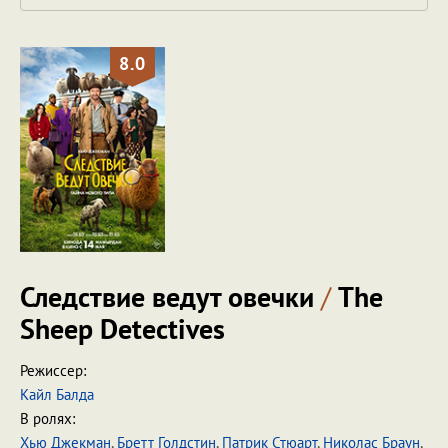
8.0
Следствие ведут овечки
/
The
Sheep Detectives
Режиссер:
Кайл Балда
В ролях:
Хью Джекман
,
Бретт Голдстин
,
Патрик Стюарт
,
Николас Браун
,