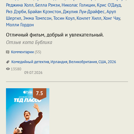
Реджина Холл
,
Белла Рэмзи
,
Николас Голицин
,
Крис О’Дауд
,
Риз Дэрби
,
Брайан Крэнстон
,
Джулия Луи-Драйфес
,
Аруп
Шергил
,
Эмма Томпсон
,
Тосин Коул
,
Конлет Хилл
,
Хонг Чау
,
Молли Гордон
Отличный фильм, добрый и увлекательный.
Отзыв кота Бублика
Комментарии
(
55
)
Комедийный детектив
,
Ирландия
,
Великобритания
,
США
,
2026
13580
09.07.2026
7.5