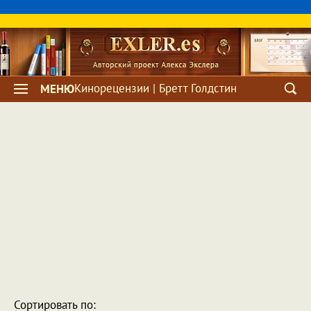
Кинорецензии | Бретт Голдстин
МЕНЮ
Сортировать по: