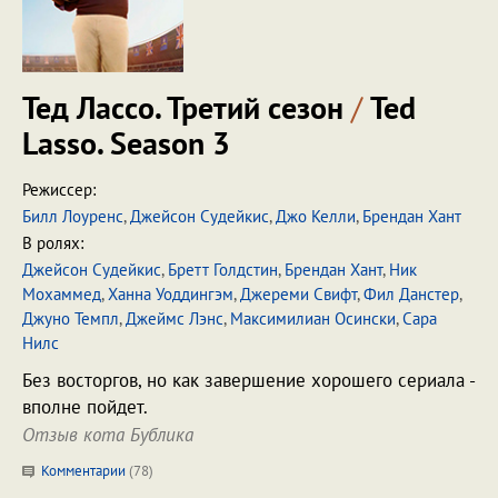
Тед Лассо. Третий сезон
/
Ted
Lasso. Season 3
Режиссер:
Билл Лоуренс
,
Джейсон Судейкис
,
Джо Келли
,
Брендан Хант
В ролях:
Джейсон Судейкис
,
Бретт Голдстин
,
Брендан Хант
,
Ник
Мохаммед
,
Ханна Уоддингэм
,
Джереми Свифт
,
Фил Данстер
,
Джуно Темпл
,
Джеймс Лэнс
,
Максимилиан Осински
,
Сара
Нилс
Без восторгов, но как завершение хорошего сериала -
вполне пойдет.
Отзыв кота Бублика
Комментарии
(
78
)