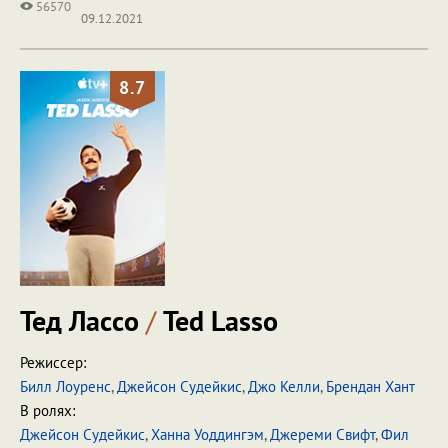
56570
09.12.2021
8.7
Тед Лассо
/
Ted Lasso
Режиссер:
Билл Лоуренс
,
Джейсон Судейкис
,
Джо Келли
,
Брендан Хант
В ролях:
Джейсон Судейкис
,
Ханна Уоддингэм
,
Джереми Свифт
,
Фил