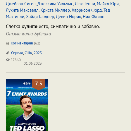
Джейсон Сигел
,
Джессика Уильямс
,
Люк Тенни
,
Майкл Юри
,
Лукита Максвелл
,
Криста Миллер
,
Харрисон Форд
,
Тед
МакГинли
,
Хайди Гарднер
,
Девин Норик
,
Нил Флинн
Слегка хулиганисто, симпатично и забавно.
Отзыв кота Бублика
Комментарии
(
62
)
Сериал
,
США
,
2023
57860
01.06.2023
7.5