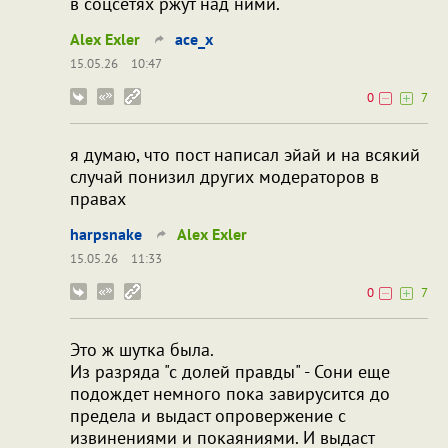
в соцсетях ржут над ними.
Alex Exler
ace_x
15.05.26
10:47
0
7
я думаю, что пост написал эйай и на всякий
случай понизил других модераторов в
правах
harpsnake
Alex Exler
15.05.26
11:33
0
7
Это ж шутка была.
Из разряда "с долей правды" - Сони еще
подождет немного пока завирусится до
предела и выдаст опровержение с
извинениями и покаяниями. И выдаст