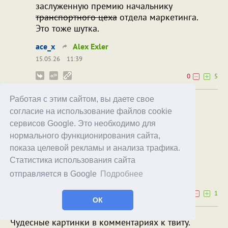
заслуженную премию начальнику
транспортного цеха
отдела маркетинга.
Это тоже шутка.
ace_x
Alex Exler
15.05.26
11:39
0
5
Работая с этим сайтом, вы даете свое
я думаю, что пост написал эйай и на
согласие на использование файлов cookie
всякий случай понизил других
сервисов Google. Это необходимо для
модераторов в правах
нормального функционирования сайта,
Не исключено 😄
показа целевой рекламы и анализа трафика.
Статистика использования сайта
Alex Exler
harpsnake
отправляется в Google
Подробнее
15.05.26
11:50
0
1
ОК
Чудесные картинки в комментариях к твиту.