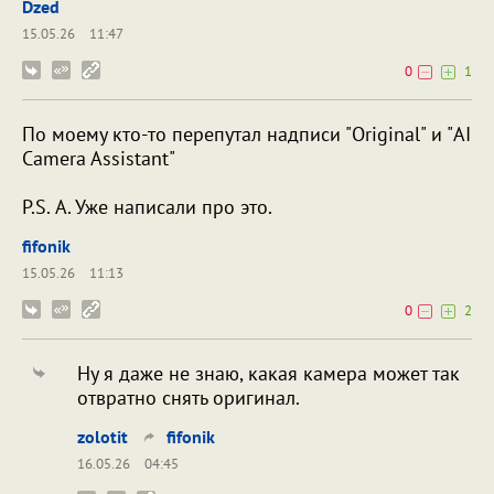
Dzed
15.05.26
11:47
0
1
По моему кто-то перепутал надписи "Original" и "AI
Camera Assistant"
P.S. А. Уже написали про это.
fifonik
15.05.26
11:13
0
2
Ну я даже не знаю, какая камера может так
отвратно снять оригинал.
zolotit
fifonik
16.05.26
04:45