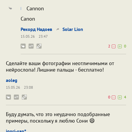
Cannon
Canon
Рекорд Надоев
Solar Lion
15.05.26
23:47
2
0
Сделайте ваши фотографии неотличимыми от
нейрослопа! Лишние пальцы - бесплатно!
aoleg
15.05.26
23:08
0
4
Буду думать, что это неудачно подобранные
примеры, поскольку я люблю Сони 😄
igori-san°