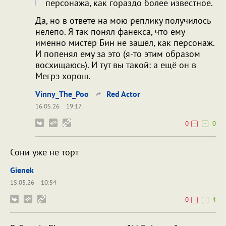
персонажа, как гораздо более известное.
Да, но в ответе на мою реплику получилось
нелепо. Я так понял фанекса, что ему
именно мистер Бин не зашёл, как персонаж.
И попенял ему за это (я-то этим образом
восхищаюсь). И тут вы такой: а ещё он в
Мегрэ хорош.
Vinny_The_Poo
Red Actor
16.05.26
19:17
0
0
Сони уже не торт
Gienek
15.05.26
10:54
0
4