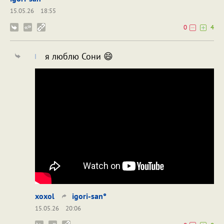
15.05.26
18:55
0
4
я люблю Сони 😄
xoxol
igori-san°
15.05.26
20:06