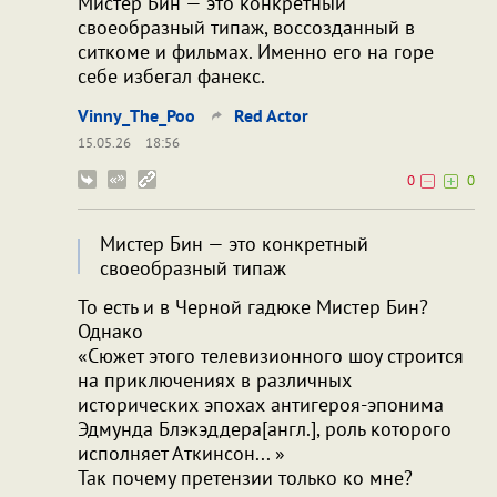
Мистер Бин — это конкретный
своеобразный типаж, воссозданный в
ситкоме и фильмах. Именно его на горе
себе избегал фанекс.
Vinny_The_Poo
Red Actor
15.05.26
18:56
0
0
Мистер Бин — это конкретный
своеобразный типаж
То есть и в Черной гадюке Мистер Бин?
Однако
«Сюжет этого телевизионного шоу строится
на приключениях в различных
исторических эпохах антигероя-эпонима
Эдмунда Блэкэддера[англ.], роль которого
исполняет Аткинсон... »
Так почему претензии только ко мне?