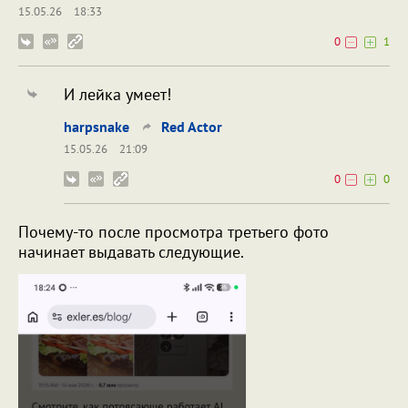
15.05.26
18:33
0
1
И лейка умеет!
harpsnake
Red Actor
15.05.26
21:09
0
0
Почему-то после просмотра третьего фото
начинает выдавать следующие.