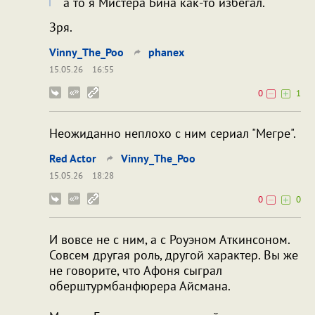
а то я Мистера Бина как-то избегал.
Зря.
Vinny_The_Poo
phanex
15.05.26
16:55
0
1
Неожиданно неплохо с ним сериал "Мегре".
Red Actor
Vinny_The_Poo
15.05.26
18:28
0
0
И вовсе не с ним, а с Роуэном Аткинсоном.
Совсем другая роль, другой характер. Вы же
не говорите, что Афоня сыграл
оберштурмбанфюрера Айсмана.