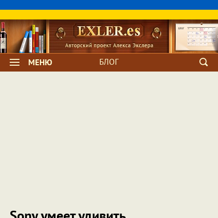
БЛОГ
МЕНЮ
Sony умеет удивить