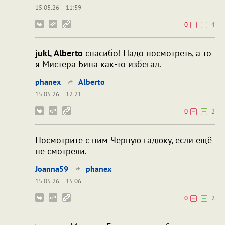
15.05.26
11:59
0
4
jukl, Alberto
спасибо! Надо посмотреть, а то
я Мистера Бина как-то избегал.
phanex
Alberto
15.05.26
12:21
0
2
Посмотрите с ним Черную гадюку, если ещё
не смотрели.
Joanna59
phanex
15.05.26
15:06
0
2