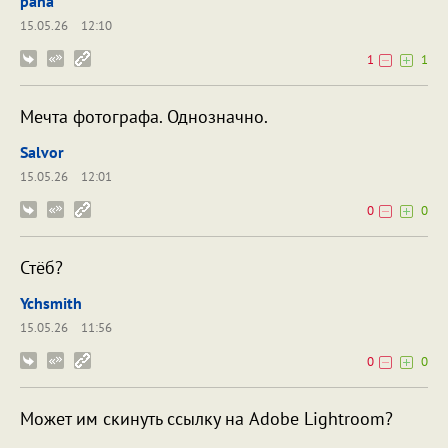
paha
15.05.26
12:10
1
1
Мечта фотографа. Однозначно.
Salvor
15.05.26
12:01
0
0
Стёб?
Ychsmith
15.05.26
11:56
0
0
Может им скинуть ссылку на Adobe Lightroom?