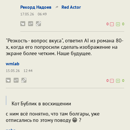
Рекорд Надоев
Red Actor
17.05.26
06:49
0
0
"Резкость - вопрос вкуса", ответил AI из романа 80-
х, когда его попросили сделать изображение на
экране более четким. Наше будущее.
wmlab
15.05.26
12:44
0
0
Кот Бублик в восхищении
с ним всё понятно, что там болгары, уже
отписались по этому поводу 😁 ?