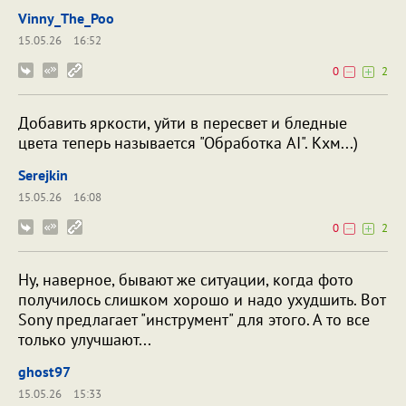
Vinny_The_Poo
15.05.26
16:52
0
2
Добавить яркости, уйти в пересвет и бледные
цвета теперь называется "Обработка AI". Кхм...)
Serejkin
15.05.26
16:08
0
2
Ну, наверное, бывают же ситуации, когда фото
получилось слишком хорошо и надо ухудшить. Вот
Sony предлагает "инструмент" для этого. А то все
только улучшают...
ghost97
15.05.26
15:33