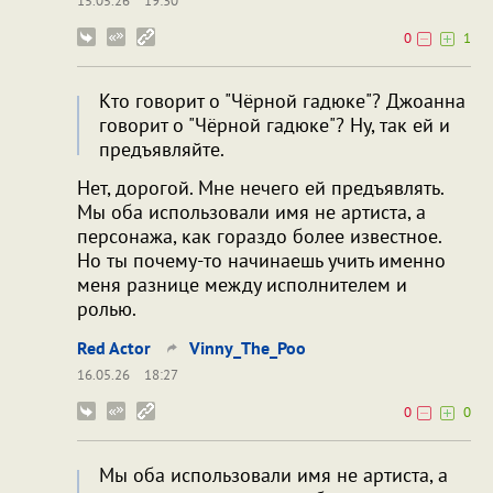
15.05.26
19:30
0
1
Кто говорит о "Чёрной гадюке"? Джоанна
говорит о "Чёрной гадюке"? Ну, так ей и
предъявляйте.
Нет, дорогой. Мне нечего ей предъявлять.
Мы оба использовали имя не артиста, а
персонажа, как гораздо более известное.
Но ты почему-то начинаешь учить именно
меня разнице между исполнителем и
ролью.
Red Actor
Vinny_The_Poo
16.05.26
18:27
0
0
Мы оба использовали имя не артиста, а