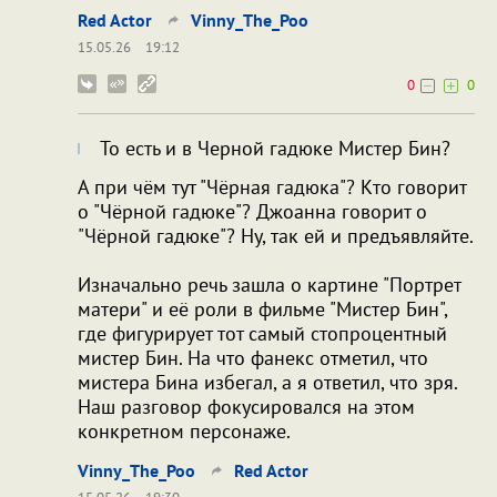
Red Actor
Vinny_The_Poo
15.05.26
19:12
0
0
То есть и в Черной гадюке Мистер Бин?
А при чём тут "Чёрная гадюка"? Кто говорит
о "Чёрной гадюке"? Джоанна говорит о
"Чёрной гадюке"? Ну, так ей и предъявляйте.
Изначально речь зашла о картине "Портрет
матери" и её роли в фильме "Мистер Бин",
где фигурирует тот самый стопроцентный
мистер Бин. На что фанекс отметил, что
мистера Бина избегал, а я ответил, что зря.
Наш разговор фокусировался на этом
конкретном персонаже.
Vinny_The_Poo
Red Actor