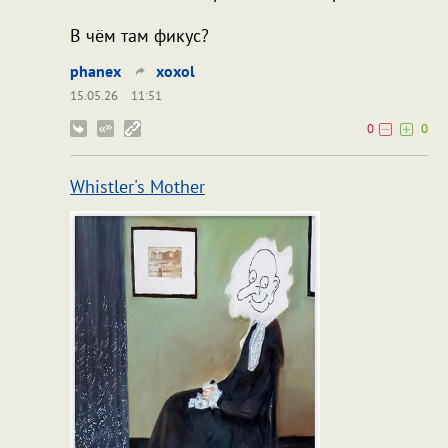
В чём там фикус?
phanex
xoxol
15.05.26
11:51
0
0
Whistler's Mother