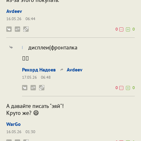
Avdeev
16.05.26
06:44
0
0
дисплеи(фронталка
🤦‍♂️
Рекорд Надоев
Avdeev
17.05.26
06:48
0
0
А давайте писать "эяй"!
Круто же? 😄
WarGo
16.05.26
01:30