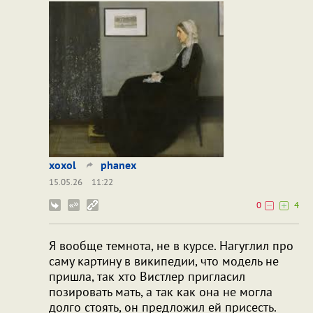
xoxol
phanex
15.05.26
11:22
0
4
Я вообще темнота, не в курсе. Нагуглил про
саму картину в википедии, что модель не
пришла, так xто Виcтлер пригласил
позировать мать, а так как она не могла
долго стоять, он предложил ей присесть.