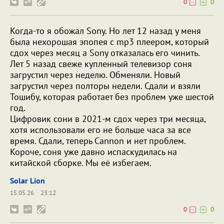
0
0
Когда-то я обожал Sony. Но лет 12 назад у меня
была нехорошая эпопея с mp3 плеером, который
сдох через месяц а Sony отказалась его чинить.
Лет 5 назад свеже купленный телевизор соня
загрустил через неделю. Обменяли. Новый
загрустил через полторы недели. Сдали и взяли
Тошибу, которая работает без проблем уже шестой
год.
Цифровик сони в 2021-м сдох через три месяца,
хотя использовали его не больше часа за все
время. Сдали, теперь Cannon и нет проблем.
Короче, соня уже давно испаскудилась на
китайской сборке. Мы её избегаем.
Solar Lion
15.05.26
23:12
0
0