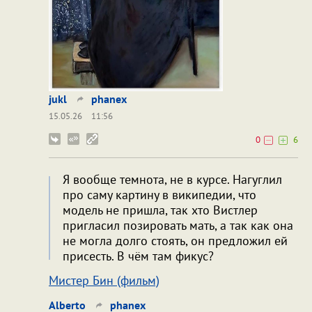
jukl
phanex
15.05.26
11:56
0
6
Я вообще темнота, не в курсе. Нагуглил
про саму картину в википедии, что
модель не пришла, так xто Виcтлер
пригласил позировать мать, а так как она
не могла долго стоять, он предложил ей
присесть. В чём там фикус?
Мистер Бин (фильм)
Alberto
phanex