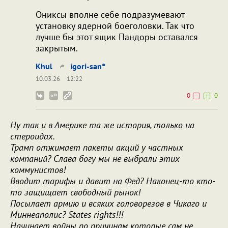
Ониксы вполне себе подразумевают
установку ядерной боеголовки. Так что
лучше бы этот ящик Пандоры оставался
закрытым.
Khul
igori-san°
10.03.26
12:22
0
0
Ну так и в Америке та же история, только на
стероидах.
Трамп отжимает пакеты акций у частных
компаний? Слава богу мы не выбрали этих
коммунистов!
Вводит тарифы и давит на Фед? Наконец-то кто-
то защищает свободный рынок!
Посылает армию и всяких головорезов в Чикаго и
Миннеаполис? States rights!!!
Начинает войны по причинам которые сам не