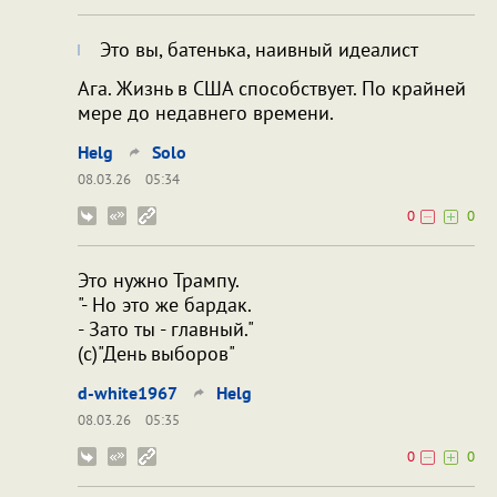
Это вы, батенька, наивный идеалист
Ага. Жизнь в США способствует. По крайней
мере до недавнего времени.
Helg
Solo
08.03.26
05:34
0
0
Это нужно Трампу.
"- Но это же бардак.
- Зато ты - главный."
(с)"День выборов"
d-white1967
Helg
08.03.26
05:35
0
0