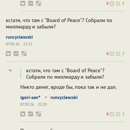
0
3
кстати, что там с "Board of Peace"? Собрали по
миллиарду и забыли?
runcyclexcski
07.03.26
22:22
0
2
кстати, что там с "Board of Peace"?
Собрали по миллиарду и забыли?
Никто денег, вроде бы, пока так и не дал.
igori-san°
runcyclexcski
07.03.26
22:29
0
2