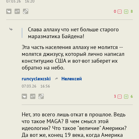
07.03.26
16:20
0
8
Слава аллаху что нет больше старого
маразматика Байдена!
Эта часть населения aллаху не молится --
молятся джизусу, который лично написал
конституцию США и вот-вот заберет их
обратно на небо.
runcyclexcski
Нелексей
07.03.26
16:56
3
6
Нет, это всего лишь откат в прошлое. Ведь
что такое MAGA? В чем смысл этой
идеологии? Что такое "величие" Америки?
Да вот же, конец 19 века, когда Америка