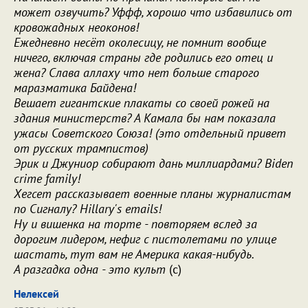
может озвучить? Уффф, хорошо что избавились от
кровожадных неоконов!
Ежедневно несёт околесицу, не помнит вообще
ничего, включая страны где родились его отец и
жена? Слава аллаху что нет больше старого
маразматика Байдена!
Вешает гигантские плакаты со своей рожей на
здания министерств? А Камала бы нам показала
ужасы Советского Союза! (это отдельный привет
от русских трампистов)
Эрик и Джуниор собирают дань миллиардами? Biden
crime family!
Хегсет рассказывает военные планы журналистам
по Сигналу? Hillary's emails!
Ну и вишенка на торте - повторяем вслед за
дорогим лидером, нефиг с пистолетами по улице
шастать, тут вам не Америка какая-нибудь.
А разгадка одна - это культ
(с)
Нелексей