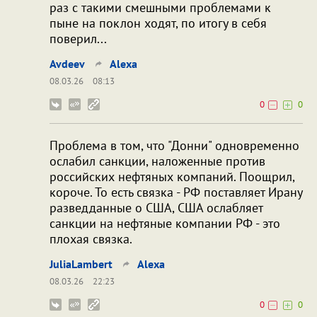
раз с такими смешными проблемами к
пыне на поклон ходят, по итогу в себя
поверил...
Avdeev
Alexa
08.03.26
08:13
0
0
Проблема в том, что "Донни" одновременно
ослабил санкции, наложенные против
российских нефтяных компаний. Поощрил,
короче. То есть связка - РФ поставляет Ирану
разведданные о США, США ослабляет
санкции на нефтяные компании РФ - это
плохая связка.
JuliaLambert
Alexa
08.03.26
22:23
0
0