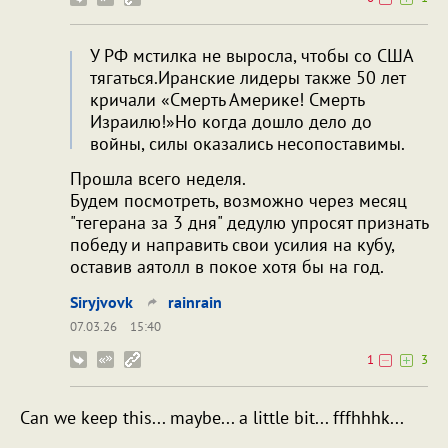
У РФ мстилка не выросла, чтобы со США
тягаться.Иранские лидеры также 50 лет
кричали «Смерть Америке! Смерть
Израилю!»Но когда дошло дело до
войны, силы оказались несопоставимы.
Прошла всего неделя.
Будем посмотреть, возможно через месяц
"тегерана за 3 дня" дедулю упросят признать
победу и направить свои усилия на кубу,
оставив аятолл в покое хотя бы на год.
Siryjvovk
rainrain
07.03.26
15:40
1
3
Can we keep this... maybe... a little bit... fffhhhk...