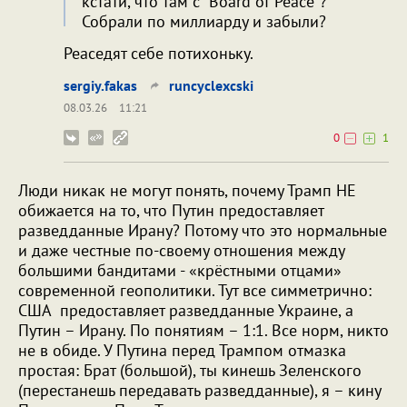
кстати, что там с "Board of Peace"?
Собрали по миллиарду и забыли?
Peaceдят себе потихоньку.
sergiy.fakas
runcyclexcski
08.03.26
11:21
0
1
Люди никак не могут понять, почему Трамп НЕ
обижается на то, что Путин предоставляет
разведданные Ирану? Потому что это нормальные
и даже честные по-своему отношения между
большими бандитами - «крёстными отцами»
современной геополитики. Тут все симметрично:
США предоставляет разведданные Украине, а
Путин – Ирану. По понятиям – 1:1. Все норм, никто
не в обиде. У Путина перед Трампом отмазка
простая: Брат (большой), ты кинешь Зеленского
(перестанешь передавать разведданные), я – кину