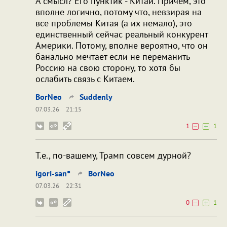
А смысл? Его пунктик - Китай. Причем, это
вполне логично, потому что, невзирая на
все проблемы Китая (а их немало), это
единственный сейчас реальный конкурент
Америки. Потому, вполне вероятно, что он
банально мечтает если не переманить
Россию на свою сторону, то хотя бы
ослабить связь с Китаем.
BorNeo
Suddenly
07.03.26
21:15
1
1
Т.е., по-вашему, Трамп совсем дурной?
igori-san°
BorNeo
07.03.26
22:31
0
1