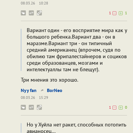
08.03.26
10:28
1
1
Вариант один - его восприятие мира как у
большого ребенка.Вариант два - он в
маразме.Вариант три - он типичный
средний американец (впрочем, судя по
обилию там фрипалестайнеров и социков
среди образованцев, мозгами и
интелектуаллы там не блещут).
Три мнения это хорошо.
Nyy fan
BorNeo
08.03.26
15:29
1
0
Но у Хуйла нет ракет, способных потопить
авианосец…