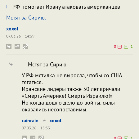
РФ помогает Ирану атаковать американцев
Мстят за Сирию.
xoxol
07.03.26
14:59
0
1
Мстят за Сирию.
У РФ мстилка не выросла, чтобы со США
тягаться.
Иранские лидеры также 50 лет кричали
«Смерть Америке! Смерть Израилю!»
Но когда дошло дело до войны, силы
оказались несопоставимы.
rainrain
xoxol
07.03.26
15:33
0
1