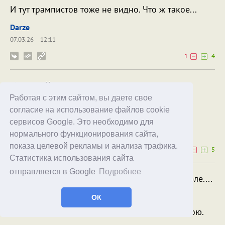
И тут трампистов тоже не видно. Что ж такое...
Darze
07.03.26
12:11
1
4
Что ж такое...
Работая с этим сайтом, вы даете свое
Ночь на их половине глобуса.
согласие на использование файлов cookie
xoxol
Darze
сервисов Google. Это необходимо для
07.03.26
12:14
нормального функционирования сайта,
показа целевой рекламы и анализа трафика.
0
5
Статистика использования сайта
отправляется в Google
Подробнее
Сильные и смелые голову сложили в поле....
в бою.
ОК
Мало кто остался в светлой памяти,
В трезвом уме и c твердой рукой в строю.