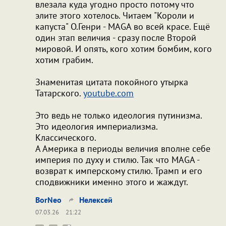
влезала куда угодно просто потому что
элите этого хотелось. Читаем "Короли и
капуста" О.Генри - MAGA во всей красе. Ещё
один этап величия - сразу после Второй
мировой. И опять, кого хотим бомбим, кого
хотим грабим.
Знаменитая цитата покойного утырка
Татарского.
youtube.com
Это ведь не только идеология путинизма.
Это идеология империализма.
Классического.
А Америка в периоды величия вполне себе
империя по духу и стилю. Так что MAGA -
возврат к имперскому стилю. Трамп и его
сподвижники именно этого и жаждут.
BorNeo
Нелексей
07.03.26
21:22