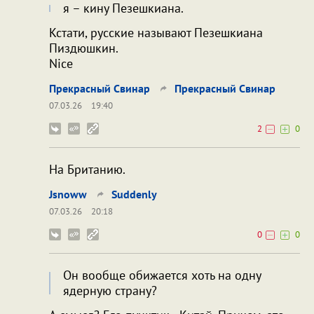
я – кину Пезешкиана.
Кстати, русские называют Пезешкиана
Пиздюшкин.
Nice
Прекрасный Свинар
Прекрасный Свинар
07.03.26
19:40
2
0
На Британию.
Jsnoww
Suddenly
07.03.26
20:18
0
0
Он вообще обижается хоть на одну
ядерную страну?