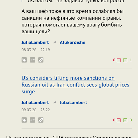
сказал бы: "не задавай тупых вопросов"
А ваш шеф тоже в это время ослаблял бы
санкции на нефтяные компании страны,
которая помогает вашему врагу бомбить
ваши цели?
JuliaLambert
Alukardishe
08.03.26
22:19
0
1
US considers lifting more sanctions on
Russian oil as Iran conflict sees global prices
surge
JuliaLambert
JuliaLambert
09.03.26
23:22
0
0
Ну это нормально. США поставляет Украине развед