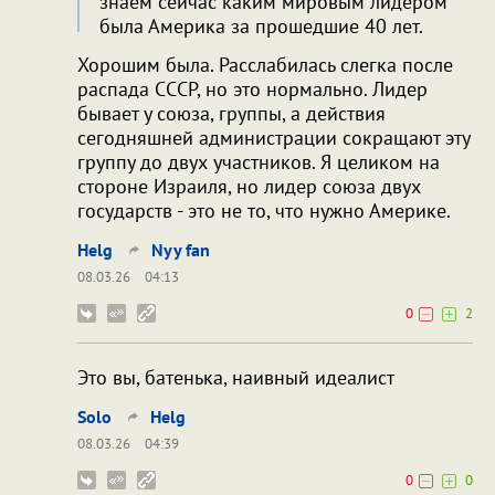
знаем сейчас каким мировым лидером
была Америка за прошедшие 40 лет.
Хорошим была. Расслабилась слегка после
распада СССР, но это нормально. Лидер
бывает у союза, группы, а действия
сегодняшней администрации сокращают эту
группу до двух участников. Я целиком на
стороне Израиля, но лидер союза двух
государств - это не то, что нужно Америке.
Helg
Nyy fan
08.03.26
04:13
0
2
Это вы, батенька, наивный идеалист
Solo
Helg
08.03.26
04:39
0
0