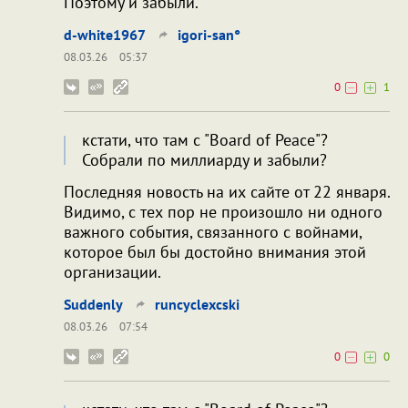
Поэтому и забыли.
d-white1967
igori-san°
08.03.26
05:37
0
1
кстати, что там с "Board of Peace"?
Собрали по миллиарду и забыли?
Последняя новость на их сайте от 22 января.
Видимо, с тех пор не произошло ни одного
важного события, связанного с войнами,
которое был бы достойно внимания этой
организации.
Suddenly
runcyclexcski
08.03.26
07:54
0
0