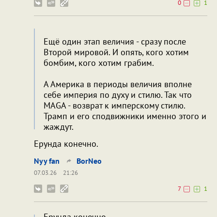
0
1
Ещё один этап величия - сразу после
Второй мировой. И опять, кого хотим
бомбим, кого хотим грабим.
А Америка в периоды величия вполне
себе империя по духу и стилю. Так что
MAGA - возврат к имперскому стилю.
Трамп и его сподвижники именно этого и
жаждут.
Ерунда конечно.
Nyy fan
BorNeo
07.03.26
21:26
7
1
Ерунда конечно.