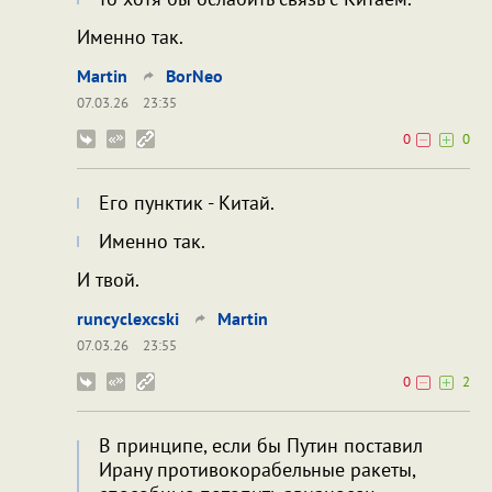
Именно так.
Martin
BorNeo
07.03.26
23:35
0
0
Его пунктик - Китай.
Именно так.
И твой.
runcyclexcski
Martin
07.03.26
23:55
0
2
В принципе, если бы Путин поставил
Ирану противокорабельные ракеты,