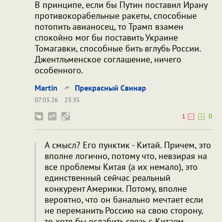
В принципе, если бы Путин поставил Ирану
противокорабельные ракеты, способные
потопить авианосец, то Трамп взамен
спокойно мог бы поставить Украине
Томагавки, способные бить вглубь России.
Джентльменское соглашение, ничего
особенного.
Martin
Прекрасный Свинар
07.03.26
23:35
1
0
А смысл? Его пунктик - Китай. Причем, это
вполне логично, потому что, невзирая на
все проблемы Китая (а их немало), это
единственный сейчас реальный
конкурент Америки. Потому, вполне
вероятно, что он банально мечтает если
не переманить Россию на свою сторону,
то хотя бы ослабить связь с Китаем.