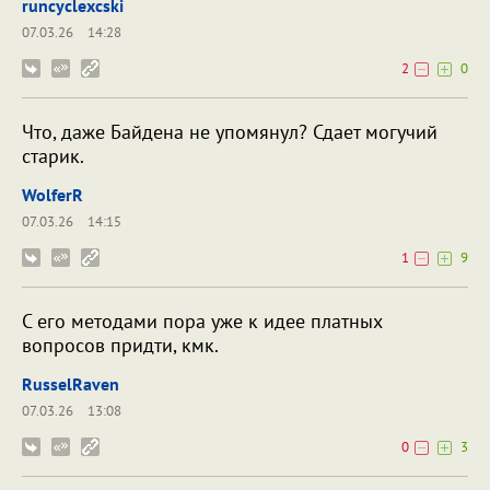
runcyclexcski
07.03.26
14:28
2
0
Что, даже Байдена не упомянул? Сдает могучий
старик.
WolferR
07.03.26
14:15
1
9
С его методами пора уже к идее платных
вопросов придти, кмк.
RusselRaven
07.03.26
13:08
0
3