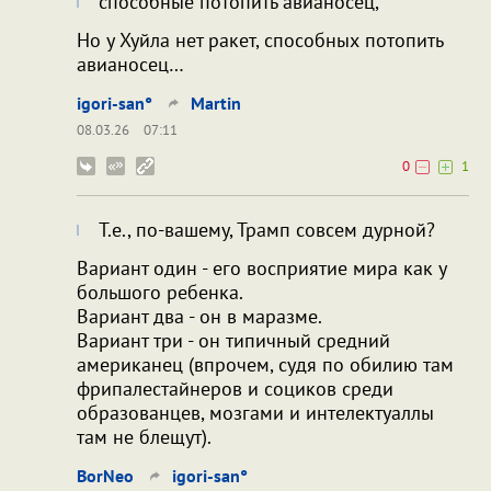
способные потопить авианосец,
Но у Хуйла нет ракет, способных потопить
авианосец…
igori-san°
Martin
08.03.26
07:11
0
1
Т.е., по-вашему, Трамп совсем дурной?
Вариант один - его восприятие мира как у
большого ребенка.
Вариант два - он в маразме.
Вариант три - он типичный средний
американец (впрочем, судя по обилию там
фрипалестайнеров и социков среди
образованцев, мозгами и интелектуаллы
там не блещут).
BorNeo
igori-san°