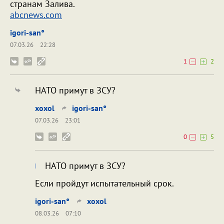
странам Залива.
abcnews.com
igori-san°
07.03.26
22:28
1
2
НАТО примут в ЗСУ?
xoxol
igori-san°
07.03.26
23:01
0
5
НАТО примут в ЗСУ?
Если пройдут испытательный срок.
igori-san°
xoxol
08.03.26
07:10