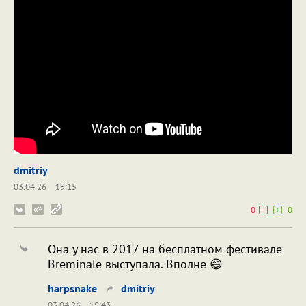
dmitriy
03.04.26
19:15
0
0
Она у нас в 2017 на бесплатном фестивале
Breminale выступала. Вполне 😄
harpsnake
dmitriy
03.04.26
19:43