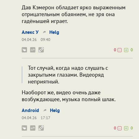
Дав Кэмерон обладает ярко выраженным
отрицательным обаянием, не зря она
гадёнышей играет.
Алекс У
Helg
04.04.26
09:40
0
0
Тот случай, когда надо слушать с
закрытыми глазами. Видеоряд
неприятный.
Наоборот же, видео очень даже
возбуждающее, музыка полный шлак.
Android
Helg
04.04.26
17:17
0
0