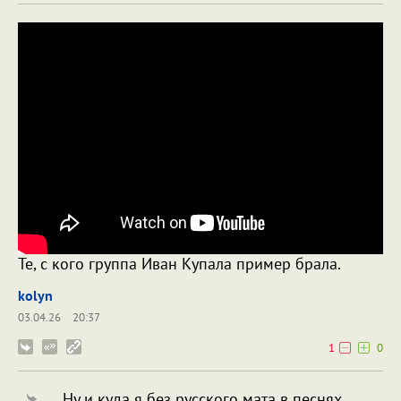
Те, с кого группа Иван Купала пример брала.
kolyn
03.04.26
20:37
1
0
Ну и куда я без русского мата в песнях.