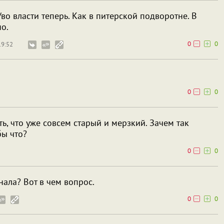
/во власти теперь. Как в питерской подворотне. B
но.
0
0
19:52
0
0
ть, что уже совсем старый и мерзкий. Зачем так
бы что?
0
0
нала? Вот в чем вопрос.
0
0