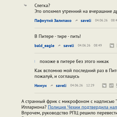
Слегка?
Это опохмел утренний на вчерашние д
Пафнутий Залипако
saveli
04.06.26
08:
В Питере - тире - пить!
bald_eagle
saveli
04.06.26
08:49
похоже в питере без этого никак
Как вспомню мой последний раз в Питер
пожалуй, и соглашусь
Нимун
saveli
04.06.26
12:29
А странный фрик с микрофоном с надписью "
Иллариона?
Полиция Чехии подтвердила нал
Впрочем, руководство РПЦ решило перевести