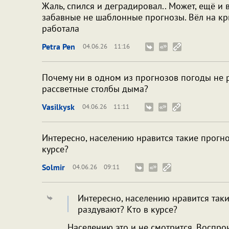
Жаль, спился и деградировал.. Может, ещё и 
забавные не шаблонные прогнозы. Вёл на кры
работала
Petra Pen
04.06.26
11:16
Почему ни в одном из прогнозов погоды не 
рассветные столбы дыма?
Vasilkysk
04.06.26
11:11
Интересно, населению нравится такие прогн
курсе?
Solmir
04.06.26
09:11
Интересно, населению нравится так
раздувают? Кто в курсе?
Населению это и не смотрится. Воспро