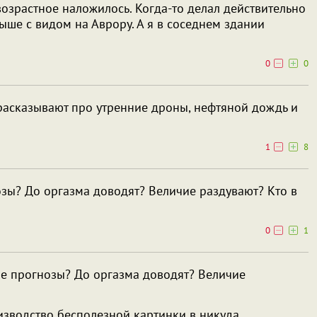
возрастное наложилось. Когда-то делал действительно
ше с видом на Аврору. А я в соседнем здании
0
0
расказывают про утренние дроны, нефтяной дождь и
1
8
озы? До оргазма доводят? Величие раздувают? Кто в
0
1
ие прогнозы? До оргазма доводят? Величие
изводство бесполезной картинки в никуда.