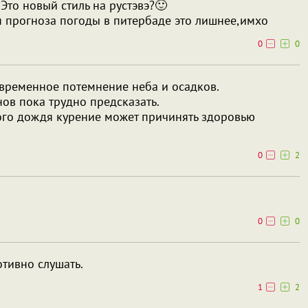
Это новый стиль на рустэвэ?🙂
я прогноза погоды в питербаде это лишнее,имхо
0
0
 временное потемнение неба и осадков.
в пока трудно предсказать.
ого дождя курение может причинять здоровью
0
2
0
0
отивно слушать.
1
2