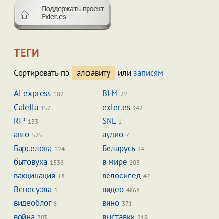
ТЕГИ
Сортировать по
алфавиту
или
записям
Aliexpress
BLM
182
22
Calella
exler.es
152
342
RIP
SNL
133
1
авто
аудио
525
7
Барселона
Беларусь
124
34
бытовуха
в мире
1538
203
вакцинация
велосипед
18
42
Венесуэла
видео
1
4868
видеоблог
вино
6
371
война
выставки
703
219