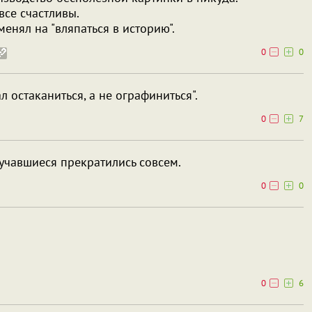
 все счастливы.
енял на "вляпаться в историю".
0
0
л остаканиться, а не ографиниться".
0
7
лучавшиеся прекратились совсем.
0
0
0
6