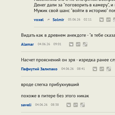
Денег дали за "поговорить в камеру", и
Мужик свой шанс "войти в историю" пом
voxel
Solmir
05.06.26
02:11
Видать как в древнем анекдоте - "я тебе сказа
Alamar
04.06.26
09:01
Насчет прояснений он зря - изредка ранее с
Пафнутий Залипако
04.06.26
08:41
вроде слегка прибухнувший
похоже в питере без этого никак
saveli
04.06.26
08:38