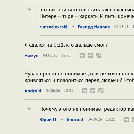
это так принято говорить так с властью
Питере -- тире -- харкать. И пить, конеч
runcyclexcski
Рекорд Надоев
04.06.26
Я сдался на 0:21, кто дальше смог?
Нимун
04.06.26
12:28
Чувак просто не понимает, или не хочет поня
кривляться и позориться перед людьми? Что
Android
04.06.26
12:21
Почему этого не понимает редактор ка
Юрий П
Android
04.06.26
13:21