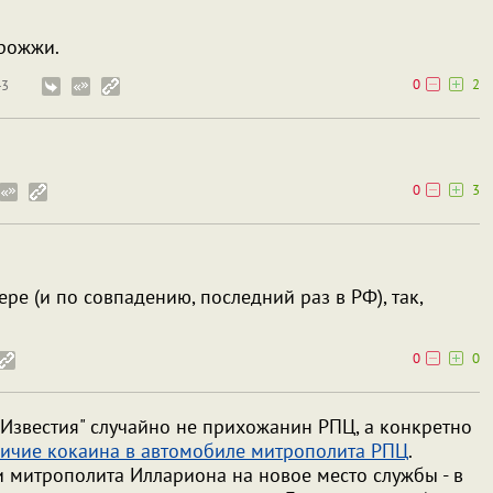
рожжи.
0
2
43
0
3
е (и по совпадению, последний раз в РФ), так,
0
0
Известия" случайно не прихожанин РПЦ, а конкретно
ичие кокаина в автомобиле митрополита РПЦ
.
 митрополита Иллариона на новое место службы - в