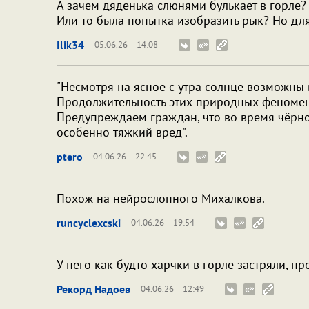
А зачем дяденька слюнями булькает в горле? 
Или то была попытка изобразить рык? Но дл
Ilik34
05.06.26
14:08
"Несмотря на ясное с утра солнце возможны
Продолжительность этих природных феномено
Предупреждаем граждан, что во время чёрн
особенно тяжкий вред".
ptero
04.06.26
22:45
Похож на нейрослопного Михалкова.
runcyclexcski
04.06.26
19:54
У него как будто харчки в горле застряли, пр
Рекорд Надоев
04.06.26
12:49