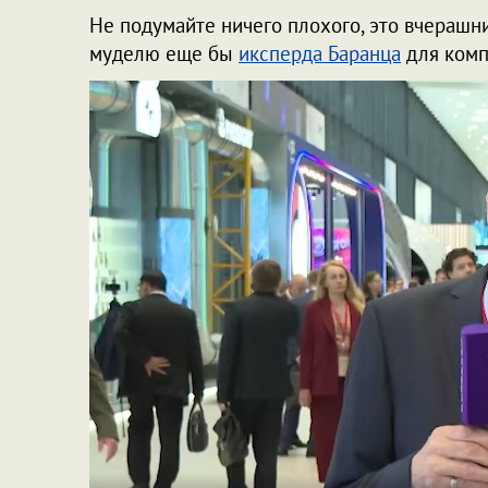
Не подумайте ничего плохого, это вчерашн
муделю еще бы
иксперда Баранца
для комп