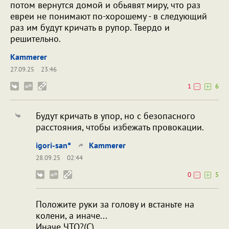
потом вернутся домой и обьявят миру, что раз
евреи не понимают по-хорошему - в следующий
раз им будут кричать в рупор. Твердо и
решительно.
Kammerer
27.09.25
23:46
1
6
Будут кричать в упор, но с безопасного
расстояния, чтобы избежать провокации.
igori-san°
Kammerer
28.09.25
02:44
0
5
Положите руки за голову и встаньте на
колени, а иначе...
Иначе ЧТО?(С)