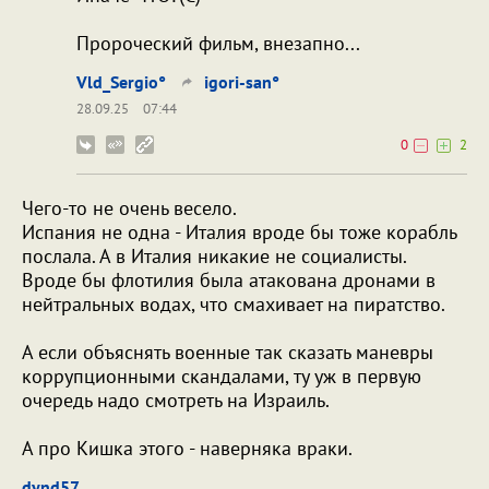
Пророческий фильм, внезапно...
Vld_Sergio°
igori-san°
28.09.25
07:44
0
2
Чего-то не очень весело.
Испания не одна - Италия вроде бы тоже корабль
послала. А в Италия никакие не социалисты.
Вроде бы флотилия была атакована дронами в
нейтральных водах, что смахивает на пиратство.
А если объяснять военные так сказать маневры
коррупционными скандалами, ту уж в первую
очередь надо смотреть на Израиль.
А про Кишка этого - наверняка враки.
dynd57