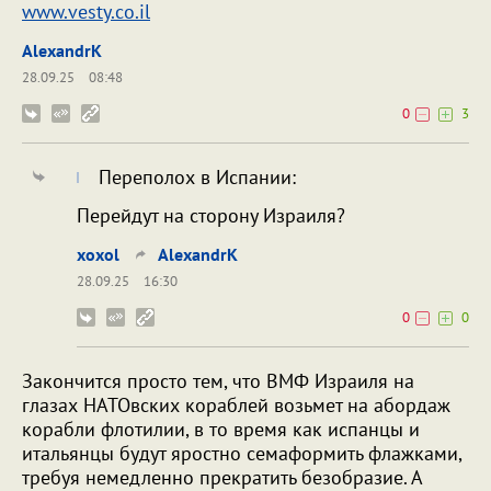
www.vesty.co.il
AlexandrK
28.09.25
08:48
0
3
Переполох в Испании:
Перейдут на сторону Израиля?
xoxol
AlexandrK
28.09.25
16:30
0
0
Закончится просто тем, что ВМФ Израиля на
глазах НАТОвских кораблей возьмет на абордаж
корабли флотилии, в то время как испанцы и
итальянцы будут яростно семаформить флажками,
требуя немедленно прекратить безобразие. А