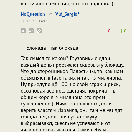
возникнет сомнения, что это подстава:)
NoQuestion
Vld_Sergio°
28.09.25
14:11
0
0
Блокада - так блокада.
Так смысл то какой? Грузовики с едой
каждый день проезжают сквозь эту блокаду.
Что до сторонников Палестины, то, как нам
объясняют, в Газе таких и так - 3 миллиона.
Ну приедут ещё 100, на свой страх и риск,
осозновая все последствия, покричат - в
общем хоре в 3 миллиона это прям
существенно:). Ничего страшного, если
верить властям Израиля, они там не увидят -
голода нет, вон - пишут, что муку
выбрасывают, съесть не успевают, и от
айфонов отказываются. Сами себя и