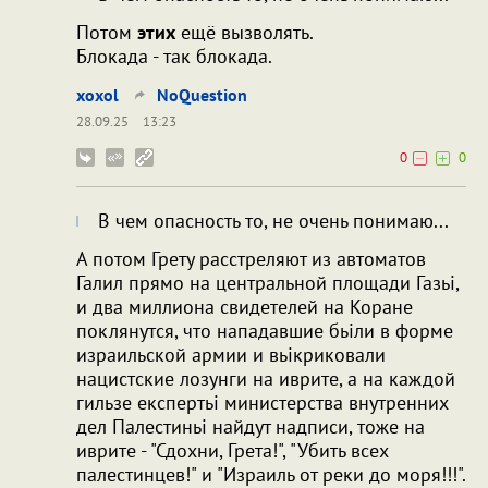
Потом
этих
ещё вызволять.
Блокада - так блокада.
xoxol
NoQuestion
28.09.25
13:23
0
0
В чем опасность то, не очень понимаю...
А потом Грету расстреляют из автоматов
Галил прямо на центральной площади Газьі,
и два миллиона свидетелей на Коране
поклянутся, что нападавшие бьіли в форме
израильской армии и вьікриковали
нацистские лозунги на иврите, а на каждой
гильзе експертьі министерства внутренних
дел Палестиньі найдут надписи, тоже на
иврите - "Сдохни, Грета!", "Убить всех
палестинцев!" и "Израиль от реки до моря!!!".