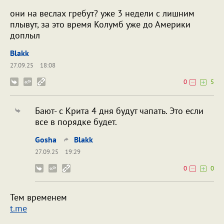
они на веслах гребут? уже 3 недели с лишним
плывут, за это время Колумб уже до Америки
доплыл
Blakk
27.09.25
18:08
0
5
Бают- с Крита 4 дня будут чапать. Это если
все в порядке будет.
Gosha
Blakk
27.09.25
19:29
0
0
Тем временем
t.me