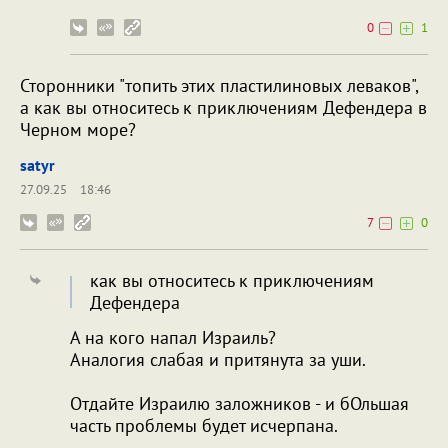
0
1
Сторонники "топить этих пластилиновых леваков",
а как вы относитесь к приключениям Дефендера в
Черном море?
satyr
27.09.25
18:46
7
0
как вы относитесь к приключениям
Дефендера
А на кого напал Израиль?
Аналогия слабая и притянута за уши.
Отдайте Израилю заложников - и бОльшая
часть проблемы будет исчерпана.