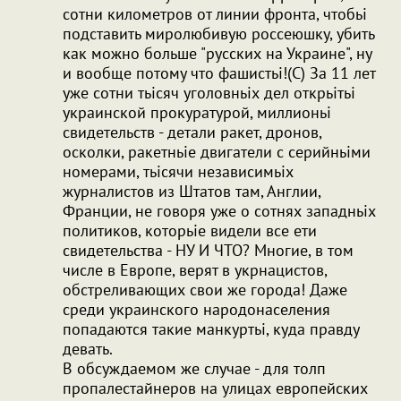
сотни километров от линии фронта, чтобьі
подставить миролюбивую россеюшку, убить
как можно больше "русских на Украине", ну
и вообще потому что фашистьі!(С) За 11 лет
уже сотни тьісяч уголовньіх дел открьітьі
украинской прокуратурой, миллионьі
свидетельств - детали ракет, дронов,
осколки, ракетньіе двигатели с серийньіми
номерами, тьісячи независимьіх
журналистов из Штатов там, Англии,
Франции, не говоря уже о сотнях западньіх
политиков, которьіе видели все ети
свидетельства - НУ И ЧТО? Многие, в том
числе в Европе, верят в укрнацистов,
обстреливающих свои же города! Даже
среди украинского народонаселения
попадаются такие манкуртьі, куда правду
девать.
В обсуждаемом же случае - для толп
пропалестайнеров на улицах европейских