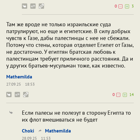
0
3
Там же вроде не только израильские суда
патрулируют, но еще и египетские. В силу добрых
чувств к Газе, дабы палестинцы с нее не сбежали.
Потому что стены, которая отделяет Египет от Газы,
не достаточно. У египтян братская любовь к
палестинцам требует приличного расстояния. Да и
у других братьев-мусульман тоже, как известно.
Mathemilda
27.09.25
18:53
0
14
Если палесы не полезут в сторону Египта то
их флот вмешиваться не будет
Choki
Mathemilda
28.09.25
11:53