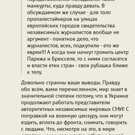
манкуртьі, куда правду девать. В
обсуждаемом же случае - для толп
пропалестайнеров на улицах
европейских городов свидетельства
независимьіх журналистов вообще не
аргумент - понятное дело, что
журналистов, всех, подкупили - ето же
евреи!!! А когда они начнут громить центр
Парижа и Брюсселя, то с ними согласятся
и власти етих стран - своя рубашка ближе
к телу.
Довольно странны ваши выводы. Правду
обо всём, вами перечисленном, мир знает в
значительной степени потому, что в Украине
продолжают работать представители
авторитетных независимых мировых СМИ! С
поправкой на военную цензуру, они могут
ездить, вплоть до фронта, снимать, говорить
с людьми. Что, несмотря на это, в мире