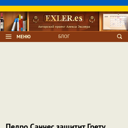
БЛОГ
МЕНЮ
Педро Санчес защитит Грету