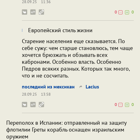
28.09.25
11:36
0
0
Европейский стиль жизни
Старение населения еще сказывается. По
себе сужу: чем старше становлюсь, тем чаще
хочется брюзжать и обзывать всех
кабронами. Особенно власть. Особенно
Педров всяких разных. Которых так много,
что и не сосчитать.
последний из мексикан
Lacius
28.09.25
13:58
0
0
Переполох в Испании: отправленный на защиту
флотилии Греты корабль оснащен израильским
оружием