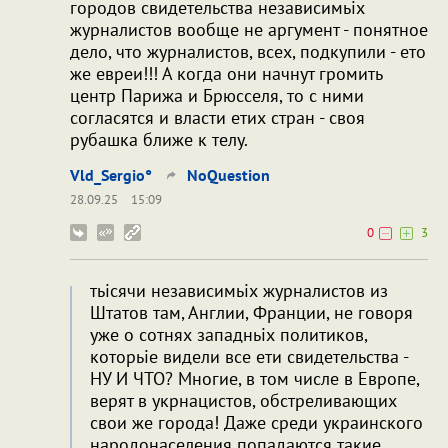
городов свидетельства независимьіх
журналистов вообще не аргумент - понятное
дело, что журналистов, всех, подкупили - ето
же евреи!!! А когда они начнут громить
центр Парижа и Брюсселя, то с ними
согласятся и власти етих стран - своя
рубашка ближе к телу.
Vld_Sergio°
NoQuestion
28.09.25
15:09
0
3
тьісячи независимьіх журналистов из
Штатов там, Англии, Франции, не говоря
уже о сотнях западньіх политиков,
которьіе видели все ети свидетельства -
НУ И ЧТО? Многие, в том числе в Европе,
верят в укрнацистов, обстреливающих
свои же города! Даже среди украинского
народонаселения попадаются такие