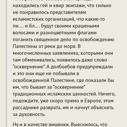
находились гей и квир экипажи, что сильно
не понравилось представителям
исламистских организаций, что какие-то
пи…. и бл…. будут своими крашеными
волосами и разноцветными флагами
поганить священное дело по освобождению
Палестины от реки до моря. В
многочисленных заявлениях, которыми они
там обменивались, появилось даже слово
“осквернение”. А долбоебов предупреждали
и это они еще не побывали в
освобожденной Палестине, где показали бы
им, что бывает за “осквернение”
традиционных исламских ценностей. Ничего,
подождите, уже скоро прямо в Европе, этом
рассаднике разврата, им и начнут объяснять
за духовность.
Ну и в качестве вишенки. Выяснилось, что