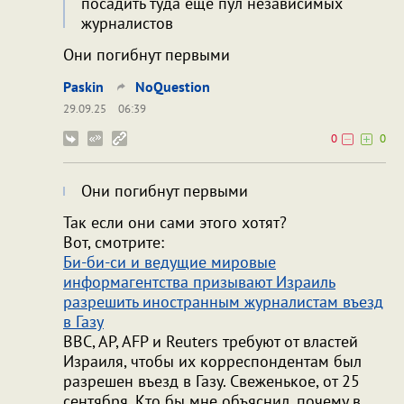
посадить туда ещё пул независимых
журналистов
Они погибнут первыми
Paskin
NoQuestion
29.09.25
06:39
0
0
Они погибнут первыми
Так если они сами этого хотят?
Вот, смотрите:
Би-би-си и ведущие мировые
информагентства призывают Израиль
разрешить иностранным журналистам въезд
в Газу
BBC, AP, AFP и Reuters требуют от властей
Израиля, чтобы их корреспондентам был
разрешен въезд в Газу. Свеженькое, от 25
сентября. Кто бы мне объяснил, почему в