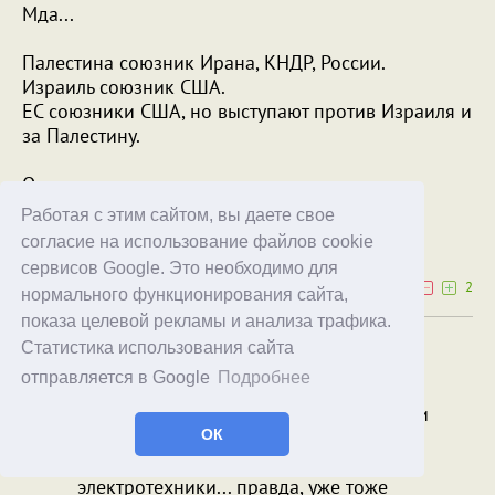
Мда...
Палестина союзник Ирана, КНДР, России.
Израиль союзник США.
ЕС союзники США, но выступают против Израиля и
за Палестину.
Оригинально-с...
Работая с этим сайтом, вы даете свое
BorNeo
согласие на использование файлов cookie
27.09.25
17:15
сервисов Google. Это необходимо для
0
2
нормального функционирования сайта,
показа целевой рекламы и анализа трафика.
...Международная политика - штука
Статистика использования сайта
запутанная.
отправляется в Google
Подробнее
И только Китай пока стоит в сторонке и
снабжает всех вообще базовыми
ОК
компонентами электроники и
электротехники... правда, уже тоже