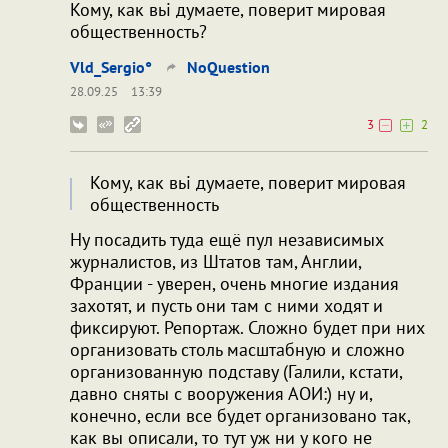
Кому, как вьі думаете, поверит мировая
общественность?
Vld_Sergio°
NoQuestion
28.09.25
13:39
3
2
Кому, как вьі думаете, поверит мировая
общественность
Ну посадить туда ещё пул независимых
журналистов, из Штатов там, Англии,
Франции - уверен, очень многие издания
захотят, и пусть они там с ними ходят и
фиксируют. Репортаж. Сложно будет при них
организовать столь масштабную и сложно
организованную подставу (Галили, кстати,
давно сняты с вооружения АОИ:) ну и,
конечно, если все будет организовано так,
как вы описали, то тут уж ни у кого не