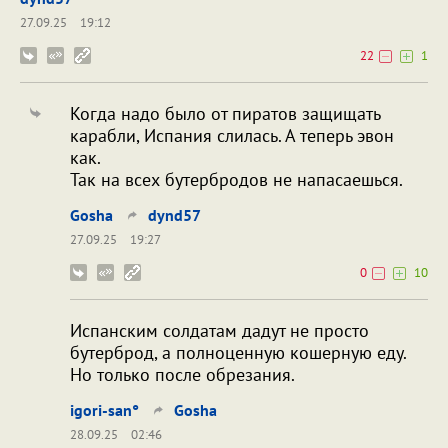
27.09.25
19:12
22
1
Когда надо было от пиратов защищать
карабли, Испания слилась. А теперь эвон
как.
Так на всех бутербродов не напасаешься.
Gosha
dynd57
27.09.25
19:27
0
10
Испанским солдатам дадут не просто
бутерброд, а полноценную кошерную еду.
Но только после обрезания.
igori-san°
Gosha
28.09.25
02:46