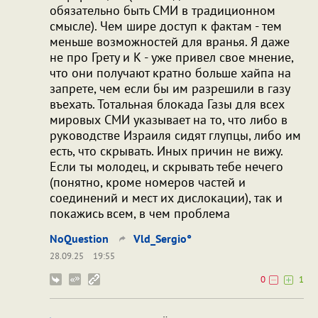
обязательно быть СМИ в традиционном
смысле). Чем шире доступ к фактам - тем
меньше возможностей для вранья. Я даже
не про Грету и К - уже привел свое мнение,
что они получают кратно больше хайпа на
запрете, чем если бы им разрешили в газу
въехать. Тотальная блокада Газы для всех
мировых СМИ указывает на то, что либо в
руководстве Израиля сидят глупцы, либо им
есть, что скрывать. Иных причин не вижу.
Если ты молодец, и скрывать тебе нечего
(понятно, кроме номеров частей и
соединений и мест их дислокации), так и
покажись всем, в чем проблема
NoQuestion
Vld_Sergio°
28.09.25
19:55
0
1