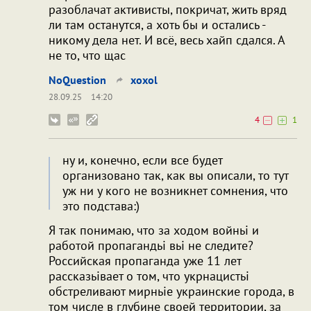
разоблачат активисты, покричат, жить вряд
ли там останутся, а хоть бы и остались -
никому дела нет. И всё, весь хайп сдался. А
не то, что щас
NoQuestion
xoxol
28.09.25
14:20
4
1
ну и, конечно, если все будет
организовано так, как вы описали, то тут
уж ни у кого не возникнет сомнения, что
это подстава:)
Я так понимаю, что за ходом войньі и
работой пропагандьі вьі не следите?
Российская пропаганда уже 11 лет
рассказьівает о том, что укрнацистьі
обстреливают мирньіе украинские города, в
том числе в глубине своей территории, за