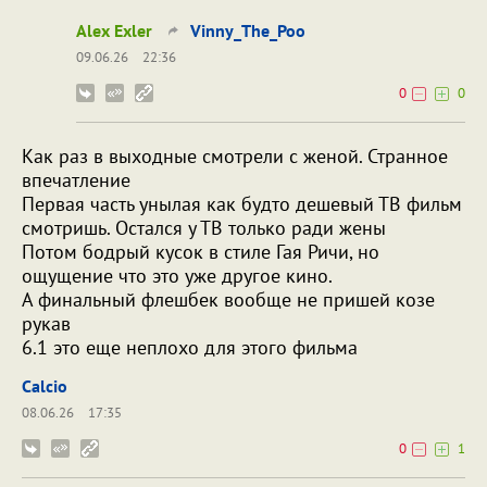
Alex Exler
Vinny_The_Poo
09.06.26
22:36
0
0
Как раз в выходные смотрели с женой. Странное
впечатление
Первая часть унылая как будто дешевый ТВ фильм
смотришь. Остался у ТВ только ради жены
Потом бодрый кусок в стиле Гая Ричи, но
ощущение что это уже другое кино.
А финальный флешбек вообще не пришей козе
рукав
6.1 это еще неплохо для этого фильма
Calcio
08.06.26
17:35
0
1