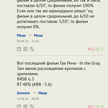
фильм в целом средненький, но так и быть,
поставлю 6/10", то фильм получит 100%.
Если они так же единодушно решат "ну,
фильм в целом средненький, до 6/10 не
дотягивает, поставлю 5/10", то фильм
получит 0%.
Мыш
Мыш
08.06.26
12:46
0
2
Вот последний фильм Гая Ричи - In the Gray.
Там явное расхождение критиков с
зрителямм.
IMDB 6.3
RT 48% (ARR - 5.6)
Jsnoww
Мыш
10.06.26
08:08
0
0