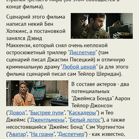
конце фильма).
Сценарий этого фильма
написал некий Бен
Хопкинс, а постановкой
занялся Дэвид
Маккензи, который снял очень неплохой
остросюжетный триллер "
Диспетчер
" (там
сценарий писал Джастин Пясецкий) и отличную
криминальную драму "
Любой ценой
" (а для этого
фильма сценарий писал сам Тейлор Шеридан).
В составе актеров - два
потенциальных
"Джеймса Бонда" Аарон
Тейлор-Джонсон
("
Довод
", "
Быстрее пули
", "
Каскадеры
") и Тео
Джеймс ("
Джентльмены
", "
Белый лотос
"), а также
несостоявшийся "Джеймс Бонд" Сэм Уортингтон
("
Аватар
", "
На грани
", "
Диспетчер
") - как известно,