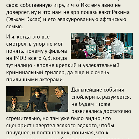
свою собственную игру, и что Икс ему явно не
доверяет, ну и что нам не зря показывают Рахима
(Эльхам Эхсас) и его эвакуированную афганскую
семью.
И я, когда это все
смотрел, в упор не мог
понять, почему у фильма
на IMDB всего 6,3, когда
тут налицо - вполне крепкий и увлекательный
криминальный триллер, да еще и с очень
приличными актерами.
Дальнейшие события -
спойлерить, разумеется,
не будем - тоже
развивались достаточно
стремительно, но там уже было видно, что
сценарист навертел всякого эдакого, чтобы
почуднее, и постановщик, понимая, что к