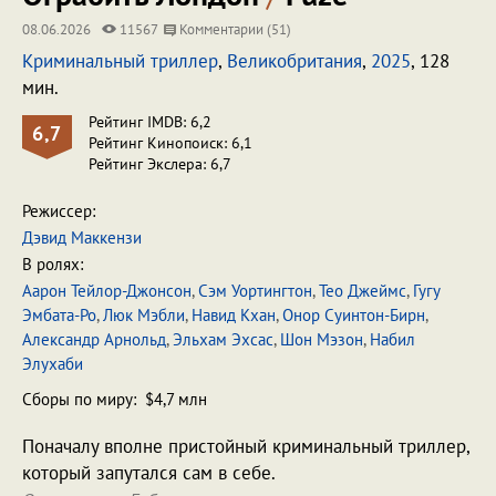
08.06.2026
11567
Комментарии (51)
Криминальный триллер
,
Великобритания
,
2025
, 128
мин.
Рейтинг IMDB: 6,2
6,7
Рейтинг Кинопоиск: 6,1
Рейтинг Экслера: 6,7
Режиссер:
Дэвид Маккензи
В ролях:
Аарон Тейлор-Джонсон
,
Сэм Уортингтон
,
Тео Джеймс
,
Гугу
Эмбата-Ро
,
Люк Мэбли
,
Навид Кхан
,
Онор Суинтон-Бирн
,
Александр Арнольд
,
Эльхам Эхсас
,
Шон Мэзон
,
Набил
Элухаби
Сборы по миру: $4,7 млн
Поначалу вполне пристойный криминальный триллер,
который запутался сам в себе.