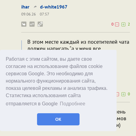
ihar
d-white1967
09.06.26
07:57
0
2
В этом месте каждый из посетителей чата
должен написать "а у меня все
нормально".
Работая с этим сайтом, вы даете свое
У меня вот точно все нормально 😄
согласие на использование файлов cookie
сервисов Google. Это необходимо для
Alex Exler
ihar
нормального функционирования сайта,
09.06.26
22:40
показа целевой рекламы и анализа трафика.
0
0
Статистика использования сайта
отправляется в Google
Подробнее
>> сюжет у них от конца к началу как-то не очень
склеивается (это свойство очень многих фильмов
ОК
об ограблении, исключения там крайне редки)