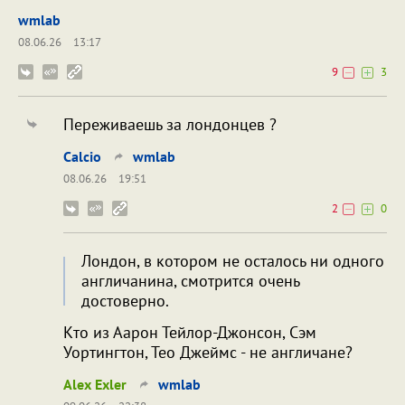
wmlab
08.06.26
13:17
9
3
Переживаешь за лондонцев ?
Calcio
wmlab
08.06.26
19:51
2
0
Лондон, в котором не осталось ни одного
англичанина, смотрится очень
достоверно.
Кто из Аарон Тейлор-Джонсон, Сэм
Уортингтон, Тео Джеймс - не англичане?
Alex Exler
wmlab