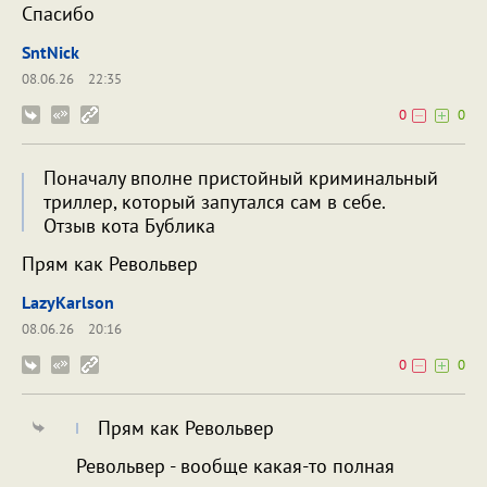
Спасибо
SntNick
08.06.26
22:35
0
0
Поначалу вполне пристойный криминальный
триллер, который запутался сам в себе.
Отзыв кота Бублика
Прям как Револьвер
LazyKarlson
08.06.26
20:16
0
0
Прям как Револьвер
Револьвер - вообще какая-то полная