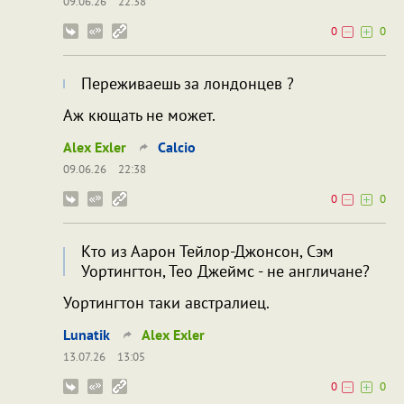
09.06.26
22:38
0
0
Переживаешь за лондонцев ?
Аж кющать не может.
Alex Exler
Calcio
09.06.26
22:38
0
0
Кто из Аарон Тейлор-Джонсон, Сэм
Уортингтон, Тео Джеймс - не англичане?
Уортингтон таки австралиец.
Lunatik
Alex Exler
13.07.26
13:05
0
0