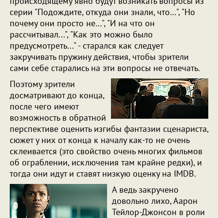
происходящему явно будут возникать вопросы из
серии "Подождите, откуда они знали, что…", "Но
почему они просто не…", "И на что он
рассчитывал...", "Как это можно было
предусмотреть..." - старался как следует
закручивать пружину действия, чтобы зрители
сами себе старались на эти вопросы не отвечать.
Поэтому зрители
досматривают до конца,
после чего имеют
возможность в обратной
перспективе оценить изгибы фантазии сценариста,
сюжет у них от конца к началу как-то не очень
склеивается (это свойство очень многих фильмов
об ограблении, исключения там крайне редки), и
тогда они идут и ставят низкую оценку на IMDB.
А ведь закручено
довольно лихо, Аарон
Тейлор-Джонсон в роли