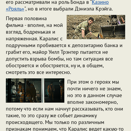
его рассматривали на роль Бонда в "
Казино
«Рояль»
", но в итоге выбрали Дэниэла Крэйга.
Первая половина
фильма - вполне, на мой
взгляд, бодренькая и
напряженная. Каралис с
подручными пробивается к депозитарию банка и
грабит его, майор Уилл Трэнтер пытается не
допустить взрыва бомбы, но там ситуация все
обостряется и обостряется, ну и, в общем,
смотреть это все интересно.
При этом о героях мы
почти ничего не знаем,
но это в данном случае
вполне закономерно,
потому что если нам начнут рассказывать, кто они
такие, то это сразу же собьет динамику
происходящего. Мы только по различным
признакам понимаем, что Каралис ведет какую-то