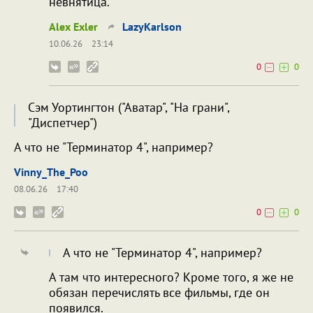
невнятица.
Alex Exler
LazyKarlson
10.06.26
23:14
0
0
Сэм Уортингтон ("Аватар", "На грани",
"Диспетчер")
А что не "Терминатор 4", например?
Vinny_The_Poo
08.06.26
17:40
0
0
А что не "Терминатор 4", например?
А там что интересного? Кроме того, я же не
обязан перечислять все фильмы, где он
появился.