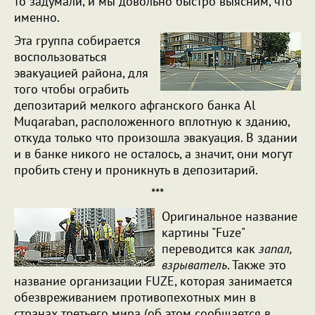
то задумали, и мы довольно быстро выясним, что
именно.
Эта группа собирается
воспользоваться
эвакуацией района, для
того чтобы ограбить
депозитарий мелкого афганского банка Al
Muqaraban, расположенного вплотную к зданию,
откуда только что произошла эвакуация. В здании
и в банке никого не осталось, а значит, они могут
пробить стену и проникнуть в депозитарий.
***
Оригинальное название
картины "Fuze"
переводится как
запал,
взрыватель
. Также это
название организации FUZE, которая занимается
обезвреживанием противопехотных мин в
странах третьего мира (об этом сообщается в