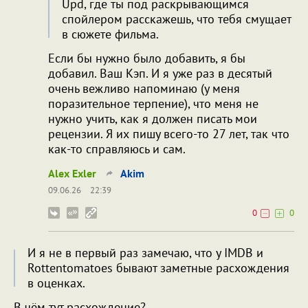
Upd, где ты под раскрывающимся
спойлером расскажешь, что тебя смущает
в сюжете фильма.
Если бы нужно было добавить, я бы
добавил. Ваш Кэп. И я уже раз в десятый
очень вежливо напоминаю (у меня
поразительное терпение), что меня не
нужно учить, как я должен писать мои
рецензии. Я их пишу всего-то 27 лет, так что
как-то справляюсь и сам.
Alex Exler
Akim
09.06.26
22:39
0
0
И я не в первый раз замечаю, что у IMDB и
Rottentomatoes бывают заметные расхождения
в оценках.
В чём тут расхождение?