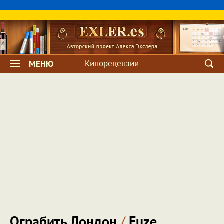
Кинорецензии
МЕНЮ
Ограбить Лондон
/
Fuze