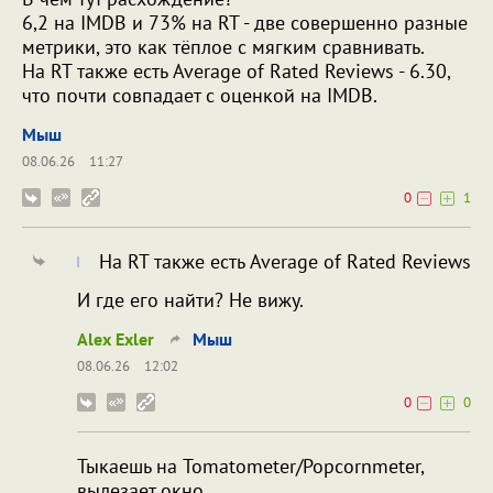
6,2 на IMDB и 73% на RT - две совершенно разные
метрики, это как тёплое с мягким сравнивать.
На RT также есть Average of Rated Reviews - 6.30,
что почти совпадает с оценкой на IMDB.
Мыш
08.06.26
11:27
0
1
На RT также есть Average of Rated Reviews
И где его найти? Не вижу.
Alex Exler
Мыш
08.06.26
12:02
0
0
Тыкаешь на Tomatometer/Popcornmeter,
вылезает окно