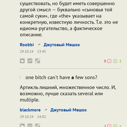
существовать, но будет иметь совершенно
другой смысл — буквально «сыновья той
самой суки», где «the» указывает на
конкретную, известную личность. Т.е. это не
идиома-ругательство, а фактическое
описание.
Roobbi
Джутовый Мешок
29.10.24
13:45
0
2
one bitch can't have
a
few sons?
Артикль лишний, множественное число. И,
возможно, лучше сказать several или
multiple.
blackmore
Джутовый Мешок
29.10.24
14:02
2
1