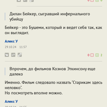
0
0
Дилан Бейкер, сыгравший инфернального
убийцу
Бейкер - это Бушеми, который и ведет себя так, как
он выглядит.
Алекс У
29.10.24
11:57
0
2
Впрочем, до фильмов Коэнов Эткинсону еще
далеко
Именно. Фильм следовало назвать "Старикам здесь
неловко".
Но посмотреть вполне можно.
Алекс У