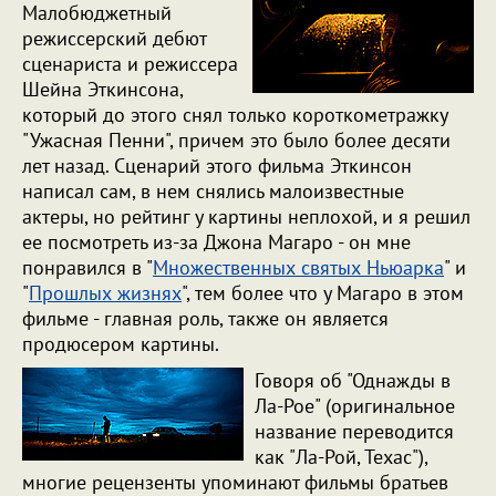
Малобюджетный
режиссерский дебют
сценариста и режиссера
Шейна Эткинсона,
который до этого снял только короткометражку
"Ужасная Пенни", причем это было более десяти
лет назад. Сценарий этого фильма Эткинсон
написал сам, в нем снялись малоизвестные
актеры, но рейтинг у картины неплохой, и я решил
ее посмотреть из-за Джона Магаро - он мне
понравился в "
Множественных святых Ньюарка
" и
"
Прошлых жизнях
", тем более что у Магаро в этом
фильме - главная роль, также он является
продюсером картины.
Говоря об "Однажды в
Ла-Рое" (оригинальное
название переводится
как "Ла-Рой, Техас"),
многие рецензенты упоминают фильмы братьев