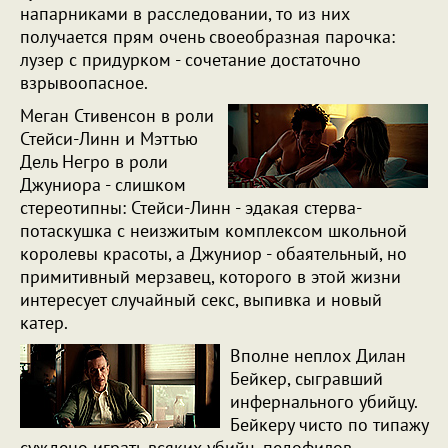
напарниками в расследовании, то из них
получается прям очень своеобразная парочка:
лузер с придурком - сочетание достаточно
взрывоопасное.
Меган Стивенсон в роли
Стейси-Линн и Мэттью
Дель Негро в роли
Джуниора - слишком
стереотипны: Стейси-Линн - эдакая стерва-
потаскушка с неизжитым комплексом школьной
королевы красоты, а Джуниор - обаятельный, но
примитивный мерзавец, которого в этой жизни
интересует случайный секс, выпивка и новый
катер.
Вполне неплох Дилан
Бейкер, сыгравший
инфернального убийцу.
Бейкеру чисто по типажу
суждено играть всяких убийц, педофилов,