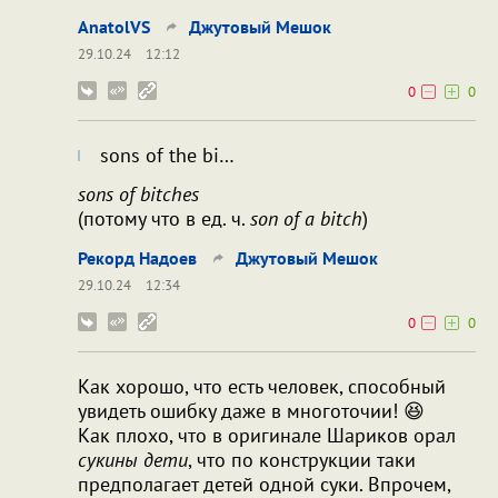
AnatolVS
Джутовый Мешок
29.10.24
12:12
0
0
sons of the bi…
sons of bitches
(потому что в ед. ч.
son of a bitch
)
Рекорд Надоев
Джутовый Мешок
29.10.24
12:34
0
0
Как хорошо, что есть человек, способный
увидеть ошибку даже в многоточии! 😆
Как плохо, что в оригинале Шариков орал
сукины дети
, что по конструкции таки
предполагает детей одной суки. Впрочем,