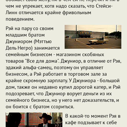
чем не упрекает, хотя надо сказать, что Стейси-
Линн отличается крайне фривольным
поведением.
Рэй на пару со своим
младшим братом
Джуниором (Мэттью
Дель Негро) занимается
семейным бизнесом - магазином скобяных
товаров "Все для дома". Джуниор, в отличие от Рэя,
эдакий альфа-самец, поэтому он управляет
бизнесом, а Рэй работает в торговом зале за
крайне скромную зарплату. У Джуниора - большой
дом, также он недавно купил дорогой катер, и Рэй
подозревает, что Джуниор ворует деньги из их
семейного бизнеса, но у него нет доказательств, и
он боится с братом ссориться.
В какой-то момент Рэя в
кафе подзывает к себе