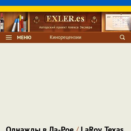
Кинорецензии
МЕНЮ
Однажды в Ла-Рое
/
LaRoy, Texas