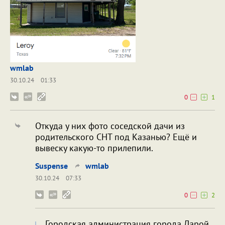
wmlab
30.10.24
01:33
0
1
Откуда у них фото соседской дачи из
родительского СНТ под Казанью? Ещё и
вывеску какую-то прилепили.
Suspense
wmlab
30.10.24
07:33
0
2
Городская администрация города Ларой.