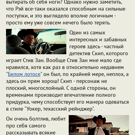
вытирать об себя ноги? Однако нужно заметить,
что Рэй все-таки оказался способным на сильные
поступки, и это выглядело вполне логичным -
просто ему уже совсем нечего было терять.
Один из самых
интересных и забавных
героев здесь - частный
детектив Скип, которого
играет Стив Зан. Вообще Стив Зан мне мало где
нравился, хотя как раз в относительно недавнем
"
Белом лотосе
" он был, по крайней мере, неплох, а
здесь он прям хорош! Скип - персонаж не
плоский, многослойный. С одной стороны, он
временами производит впечатление полного
придурка, чему способствует его манера одеваться
в стиле "Уокер, техасский рейнджер".
Он очень болтлив, любит
про себя самого
рассказывать всякие