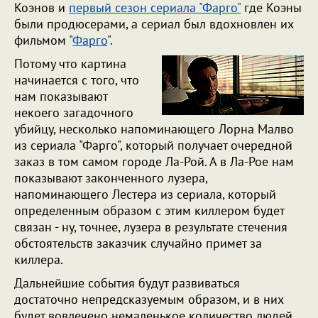
Коэнов и
первый сезон сериала "Фарго"
где Коэны
были продюсерами, а сериал был вдохновлен их
фильмом "
Фарго
".
Потому что картина
начинается с того, что
нам показывают
некоего загадочного
убийцу, несколько напоминающего Лорна Малво
из сериала "Фарго", который получает очередной
заказ в том самом городе Ла-Рой. А в Ла-Рое нам
показывают законченного лузера,
напоминающего Лестера из сериала, который
определенным образом с этим киллером будет
связан - ну, точнее, лузера в результате стечения
обстоятельств заказчик случайно примет за
киллера.
Дальнейшие события будут развиваться
достаточно непредсказуемым образом, и в них
будет вовлечено немаленькое количество людей.