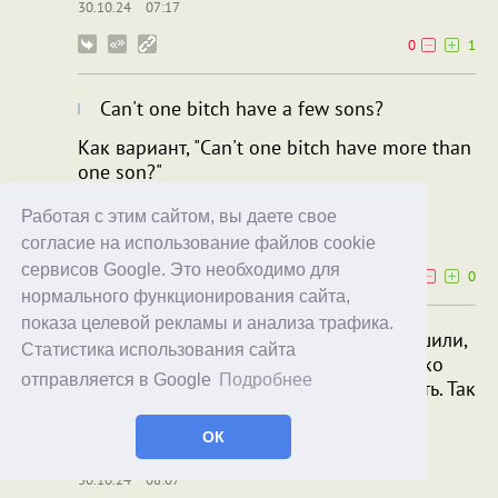
30.10.24
07:17
0
1
Can't one bitch have a few sons?
Как вариант, "Can't one bitch have more than
one son?"
Рекорд Надоев
alekter
Работая с этим сайтом, вы даете свое
30.10.24
07:51
согласие на использование файлов cookie
сервисов Google. Это необходимо для
0
0
нормального функционирования сайта,
показа целевой рекламы и анализа трафика.
Но мы-то задаем вопрос "с чего вы решили,
Статистика использования сайта
что (одна сука не может иметь несколько
отправляется в Google
Подробнее
сыновей)?", простите за билингвальность. Так
что не надо поправлять порядок!..
ОК
Джутовый Мешок
alekter
30.10.24
08:07