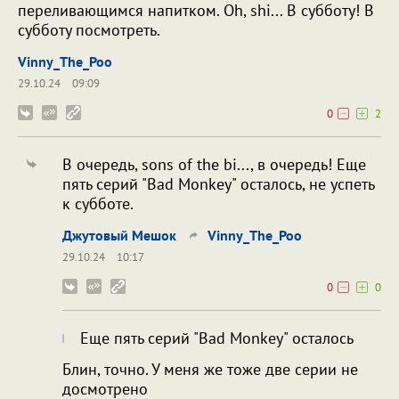
переливающимся напитком. Oh, shi... В субботу! В
субботу посмотреть.
Vinny_The_Poo
29.10.24
09:09
0
2
В очередь, sons of the bi..., в очередь! Еще
пять серий "Bad Monkey" осталось, не успеть
к субботе.
Джутовый Мешок
Vinny_The_Poo
29.10.24
10:17
0
0
Еще пять серий "Bad Monkey" осталось
Блин, точно. У меня же тоже две серии не
досмотрено