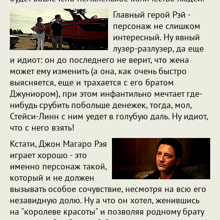
Главный герой Рэй -
персонаж не слишком
интересный. Ну явный
лузер-разлузер, да еще
и идиот: он до последнего не верит, что жена
может ему изменить (а она, как очень быстро
выясняется, еще и трахается с его братом
Джуниором), при этом инфантильно мечтает где-
нибудь срубить побольше денежек, тогда, мол,
Стейси-Линн с ним уедет в голубую даль. Ну идиот,
что с него взять!
Кстати, Джон Магаро Рэя
играет хорошо - это
именно персонаж такой,
который и не должен
вызывать особое сочувствие, несмотря на всю его
незавидную долю. Ну а что он хотел, женившись
на "королеве красоты" и позволяя родному брату