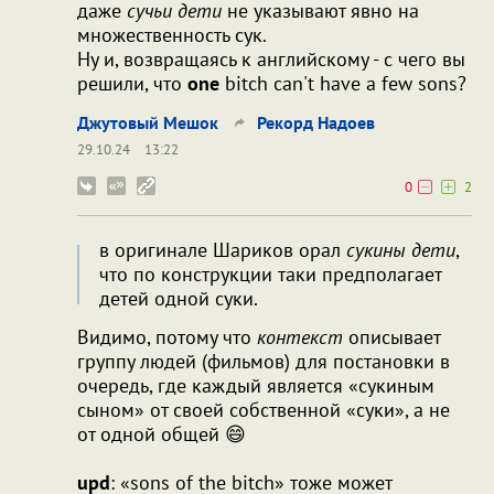
даже
сучьи дети
не указывают явно на
множественность сук.
Ну и, возвращаясь к английскому - с чего вы
решили, что
one
bitch can't have a few sons?
Джутовый Мешок
Рекорд Надоев
29.10.24
13:22
0
2
в оригинале Шариков орал
сукины дети
,
что по конструкции таки предполагает
детей одной суки.
Видимо, потому что
контекст
описывает
группу людей (фильмов) для постановки в
очередь, где каждый является «сукиным
сыном» от своей собственной «суки», а не
от одной общей 😄
upd
: «sons of the bitch» тоже может