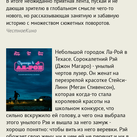
В итоге неожиданно приятная лента, пускай и не
дающая зрителю в глобальном смысле чего-то
нового, но рассказывающая занятную и забавную
историю с множеством сюжетных поворотов.
ЧестноеКино
Небольшой городок Ла-Рой в
Техасе. Сорокалетний Рэй
(Джон Магаро) - унылый
чертов лузер. Он женат на
перезрелой красотке Стейси-
Линн (Меган Стивенсон),
которая когда-то стала
королевой красоты на
школьном конкурсе, что
сильно вскружило ей голову, а чего она выбрала
этого унылого Рэя и вышла за него замуж -
хорошо понятно: чтобы вить из него веревки. Рэй
обожает свою жену, ни в чем ей не перечит и ни в