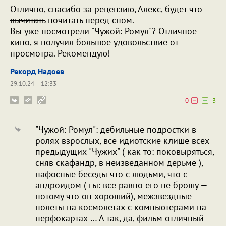
Отлично, спасибо за рецензию, Алекс, будет что
вычитать
почитать перед сном.
Вы уже посмотрели "Чужой: Ромул"? Отличное
кино, я получил большое удовольствие от
просмотра. Рекомендую!
Рекорд Надоев
29.10.24
12:33
0
3
"Чужой: Ромул": дебильные подростки в
ролях взрослых, все идиотские клише всех
предыдущих "Чужих" ( как то: поковыряться,
сняв скафандр, в неизведанном дерьме ),
пафосные беседы что с людьми, что с
андроидом ( гы: все равно его не брошу —
потому что он хороший), межзвездные
полеты на космолетах с компьютерами на
перфокартах … А так, да, фильм отличный