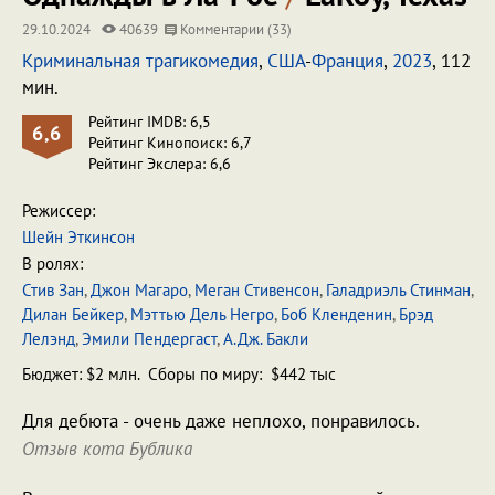
29.10.2024
40639
Комментарии (33)
Криминальная трагикомедия
,
США
-
Франция
,
2023
, 112
мин.
Рейтинг IMDB: 6,5
6,6
Рейтинг Кинопоиск: 6,7
Рейтинг Экслера: 6,6
Режиссер:
Шейн Эткинсон
В ролях:
Стив Зан
,
Джон Магаро
,
Меган Стивенсон
,
Галадриэль Стинман
,
Дилан Бейкер
,
Мэттью Дель Негро
,
Боб Кленденин
,
Брэд
Лелэнд
,
Эмили Пендергаст
,
А.Дж. Бакли
Бюджет: $2 млн. Сборы по миру: $442 тыс
Для дебюта - очень даже неплохо, понравилось.
Отзыв кота Бублика