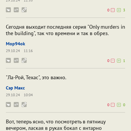
29.10.24
11:55
0
3
Сегодня выходит последняя серия "Only murders in
the building", так что времени и так в обрез.
Mop94ok
29.10.24
11:16
0
1
"Ла-Рой, Техас", это важно.
Сэр Макс
29.10.24
10:04
0
0
Вот, теперь ясно, что посмотреть в пятницу
вечером, лаская в руках бокал с янтарно