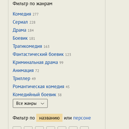
Фильтр по жанрам
Комедия
277
Сериал
228
Драма
184
Боевик
181
Трагикомедия
163
Фантастический боевик
123
Криминальная драма
99
Анимация
72
Триллер
49
Романтическая комедия
45
Комедийный боевик
38
Все жанры
Фильтр по
названию
или
персоне