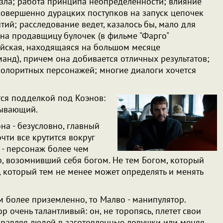
зла; работа принципа неопределенности; влияние
совершенно дурацких поступков на запуск цепочек
ий; расследование ведет, казалось бы, мало для
на продавщицу булочек (в фильме "Фарго"
йская, находящаяся на большом месяце
анд), причем она добивается отличных результатов;
колоритных персонажей; многие диалоги хочется
тся подделкой под Коэнов:
атывающий.
а - безусловно, главный
очти все крутится вокруг
 - персонаж более чем
ер, возомнивший себя богом. Не тем Богом, который
е, который тем не менее может определять и менять
м более приземленно, то Малво - манипулятор.
 очень талантливый: он, не торопясь, плетет свои
аправляя людей в заготовленные ловушки или меняя