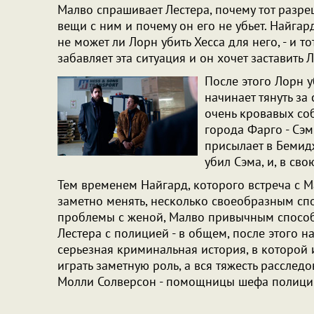
Малво спрашивает Лестера, почему тот разре
вещи с ним и почему он его не убьет. Найгард
не может ли Лорн убить Хесса для него, - и т
забавляет эта ситуация и он хочет заставить 
После этого Лорн уб
начинает тянуть з
очень кровавых соб
города Фарго - Сэ
присылает в Бемидж
убил Сэма, и, в св
Тем временем Найгард, которого встреча с М
заметно менять, несколько своеобразным сп
проблемы с женой, Малво привычным спосо
Лестера с полицией - в общем, после этого н
серьезная криминальная история, в которой и
играть заметную роль, а вся тяжесть расслед
Молли Солверсон - помощницы шефа полиц