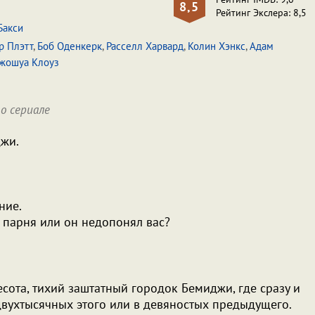
8,5
Рейтинг Экслера: 8,5
Бакси
р Плэтт
,
Боб Оденкерк
,
Расселл Харвард
,
Колин Хэнкс
,
Адам
жошуа Клоуз
о сериале
джи.
ние.
о парня или он недопонял вас?
сота, тихий заштатный городок Бемиджи, где сразу и
двухтысячных этого или в девяностых предыдущего.