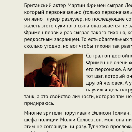
Британский актер Мартин Фримен сыграл Лес
который первоначально (только первоначальн
он явно - лузер-разлузер, но последующие со
жалеть этого сукиного сына оказывается не за
Фримен первый раз сыграл такого тихоню, к
редкостным засранцем. То есть обаятельных 
сколько угодно, но вот чтобы тихоня так раз
Сыграл он достойно
Фримен не очень х
его персонаже. А в
тот шаг, который о
другой человек. А 
научился делать кр
танк, а это свойство личности, которая там 
придираюсь.
Многие зрители поругивали Эллисон Толман
шефа полиции Молли Солверсон: мол, она ника
этим не соглашусь ни разу. Тут четко просле