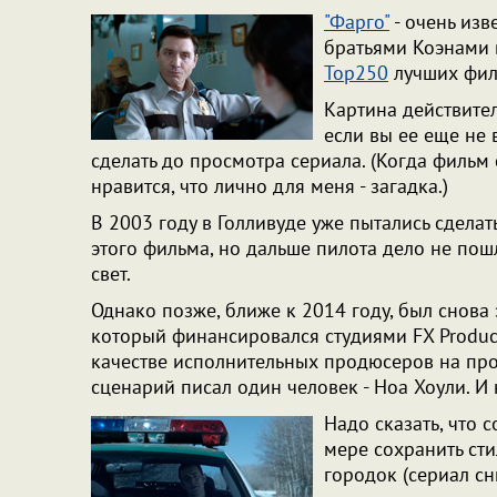
"Фарго"
- очень изв
братьями Коэнами в
Top250
лучших фил
Картина действител
если вы ее еще не 
сделать до просмотра сериала. (Когда фильм 
нравится, что лично для меня - загадка.)
В 2003 году в Голливуде уже пытались сдела
этого фильма, но дальше пилота дело не пош
свет.
Однако позже, ближе к 2014 году, был снова 
который финансировался студиями FX Product
качестве исполнительных продюсеров на прое
сценарий писал один человек - Ноа Хоули. И 
Надо сказать, что 
мере сохранить ст
городок (сериал с