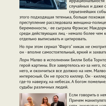
иррациональности 
случайных и даже 
серьезнейших событ
этого подходящая тетенька, больше похожая 
преступление расследовала женщина-полице
беременности, - ее сыграла Фрэнсис Макдорм
среди действующих лиц - немало более чем 
отдельно выписывать и цитировать.
Но при этом сериал "Фарго" никак не смотри
он - вполне самостоятельный, яркий и захв
Лорн Малво в исполнении Билли Боба Торнтон
герой картины. Все завертелось из-за него, п
него, и окончиться все должно на нем. Малво
интересный. Он не просто киллер. Он - килл
где-то наверху, на небесах. А богом помельч
судьбы различных людей.
Если говорить о не
Причем манипулятор
сети, аккуратно н