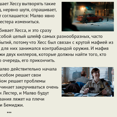
шает Хессу вытворять такие
, нервно шутя, спрашивает,
от соглашается: Малво явно
Лестера измениться.
ивает Хесса, и это сразу
а собой целый шлейф самых разнообразных, часто
ытий, потому что Хесс был связан с крутой мафией из
м для них занимался контрабандой оружия. И мафия
и двух киллеров, которые должны найти того, кто
ою очередь, его прикончить.
алво действительно начала
особом решает свои
бом решает проблемы
ачинает закручиваться очень
 Лестер, и Малво будут
ования ляжет на плечи
ии Бемиджи.
***