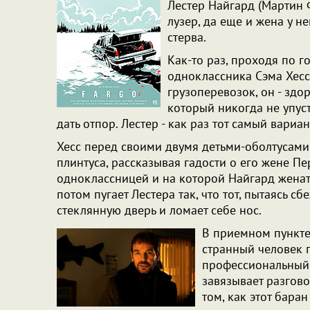
Лестер Найгард (Мартин 
лузер, да еще и жена у не
стерва.
Как-то раз, проходя по г
одноклассника Сэма Хесса
грузоперевозок, он - зд
который никогда не упуст
дать отпор. Лестер - как раз тот самый вариа
Хесс перед своими двумя детьми-оболтусами
плинтуса, рассказывая гадости о его жене Пе
одноклассницей и на которой Найгард женат 
потом пугает Лестера так, что тот, пытаясь сб
стеклянную дверь и ломает себе нос.
В приемном пункте
странный человек п
профессиональный у
завязывает разгово
том, как этот баран