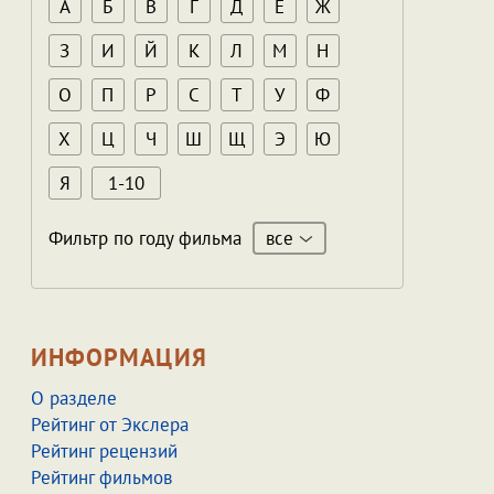
А
Б
В
Г
Д
Е
Ж
З
И
Й
К
Л
М
Н
О
П
Р
С
Т
У
Ф
Х
Ц
Ч
Ш
Щ
Э
Ю
Я
1-10
все
Фильтр по году фильма
ИНФОРМАЦИЯ
О разделе
Рейтинг от Экслера
Рейтинг рецензий
Рейтинг фильмов