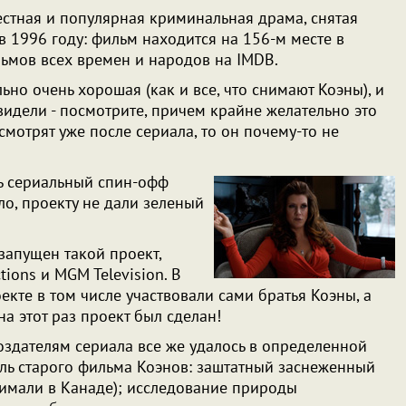
естная и популярная криминальная драма, снятая
 1996 году: фильм находится на 156-м месте в
ьмов всех времен и народов на IMDB.
ьно очень хорошая (как и все, что снимают Коэны), и
видели - посмотрите, причем крайне желательно это
смотрят уже после сериала, то он почему-то не
ть сериальный спин-офф
ло, проекту не дали зеленый
запущен такой проект,
ions и MGM Television. В
кте в том числе участвовали сами братья Коэны, а
на этот раз проект был сделан!
создателям сериала все же удалось в определенной
иль старого фильма Коэнов: заштатный заснеженный
нимали в Канаде); исследование природы