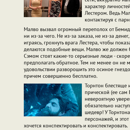
характер личностей
Лестером. Ведь Ма
контактируя с парн
Малво вызвал огромный переполох от Бемид
ни из-за чего. Не из-за заказа, не из-за дене
играясь, грохнуть врага Лестера, чтобы показа
делаются подобные вещи. Малво же должен б
Сэмом стоят какие-то серьезные люди - скоре
предполагать обратное. Тем не менее он не м
удовольствии разворошить это осиное гнездо
причем совершенно бесплатно.
Торнтон блестяще 
прической (ее сам 
невероятную увере
обязательно наступя
шедевр! У Торнтон
персонажей, и этот
хочется конспектировать и конспектировать.