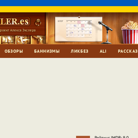
роект Алекса Экслера
ОБЗОРЫ
БАННИЗМЫ
ЛИКБЕЗ
ALI
РАССКА
Рейтинг IMDB: 9,0