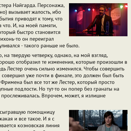
тера Найгарда. Персонажа,
о) вызывает жалость, ибо
бытия приводят к тому, что
 что. И, на моей памяти,
оторый быстро становится
тихонь-то он переиграл
гуливался - такого раньше не было.
, на твердую четверку, однако, на мой взгляд,
орошо отобразил те изменения, которые произошли в
едь Лестер очень сильно изменился. Чтобы совершить
н совершил уже почти в финале, это должен был быть
у Фримена был все тот же Лестер, который просто
упные подлости. Но тут-то он попер без гранаты на
не прослеживалась. Впрочем, может, я излишне
, сыгравшую помощницу
кая и все такое. И я с
живается коэновская линия