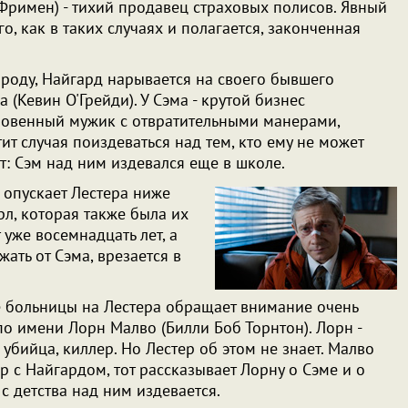
Фримен) - тихий продавец страховых полисов. Явный
го, как в таких случаях и полагается, законченная
ороду, Найгард нарывается на своего бывшего
 (Кевин О'Грейди). У Сэма - крутой бизнес
оровенный мужик с отвратительными манерами,
ит случая поиздеваться над тем, кто ему не может
нт: Сэм над ним издевался еще в школе.
 опускает Лестера ниже
рл, которая также была их
уже восемнадцать лет, а
ежать от Сэма, врезается в
 больницы на Лестера обращает внимание очень
о имени Лорн Малво (Билли Боб Торнтон). Лорн -
бийца, киллер. Но Лестер об этом не знает. Малво
р с Найгардом, тот рассказывает Лорну о Сэме и о
 с детства над ним издевается.