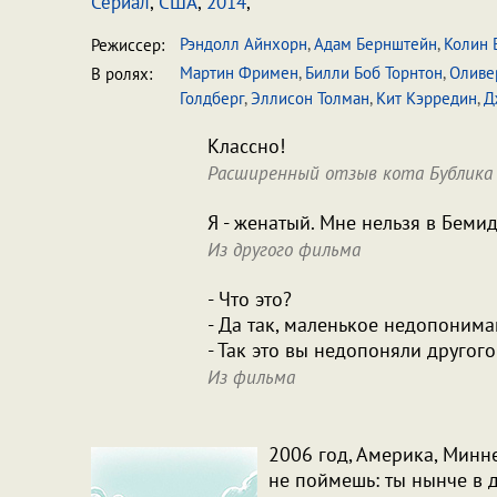
Сериал
,
США
,
2014
,
Рэндолл Айнхорн
,
Адам Бернштейн
,
Колин 
Режиссер:
Мартин Фримен
,
Билли Боб Торнтон
,
Оливе
В ролях:
Голдберг
,
Эллисон Толман
,
Кит Кэрредин
,
Д
Классно!
Расширенный отзыв кота Бублика 
Я - женатый. Мне нельзя в Беми
Из другого фильма
- Что это?
- Да так, маленькое недопонима
- Так это вы недопоняли другог
Из фильма
2006 год, Америка, Минне
не поймешь: ты нынче в 