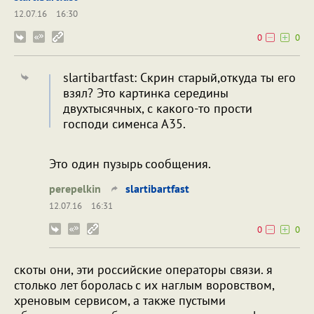
12.07.16
16:30
0
0
slartibartfast: Скрин старый,откуда ты его
взял? Это картинка середины
двухтысячных, с какого-то прости
господи сименса А35.
Это один пузырь сообщения.
perepelkin
slartibartfast
12.07.16
16:31
0
0
скоты они, эти российские операторы связи. я
столько лет боролась с их наглым воровством,
хреновым сервисом, а также пустыми