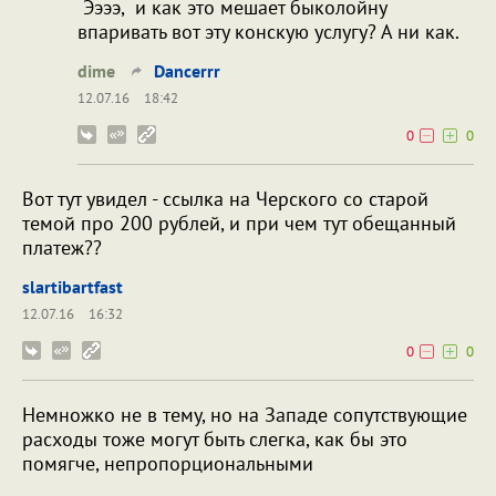
Ээээ, и как это мешает быколойну
впаривать вот эту конскую услугу? А ни как.
dime
Dancerrr
12.07.16
18:42
0
0
Вот тут увидел - ссылка на Черского со старой
темой про 200 рублей, и при чем тут обещанный
платеж??
slartibartfast
12.07.16
16:32
0
0
Немножко не в тему, но на Западе сопутствующие
расходы тоже могут быть слегка, как бы это
помягче, непропорциональными