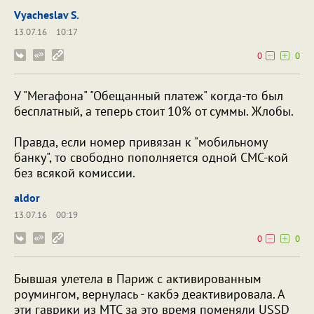
Vyacheslav S.
13.07.16
10:17
0
0
У "Мегафона" "Обещанный платеж" когда-то был
бесплатный, а теперь стоит 10% от суммы. Жлобы.
Правда, если номер привязан к "мобильному
банку", то свободно пополняется одной СМС-кой
без всякой комиссии.
aldor
13.07.16
00:19
0
0
Бывшая улетела в Париж с активированным
роумингом, вернулась - какбэ деактивировала. А
эти гаврики из МТС за это время поменяли USSD