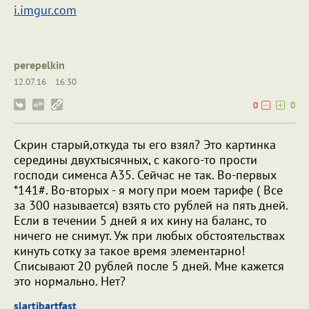
i.imgur.com
perepelkin
12.07.16
16:30
0
0
Скрин старый,откуда ты его взял? Это картинка
середины двухтысячных, с какого-то прости
господи сименса А35. Сейчас не так. Во-первых
*141#. Во-вторых - я могу при моем тарифе ( Все
за 300 называется) взять сто рублей на пять дней.
Если в течении 5 дней я их кину на баланс, то
ничего не снимут. Уж при любых обстоятельствах
кинуть сотку за такое время элементарно!
Списывают 20 рублей после 5 дней. Мне кажется
это нормально. Нет?
slartibartfast