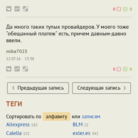
0
0
Да много таких тупых провайдеров. У моего тоже
"обещанный платеж" есть, причем давным-давно
ввели.
mike7025
12.07.16
13:38
0
0
Предыдущая запись
Следующая запись
ТЕГИ
Сортировать по
алфавиту
или
записям
Aliexpress
BLM
182
22
Calella
exler.es
152
342