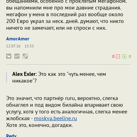
обещаниями, особенно с проклятым мегафоном.
вы напомнили мне про мои давние страдания.
мегафон у меня в последний раз вообще около
200 Евро украл за неск. дней. думают, что никто
ничего не замечает, или не спроси с них.
AmorAmor
12.07.16
15:55
0
0
Alex Exler
: Это как это "чуть менее, чем
никакое"?
Это значит, что партнёр ruru, вероятно, слегка
обнаглел и под видом билайна впаривает свою
услугу, хотя у того есть аналогичная, слегка менее
жлобская -
moskva.beeline.ru
Хотя это, конечно, догадки.
Redy_