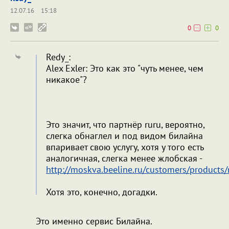
12.07.16
15:18
0
0
Redy_:
Alex Exler: Это как это "чуть менее, чем
никакое"?
Это значит, что партнёр ruru, вероятно,
слегка обнаглел и под видом билайна
впаривает свою услугу, хотя у того есть
аналогичная, слегка менее жлобская -
http://moskva.beeline.ru/customers/products/m
Хотя это, конечно, догадки.
Это именно сервис Билайна.