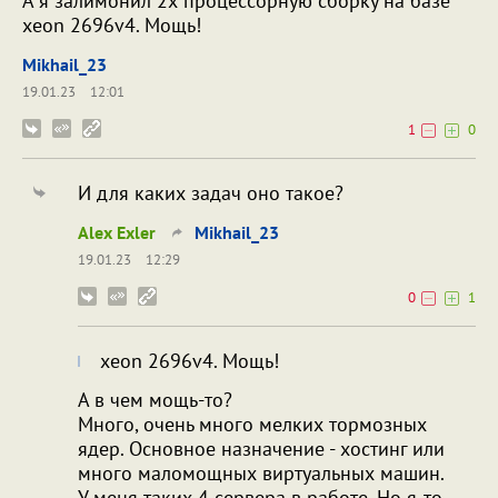
А я залимонил 2х процессорную сборку на базе
xeon 2696v4. Мощь!
Mikhail_23
19.01.23
12:01
1
0
И для каких задач оно такое?
Alex Exler
Mikhail_23
19.01.23
12:29
0
1
xeon 2696v4. Мощь!
А в чем мощь-то?
Много, очень много мелких тормозных
ядер. Основное назначение - хостинг или
много маломощных виртуальных машин.
У меня таких 4 сервера в работе. Но я-то