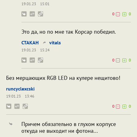
19.01.23
15:01
0
0
Это да, но по мне так Корсар победил.
CTAKAH
vitals
19.01.23
15:24
0
0
Без мерцающих RGB LED на кулере нещитово!
runcyclexcski
19.01.23
13:46
0
0
Причем обязательно в глухом корпусе
откуда не выходит ни фотона...