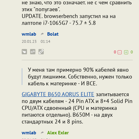
не знаю, что это означает. не с чем сравнить
этих "попугаев".
UPDATE. browserbench запустил на на
лаптопе i7-1065G7 - 75.7 ± 5.8
wmlab
Bolat
20.01.23
01:14
0
0
У меня там примерно 90% кабелей явно
будут лишними. Собственно, нужен только
кабель к материнке - И ВСЕ.
GIGABYTE B650 AORUS ELITE
запитывается
по двум кабелям - 24 Pin ATX и 8+4 Solid Pin
CPU/ATX сдвоенный (CPU и материнка
питаются отдельно). B650M - на двух
стандартных 24 и 8 pins.
wmlab
Alex Exler