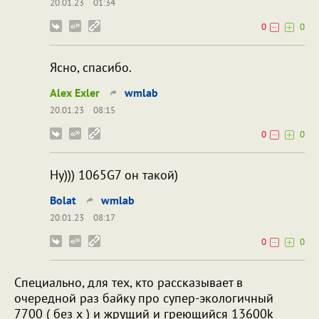
20.01.23
01:34
0
0
Ясно, спасибо.
Alex Exler
wmlab
20.01.23
08:15
0
0
Ну))) 1065G7 он такой)
Bolat
wmlab
20.01.23
08:17
0
0
Специально, для тех, кто рассказывает в
очередной раз байку про супер-экологичный
7700 ( без х ) и жрущий и греющийся 13600k