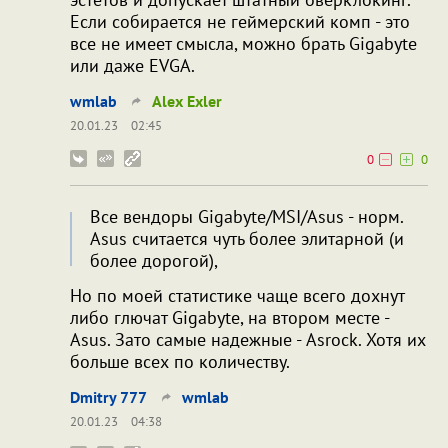
Если собирается не геймерский комп - это
все не имеет смысла, можно брать Gigabyte
или даже EVGA.
wmlab
Alex Exler
20.01.23
02:45
0
0
Все вендоры Gigabyte/MSI/Asus - норм.
Asus считается чуть более элитарной (и
более дорогой),
Но по моей статистике чаще всего дохнут
либо глючат Gigabyte, на втором месте -
Asus. Зато самые надежные - Asrock. Хотя их
больше всех по количеству.
Dmitry 777
wmlab
20.01.23
04:38