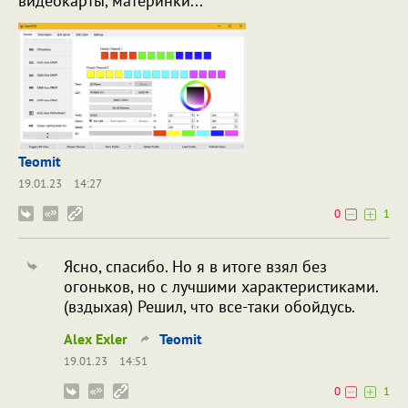
видеокарты, материнки...
Teomit
19.01.23
14:27
0
1
Ясно, спасибо. Но я в итоге взял без
огоньков, но с лучшими характеристиками.
(вздыхая) Решил, что все-таки обойдусь.
Alex Exler
Teomit
19.01.23
14:51
0
1