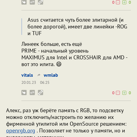
0
0
Asus считается чуть более элитарной (и
более дорогой), имеет две линейки -ROG
и TUF
Линеек больше, есть ещё
PRIME - начальный уровень
MAXIMUS для Intel и CROSSHAIR для AMD -
вот это илита. 😄
vitals
wmlab
20.01.23
06:25
0
0
Алекс, раз уж берёте память с RGB, то подсветку
можно отключить/настроить по желанию их
фирменной утилитой или OpenSource решением:
openrgb.org
. Позволяет не только у памяти, но и