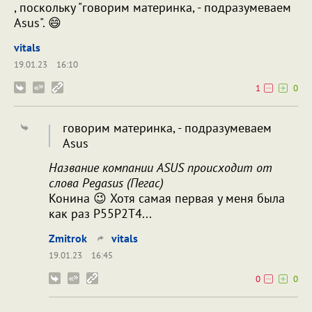
, поскольку "говорим материнка, - подразумеваем
Asus". 😄
vitals
19.01.23
16:10
1
0
говорим материнка, - подразумеваем
Asus
Название компании ASUS происходит от
слова Pegasus (Пегас)
Конина 😉 Хотя самая первая у меня была
как раз P55P2T4...
Zmitrok
vitals
19.01.23
16:45
0
0