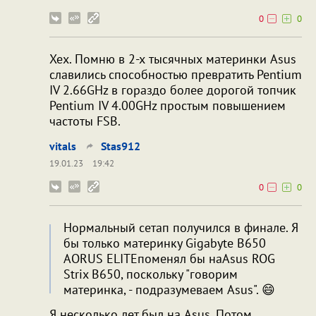
0
0
Хех. Помню в 2-х тысячных материнки Asus
славились способностью превратить Pentium
IV 2.66GHz в гораздо более дорогой топчик
Pentium IV 4.00GHz простым повышением
частоты FSB.
vitals
Stas912
19.01.23
19:42
0
0
Нормальный сетап получился в финале. Я
бы только материнку Gigabyte B650
AORUS ELITEпоменял бы наAsus ROG
Strix B650, поскольку "говорим
материнка, - подразумеваем Asus". 😄
Я несколько лет был на Asus. Потом