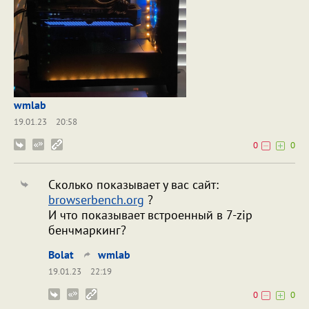
wmlab
19.01.23
20:58
0
0
Сколько показывает у вас сайт:
browserbench.org
?
И что показывает встроенный в 7-zip
бенчмаркинг?
Bolat
wmlab
19.01.23
22:19
0
0