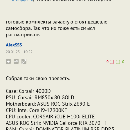
готовые комплекты зачастую стоят дешевле
самосбора. Так что их тоже есть смысл
рассматривать
AlexSSS
20.01.23
10:52
0
0
Собрал таки свою прелесть.
Case: Corsair 4000D
PSU: Corsair RM850x 80 GOLD
Motherboard: ASUS ROG Strix Z690-E
CPU: Intel Core i9-12900KF
CPU cooler: CORSAIR iCUE H100i ELITE
ASUS ROG Strix NVIDIA GeForce RTX 3070 Ti
RAM: Corsair DOMINATOR PLATINUM RGB DDR5