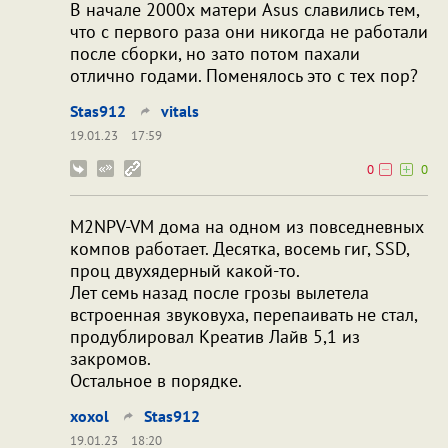
В начале 2000х матери Asus славились тем,
что с первого раза они никогда не работали
после сборки, но зато потом пахали
отлично годами. Поменялось это с тех пор?
Stas912
vitals
19.01.23
17:59
0
0
M2NPV-VM дома на одном из повседневных
компов работает. Десятка, восемь гиг, SSD,
проц двухядерный какой-то.
Лет семь назад после грозы вылетела
встроенная звуковуха, перепаивать не стал,
продублировал Креатив Лайв 5,1 из
закромов.
Остальное в порядке.
xoxol
Stas912
19.01.23
18:20