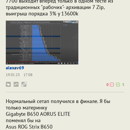
7700 выходит вперед только в одном тесте из
традиционных "рабочих"- архивации 7 Zip,
выигрыш порядка 3% у 13600k
alexav69
19.01.23
17:08
0
3
Нормальный сетап получился в финале. Я бы
только материнку
Gigabyte B650 AORUS ELITE
поменял бы на
Asus ROG Strix B650