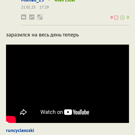
21.01.23
17:29
0
0
заразился на весь день теперь
runcyclexcski