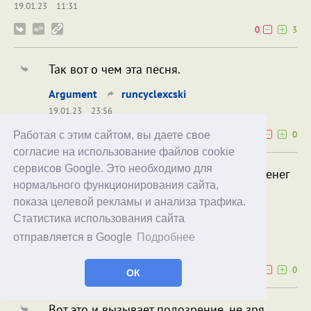
19.01.23
11:31
0
3
Так вот о чем эта песня.
Argument
runcyclexcski
19.01.23
23:56
0
0
Работая с этим сайтом, вы даете свое
согласие на использование файлов cookie
сервисов Google. Это необходимо для
Computeruniverse за Ryzen 7 7700X меньше денег
нормального функционирования сайта,
просит чем за 7700. Странно.
показа целевой рекламы и анализа трафика.
www.computeruniverse.net
Статистика использования сайта
CTAKAH
отправляется в Google
Подробнее
19.01.23
11:31
0
0
ОК
Вот это и вызывает подозрение, не зря