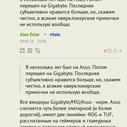
перешел на Gigabyte. Последняя
субъективно нравится больше, но, скажем
честно, я всякие оверклокерские примочки
не использую вообще.
Alex Exler
vitals
19.01.23
23:20
0
0
Я несколько лет был на Asus. Потом
перешел на Gigabyte. Последняя
субъективно нравится больше, но, скажем
честно, я всякие оверклокерские
примочки не использую вообще.
Все вендоры Gigabyte/MSI/Asus - норм. Asus
считается чуть более элитарной (и более
дорогой), имеет две линейки -ROG и TUF,
рассчитанные на геймеров и гламурных
эстетов и допускает штатный оверклокинг.