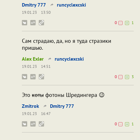
Dmitry 777
runcyclexcski
19.01.23
13:50
0
1
Сам страдаю, да, но я туда стразики
пришью.
Alex Exler
runcyclexcski
19.01.23
14:51
0
3
Это
коты
фотоны Шредингера 😉
Zmitrok
Dmitry 777
19.01.23
16:47
0
1