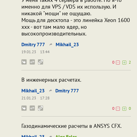
именно для VPS / VDS их использую. И
никакой "мощи" не ощущаю.
Мощь для десктопа - это линейка Xeon 1600
xxx - вот там мало ядер, но
высокопроизводительных.
Dmitry 777
Mikhail_23
19.01.23
13:44
0
2
В инженерных расчетах.
Mikhail_23
Dmitry 777
21.01.23
17:28
0
0
Газодинамические расчеты в ANSYS CFX.
Mikhail_23
Alex Exler