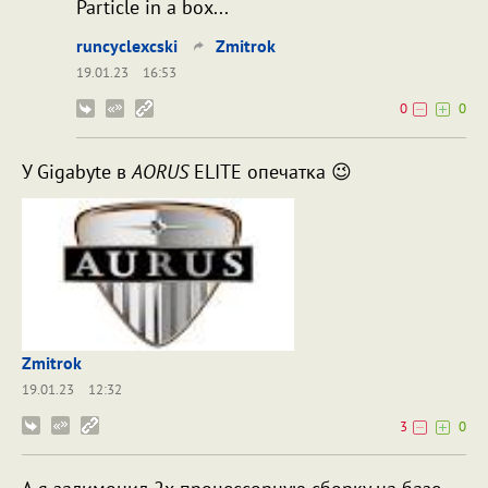
Particle in a box...
runcyclexcski
Zmitrok
19.01.23
16:53
0
0
У Gigabyte в
AORUS
ELITE опечатка 😉
Zmitrok
19.01.23
12:32
3
0