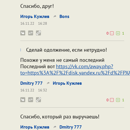
Спасибо, друг!
Игорь Кужлев
Bons
16.11.22
16:28
0
1
Сделай одолжение, если нетрудно!
Похоже у меня не самый последний
Последний вот
https://vk.com/away.php?
to=https%3A%2F%2Fdisk.yandex.ru%2Fd%2FP
Dmitry 777
Игорь Кужлев
16.11.22
16:32
0
1
Спасибо, который раз выручаешь!
Игорь Кужлев
Dmitry 777