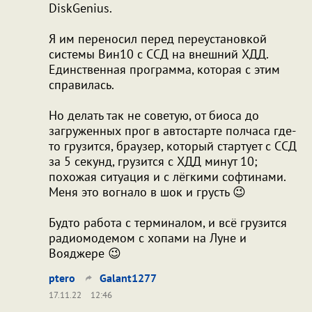
DiskGenius.
Я им переносил перед переустановкой
системы Вин10 с ССД на внешний ХДД.
Единственная программа, которая с этим
справилась.
Но делать так не советую, от биоса до
загруженных прог в автостарте полчаса где-
то грузится, браузер, который стартует с ССД
за 5 секунд, грузится с ХДД минут 10;
похожая ситуация и с лёгкими софтинами.
Меня это вогнало в шок и грусть 😉
Будто работа с терминалом, и всё грузится
радиомодемом с хопами на Луне и
Вояджере 😉
ptero
Galant1277
17.11.22
12:46