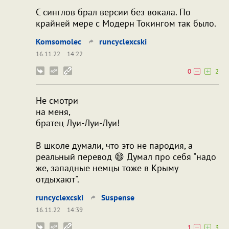
С синглов брал версии без вокала. По
крайней мере с Модерн Токингом так было.
Komsomolec
runcyclexcski
16.11.22
14:22
0
2
Не смотри
на меня,
братец Луи-Луи-Луи!
В школе думали, что это не пародия, а
реальный перевод 😄 Думал про себя "надо
же, западные немцы тоже в Крыму
отдыхают".
runcyclexcski
Suspense
16.11.22
14:39
1
3