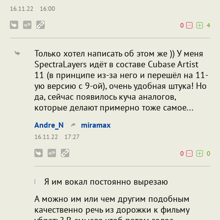
16.11.22
16:00
0
4
Только хотел написать об этом же )) У меня
SpectraLayers идёт в составе Cubase Artist
11 (в принципе из-за него и перешёл на 11-
ую версию с 9-ой), очень удобная штука! Но
да, сейчас появилось куча аналогов,
которые делают примерно тоже самое...
Andre_N
miramax
16.11.22
17:27
0
0
Я им вокал постоянно вырезаю
А можно им или чем другим подобным
качественно речь из дорожки к фильму