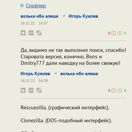
Cпойлер
волька ибн алеша
Игорь Кужлев
16.11.22
16:37
0
0
Да, видимо не так выполнил поиск, спасибо!
Старовата версия, конечно, Bons и
Dmitry777 дали наводку на более свежую!
Игорь Кужлев
волька ибн алеша
16.11.22
16:39
0
0
Rescuezilla. (графический интерфейс).
Clonezilla. (DOS-подобный интерфейс).