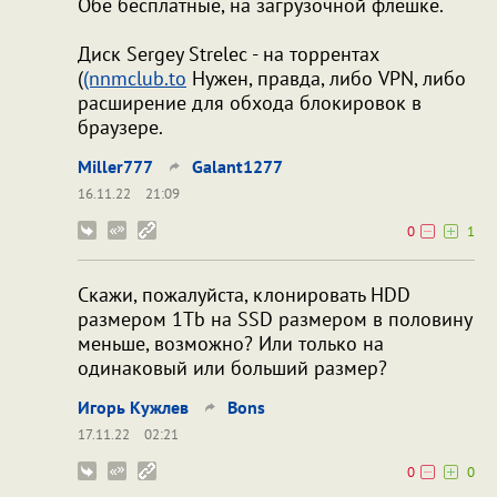
Обе бесплатные, на загрузочной флешке.
Диск Sergey Strelec - на торрентах
(
(nnmclub.to
Нужен, правда, либо VPN, либо
расширение для обхода блокировок в
браузере.
Miller777
Galant1277
16.11.22
21:09
0
1
Скажи, пожалуйста, клонировать HDD
размером 1Tb на SSD размером в половину
меньше, возможно? Или только на
одинаковый или больший размер?
Игорь Кужлев
Bons
17.11.22
02:21
0
0