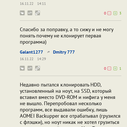
16.11.22
14:11
0
3
Спасибо за поправку, а то сижу и не могу
понять почему не клонирует первая
программа)
Galant1277
Dmitry 777
16.11.22
14:29
0
1
Недавно пытался клонировать HDD,
установленный на ноут, на SSD, который
вставил вместо DVD-ROM и нифига у меня
не вышло. Перепробовал несколько
программ, все выдавали ошибку, лишь
AOMEI Backupper все отрабатывал (грузился
с флэшки), но ноут никак не хотел грузиться