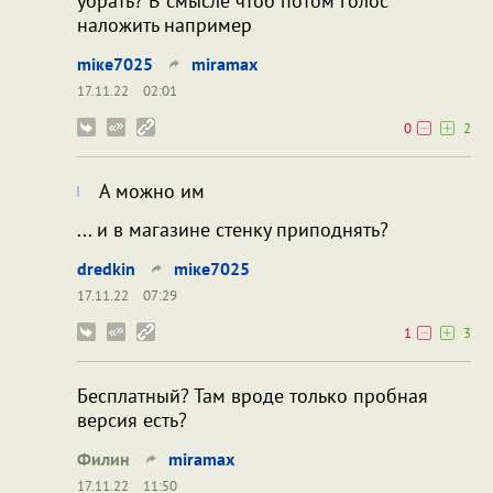
убрать? В смысле чтоб потом голос
наложить например
miкe7025
miramax
17.11.22
02:01
0
2
А можно им
... и в магазине стенку приподнять?
dredkin
miкe7025
17.11.22
07:29
1
3
Бесплатный? Там вроде только пробная
версия есть?
Филин
miramax
17.11.22
11:50