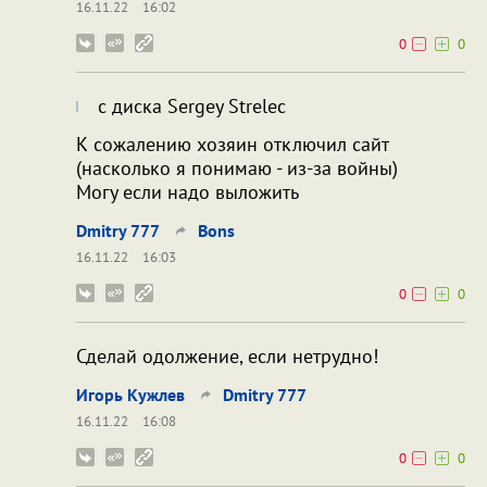
16.11.22
16:02
0
0
с диска Sergey Strelec
К сожалению хозяин отключил сайт
(насколько я понимаю - из-за войны)
Могу если надо выложить
Dmitry 777
Bons
16.11.22
16:03
0
0
Сделай одолжение, если нетрудно!
Игорь Кужлев
Dmitry 777
16.11.22
16:08
0
0