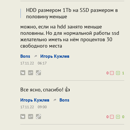
HDD размером 1Tb на SSD размером в
половину меньше
можно, если на hdd занято меньше
половины. Но для нормальной работы ssd
желательно иметь на нём процентов 30
свободного места
Bons
Игорь Кужлев
17.11.22
06:17
0
1
Все ясно, спасибо! 👍
Игорь Кужлев
Bons
17.11.22
09:00
0
0