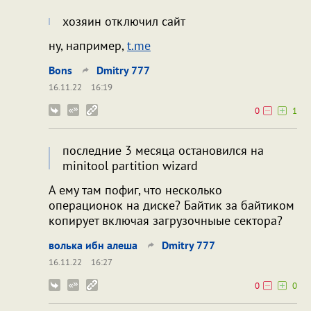
хозяин отключил сайт
ну, например,
t.me
Bons
Dmitry 777
16.11.22
16:19
0
1
последние 3 месяца остановился на
minitool partition wizard
А ему там пофиг, что несколько
операционок на диске? Байтик за байтиком
копирует включая загрузочныые сектора?
волька ибн алеша
Dmitry 777
16.11.22
16:27
0
0