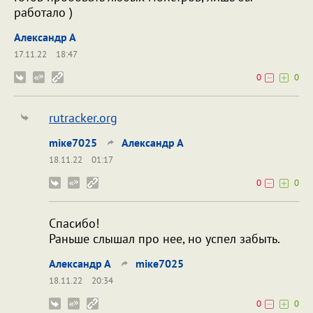
работало )
Александр А
17.11.22
18:47
0
0
rutracker.org
miкe7025
Александр А
18.11.22
01:17
0
0
Спасибо!
Раньше слышал про нее, но успел забыть.
Александр А
miкe7025
18.11.22
20:34
0
0