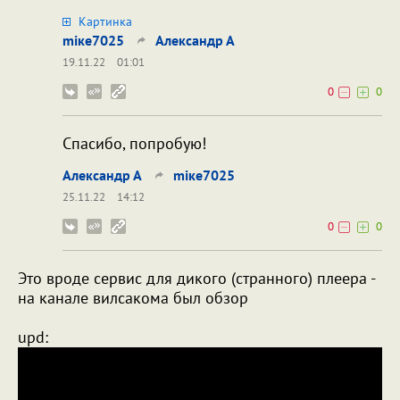
Картинка
miкe7025
Александр А
19.11.22
01:01
0
0
Спасибо, попробую!
Александр А
miкe7025
25.11.22
14:12
0
0
Это вроде сервис для дикого (странного) плеера -
на канале вилсакома был обзор
upd: