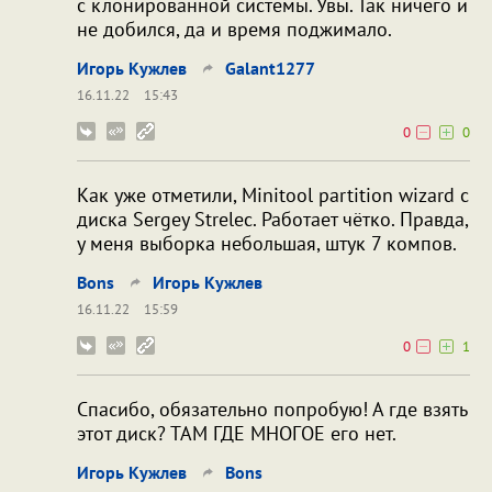
с клонированной системы. Увы. Так ничего и
не добился, да и время поджимало.
Игорь Кужлев
Galant1277
16.11.22
15:43
0
0
Как уже отметили, Minitool partition wizard с
диска Sergey Strelec. Работает чётко. Правда,
у меня выборка небольшая, штук 7 компов.
Bons
Игорь Кужлев
16.11.22
15:59
0
1
Спасибо, обязательно попробую! А где взять
этот диск? ТАМ ГДЕ МНОГОЕ его нет.
Игорь Кужлев
Bons