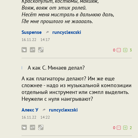
Краскопульт, костюмы, макияж,
Вояж, вояж от этих ролей.
Несёт меня мистраль в дальнюю даль,
Где мне прошлого не жааааль.
Suspense
runcyclexcski
16.11.22
14:17
0
3
А как С. Минаев делал?
А как плагиаторы делают? Им же еще
сложнее - надо из музыкальной композиции
отдельный инструмент или сэмпл выделить.
Неужели с нуля наигрывают?
Алекс У
runcyclexcski
16.11.22
14:22
0
2