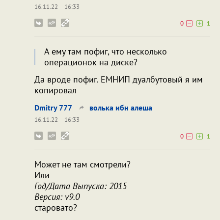
16.11.22
16:33
0
1
А ему там пофиг, что несколько
операционок на диске?
Да вроде пофиг. ЕМНИП дуалбутовый я им
копировал
Dmitry 777
волька ибн алеша
16.11.22
16:33
0
1
Может не там смотрели?
Или
Год/Дата Выпуска: 2015
Версия: v9.0
старовато?