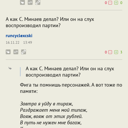
0
0
А как С. Минаев делал? Или он на слух
воспроизводил партии?
runcyclexcski
16.11.22
13:49
0
3
А как С. Минаев делал? Или он на слух
воспроизводил партии?
Фига ты помнишь персонажей. А вот тоже по
памяти:
Завтра я уйду в тираж,
Раздражает меня мой типаж,
Вояж, вояж от этих рублей.
В путь не нужен мне багаж,