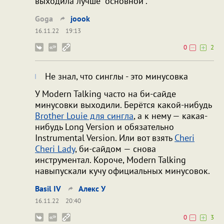
выходила лучше "основной".
Goga
joook
16.11.22
19:13
0
2
Не знал, что синглы - это минусовка
У Modern Talking часто на би-сайде
минусовки выходили. Берётся какой-нибудь
Brother Louie для сингла
, а к нему — какая-
нибудь Long Version и обязательно
Instrumental Version. Или вот взять
Cheri
Cheri Lady
, би-сайдом — снова
инструментал. Короче, Modern Talking
навыпускали кучу официальных минусовок.
Bаsil IV
Алекс У
16.11.22
20:40
0
3