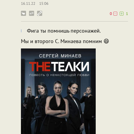
16.11.22
15:06
0
1
Фига ты помнишь персонажей.
Мы и второго С. Минаева помним 😄