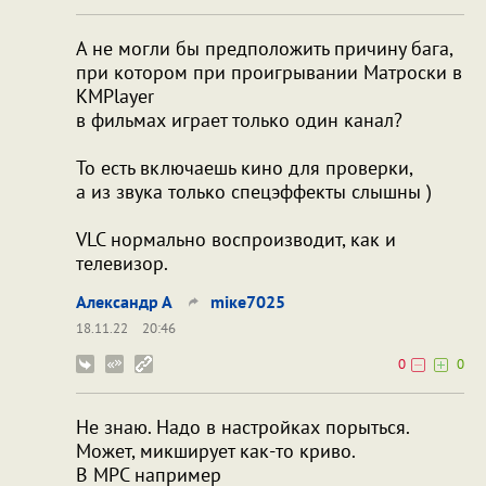
А не могли бы предположить причину бага,
при котором при проигрывании Матроски в
KMPlayer
в фильмах играет только один канал?
То есть включаешь кино для проверки,
а из звука только спецэффекты слышны )
VLC нормально воспроизводит, как и
телевизор.
Александр А
miкe7025
18.11.22
20:46
0
0
Не знаю. Надо в настройках порыться.
Может, микширует как-то криво.
В МРС например