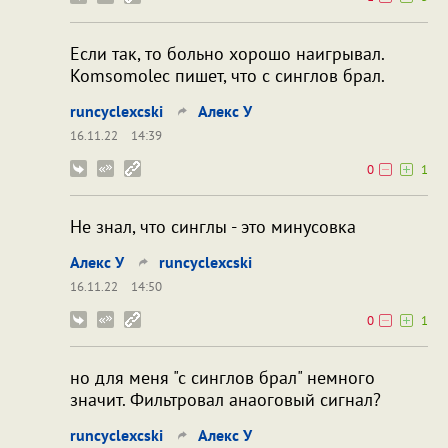
Если так, то больно хорошо наигрывал.
Komsomolec пишет, что с синглов брал.
runcyclexcski
Алекс У
16.11.22
14:39
0
1
Не знал, что синглы - это минусовка
Алекс У
runcyclexcski
16.11.22
14:50
0
1
но для меня "с синглов брал" немного
значит. Фильтровал анаоговый сигнал?
runcyclexcski
Алекс У