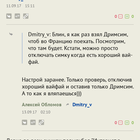
11.09.17
15:11
0
0
Dmitry_v: Блин, я как раз взял Дримсим,
чтоб во Францию поехать. Посмотрим,
что там будет. Кстати, можно просто
отключать симку когда есть хороший вай-
фай.
Настрой заранее. Только проверь, отключив
хороший вайфай и оставив только Дримсим.
А то как я вляпаешься)))
Алексей Обломов
Dmitry_v
13.09.17
02:10
0
0