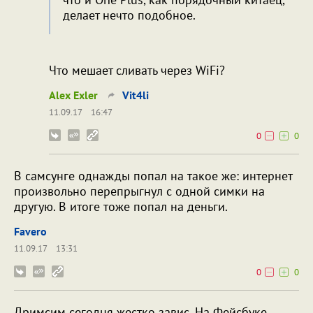
делает нечто подобное.
Что мешает сливать через WiFi?
Alex Exler
Vit4li
11.09.17
16:47
0
0
В самсунге однажды попал на такое же: интернет
произвольно перепрыгнул с одной симки на
другую. В итоге тоже попал на деньги.
Favero
11.09.17
13:31
0
0
Дримсим сегодня жестко завис. На Фейсбуке