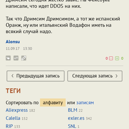
написали, что идет DDOS на них.
Так что Дримсим Дримсимом, а тот же испанский
Оранж, ну или итальянский Водафон иметь на
всякий случай надо.
Alonsu
11.09.17
13:30
0
0
Предыдущая запись
Следующая запись
ТЕГИ
Сортировать по
алфавиту
или
записям
Aliexpress
BLM
182
22
Calella
exler.es
152
342
RIP
SNL
133
1