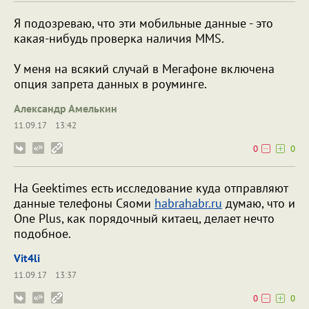
Я подозреваю, что эти мобильные данные - это
какая-нибудь проверка наличия MMS.
У меня на всякий случай в Мегафоне включена
опция запрета данных в роуминге.
Александр Амелькин
11.09.17
13:42
0
0
На Geektimes есть исследование куда отправляют
данные телефоны Сяоми
habrahabr.ru
думаю, что и
One Plus, как порядочный китаец, делает нечто
подобное.
Vit4li
11.09.17
13:37
0
0