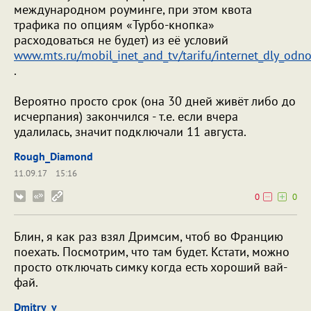
международном роуминге, при этом квота
трафика по опциям «Турбо-кнопка»
расходоваться не будет) из её условий
www.mts.ru/mobil_inet_and_tv/tarifu/internet_dly_odno
.
Вероятно просто срок (она 30 дней живёт либо до
исчерпания) закончился - т.е. если вчера
удалилась, значит подключали 11 августа.
Rough_Diamond
11.09.17
15:16
0
0
Блин, я как раз взял Дримсим, чтоб во Францию
поехать. Посмотрим, что там будет. Кстати, можно
просто отключать симку когда есть хороший вай-
фай.
Dmitry_v