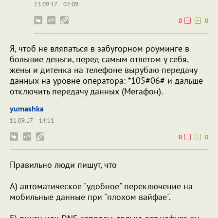
13.09.17
02:09
0
0
Я, чтоб не вляпаться в забугорном роуминге в
большие деньги, перед самым отлетом у себя,
жены и дитенка на телефоне вырубаю передачу
данных на уровне оператора: *105#06# и дальше
отключить передачу данных (Мегафон).
yumashka
11.09.17
14:11
0
0
Правильно люди пишут, что
А) автоматическое "удобное" переключение на
мобильные данные при "плохом вайфае".