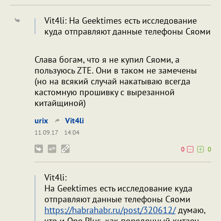
Vit4li: На Geektimes есть исследование
куда отправляют данные телефоны Сяоми
Слава богам, что я не купил Сяоми, а
пользуюсь ZTE. Они в таком не замечены
(но на всякий случай накатываю всегда
кастомную прошивку с вырезанной
китайщиной)
urix
Vit4li
11.09.17
14:04
0
0
Vit4li:
На Geektimes есть исследование куда
отправляют данные телефоны Сяоми
https://habrahabr.ru/post/320612/
думаю,
что и One Plus, как порядочный китаец,