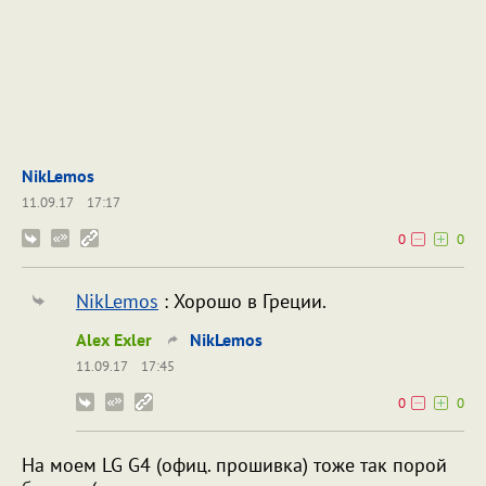
NikLemos
11.09.17
17:17
0
0
NikLemos
: Хорошо в Греции.
Alex Exler
NikLemos
11.09.17
17:45
0
0
На моем LG G4 (офиц. прошивка) тоже так порой