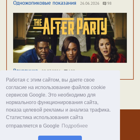
Одножопиковые показания
26.06.2026
98
Вечеринка
20.07.2026
100
Работая с этим сайтом, вы даете свое
согласие на использование файлов cookie
сервисов Google. Это необходимо для
нормального функционирования сайта,
Хостинг
показа целевой рекламы и анализа трафика.
Статистика использования сайта
© 1998–2026 Alex Exler
отправляется в Google
Подробнее
Facebook
RSS статей