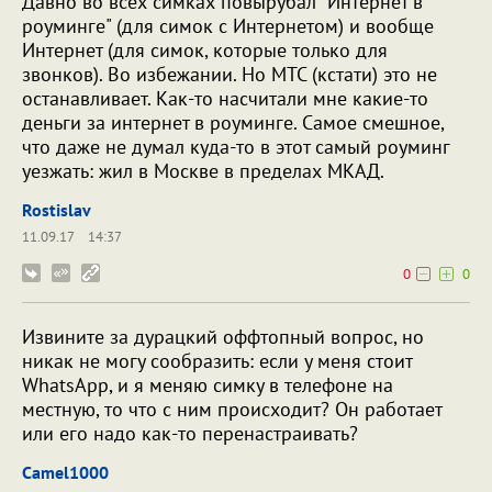
Давно во всех симках повырубал "Интернет в
роуминге" (для симок с Интернетом) и вообще
Интернет (для симок, которые только для
звонков). Во избежании. Но МТС (кстати) это не
останавливает. Как-то насчитали мне какие-то
деньги за интернет в роуминге. Самое смешное,
что даже не думал куда-то в этот самый роуминг
уезжать: жил в Москве в пределах МКАД.
Rostislav
11.09.17
14:37
0
0
Извините за дурацкий оффтопный вопрос, но
никак не могу сообразить: если у меня стоит
WhatsApp, и я меняю симку в телефоне на
местную, то что с ним происходит? Он работает
или его надо как-то перенастраивать?
Camel1000