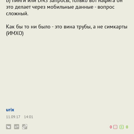
Б) пинги или DNS запросы, только вот нафига он
это делает через мобильные данные - вопрос
сложный.
Как бы то ни было - это вина трубы, а не симкарты
(ИМХО)
urix
11.09.17
14:01
0
0