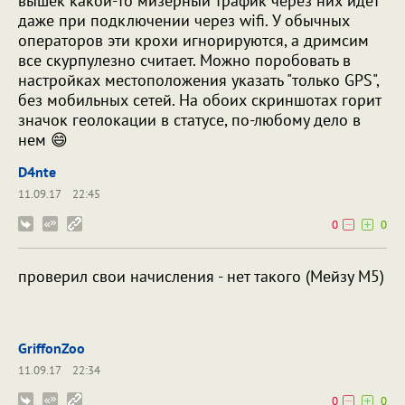
вышек какой-то мизерный трафик через них идет
даже при подключении через wifi. У обычных
операторов эти крохи игнорируются, а дримсим
все скурпулезно считает. Можно поробовать в
настройках местоположения указать "только GPS",
без мобильных сетей. На обоих скриншотах горит
значок геолокации в статусе, по-любому дело в
нем 😄
D4nte
11.09.17
22:45
0
0
проверил свои начисления - нет такого (Мейзу М5)
GriffonZoo
11.09.17
22:34
0
0