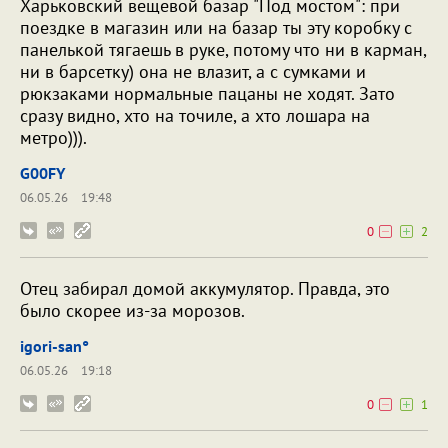
Харьковский вещевой базар "Под мостом": при
поездке в магазин или на базар ты эту коробку с
панелькой тягаешь в руке, потому что ни в карман,
ни в барсетку) она не влазит, а с сумками и
рюкзаками нормальные пацаны не ходят. Зато
сразу видно, хто на точиле, а хто лошара на
метро))).
G00FY
06.05.26
19:48
0
2
Отец забирал домой аккумулятор. Правда, это
было скорее из-за морозов.
igori-san°
06.05.26
19:18
0
1