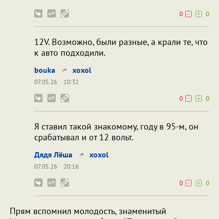
0
0
12V. Возможно, были разные, а крали те, что
к авто подходили.
bouka
xoxol
07.05.26
10:32
0
0
Я ставил такой знакомому, году в 95-м, он
срабатывал и от 12 вольт.
Дядя Лёша
xoxol
07.05.26
20:16
0
0
Прям вспомнил молодость, знаменитый