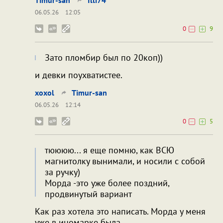
06.05.26
12:05
0
9
Зато пломбир был по 20коп))
и девки поухватистее.
xoxol
Timur-san
06.05.26
12:14
0
5
тюююю... я еще помню, как ВСЮ
магнитолку вынимали, и носили с собой
за ручку)
Морда -это уже более поздний,
продвинутый вариант
Как раз хотела это написать. Морда у меня
уже в иномарке была.