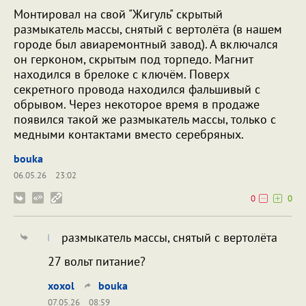
Монтировал на свой "Жигуль" скрытый
размыкатель массы, снятый с вертолёта (в нашем
городе был авиаремонтный завод). А включался
он герконом, скрытым под торпедо. Магнит
находился в брелоке с ключём. Поверх
секретного провода находился фальшивый с
обрывом. Через некоторое время в продаже
появился такой же размыкатель массы, только с
медными контактами вместо серебряных.
bouka
06.05.26
23:02
0
0
размыкатель массы, снятый с вертолёта
27 вольт питание?
xoxol
bouka
07.05.26
08:59