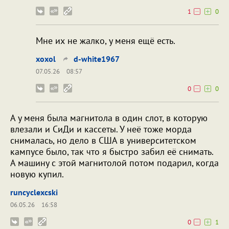
1
0
Мне их не жалко, у меня ещё есть.
xoxol
d-white1967
07.05.26
08:57
0
0
А у меня была магнитола в один слот, в которую
влезали и СиДи и кассеты. У неё тоже морда
снималась, но дело в США в университетском
кампусе было, так что я быстро забил её снимать.
А машину с этой магнитолой потом подарил, когда
новую купил.
runcyclexcski
06.05.26
16:58
0
1