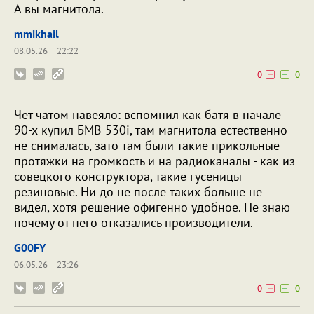
А вы магнитола.
mmikhail
08.05.26
22:22
0
0
Чёт чатом навеяло: вспомнил как батя в начале
90-х купил БМВ 530і, там магнитола естественно
не снималась, зато там были такие прикольные
протяжки на громкость и на радиоканалы - как из
совецкого конструктора, такие гусеницы
резиновые. Ни до не после таких больше не
видел, хотя решение офигенно удобное. Не знаю
почему от него отказались производители.
G00FY
06.05.26
23:26
0
0