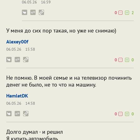
06.05.26
16:59
0
2
У меня до сих пор такая, но уже не снимаю)
Alexey00f
06.05.26
15:58
0
0
Не помню. В моей семье и на телевизор починить
денег не было, не то что на машину.
HamletDK
06.05.26
14:58
0
0
Долго думал - и решил
Я купить автомобиль,