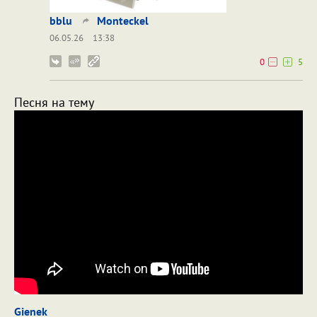
bblu
Monteckel
06.05.26
13:38
0
5
Песня на тему
Gienek