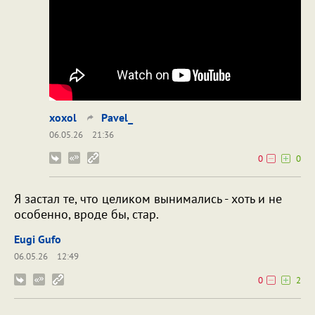
xoxol
Pavel_
06.05.26
21:36
0
0
Я застал те, что целиком вынимались - хоть и не
особенно, вроде бы, стар.
Eugi Gufo
06.05.26
12:49
0
2