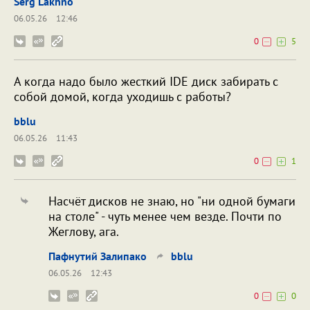
Serg Lakhno
06.05.26
12:46
0
5
А когда надо было жесткий IDE диск забирать с
собой домой, когда уходишь с работы?
bblu
06.05.26
11:43
0
1
Насчёт дисков не знаю, но "ни одной бумаги
на столе" - чуть менее чем везде. Почти по
Жеглову, ага.
Пафнутий Залипако
bblu
06.05.26
12:43
0
0