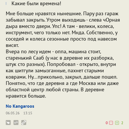
Какие были времена!
Мне больше нравятся нынешние. Пару раз гараж
забывал закрыть. Утром выходишь - слева чОрная
дыра вместо двери. Упс! А там - велики, колеса,
инструмент, чего только нет. Мнда. Собственно, у
соседей и колеса сезонные просто под навесом
висят.
Вчера по лесу идем - оппа, машина стоит,
старенький Сааб (у нас в деревне их разборка,
штук сто разных). Попробовал - открыто, внутри
как шитгули замызганные, пахнет старыми
коврами. Ну...прикольно, закрыл, дальше пошел.
Понятно, что где деревня а где Москва или даже
областной центр любой страны. В деревне
нравится больше.
No Kangaroos
06.05.26
13:15
0
2