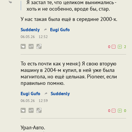
Я застал те, что целиком вынимались -
хоть и не особенно, вроде бы, стар.
У нас такая была ещё в середине 2000-х.
Suddenly
Eugi Gufo
06.05.26
12:52
0
2
То есть почти как у меня:) Я свою вторую
машину в 2004-м купил, в ней уже была
магнитола, но ещё цельная. Pioneer, если
правильно помню.
Eugi Gufo
Suddenly
06.05.26
12:59
0
0
Урал-Авто.