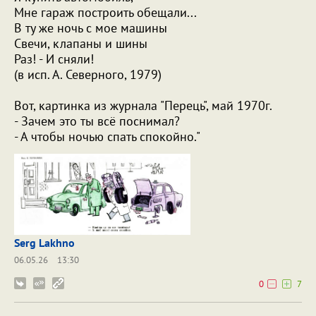
Мне гараж построить обещали...
В ту же ночь с мое машины
Свечи, клапаны и шины
Раз! - И сняли!
(в исп. А. Северного, 1979)
Вот, картинка из журнала "Перець", май 1970г.
- Зачем это ты всё поснимал?
- А чтобы ночью спать спокойно."
Serg Lakhno
06.05.26
13:30
0
7