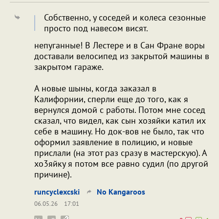
Собственно, у соседей и колеса сезонные
просто под навесом висят.
непуганные! В Лестере и в Сан Фране воры
доставали велосипед из закрытой машины в
закрытом гараже.
А новые шыны, когда заказал в
Калифорнии, сперли еще до того, как я
вернулся домой с работы. Потом мне сосед
сказал, что видел, как сын хозяйки катил их
себе в машину. Но док-вов не было, так что
оформил заявление в полицию, и новые
прислали (на этот раз сразу в мастерскую). А
хо3яйку я потом все равно судил (по другой
причине).
runcyclexcski
No Kangaroos
06.05.26
17:01