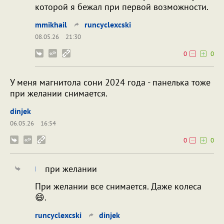
которой я бежал при первой возможности.
mmikhail
runcyclexcski
08.05.26
21:30
0
0
У меня магнитола сони 2024 года - панелька тоже
при желании снимается.
dinjek
06.05.26
16:54
0
0
при желании
При желании все снимается. Даже колеса
😄.
runcyclexcski
dinjek