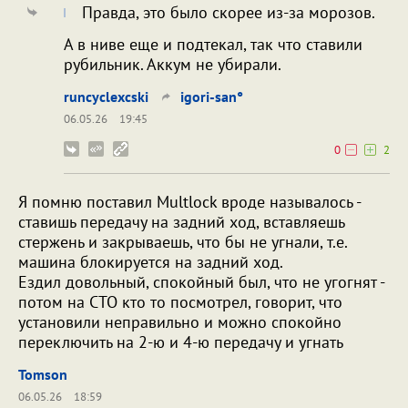
Правда, это было скорее из-за морозов.
А в ниве еще и подтекал, так что ставили
рубильник. Аккум не убирали.
runcyclexcski
igori-san°
06.05.26
19:45
0
2
Я помню поставил Multlock вроде называлось -
ставишь передачу на задний ход, вставляешь
стержень и закрываешь, что бы не угнали, т.е.
машина блокируется на задний ход.
Ездил довольный, спокойный был, что не угогнят -
потом на СТО кто то посмотрел, говорит, что
установили неправильно и можно спокойно
переключить на 2-ю и 4-ю передачу и угнать
Tomson
06.05.26
18:59