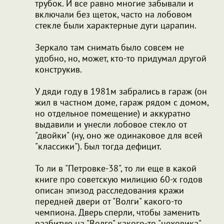
трубок. И все равно многие забывали и
включали без щеток, часто на лобовом
стекле были характерные дуги царапин.
Зеркало там снимать было совсем не
удобно, но, может, кто-то придумал другой
конструкив.
У дяди году в 1981м забрались в гараж (он
жил в частном доме, гараж рядом с домом,
но отдельное помещение) и аккуратно
выдавили и унесли лобовое стекло от
"двойки" (ну, оно же одинаковое для всей
"классики"). Был тогда дефицит.
То ли в "Петровке-38", то ли еще в какой
книге про советскую милицию 60-х годов
описан эпизод расследования кражи
передней двери от "Волги" какого-то
чемпиона. Дверь сперли, чтобы заменить
разбитую на "Волге" какого-то "цеховика".