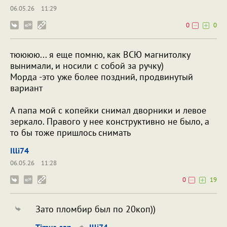
06.05.26
11:29
0
0
тюююю... я еще помню, как ВСЮ магнитолку
вынимали, и носили с собой за ручку)
Морда -это уже более поздний, продвинутый
вариант
А папа мой с копейки снимал дворники и левое
зеркало. Правого у нее конструктивно не было, а
то бы тоже пришлось снимать
Illi74
06.05.26
11:28
0
19
Зато пломбир был по 20коп))
Timur-san
Illi74