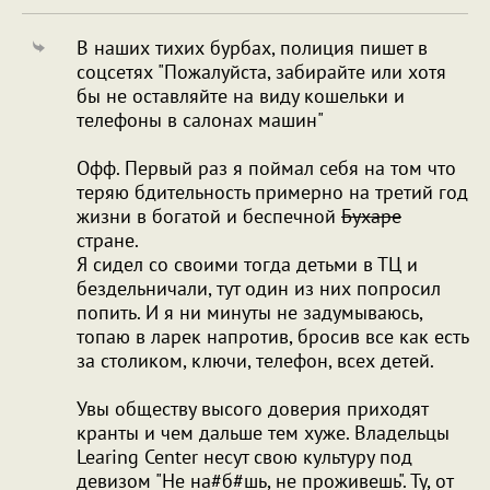
В наших тихих бурбах, полиция пишет в
соцсетях "Пожалуйста, забирайте или хотя
бы не оставляйте на виду кошельки и
телефоны в салонах машин"
Офф. Первый раз я поймал себя на том что
теряю бдительность примерно на третий год
жизни в богатой и беспечной
Бухаре
стране.
Я сидел со своими тогда детьми в ТЦ и
бездельничали, тут один из них попросил
попить. И я ни минуты не задумываюсь,
топаю в ларек напротив, бросив все как есть
за столиком, ключи, телефон, всех детей.
Увы обществу высого доверия приходят
кранты и чем дальше тем хуже. Владельцы
Learing Center несут свою культуру под
девизом "Не на#б#шь, не проживешь". Ту, от