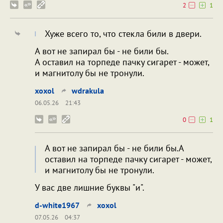
2
1
Хуже всего то, что стекла били в двери.
А вот не запирал бы - не били бы.
А оставил на торпеде пачку сигарет - может,
и магнитолу бы не тронули.
xoxol
wdrakula
06.05.26
21:43
0
1
А вот не запирал бы - не били бы.А
оставил на торпеде пачку сигарет - может,
и магнитолу бы не тронули.
У вас две лишние буквы "и".
d-white1967
xoxol
07.05.26
04:37