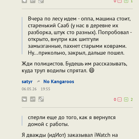
0
1
Вчера по лесу идем - оппа, машина стоит,
старенький Сааб (у нас в деревне их
разборка, штук сто разных). Попробовал -
открыто, внутри как шитгули
замызганные, пахнет старыми коврами.
Ну...прикольно, закрыл, дальше пошел.
Жди полицистов. Будешь им рассказывать,
куда труп водилы спрятал. 😄
satyr
No Kangaroos
06.05.26
19:55
0
2
сперли еще до того, как я вернулся
домой с работы.
Я дважды (идИот) заказывал iWatch на