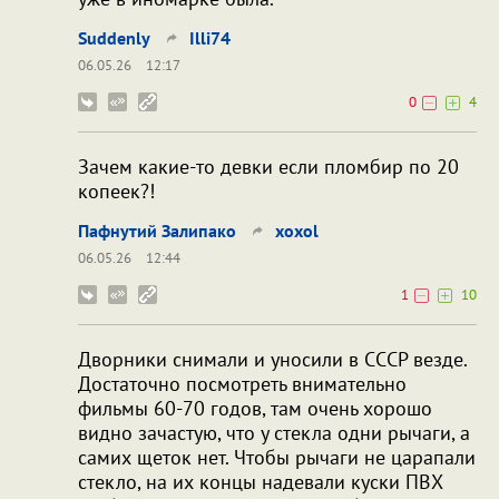
Suddenly
Illi74
06.05.26
12:17
0
4
Зачем какие-то девки если пломбир по 20
копеек?!
Пафнутий Залипако
xoxol
06.05.26
12:44
1
10
Дворники снимали и уносили в СССР везде.
Достаточно посмотреть внимательно
фильмы 60-70 годов, там очень хорошо
видно зачастую, что у стекла одни рычаги, а
самих щеток нет. Чтобы рычаги не царапали
стекло, на их концы надевали куски ПВХ