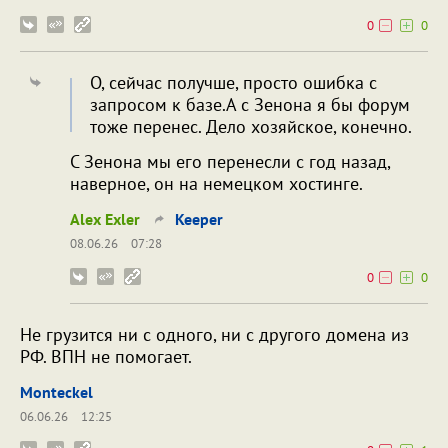
0
0
О, сейчас получше, просто ошибка с
запросом к базе.А с Зенона я бы форум
тоже перенес. Дело хозяйское, конечно.
С Зенона мы его перенесли с год назад,
наверное, он на немецком хостинге.
Alex Exler
Keeper
08.06.26
07:28
0
0
Не грузится ни с одного, ни с другого домена из
РФ. ВПН не помогает.
Monteckel
06.06.26
12:25