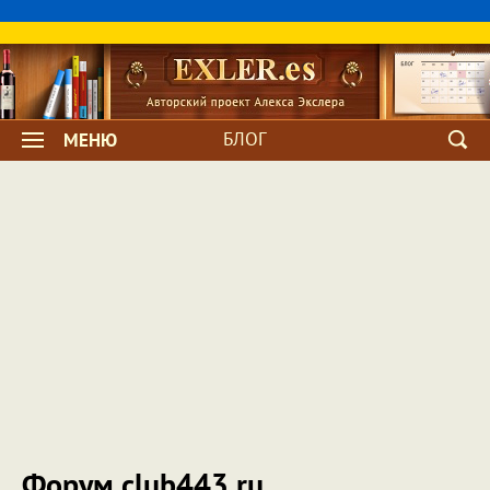
БЛОГ
МЕНЮ
Форум club443.ru