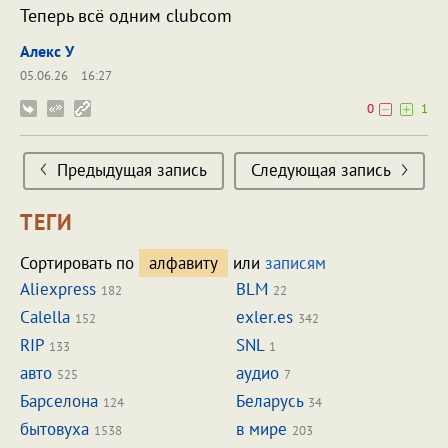
Теперь всё одним clubcom
Алекс У
05.06.26
16:27
0
1
Предыдущая запись
Следующая запись
ТЕГИ
Сортировать по
алфавиту
или
записям
Aliexpress
BLM
182
22
Calella
exler.es
152
342
RIP
SNL
133
1
авто
аудио
525
7
Барселона
Беларусь
124
34
бытовуха
в мире
1538
203