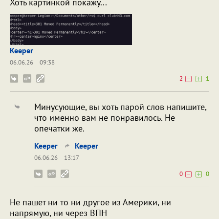
Хоть картинкой покажу...
Keeper
06.06.26
09:38
2
1
Минусующие, вы хоть парой слов напишите,
что именно вам не понравилось. Не
опечатки же.
Keeper
Keeper
06.06.26
13:17
0
0
Не пашет ни то ни другое из Америки, ни
напрямую, ни через ВПН