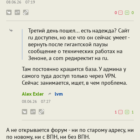
08.06.26
07:19
0
0
Третий день пошел... есть надежда? Сайт
ru доступен, но все что он сейчас умеет -
вернуть после гигантской паузы
сообщение о технических работах на
Зеноне, а com редиректит на ru.
Там постоянно крашится база. У админа у
самого туда доступ только через VPN.
Сейчас занимается, ищет, в чем проблема.
Alex Exler
lvm
08.06.26
07:27
1
1
А не открывается форум - ни по старому адресу, ни
по новому, ни с ВПН, ни без ВПН.