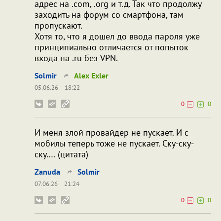
адрес на .com, .org и т.д. Так что продолжу
заходить на форум со смартфона, там
пропускают.
Хотя то, что я дошел до ввода пароля уже
принципиально отличается от попыток
входа на .ru без VPN.
Solmir
Alex Exler
05.06.26
18:22
0
0
И меня злой провайдер не пускает. И с
мобилы теперь тоже не пускает. Ску-ску-
ску…. (цитата)
Zanuda
Solmir
07.06.26
21:24
0
0