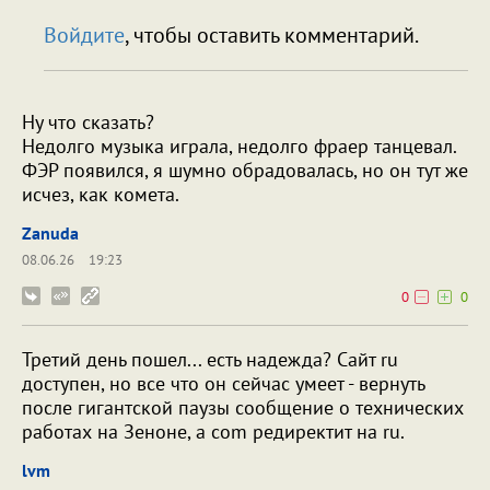
Войдите
, чтобы оставить комментарий.
Ну что сказать?
Недолго музыка играла, недолго фраер танцевал.
ФЭР появился, я шумно обрадовалась, но он тут же
исчез, как комета.
Zanuda
08.06.26
19:23
0
0
Третий день пошел... есть надежда? Сайт ru
доступен, но все что он сейчас умеет - вернуть
после гигантской паузы сообщение о технических
работах на Зеноне, а com редиректит на ru.
lvm