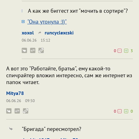
А как же биггест хит "мочить в сортире"?
"Она утонула :))"
xoxol
runcyclexcski
06.06.26
15:12
0
3
А вот это "Работайте, братья", ему какой-то
спичрайтер вложил интересно, сам же интернет из
папок читает.
Mitya78
06.06.26
09:50
0
0
"Бригада" пересмотрел?