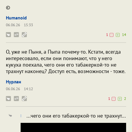
©
Humanoid
06.06.26
15:33
1
14
О, уже не Пыня, а Пыпа почему-то. Кстати, всегда
интересовало, если они понимают, что у него
кукуха поехала, чего они его табакеркой-то не
трахнут наконец? Доступ есть, возможности - тоже.
Нурлан
06.06.26
14:12
1
2
...чего они его табакеркой-то не трахнут...