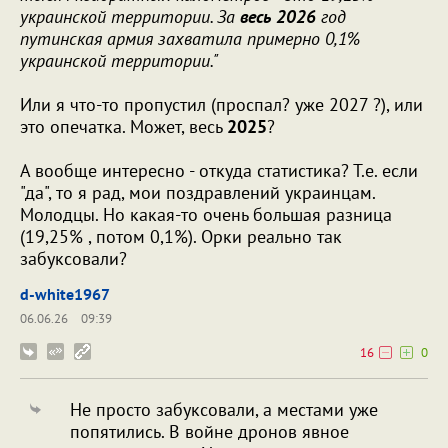
украинской территории. За
весь
2026
год
путинская армия захватила примерно 0,1%
украинской территории."
Или я что-то пропустил (проспал? уже 2027 ?), или
это опечатка. Может, весь
2025
?
А вообще интересно - откуда статистика? Т.е. если
"да", то я рад, мои поздравлений украинцам.
Молодцы. Но какая-то очень большая разница
(19,25% , потом 0,1%). Орки реально так
забуксовали?
d-white1967
06.06.26
09:39
16
0
Не просто забуксовали, а местами уже
попятились. В войне дронов явное