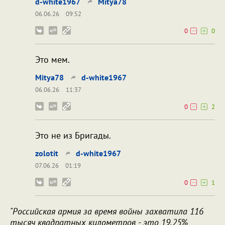
d-white1967
Mitya78
06.06.26
09:52
0
0
Это мем.
Mitya78
d-white1967
06.06.26
11:37
0
2
Это не из Бригады.
zolotit
d-white1967
07.06.26
01:19
0
1
"Российская армия за время войны захватила 116
тысяч квадратных километров - это 19,25%