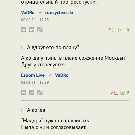
отрицательньій прогресс гусни.
VaDRo
runcyclexcski
06.06.26
12:25
0
10
А вдруг ето по плану?
А когда у пыпы в плане сожжение Москвы?
Друг интересуется...
Esoom Live
VaDRo
06.06.26
13:39
0
9
А когда
"Мадяра" нужно спрашивать.
Пыпа с ним согласовывает.