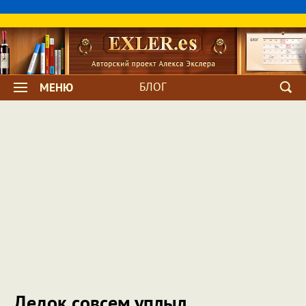
БЛОГ
МЕНЮ
Дедок совсем уплыл