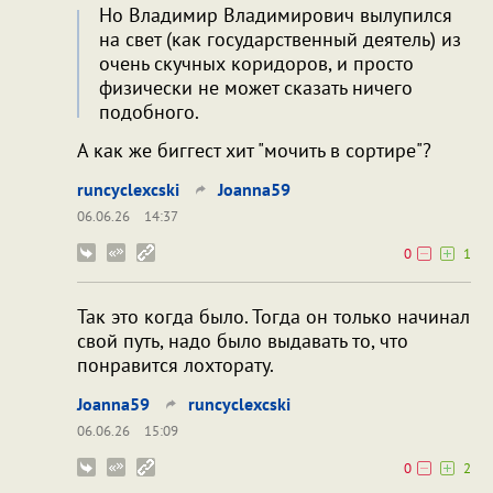
Но Владимир Владимирович вылупился
на свет (как государственный деятель) из
очень скучных коридоров, и просто
физически не может сказать ничего
подобного.
А как же биггест хит "мочить в сортире"?
runcyclexcski
Joanna59
06.06.26
14:37
0
1
Так это когда было. Тогда он только начинал
свой путь, надо было выдавать то, что
понравится лохторату.
Joanna59
runcyclexcski
06.06.26
15:09
0
2