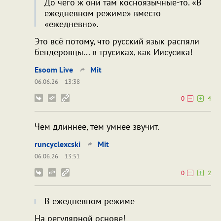
До чего ж они там косноязычные-то. «В
ежедневном режиме» вместо
«ежедневно».
Это всё потому, что русский язык распяли
бендеровцы... в трусиках, как Иисусика!
Esoom Live
Mit
06.06.26
13:38
0
4
Чем длиннее, тем умнее звучит.
runcyclexcski
Mit
06.06.26
13:51
0
2
В ежедневном режиме
На регулярной основе!