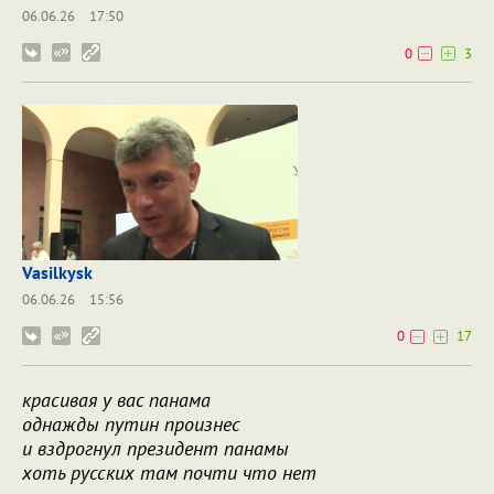
06.06.26
17:50
0
3
Vasilkysk
06.06.26
15:56
0
17
красивая у вас панама
однажды путин произнес
и вздрогнул президент панамы
хоть русских там почти что нет