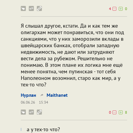
4
0
Я слышал другое, кстати. Да и как тем же
олигархам может понравиться, что они под
санкциями, что у них заморозили вклады в
швейцарских банках, отобрали западную
недвижимость, не дают или затрудняют
вести дела за рубежом. Решительно не
понимаю. В этом плане их логика мне ещё
менее понятна, чем путинская - тот себя
Наполеоном возомнил, старо как мир, а у
тех-то что?
Нурлан
Maithanet
06.06.26
15:34
0
8
а у тех-то что?