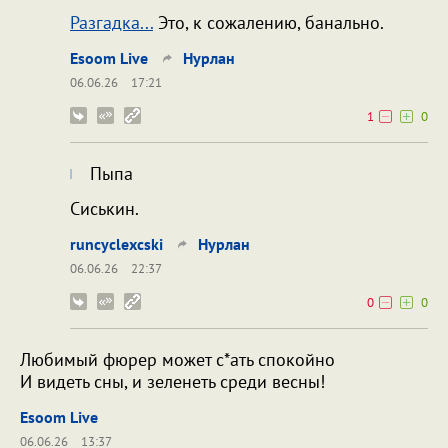
Разгадка...
Это, к сожалению, банально.
Esoom Live
Нурлан
06.06.26
17:21
1
0
Пыпа
Сиськин.
runcyclexcski
Нурлан
06.06.26
22:37
0
0
Любимый фюрер может с*ать спокойно
И видеть сны, и зеленеть среди весны!
Esoom Live
06.06.26
13:37