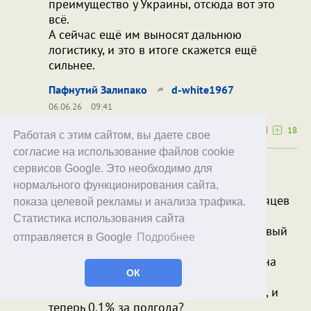
преимущество у Украины, отсюда вот это
всё.
А сейчас ещё им выносят дальнюю
логистику, и это в итоге скажется ещё
сильнее.
Пафнутий Залипако
d-white1967
06.06.26
09:41
0
18
Работая с этим сайтом, вы даете свое
согласие на использование файлов cookie
Хорошо, кабы так, но всё равно очень
сервисов Google. Это необходимо для
большая разница.
нормального функционирования сайта,
Ок. 19.25% за четыре года; за пять месяцев
показа целевой рекламы и анализа трафика.
(не за год) текущего - 0.1%?
Статистика использования сайта
Я допускаю, что много захватили в первый
отправляется в Google
Подробнее
год, когда у украинцев толком всё
вооружение - их храбрость. Допустим, на
ОК
второй год половину забрали назад.
Всё равно. 10% за следующие три года, и
теперь 0.1% за полгода?