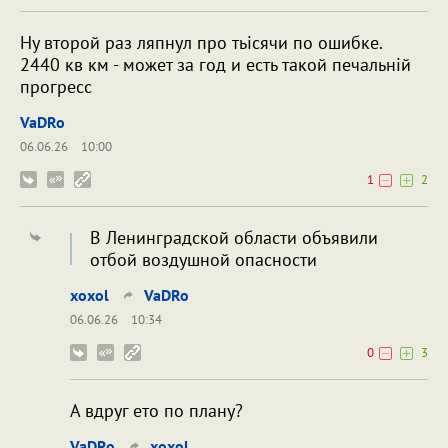
Ну второй раз ляпнул про тьісячи по ошибке.
2440 кв км - может за год и есть такой печальній
прогресс
VaDRo
06.06.26
10:00
1
2
В Ленинградской области объявили
отбой воздушной опасности
xoxol
VaDRo
06.06.26
10:34
0
3
А вдруг ето по плану?
VaDRo
xoxol