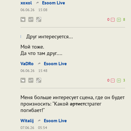
xoxol
Esoom Live
06.06.26
15:08
0
8
Друг интересуется...
Мой тоже.
Да что там друг....
VaDRo
Esoom Live
06.06.26
15:48
0
3
Меня больше интересует сцена, где он будет
произносить: "Какой
артист
стратег
погибает!"
Witalij
Esoom Live
07.06.26
05:54