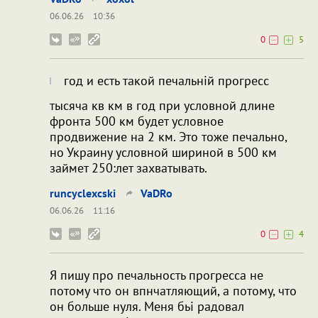
06.06.26
10:36
0
5
год и есть такой печальній прогресс
тысяча кв км в год при условной длине
фронта 500 км будет условное
продвижение на 2 км. Это тоже печально,
но Украину условной шириной в 500 км
займет 250:лет захватывать.
runcyclexcski
VaDRo
06.06.26
11:16
0
4
Я пишу про печальность прогресса не
потому что он впнчатляющий, а потому, что
он больше нуля. Меня бьі радовал