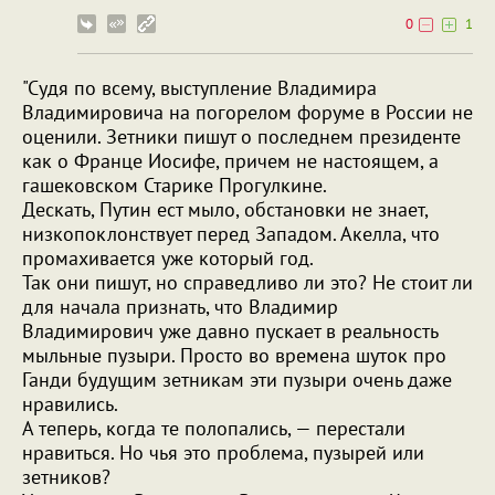
0
1
"Судя по всему, выступление Владимира
Владимировича на погорелом форуме в России не
оценили. Зетники пишут о последнем президенте
как о Франце Иосифе, причем не настоящем, а
гашековском Старике Прогулкине.
Дескать, Путин ест мыло, обстановки не знает,
низкопоклонствует перед Западом. Акелла, что
промахивается уже который год.
Так они пишут, но справедливо ли это? Не стоит ли
для начала признать, что Владимир
Владимирович уже давно пускает в реальность
мыльные пузыри. Просто во времена шуток про
Ганди будущим зетникам эти пузыри очень даже
нравились.
А теперь, когда те полопались, — перестали
нравиться. Но чья это проблема, пузырей или
зетников?