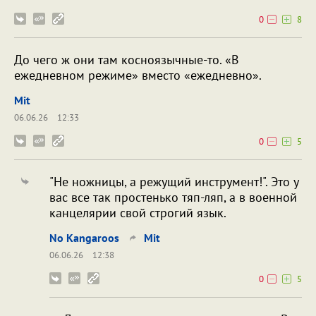
0
8
До чего ж они там косноязычные-то. «В
ежедневном режиме» вместо «ежедневно».
Mit
06.06.26
12:33
0
5
"Не ножницы, а режущий инструмент!". Это у
вас все так простенько тяп-ляп, а в военной
канцелярии свой строгий язык.
No Kangaroos
Mit
06.06.26
12:38
0
5