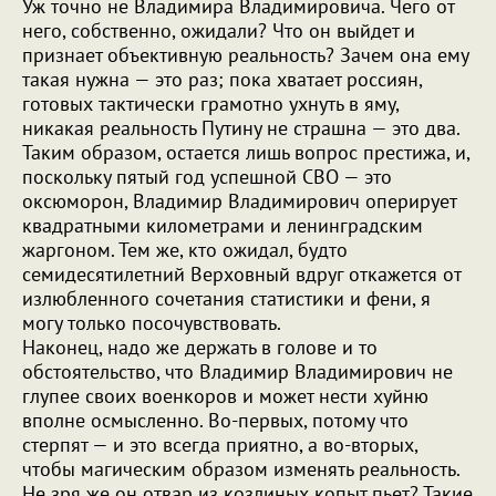
Уж точно не Владимира Владимировича. Чего от
него, собственно, ожидали? Что он выйдет и
признает объективную реальность? Зачем она ему
такая нужна — это раз; пока хватает россиян,
готовых тактически грамотно ухнуть в яму,
никакая реальность Путину не страшна — это два.
Таким образом, остается лишь вопрос престижа, и,
поскольку пятый год успешной СВО — это
оксюморон, Владимир Владимирович оперирует
квадратными километрами и ленинградским
жаргоном. Тем же, кто ожидал, будто
семидесятилетний Верховный вдруг откажется от
излюбленного сочетания статистики и фени, я
могу только посочувствовать.
Наконец, надо же держать в голове и то
обстоятельство, что Владимир Владимирович не
глупее своих военкоров и может нести хуйню
вполне осмысленно. Во-первых, потому что
стерпят — и это всегда приятно, а во-вторых,
чтобы магическим образом изменять реальность.
Не зря же он отвар из козлиных копыт пьет? Такие