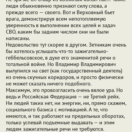
люди обыкновенно признают силу слова, а
прежде всего — своего. Вот и Верховный бьет
врага, демонстрируя всем непотопляемую
уверенность в выполнении всех целей и задач
СВО, каким бы задним числом они ни были
написаны.
Недовольство тут скорее в другом. Зетникам очень
бы хотелось услышать что-то зажигательно-
геббельсовское, в духе его знаменитой речи о
тотальной войне. Но Владимир Владимирович
вылупился на свет (как государственный деятель)
из очень скучных коридоров, и просто физически
не может сказать ничего подобного.
Максимум, это провозгласить очень вялое ура. Но
ведь и Российская Федерация — не Третий рейх.
Ни людей таких нет, ни энергии, ни, прямо скажем,
социального базиса с мотивацией. А те, что
имеются, и так работают на предельных оборотах,
только успевай подъемные выдавать — и этим
людям зажигательные речи не требуются.