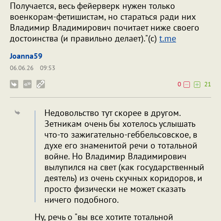
Получается, весь фейерверк нужен только
военкорам-фетишистам, но стараться ради них
Владимир Владимирович почитает ниже своего
достоинства (и правильно делает)."(с)
t.me
Joanna59
06.06.26
09:53
0
21
Недовольство тут скорее в другом.
Зетникам очень бы хотелось услышать
что-то зажигательно-геббельсовское, в
духе его знаменитой речи о тотальной
войне. Но Владимир Владимирович
вылупился на свет (как государственный
деятель) из очень скучных коридоров, и
просто физически не может сказать
ничего подобного.
Ну, речь о "вы все хотите тотальной