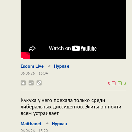
Esoom Live
Нурлан
06.06.26
15:04
0
3
Кукуха у него поехала только среди
либеральных диссидентов. Элиты он почти
всем устраивает.
Maithanet
Нурлан
06.06.26
15:20