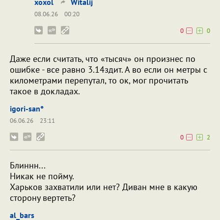
xoxol
Witalij
08.06.26
00:20
0
0
Даже если считать, что «тысяч» он произнес по
ошибке - все равно 3.14здит. А во если он метры с
километрами перепутал, то ок, мог прочитать
такое в докладах.
igori-san°
06.06.26
23:11
0
2
Блиннн...
Никак не пойму.
Харьков захватили или нет? Диван мне в какую
сторону вертеть?
al_bars