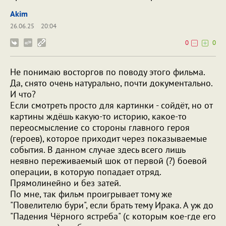
Akim
26.06.25
20:04
0
0
Не понимаю восторгов по поводу этого фильма.
Да, снято очень натурально, почти документально.
И что?
Если смотреть просто для картинки - сойдёт, но от
картины ждёшь какую-то историю, какое-то
переосмысление со стороны главного героя
(героев), которое приходит через показываемые
события. В данном случае здесь всего лишь
неявно переживаемый шок от первой (?) боевой
операции, в которую попадает отряд.
Прямолинейно и без затей.
По мне, так фильм проигрывает тому же
"Повелителю бури", если брать тему Ирака. А уж до
"Падения Чёрного ястреба" (с которым кое-где его