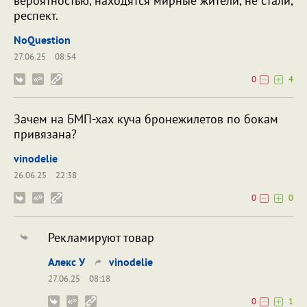
вероятностью, находятся мирные жители, не стали,
респект.
NoQuestion
27.06.25
08:54
0
4
Зачем на БМП-хах куча бронежилетов по бокам
привязана?
vinodelie
26.06.25
22:38
0
0
Рекламируют товар
Алекс У
vinodelie
27.06.25
08:18
0
1