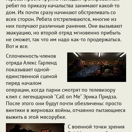
ребят по приказу начальства занимают какой-то
дом. Их почти сразу начинают обстреливать со
всех сторон. Ребята отстреливаются, многие из
них получают различные ранения. Они вызывают
эвакуацию, но второй отряд мгновенно прибыть
не сможет, так что им надо как-то продержаться.
Вот и все.
Сплоченность членов
отряда Алекс Гарленд
показывает одной-
единственной сценой
перед началом
операции, когда парни смотрят по телевизору
клип с легендарной "Call on Me" Эрика Придза.
После этого они будут почти обезличены: просто
винтики в жерновах войны, отчаянно пытающиеся
выжить в этой мясорубке.
С военной точки зрения