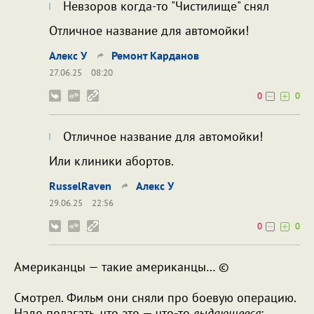
Невзоров когда-то "Чистилище" снял
Отличное название для автомойки!
Алекс У
Ремонт Карданов
27.06.25
08:20
0
0
Отличное название для автомойки!
Или клиники абортов.
RusselRaven
Алекс У
29.06.25
22:56
0
0
Американцы — такие американцы… ©
Смотрел. Фильм они сняли про боевую операцию.
Надо полагать, что это — что-то
выдающееся
: