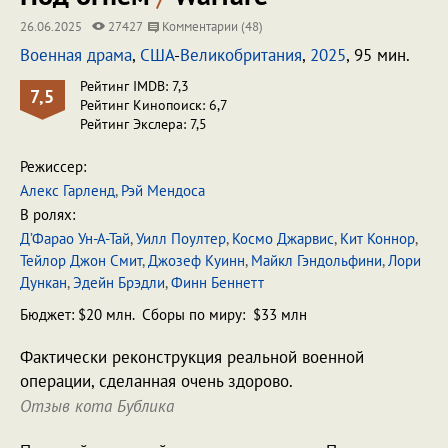
26.06.2025
27427
Комментарии (48)
Военная драма
,
США
-
Великобритания
,
2025
, 95 мин.
Рейтинг IMDB: 7,3
7,5
Рейтинг Кинопоиск: 6,7
Рейтинг Экслера: 7,5
Режиссер:
Алекс Гарленд
,
Рэй Мендоса
В ролях:
Д’Фарао Ун-А-Тай
,
Уилл Поултер
,
Космо Джарвис
,
Кит Коннор
,
Тейлор Джон Смит
,
Джозеф Куинн
,
Майкл Гэндольфини
,
Лори
Дункан
,
Эдейн Брэдли
,
Финн Беннетт
Бюджет: $20 млн. Сборы по миру: $33 млн
Фактически реконструкция реальной военной
операции, сделанная очень здорово.
Отзыв кота Бублика