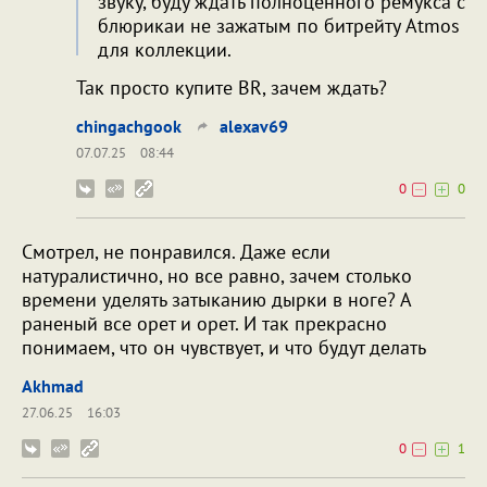
звуку, буду ждать полноценного ремукса с
блюрикаи не зажатым по битрейту Atmos
для коллекции.
Так просто купите BR, зачем ждать?
chingachgook
alexav69
07.07.25
08:44
0
0
Смотрел, не понравился. Даже если
натуралистично, но все равно, зачем столько
времени уделять затыканию дырки в ноге? А
раненый все орет и орет. И так прекрасно
понимаем, что он чувствует, и что будут делать
Akhmad
27.06.25
16:03
0
1