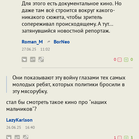
Для этого есть документальное кино. Но
даже там всё строится вокруг какого-
никакого сюжета, чтобы зритель
сопереживал происходящему. А тут...
затянувшийся новостной репортаж.
Roman_M
BorNeo
27.06.25
11:02
0
0
Они показывают эту войну глазами тех самых
молодых ребят, которых политики бросили в
эту мясорубку.
стал бы смотреть такое кино про "наших
мальчиков"?
LazyKarlson
26.06.25
16:40
1
3