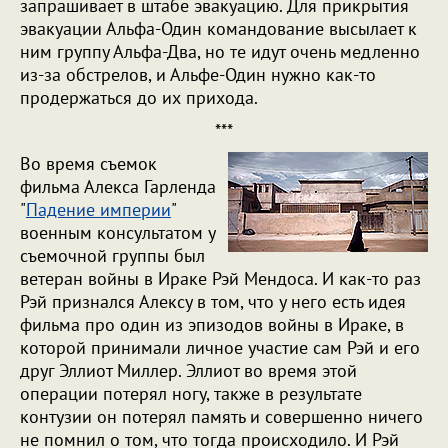
запрашивает в штабе эвакуацию. Для прикрытия
эвакуации Альфа-Один командование высылает к
ним группу Альфа-Два, но те идут очень медленно
из-за обстрелов, и Альфе-Один нужно как-то
продержаться до их прихода.
***
Во время съемок
фильма Алекса Гарленда
"
Падение империи
"
военным консультатом у
съемочной группы был
ветеран войны в Ираке Рэй Мендоса. И как-то раз
Рэй признался Алексу в том, что у него есть идея
фильма про один из эпизодов войны в Ираке, в
которой принимали личное участие сам Рэй и его
друг Эллиот Миллер. Эллиот во время этой
операции потерял ногу, также в результате
контузии он потерял память и совершенно ничего
не помнил о том, что тогда происходило. И Рэй