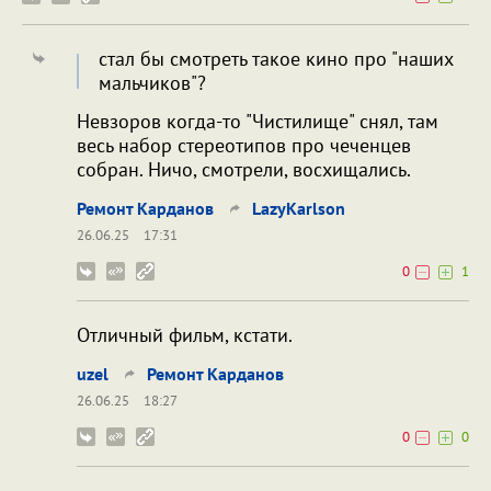
стал бы смотреть такое кино про "наших
мальчиков"?
Невзоров когда-то "Чистилище" снял, там
весь набор стереотипов про чеченцев
собран. Ничо, смотрели, восхищались.
Ремонт Карданов
LazyKarlson
26.06.25
17:31
0
1
Отличный фильм, кстати.
uzel
Ремонт Карданов
26.06.25
18:27
0
0