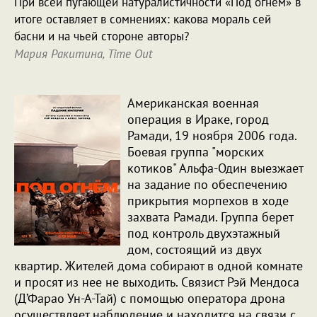
При всей пугающей натуралистичности «Под огнем» в
итоге оставляет в сомнениях: какова мораль сей
басни и на чьей стороне авторы?
Мария Ракитина, Time Out
Американская военная
операция в Ираке, город
Рамади, 19 ноября 2006 года.
Боевая группа "морских
котиков" Альфа-Один выезжает
на задание по обеспечению
прикрытия морпехов в ходе
захвата Рамади. Группа берет
под контроль двухэтажный
дом, состоящий из двух
квартир. Жителей дома собирают в одной комнате
и просят из нее не выходить. Связист Рэй Мендоса
(Д’Фарао Ун-А-Тай) с помощью оператора дрона
осуществляет наблюдение и находится на связи с