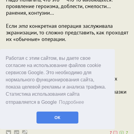
проявление героизма, доблести, смелости…
ранения, контузии…
Если
эта
конкретная операция заслуживала
экранизации, то сложно представить, как проходят
их «обычные» операции.
Сочувствие — без вопросов. Но странно, что
экранизации удостоилась именно она.
Работая с этим сайтом, вы даете свое
согласие на использование файлов cookie
В Украине у мирняка — без прикрытия, без
сервисов Google. Это необходимо для
оружия, без Брэдли и авиаподдержки — таких
нормального функционирования сайта,
«рутинных» операций каждый день на
показа целевой рекламы и анализа трафика.
протяжении нескольких месяцев. Плюс — вылазки
Статистика использования сайта
за водой и едой… под градами, дронами и
отправляется в Google
Подробнее
снайперским огнем.
Roobbi
ОК
26.06.25
15:59
7
7