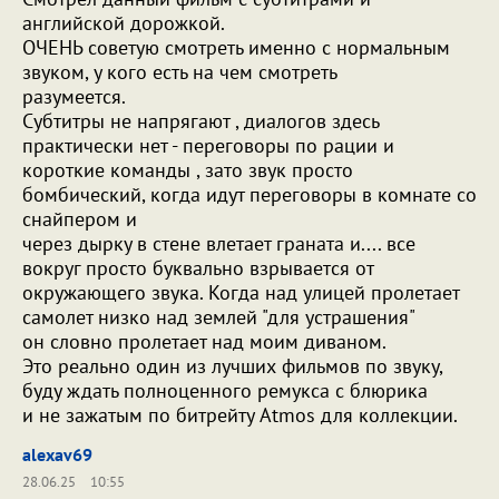
английской дорожкой.
ОЧЕНЬ советую смотреть именно с нормальным
звуком, у кого есть на чем смотреть
разумеется.
Субтитры не напрягают , диалогов здесь
практически нет - переговоры по рации и
короткие команды , зато звук просто
бомбический, когда идут переговоры в комнате со
снайпером и
через дырку в стене влетает граната и.... все
вокруг просто буквально взрывается от
окружающего звука. Когда над улицей пролетает
самолет низко над землей "для устрашения"
он словно пролетает над моим диваном.
Это реально один из лучших фильмов по звуку,
буду ждать полноценного ремукса с блюрика
и не зажатым по битрейту Atmos для коллекции.
alexav69
28.06.25
10:55