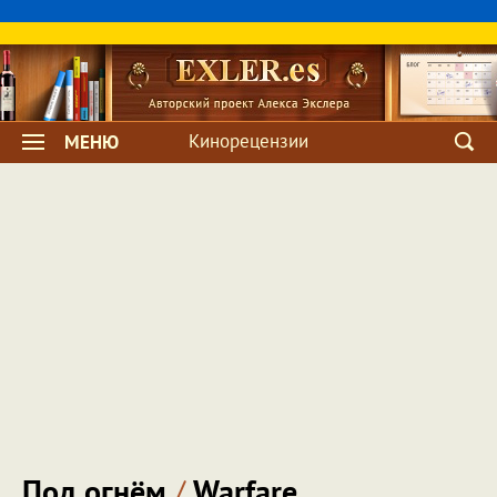
Кинорецензии
МЕНЮ
Под огнём
/
Warfare