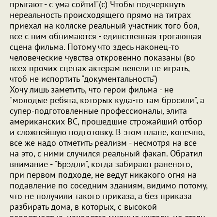
прыгают - с ума сойти!"(с) Чтобы подчеркнуть
нереальность происходящего прямо на титрах
приехал на коляске реальный участник того боя,
все с ним обнимаются - единственная трогающая
сцена фильма. Потому что здесь наконец-то
человеческие чувства откровенно показаны (во
всех прочих сценах актерам велели не играть,
чтоб не испортить "документальность")
Хочу лишь заметить, что герои фильма - не
"молодые ребята, которых куда-то там бросили", а
супер-подготовленные профессионалы, элита
американских ВС, прошедшие строжайший отбор
и сложнейшую подготовку. В этом плане, конечно,
все же надо отметить реализм - несмотря на все
на это, с ними случился реальный факап. Обратил
внимание - "Брэдли", когда забирают раненого,
при первом подходе, не ведут никакого огня на
подавление по соседним зданиям, видимо потому,
что не получили такого приказа, а без приказа
разбирать дома, в которых, с высокой