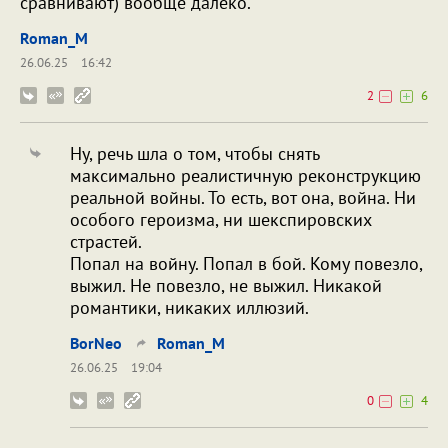
сравнивают) вообще далеко.
Roman_M
26.06.25
16:42
2
6
Ну, речь шла о том, чтобы снять
максимально реалистичную реконструкцию
реальной войны. То есть, вот она, война. Ни
особого героизма, ни шекспировских
страстей.
Попал на войну. Попал в бой. Кому повезло,
выжил. Не повезло, не выжил. Никакой
романтики, никаких иллюзий.
BorNeo
Roman_M
26.06.25
19:04
0
4