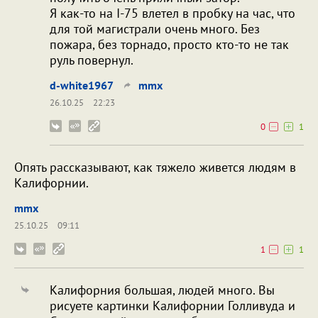
Я как-то на I-75 влетел в пробку на час, что
для той магистрали очень много. Без
пожара, без торнадо, просто кто-то не так
руль повернул.
d-white1967
mmx
26.10.25
22:23
0
1
Опять рассказывают, как тяжело живется людям в
Калифорнии.
mmx
25.10.25
09:11
1
1
Калифорния большая, людей много. Вы
рисуете картинки Калифорнии Голливуда и