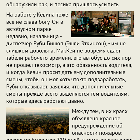
обнаружили рак, и песика пришлось усыпить.
На работе у Кевина тоже
все не слава богу. Он в
автобусном парке
недавно, начальница -
диспетчер Руби Бишоп (Эшли Эткинсон), - им не
слишком довольна: МакКей не вовремя сдает
табели рабочего времени, его автобус до сих пор
не прошел техосмотр, а это обязанность водителя,
и когда Кевин просит дать ему дополнительные
смены, чтобы он мог хоть что-то подзаработать,
Руби отказывает, заявляя, что дополнительные
смены прежде всего выделяются тем водителям,
которые здесь работают давно.
Между тем, в их краях
объявлено красное
предупреждение об
опасности пожаров:
дождя не было уже 210 дней, к тому же дует очень