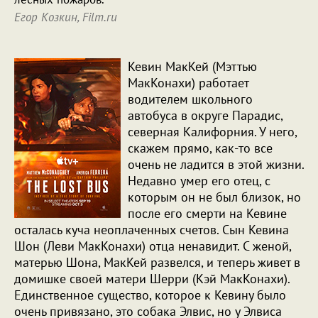
Егор Козкин, Film.ru
Кевин МакКей (Мэттью
МакКонахи) работает
водителем школьного
автобуса в округе Парадис,
северная Калифорния. У него,
скажем прямо, как-то все
очень не ладится в этой жизни.
Недавно умер его отец, с
которым он не был близок, но
после его смерти на Кевине
осталась куча неоплаченных счетов. Сын Кевина
Шон (Леви МакКонахи) отца ненавидит. С женой,
матерью Шона, МакКей развелся, и теперь живет в
домишке своей матери Шерри (Кэй МакКонахи).
Единственное существо, которое к Кевину было
очень привязано, это собака Элвис, но у Элвиса