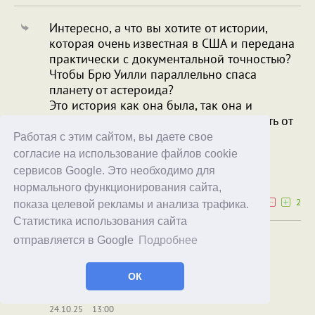
Интересно, а что вы хотите от истории,
которая очень известная в США и передана
практически с документальной точностью?
Чтобы Брю Уилли параллельно спаса
планету от астероида?
Это история как она была, так она и
передана, зачем еще чтото придумывать от
себя?
Работая с этим сайтом, вы даете свое
согласие на использование файлов cookie
A.T.
Mark
сервисов Google. Это необходимо для
24.10.25
02:09
нормального функционирования сайта,
0
2
показа целевой рекламы и анализа трафика.
Статистика использования сайта
Брю Уилли параллельно спаса
отправляется в Google
Подробнее
У вас клавиши западают.
ОК
Рекорд Надоев
A.T.
24.10.25
13:00