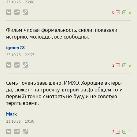
23.10.25
23:06
0
3
Фильм чистая формальность, сняли, показали
историю, молодцы, все свободны.
igmen28
23.10.25
22:37
2
3
Семь - очень завышено, ИМХО. Хорошие актёры -
да, сюжет - на троечку. второй раз(в общем то и
первый) точно смотреть не буду и не советую
терять время.
Mark
23.10.25
19:30
2
1