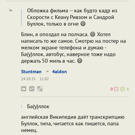
Обложка фильма -- как будто кадр из
Скорости с Кеану Ривзом и Сандрой
Буллок, только в огне 😄
Блин, я опоздал на полчаса. 😄 Хотел
написать то же самое. Смотрю на постер на
мелком экране телефона и думаю -
Ба(у)ллок, автобус, наверное тоже надо
держать 50 миль в час. 😄
Stuntman
4aldon
24.10.25
11:02
0
1
Ба(у)ллок
английская Википедия даёт транскрипцию
Буллок, типа, читается как пишется, папа
немец.