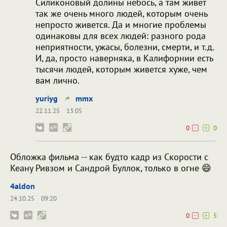
Силиконовый долины небось, а там живет
так же очень много людей, которым очень
непросто живется. Да и многие проблемы
одинаковы для всех людей: разного рода
неприятности, ужасы, болезни, смерти, и т.д.
И, да, просто наверняка, в Калифорнии есть
тысячи людей, которым живется хуже, чем
вам лично.
yuriyg
mmx
22.11.25
13:05
0
0
Обложка фильма -- как будто кадр из Скорости с
Кеану Ривзом и Сандрой Буллок, только в огне 😄
4aldon
24.10.25
09:20
0
5