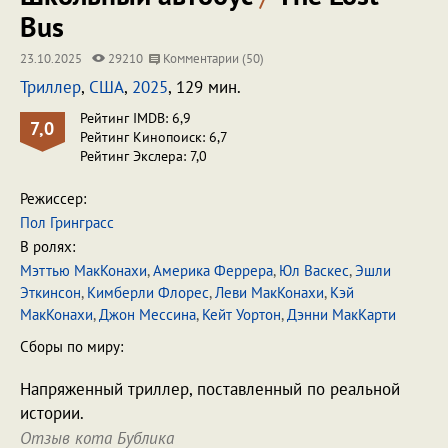
Bus
23.10.2025
29210
Комментарии (50)
Триллер
,
США
,
2025
, 129 мин.
Рейтинг IMDB: 6,9
7,0
Рейтинг Кинопоиск: 6,7
Рейтинг Экслера: 7,0
Режиссер:
Пол Гринграсс
В ролях:
Мэттью МакКонахи
,
Америка Феррера
,
Юл Васкес
,
Эшли
Эткинсон
,
Кимберли Флорес
,
Леви МакКонахи
,
Кэй
МакКонахи
,
Джон Мессина
,
Кейт Уортон
,
Дэнни МакКарти
Сборы по миру:
Напряженный триллер, поставленный по реальной
истории.
Отзыв кота Бублика