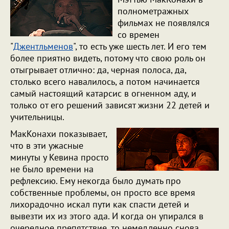
полнометражных
фильмах не появлялся
со времен
"
Джентльменов
", то есть уже шесть лет. И его тем
более приятно видеть, потому что свою роль он
отыгрывает отлично: да, черная полоса, да,
столько всего навалилось, а потом начинается
самый настоящий катарсис в огненном аду, и
только от его решений зависят жизни 22 детей и
учительницы.
МакКонахи показывает,
что в эти ужасные
минуты у Кевина просто
не было времени на
рефлексию. Ему некогда было думать про
собственные проблемы, он просто все время
лихорадочно искал пути как спасти детей и
вывезти их из этого ада. И когда он упирался в
очередное препятствие, то немедленно снова