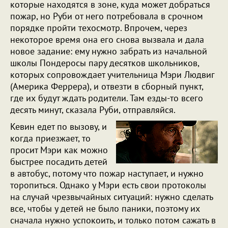
которые находятся в зоне, куда может добраться
пожар, но Руби от него потребовала в срочном
порядке пройти техосмотр. Впрочем, через
некоторое время она его снова вызвала и дала
новое задание: ему нужно забрать из начальной
школы Пондеросы пару десятков школьников,
которых сопровождает учительница Мэри Людвиг
(Америка Феррера), и отвезти в сборный пункт,
где их будут ждать родители. Там езды-то всего
десять минут, сказала Руби, отправляйся.
Кевин едет по вызову, и
когда приезжает, то
просит Мэри как можно
быстрее посадить детей
в автобус, потому что пожар наступает, и нужно
торопиться. Однако у Мэри есть свои протоколы
на случай чрезвычайных ситуаций: нужно сделать
все, чтобы у детей не было паники, поэтому их
сначала нужно успокоить, и только потом сажать в