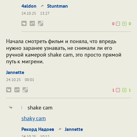
4aldon
Stuntman
24.10.25
13:27
0
0
Начала смотреть фильм и поняла, что впредь
нужно заранее узнавать, не снимали ли его
ручной камерой shake cam, это просто прямой
путь к мигрени.
Jannette
24.10.25
00:01
1
1
shake cam
shaky cam
Рекорд Надоев
Jannette
24.10.25
10:12