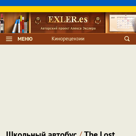
Кинорецензии
МЕНЮ
Школьный автобус
/
The Lost