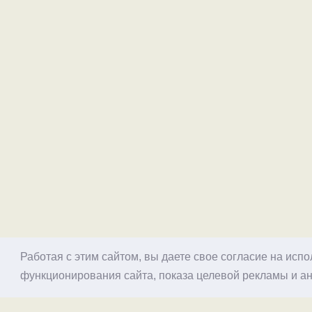
Работая с этим сайтом, вы даете свое согласие на исп
функционирования сайта, показа целевой рекламы и ан
© 1998–2026 Alex Exler