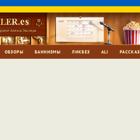
роект Алекса Экслера
ОБЗОРЫ
БАННИЗМЫ
ЛИКБЕЗ
ALI
РАССКА