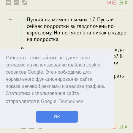
14
0
Пускай на момент съёмок 17. Пускай
сейчас подростки выглядят очень по-
взрослому. Но не тянет она никак в кадре
на подростка.
В смысле, на момент выхода фильма, когда
ей было 17, она не тянула на 17-летнюю? В
Работая с этим сайтом, вы даете свое
фильме говорилось, что ей еще нет 18-ти.
согласие на использование файлов cookie
сервисов Google. Это необходимо для
и актриса не пытается намеренно играть
нормального функционирования сайта,
моложе
показа целевой рекламы и анализа трафика.
"Намеренно играть моложе" - это соску
Статистика использования сайта
сосать, что ли?
отправляется в Google
Подробнее
Test2
Akim
07.05.26
09:47
ОК
0
0