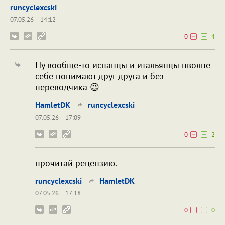
runcyclexcski
07.05.26
14:12
0
4
Ну вообще-то испанцы и итальянцы пволне
себе понимают друг друга и без
переводчика 😉
HamletDK
runcyclexcski
07.05.26
17:09
0
2
прочитай рецензию.
runcyclexcski
HamletDK
07.05.26
17:18
0
0