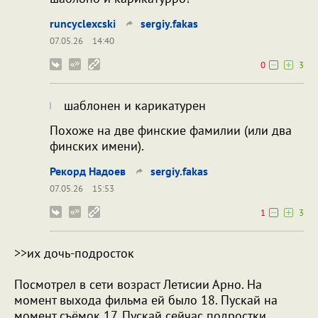
runcyclexcski
sergiy.fakas
07.05.26
14:40
0
3
шаблонен и карикатурен
Похоже на две финские фамилии (или два
финских имени).
Рекорд Надоев
sergiy.fakas
07.05.26
15:53
1
3
>>их дочь-подросток
Посмотрел в сети возраст Летисии Арно. На
момент выхода фильма ей было 18. Пускай на
момент съёмок 17. Пускай сейчас подростки