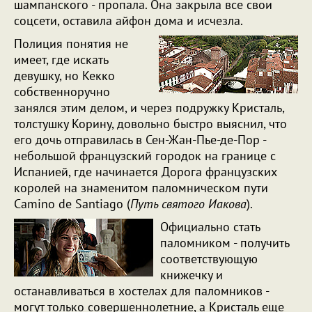
шампанского - пропала. Она закрыла все свои
соцсети, оставила айфон дома и исчезла.
Полиция понятия не
имеет, где искать
девушку, но Кекко
собственноручно
занялся этим делом, и через подружку Кристаль,
толстушку Корину, довольно быстро выяснил, что
его дочь отправилась в Сен-Жан-Пье-де-Пор -
небольшой французский городок на границе с
Испанией, где начинается Дорога французских
королей на знаменитом паломническом пути
Camino de Santiago (
Путь святого Иакова
).
Официально стать
паломником - получить
соответствующую
книжечку и
останавливаться в хостелах для паломников -
могут только совершеннолетние, а Кристаль еще