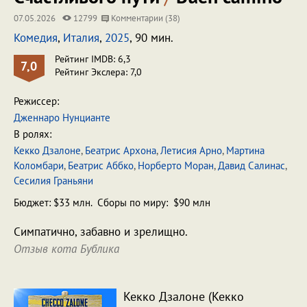
07.05.2026
12799
Комментарии (38)
Комедия
,
Италия
,
2025
, 90 мин.
Рейтинг IMDB: 6,3
7,0
Рейтинг Экслера: 7,0
Режиссер:
Дженнаро Нунцианте
В ролях:
Кекко Дзалоне
,
Беатриc Архона
,
Летисия Арно
,
Мартина
Коломбари
,
Беатрис Аббко
,
Норберто Моран
,
Давид Салинас
,
Сесилия Граньяни
Бюджет: $33 млн. Сборы по миру: $90 млн
Симпатично, забавно и зрелищно.
Отзыв кота Бублика
Кекко Дзалоне (Кекко