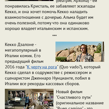
(Беатрис Архона) - ей
понравилась Кристаль, ее забавляют эскапады
Кекко, и она хочет помочь Кекко наладить
взаимоотношения с дочерью. Альма будет им
очень полезной, потому что она одинаково
хорошо владеет итальянским и испанским.
***
Кекко Дзалоне -
мегапопулярный в
Италии комик. Его
предыдущий фильм
2016 года "
К черту на рога
" (Quo vado?), который
Кекко сделал в содружестве с режиссером и
сценаристом Дженнаро Нунцианте, побил в
Италии все рекорды кассовых сборов.
Новый фильм
"Счастливого пути"
(оригинальное название
"Buen camino" - это