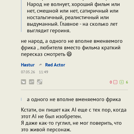
Народ не волнует, хороший фильм или
нет, смешной или нет, сатиричный или
ностальгичный, реалистичный или
выдуманный. Главное - на сколько лет
выглядит героиня.
не народ, а одного не вполне вменяемого
фрика , любителя вместо фильма краткий
пересказ смотреть 😄
Hastur
Red Actor
07.05.26
11:49
0
6
а одного не вполне вменяемого фрика
Кстати, он пишет как AI еще с тех пор, когда
этот AI не был изобретен.
Я даже как-то гуглил, не мог поверить, что
это живой персонаж.