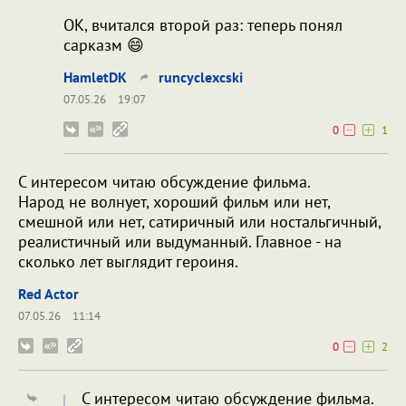
ОК, вчитался второй раз: теперь понял
сарказм 😄
HamletDK
runcyclexcski
07.05.26
19:07
0
1
С интересом читаю обсуждение фильма.
Народ не волнует, хороший фильм или нет,
смешной или нет, сатиричный или ностальгичный,
реалистичный или выдуманный. Главное - на
сколько лет выглядит героиня.
Red Actor
07.05.26
11:14
0
2
С интересом читаю обсуждение фильма.