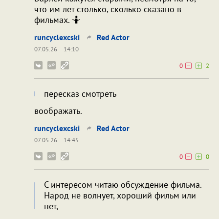
что им лет столько, сколько сказано в
фильмах. 🤷
runcyclexcski
Red Actor
07.05.26
14:10
0
2
пересказ смотреть
воображать.
runcyclexcski
Red Actor
07.05.26
14:45
0
0
С интересом читаю обсуждение фильма.
Народ не волнует, хороший фильм или
нет,