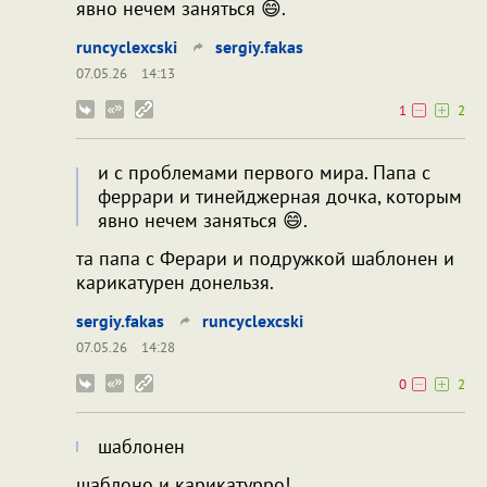
явно нечем заняться 😄.
runcyclexcski
sergiy.fakas
07.05.26
14:13
1
2
и с проблемами первого мира. Папа с
феррари и тинейджерная дочка, которым
явно нечем заняться 😄.
та папа с Ферари и подружкой шаблонен и
карикатурен донельзя.
sergiy.fakas
runcyclexcski
07.05.26
14:28
0
2
шаблонен
шаблоно и карикатурро!