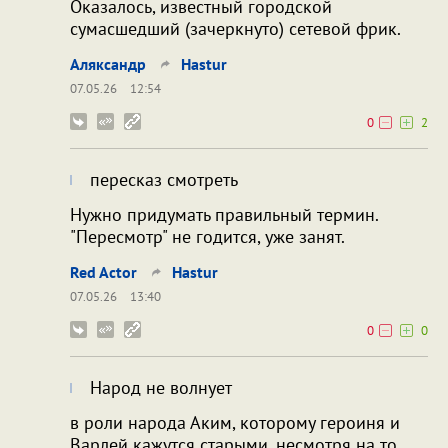
Оказалось, известный городской
сумасшедший (зачеркнуто) сетевой фрик.
Аляксандр
Hastur
07.05.26
12:54
0
2
пересказ смотреть
Нужно придумать правильный термин.
"Пересмотр" не годится, уже занят.
Red Actor
Hastur
07.05.26
13:40
0
0
Народ не волнует
в роли народа Аким, которому героиня и
Варлей кажутся старыми, несмотря на то,