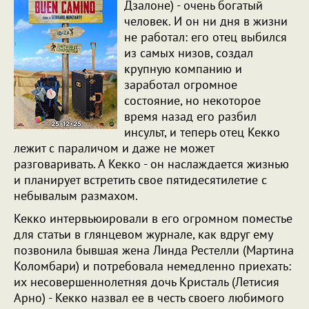
Дзалоне) - очень богатый
человек. И он ни дня в жизни
не работал: его отец выбился
из самых низов, создал
крупную компанию и
заработал огромное
состояние, но некоторое
время назад его разбил
инсульт, и теперь отец Кекко
лежит с параличом и даже не может
разговаривать. А Кекко - он наслаждается жизнью
и планирует встретить свое пятидесятилетие с
небывалым размахом.
Кекко интервьюировали в его огромном поместье
для статьи в глянцевом журнале, как вдруг ему
позвонила бывшая жена Линда Рестелли (Мартина
Коломбари) и потребовала немедленно приехать:
их несовершеннолетняя дочь Кристаль (Летисия
Арно) - Кекко назвал ее в честь своего любимого