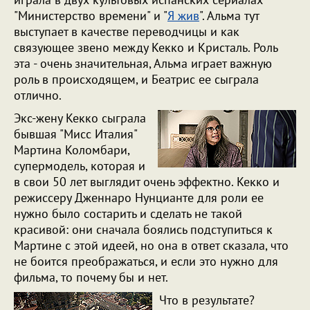
"Министерство времени" и "
Я жив
". Альма тут
выступает в качестве переводчицы и как
связующее звено между Кекко и Кристаль. Роль
эта - очень значительная, Альма играет важную
роль в происходящем, и Беатрис ее сыграла
отлично.
Экс-жену Кекко сыграла
бывшая "Мисс Италия"
Мартина Коломбари,
супермодель, которая и
в свои 50 лет выглядит очень эффектно. Кекко и
режиссеру Дженнаро Нунцианте для роли ее
нужно было состарить и сделать не такой
красивой: они сначала боялись подступиться к
Мартине с этой идеей, но она в ответ сказала, что
не боится преображаться, и если это нужно для
фильма, то почему бы и нет.
Что в результате?