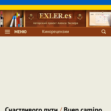
Кинорецензии
МЕНЮ
Счастливого пути
/
Buen camino