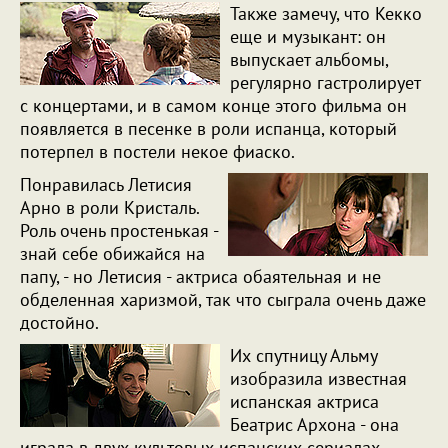
Также замечу, что Кекко
еще и музыкант: он
выпускает альбомы,
регулярно гастролирует
с концертами, и в самом конце этого фильма он
появляется в песенке в роли испанца, который
потерпел в постели некое фиаско.
Понравилась Летисия
Арно в роли Кристаль.
Роль очень простенькая -
знай себе обижайся на
папу, - но Летисия - актриса обаятельная и не
обделенная харизмой, так что сыграла очень даже
достойно.
Их спутницу Альму
изобразила известная
испанская актриса
Беатрис Архона - она
играла в двух культовых испанских сериалах