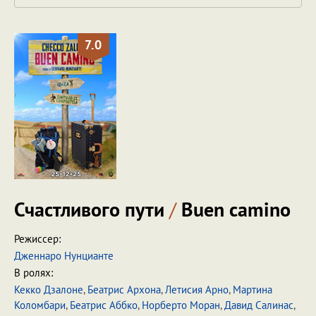
7.0
Счастливого пути
/
Buen camino
Режиссер:
Дженнаро Нунцианте
В ролях:
Кекко Дзалоне
,
Беатриc Архона
,
Летисия Арно
,
Мартина
Коломбари
,
Беатрис Аббко
,
Норберто Моран
,
Давид Салинас
,