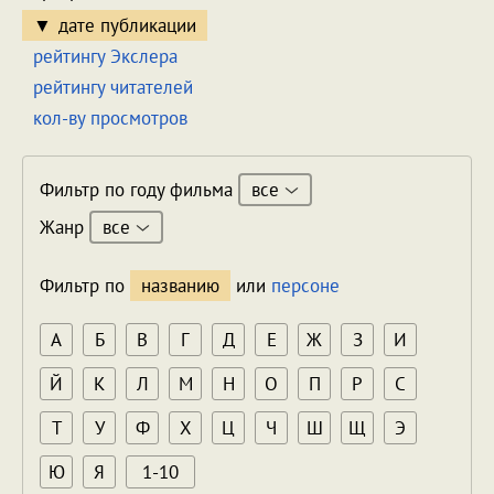
дате публикации
рейтингу Экслера
рейтингу читателей
кол-ву просмотров
все
Фильтр по году фильма
все
Жанр
Фильтр по
названию
или
персоне
А
Б
В
Г
Д
Е
Ж
З
И
Й
К
Л
М
Н
О
П
Р
С
Т
У
Ф
Х
Ц
Ч
Ш
Щ
Э
Ю
Я
1-10