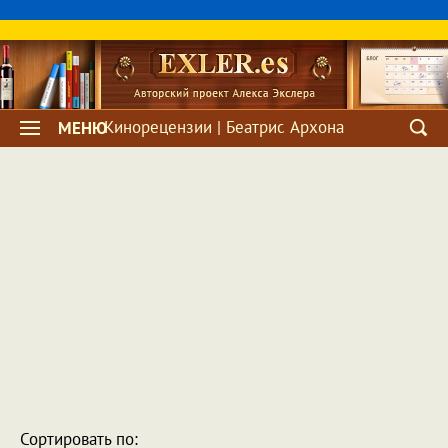
Кинорецензии | Беатриc Архона
МЕНЮ
Сортировать по: