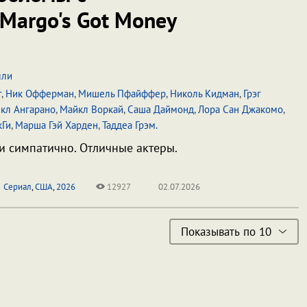
Margo's Got Money
лли
г
,
Ник Офферман
,
Мишель Пфайффер
,
Николь Кидман
,
Грэг
кл Ангарано
,
Майкл Воркай
,
Саша Даймонд
,
Лора Сан Джакомо
,
кГи
,
Марша Гэй Харден
,
Таддеа Грэм.
 и симпатично. Отличные актеры.
Сериал
,
США
,
2026
12927
02.07.2026
Показывать по 10