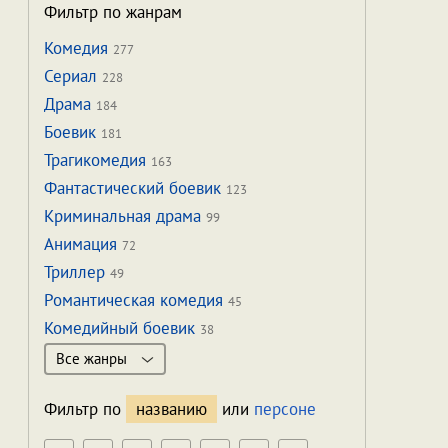
Фильтр по жанрам
Комедия
277
Сериал
228
Драма
184
Боевик
181
Трагикомедия
163
Фантастический боевик
123
Криминальная драма
99
Анимация
72
Триллер
49
Романтическая комедия
45
Комедийный боевик
38
Все жанры
Фильтр по
названию
или
персоне