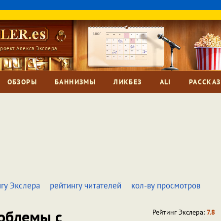
роект Алекса Экслера
ОБЗОРЫ
БАННИЗМЫ
ЛИКБЕЗ
ALI
РАССКА
гу Экслера
рейтингу читателей
кол-ву просмотров
облемы с
Рейтинг Экслера:
7.8