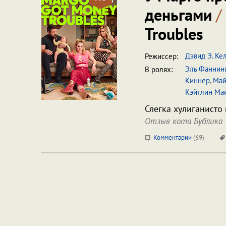
деньгами
/
Troubles
Дэвид Э. Ке
Режиссер:
Эль Фаннин
В ролях:
Киннер
,
Май
Кэйтлин Ма
Слегка хулиганисто
Отзыв кота Бублика
Комментарии
(
69
)