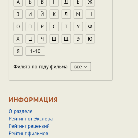
А
Б
В
Г
Д
Е
Ж
З
И
Й
К
Л
М
Н
О
П
Р
С
Т
У
Ф
Х
Ц
Ч
Ш
Щ
Э
Ю
Я
1-10
все
Фильтр по году фильма
ИНФОРМАЦИЯ
О разделе
Рейтинг от Экслера
Рейтинг рецензий
Рейтинг фильмов