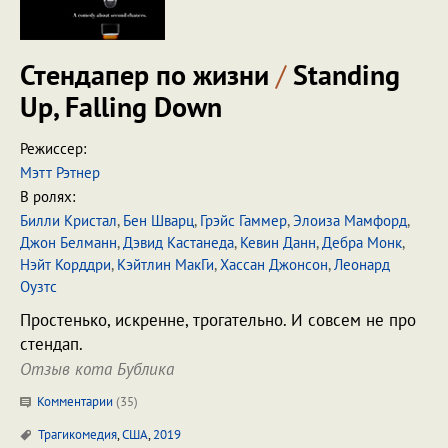
Стендапер по жизни
/
Standing
Up, Falling Down
Режиссер:
Мэтт Рэтнер
В ролях:
Билли Кристал
,
Бен Шварц
,
Грэйс Гаммер
,
Элоиза Мамфорд
,
Джон Белманн
,
Дэвид Кастанеда
,
Кевин Данн
,
Дебра Монк
,
Нэйт Корддри
,
Кэйтлин МакГи
,
Хассан Джонсон
,
Леонард
Оузтс
Простенько, искренне, трогательно. И совсем не про
стендап.
Отзыв кота Бублика
Комментарии
(
35
)
Трагикомедия
,
США
,
2019