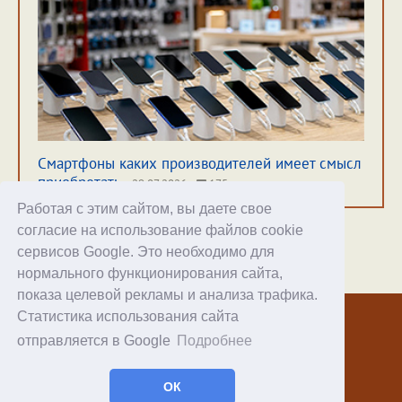
Смартфоны каких производителей имеет смысл
приобретать
29.07.2026
175
Работая с этим сайтом, вы даете свое
согласие на использование файлов cookie
сервисов Google. Это необходимо для
нормального функционирования сайта,
Хостинг
показа целевой рекламы и анализа трафика.
Статистика использования сайта
© 1998–2026 Alex Exler
отправляется в Google
Подробнее
Facebook
RSS статей
ОК
RSS блога