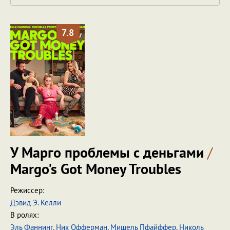
7.8
У Марго проблемы с деньгами
/
Margo's Got Money Troubles
Режиссер:
Дэвид Э. Келли
В ролях:
Эль Фаннинг
,
Ник Офферман
,
Мишель Пфайффер
,
Николь