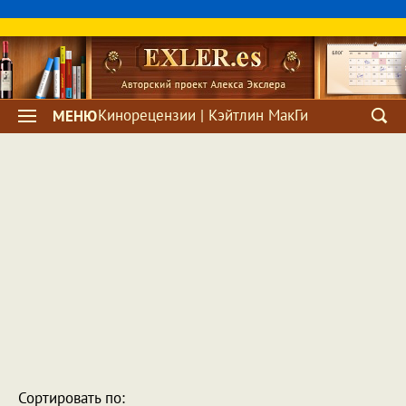
Кинорецензии | Кэйтлин МакГи
МЕНЮ
Сортировать по: