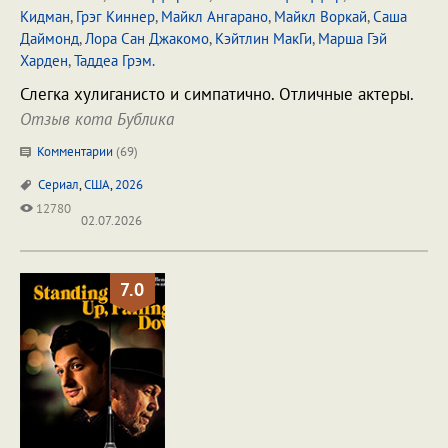
Кидман
,
Грэг Киннер
,
Майкл Ангарано
,
Майкл Воркай
,
Саша
Даймонд
,
Лора Сан Джакомо
,
Кэйтлин МакГи
,
Марша Гэй
Харден
,
Таддеа Грэм.
Слегка хулиганисто и симпатично. Отличные актеры.
Отзыв кота Бублика
Комментарии
(
69
)
Сериал
,
США
,
2026
12780
02.07.2026
7.0