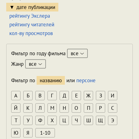
дате публикации
рейтингу Экслера
рейтингу читателей
кол-ву просмотров
все
Фильтр по году фильма
все
Жанр
Фильтр по
названию
или
персоне
А
Б
В
Г
Д
Е
Ж
З
И
Й
К
Л
М
Н
О
П
Р
С
Т
У
Ф
Х
Ц
Ч
Ш
Щ
Э
Ю
Я
1-10