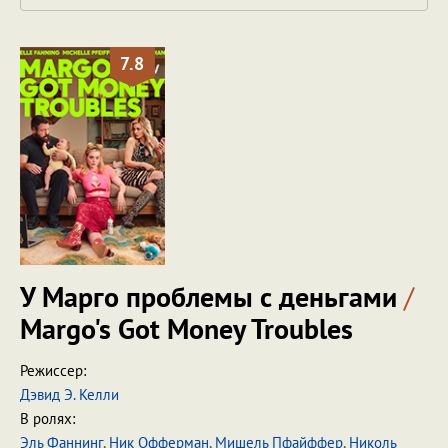
7.8
У Марго проблемы с деньгами
/
Margo's Got Money Troubles
Режиссер:
Дэвид Э. Келли
В ролях:
Эль Фаннинг
,
Ник Офферман
,
Мишель Пфайффер
,
Николь