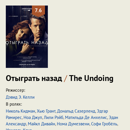
7.6
Отыграть назад
/
The Undoing
Режиссер:
Дэвид Э. Келли
В ролях:
Николь Кидман
,
Хью Грант
,
Дональд Сазерленд
,
Эдгар
Рамирес
,
Ноа Джуп
,
Лили Рэйб
,
Матильда Де Анхелис
,
Эдан
Александр
,
Майкл Дивайн
,
Нома Думезвени
,
Софи Гробёль
,