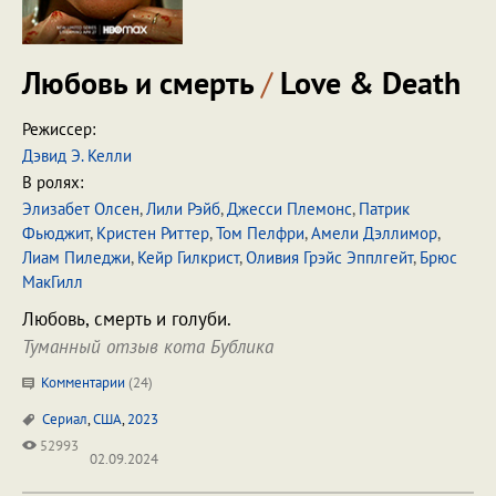
Любовь и смерть
/
Love & Death
Режиссер:
Дэвид Э. Келли
В ролях:
Элизабет Олсен
,
Лили Рэйб
,
Джесси Племонс
,
Патрик
Фьюджит
,
Кристен Риттер
,
Том Пелфри
,
Амели Дэллимор
,
Лиам Пиледжи
,
Кейр Гилкрист
,
Оливия Грэйс Эпплгейт
,
Брюс
МакГилл
Любовь, смерть и голуби.
Туманный отзыв кота Бублика
Комментарии
(
24
)
Сериал
,
США
,
2023
52993
02.09.2024