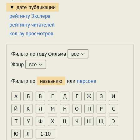
дате публикации
рейтингу Экслера
рейтингу читателей
кол-ву просмотров
все
Фильтр по году фильма
все
Жанр
Фильтр по
названию
или
персоне
А
Б
В
Г
Д
Е
Ж
З
И
Й
К
Л
М
Н
О
П
Р
С
Т
У
Ф
Х
Ц
Ч
Ш
Щ
Э
Ю
Я
1-10