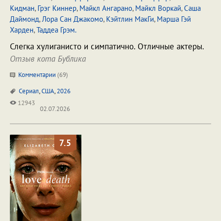
Кидман
,
Грэг Киннер
,
Майкл Ангарано
,
Майкл Воркай
,
Саша
Даймонд
,
Лора Сан Джакомо
,
Кэйтлин МакГи
,
Марша Гэй
Харден
,
Таддеа Грэм.
Слегка хулиганисто и симпатично. Отличные актеры.
Отзыв кота Бублика
Комментарии
(
69
)
Сериал
,
США
,
2026
12943
02.07.2026
7.5