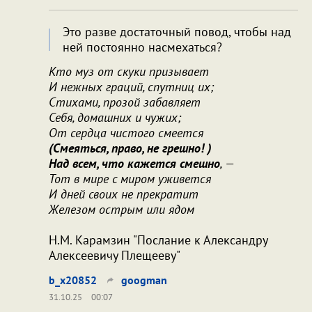
Это разве достаточный повод, чтобы над
ней постоянно насмехаться?
Кто муз от скуки призывает
И нежных граций, спутниц их;
Стихами, прозой забавляет
Себя, домашних и чужих;
От сердца чистого смеется
(Смеяться, право, не грешно! )
Над всем, что кажется смешно
, —
Тот в мире с миром уживется
И дней своих не прекратит
Железом острым или ядом
Н.М. Карамзин "Послание к Александру
Алексеевичу Плещееву"
b_x20852
googman
31.10.25
00:07