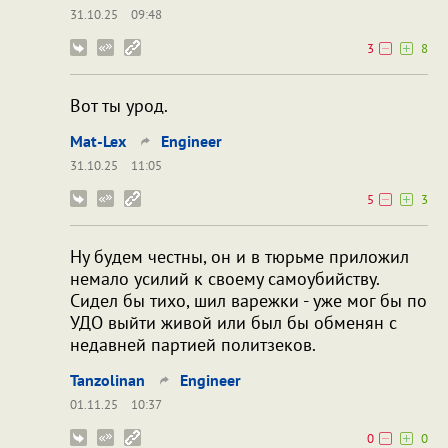
31.10.25
09:48
3
8
Вот ты урод.
Mat-Lex
Engineer
31.10.25
11:05
5
3
Ну будем честны, он и в тюрьме приложил
немало усилий к своему самоубийству.
Сидел бы тихо, шил варежки - уже мог бы по
УДО выйти живой или был бы обменян с
недавней партией политзеков.
Tanzolinan
Engineer
01.11.25
10:37
0
0