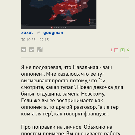
xoxol
googman
30.10.25
22:15
1
6
Я не подозревал, что Навальная - ваш
оппонент. Мне казалось, что её тут
высмеивают просто потому, что "эй,
смотрите, какая тупая". Новая девочка для
битья, отдушина, замена Невскому.
Если же вы её воспринимаете как
оппонента, то другой разговор, "а ля гер
ком а ля гер", как говорят французы.
Про поправки на личное. Объясню на
простом примере. Вы оцениваете работу