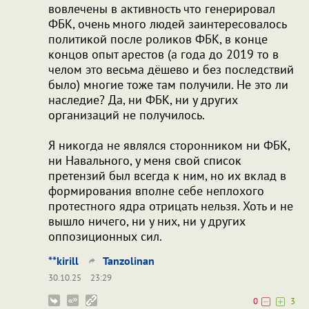
вовлечены в активность что генерировал
ФБК, очень много людей заинтересовалось
политикой после роликов ФБК, в конце
концов опыт арестов (а года до 2019 то в
челом это весьма дёшево и без последствий
было) многие тоже там получили. Не это ли
наследие? Да, ни ФБК, ни у других
организаций не получилось.
Я никогда не являлся сторонником ни ФБК,
ни Навального, у меня свой список
претензий был всегда к ним, но их вклад в
формирования вполне себе неплохого
протестного ядра отрицать нельзя. Хоть и не
вышло ничего, ни у них, ни у других
оппозиционных сил.
**kirill
Tanzolinan
30.10.25
23:29
0
3