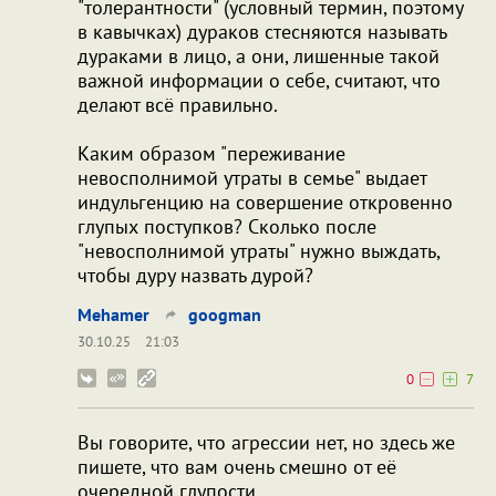
"толерантности" (условный термин, поэтому
в кавычках) дураков стесняются называть
дураками в лицо, а они, лишенные такой
важной информации о себе, считают, что
делают всё правильно.
Каким образом "переживание
невосполнимой утраты в семье" выдает
индульгенцию на совершение откровенно
глупых поступков? Сколько после
"невосполнимой утраты" нужно выждать,
чтобы дуру назвать дурой?
Mehamer
googman
30.10.25
21:03
0
7
Вы говорите, что агрессии нет, но здесь же
пишете, что вам очень смешно от её
очередной глупости.