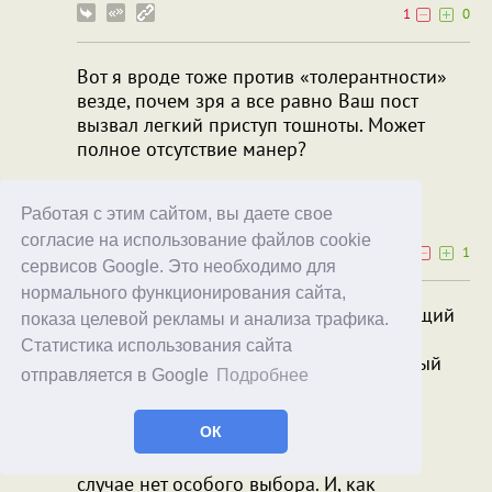
1
0
Вот я вроде тоже против «толерантности»
везде, почем зря а все равно Ваш пост
вызвал легкий приступ тошноты. Может
полное отсутствие манер?
Sceptical
Mehamer
Работая с этим сайтом, вы даете свое
31.10.25
06:10
согласие на использование файлов cookie
0
1
сервисов Google. Это необходимо для
нормального функционирования сайта,
Оппонент - это любой объект действующий
показа целевой рекламы и анализа трафика.
или говорящий в ключе вас не
Статистика использования сайта
устраивающем, так устроен современный
отправляется в Google
Подробнее
мир позволяющий высказаться или
прокомментрировать всё, что угодно.
ОК
Пример не в кассу. У хирурга в вашем
случае нет особого выбора. И, как