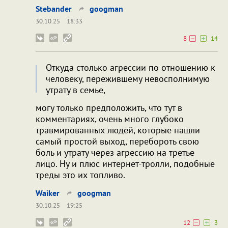
Stebander
googman
30.10.25
18:33
8
14
Откуда столько агрессии по отношению к
человеку, пережившему невосполнимую
утрату в семье,
могу только предположить, что тут в
комментариях, очень много глубоко
травмированных людей, которые нашли
самый простой выход, перебороть свою
боль и утрату через агрессию на третье
лицо. Ну и плюс интернет-тролли, подобные
треды это их топливо.
Waiker
googman
30.10.25
19:25
12
3