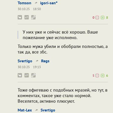
Tomson
igori-san°
30.10.25
18:50
0
8
У них уже и сейчас всё хорошо. Ваше
пожелание уже исполнено.
Только мужа убили и обобрали полностью, а
так да, все збс.
Svertigo
Regs
30.10.25
19:13
5
6
Тоже офигеваю с подобных мразей, но тут, в
комментах, такое уже стало нормой.
Веселятся, активно плюсуют.
Mat-Lex
Svertigo