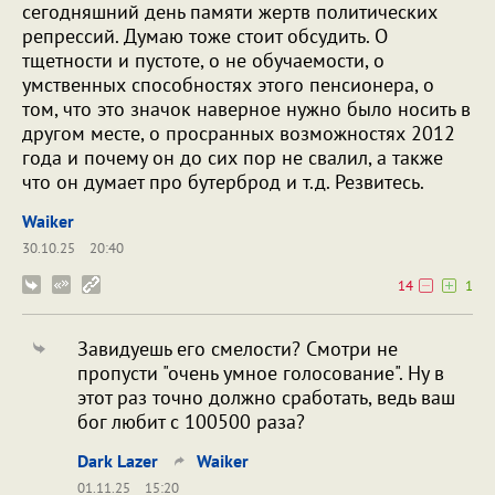
сегодняшний день памяти жертв политических
репрессий. Думаю тоже стоит обсудить. О
тщетности и пустоте, о не обучаемости, о
умственных способностях этого пенсионера, о
том, что это значок наверное нужно было носить в
другом месте, о просранных возможностях 2012
года и почему он до сих пор не свалил, а также
что он думает про бутерброд и т.д. Резвитесь.
Waiker
30.10.25
20:40
14
1
Завидуешь его смелости? Смотри не
пропусти "очень умное голосование". Ну в
этот раз точно должно сработать, ведь ваш
бог любит с 100500 раза?
Dark Lazer
Waiker
01.11.25
15:20