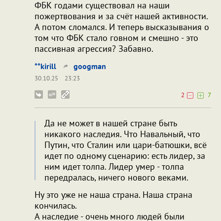
ФБК годами существовал на наши
пожертвования и за счёт нашей активности.
А потом сломался. И теперь высказывания о
том что ФБК стало говном и смешно - это
пассивная агрессия? Забавно.
**kirill
googman
30.10.25
23:23
2
7
Да не может в нашей стране быть
никакого наследия. Что Навальный, что
Путин, что Сталин или цари-батюшки, всё
идет по одному сценарию: есть лидер, за
ним идет толпа. Лидер умер - толпа
передралась, ничего нового веками.
Ну это уже не наша страна. Наша страна
кончилась.
А наследие - очень много людей были