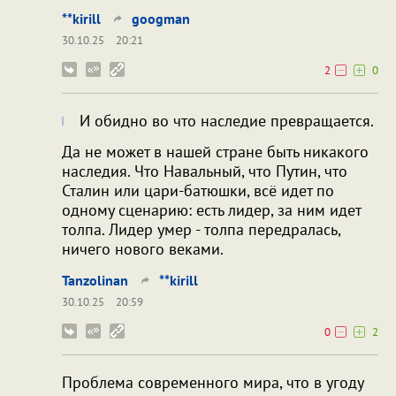
**kirill
googman
30.10.25
20:21
2
0
И обидно во что наследие превращается.
Да не может в нашей стране быть никакого
наследия. Что Навальный, что Путин, что
Сталин или цари-батюшки, всё идет по
одному сценарию: есть лидер, за ним идет
толпа. Лидер умер - толпа передралась,
ничего нового веками.
Tanzolinan
**kirill
30.10.25
20:59
0
2
Проблема современного мира, что в угоду