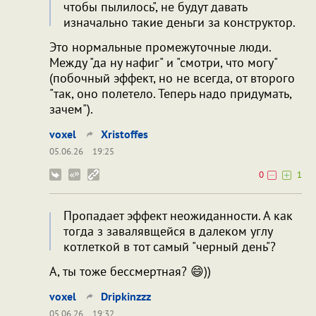
чтобы пылилось", не будут давать
изначально такие деньги за конструктор.
Это нормальные промежуточные люди.
Между "да ну нафиг" и "смотри, что могу"
(побочный эффект, но не всегда, от второго
"так, оно полетело. Теперь надо придумать,
зачем").
voxel
Xristoffes
05.06.26
19:25
0
1
Пропадает эффект неожиданности. А как
тогда з завалявщейся в далеком углу
котлеткой в тот самый "черный день"?
А, ты тоже бессмертная? 😄))
voxel
Dripkinzzz
05.06.26
19:32