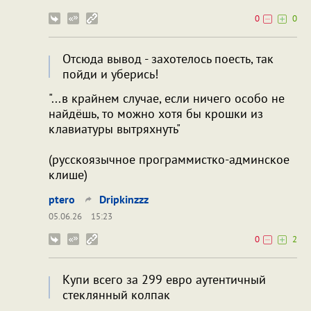
0
0
Отсюда вывод - захотелось поесть, так
пойди и уберись!
"...в крайнем случае, если ничего особо не
найдёшь, то можно хотя бы крошки из
клавиатуры вытряхнуть"
(русскоязычное программистко-админское
клише)
ptero
Dripkinzzz
05.06.26
15:23
0
2
Купи всего за 299 евро аутентичный
стеклянный колпак