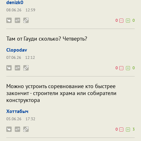
denizk0
08.06.26
12:59
0
0
Там от Гауди сколько? Четверть?
Clopodav
07.06.26
12:12
0
0
Можно устроить соревнование кто быстрее
закончит - строители храма или собиратели
конструктора
Хоттабыч
05.06.26
17:32
0
3