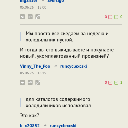
BigSister
Svertigo
05.06.26
18:00
0
0
Мы просто всё съедаем за неделю и
холодильник пустой.
И тогда вы его выкидываете и покупаете
новый, укомплектованный провизией?
Vinny_The_Poo
runcyclexcski
05.06.26
18:19
0
2
для каталогов содержимого
холодильников использовал
Это как?
b_x20852
runcyclexcski