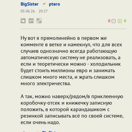
BigSister
ptero
05.06.26
20:27
0
0
Ну вот я прямолинейно в первом же
комменте в ветке и намекнул, что для всех
случаев однозначно всегда работающую
автоматическую систему не реализовать, а
если и теоретически можно - холодильник
будет стоить миллионы евро и занимать
слишком много места, и жрать слишком
много электричества.
А так, можно наверх/рядом/в приклеенную
коробочку-отсек и книжечку записную
положить, в которой карандашиком с
резинкой записывать всё по своей системе,
если очень надо.