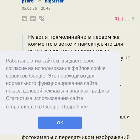
ptero
BigSister
05.06.26
20:42
0
0
Ну вот я прямолинейно в первом же
комменте в ветке и намекнул, что для
всех случаев однозначно всегда
работающую автоматическую систему не
Работая с этим сайтом, вы даете свое
реализовать, а если и теоретически
согласие на использование файлов cookie
можно - холодильник будет стоить
сервисов Google. Это необходимо для
миллионы евро и занимать слишком
нормального функционирования сайта,
много места, и жрать слишком много
электричества.
показа целевой рекламы и анализа трафика.
Статистика использования сайта
Автоматизация всех случаев, да, не
отправляется в Google
Подробнее
реализуема, но вариант из первого
коммента можно упростить до простейшей
в данное время конфигурации в виде
ОК
наличия встроенной в холодильник
фотокамеры с передатчиком изображений