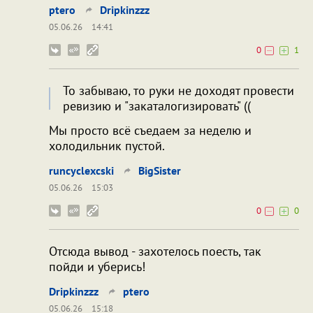
ptero
Dripkinzzz
05.06.26
14:41
0
1
То забываю, то руки не доходят провести
ревизию и "закаталогизировать" ((
Мы просто всё съедаем за неделю и
холодильник пустой.
runcyclexcski
BigSister
05.06.26
15:03
0
0
Отсюда вывод - захотелось поесть, так
пойди и уберись!
Dripkinzzz
ptero
05.06.26
15:18