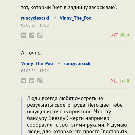
тот, который "нет, в задницу засосываю".
runcyclexcski
Vinny_The_Poo
05.06.26
19:22
0
0
А, точно.
Vinny_The_Poo
runcyclexcski
05.06.26
19:24
0
0
Люди всегда любят смотреть на
результаты своего труда. Лего даёт тебе
ощущение очень приятное. Что эту
бандуру, Звезду Смерти например,
сообразил ты, вот этими руками. Я думаю
люди, для которых это просто "построить