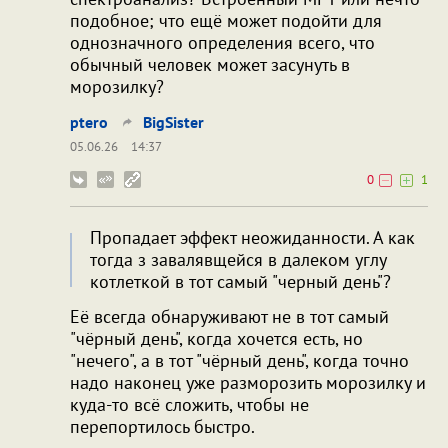
подобное; что ещё может подойти для
однозначного определения всего, что
обычный человек может засунуть в
морозилку?
ptero
BigSister
05.06.26
14:37
0
1
Пропадает эффект неожиданности. А как
тогда з завалявщейся в далеком углу
котлеткой в тот самый "черный день"?
Её всегда обнаруживают не в тот самый
"чёрный день", когда хочется есть, но
"нечего", а в тот "чёрный день", когда точно
надо наконец уже разморозить морозилку и
куда-то всё сложить, чтобы не
перепортилось быстро.