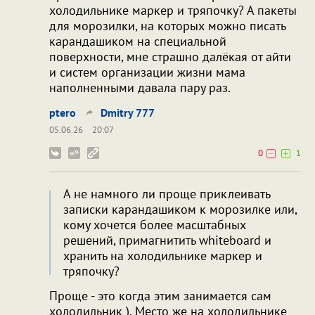
холодильнике маркер и тряпочку? А пакеты
для морозилки, на которых можно писать
карандашиком на специальной
поверхности, мне страшно далёкая от айти
и систем организации жизни мама
наполненными давала пару раз.
ptero
Dmitry 777
05.06.26
20:07
0
1
А не намного ли проще приклеивать
записки карандашиком к морозилке или,
кому хочется более масштабных
решений, примагнитить whiteboard и
хранить на холодильнике маркер и
тряпочку?
Проще - это когда этим занимается сам
холодильник ). Место же на холодильнике