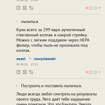
05.06.26
13:04
0
4
пылиться
Купи всего за 299 евро аутентичный
стеклянный колпак и накрой стройку.
Можно с лёгким поддувом через НЕРА
фильтр, чтобы пыль не проникала под
колпак.
xoxol
runcyclexcski
05.06.26
13:11
0
5
Построить и поставить пылиться.
Люди всегда любят смотреть на результаты
своего труда. Лего даёт тебе ощущение
очень приятное. Что эту бандуру, Звезду