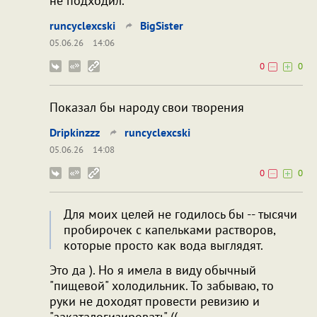
не подходил.
runcyclexcski
BigSister
05.06.26
14:06
0
0
Показал бы народу свои творения
Dripkinzzz
runcyclexcski
05.06.26
14:08
0
0
Для моих целей не годилось бы -- тысячи
пробирочек с капельками растворов,
которые просто как вода выглядят.
Это да ). Но я имела в виду обычный
"пищевой" холодильник. То забываю, то
руки не доходят провести ревизию и
"закаталогизировать" ((