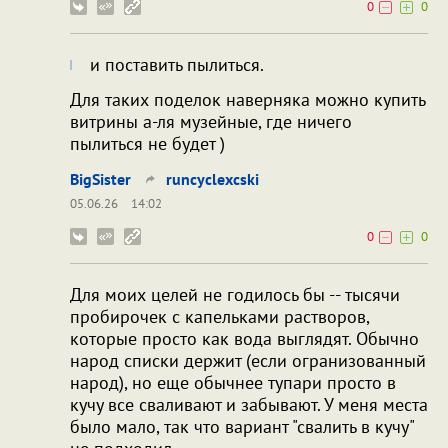
0
0
и поставить пылиться.
Для таких поделок наверняка можно купить
витрины а-ля музейные, где ничего
пылиться не будет )
BigSister
runcyclexcski
05.06.26
14:02
0
0
Для моих целей не годилось бы -- тысячи
пробирочек с капельками растворов,
которые просто как вода выглядят. Обычно
народ списки держит (если огранизованный
народ), но еще обычнее тупари просто в
кучу все сваливают и забывают. У меня места
было мало, так что вариант "свалить в кучу"