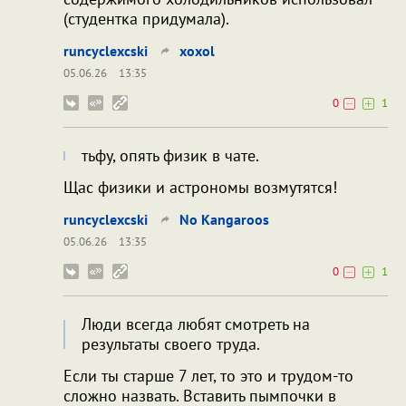
(студентка придумала).
runcyclexcski
xoxol
05.06.26
13:35
0
1
тьфу, опять физик в чате.
Щас физики и астрономы возмутятся!
runcyclexcski
No Kangaroos
05.06.26
13:35
0
1
Люди всегда любят смотреть на
результаты своего труда.
Если ты старше 7 лет, то это и трудом-то
сложно назвать. Вставить пымпочки в