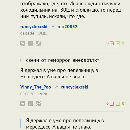
отображало, где что. Иначе люди откывали
холодильник на -80Ц и стояли долго перед
ним тупили, искали, что где.
runcyclexcski
b_x20852
05.06.26
19:01
0
1
свечи_от_геморроя_анекдот.тхт
Я держал в уме про пепельницу в
мерседесе. А ваш я не знаю.
Vinny_The_Poo
runcyclexcski
05.06.26
19:20
0
0
Я держал в уме про пепельницу в
мерседесе. А ваш я не знаю.