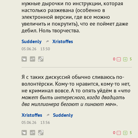
нужные дырочки по инструкции, которая
настолько разжевана (особенно в
электронной версии, где все можно
увеличить и покрутить), что ее поймет даже
дебил. Ноль творчества.
Suddenly
Xristoffes
05.06.26
13:50
0
5
Я с таких дискуссий обычно сливаюсь по-
волонтёрски. Кому-то нравится, кому-то нет,
не криминал вовсе. А то опять уйдём в «
что
может быть интересного, когда двадцать
два миллионера бегают и пинают мяч
».
Xristoffes
Suddenly
05.06.26
13:56
0
5