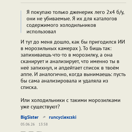
Я покупаю только дженерик лего 2х4 б/у,
они не убиваемые. Я их для каталогов
содержимого холодильников
использовал
И тут до меня дошло, как бы пригодился ИИ
в морозильных камерах ). То бишь так:
запихиваешь что-то в морозилку, а она
сканирует и анализирует, что именно ты в
неё запихнул, и апдейтает список в твоём
аппе. И аналогично, когда вынимаешь: пусть
бы сама анализировала и удаляла из
списка.
Или холодильники с такими морозилками
уже существуют?
BigSister
runcyclexcski
05.06.26
13:58