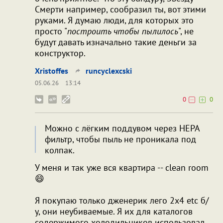
Смерти например, сообразил ты, вот этими
руками. Я думаю люди, для которых это
просто "
построить чтобы пылилось
", не
будут давать изначально такие деньги за
конструктор.
Xristoffes
runcyclexcski
05.06.26
13:14
0
0
Можно с лёгким поддувом через НЕРА
фильтр, чтобы пыль не проникала под
колпак.
У меня и так уже вся квартира -- clean room
😄
Я покупаю только дженерик лего 2х4 etc б/
у, они неубиваемые. Я их для каталогов
содержимого холодильников использовал