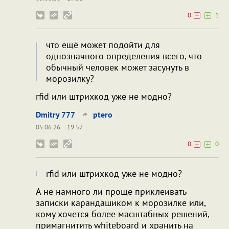
0
1
что ещё может подойти для
однозначного определения всего, что
обычный человек может засунуть в
морозилку?
rfid или штрихкод уже не модно?
Dmitry 777
ptero
05.06.26
19:57
0
0
rfid или штрихкод уже не модно?
А не намного ли проще приклеивать
записки карандашиком к морозилке или,
кому хочется более масштабных решений,
примагнитить whiteboard и хранить на