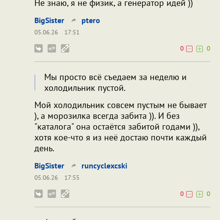
Не знаю, я не физик, а генератор идей ))
BigSister
ptero
05.06.26
17:51
0
0
Мы просто всё съедаем за неделю и
холодильник пустой.
Мой холодильник совсем пустым не бывает
), а морозилка всегда забита )). И без
"каталога" она остаётся забитой годами )),
хотя кое-что я из неё достаю почти каждый
день.
BigSister
runcyclexcski
05.06.26
17:55
0
0