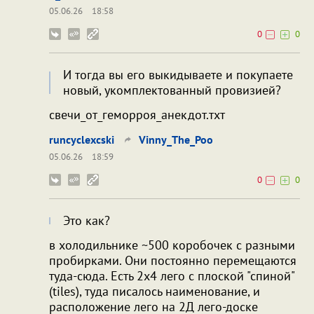
05.06.26
18:58
0
0
И тогда вы его выкидываете и покупаете
новый, укомплектованный провизией?
свечи_от_геморроя_анекдот.тхт
runcyclexcski
Vinny_The_Poo
05.06.26
18:59
0
0
Это как?
в холодильнике ~500 коробочек с разными
пробирками. Они постоянно перемещаются
туда-сюда. Есть 2x4 лего с плоской "спиной"
(tiles), туда писалось наименование, и
расположение лего на 2Д лего-доске