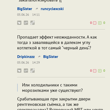
BigSister
runcyclexcski
05.06.26
14:11
0
0
Пропадает эффект неожиданности. А как
тогда з завалявщейся в далеком углу
котлеткой в тот самый "черный день"?
Dripkinzzz
BigSister
05.06.26
14:29
0
0
Или холодильники с такими
морозилками уже существуют?
Срабатывающая при закрытии двери
рентгеновская съёмка, а так же
спектроанализ? Встроенный МРТ или нечто