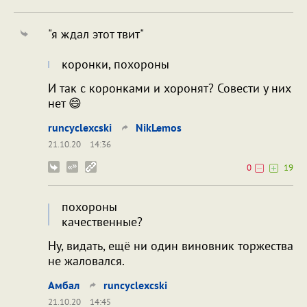
"я ждал этот твит"
коронки, похороны
И так с коронками и хоронят? Совести у них
нет 😄
runcyclexcski
NikLemos
21.10.20
14:36
0
19
похороны
качественные?
Ну, видать, ещё ни один виновник торжества
не жаловался.
Амбал
runcyclexcski
21.10.20
14:45