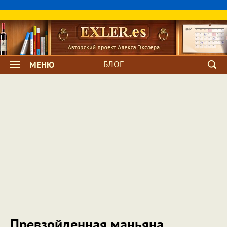
БЛОГ
МЕНЮ
Превзойденная маньяна