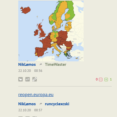
NikLemos
TimeWaster
22.10.20
00:36
0
1
reopen.europa.eu
NikLemos
runcyclexcski
22.10.20
00:37