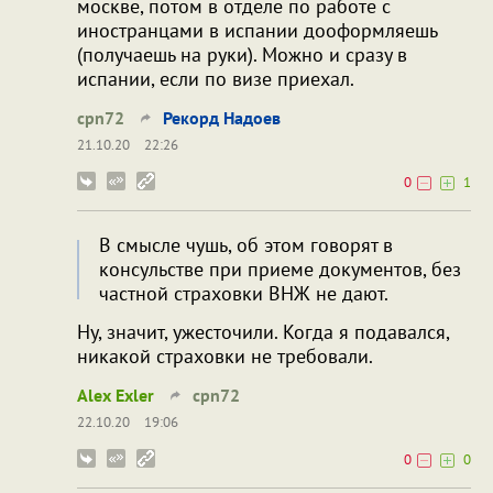
москве, потом в отделе по работе с
иностранцами в испании дооформляешь
(получаешь на руки). Можно и сразу в
испании, если по визе приехал.
cpn72
Рекорд Надоев
21.10.20
22:26
0
1
В смысле чушь, об этом говорят в
консульстве при приеме документов, без
частной страховки ВНЖ не дают.
Ну, значит, ужесточили. Когда я подавался,
никакой страховки не требовали.
Alex Exler
cpn72
22.10.20
19:06
0
0