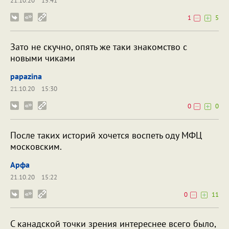
21.10.20
15:41
1
5
Зато не скучно, опять же таки знакомство с
новыми чиками
papazina
21.10.20
15:30
0
0
После таких историй хочется воспеть оду МФЦ
московским.
Арфа
21.10.20
15:22
0
11
С канадской точки зрения интереснее всего было,