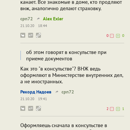
канает. Все знакомые в доме, кто продляют
внж, аналогично делают страховку.
cpn72
Alex Exler
21.10.20
18:44
0
0
об этом говорят в консульстве при
приеме документов
Как это "в консульстве"? ВНЖ ведь
оформляют в Министерстве внутренних дел,
а не иностранных.
Рекорд Надоев
cpn72
21.10.20
19:41
2
1
Оформляешь сначала в консульстве в