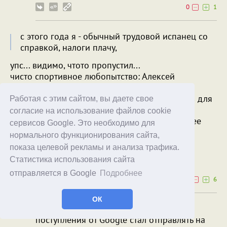
0
1
с этого года я - обычный трудовой испанец со
справкой, налоги плачу,
упс... видимо, чтото пропустил...
чисто спортивное любопытство: Алексей
Борисович, а что поменялось?
вроде бы ранее, российский уровень налогов для
Работая с этим сайтом, вы даете свое
Вас был комфортен.
согласие на использование файлов cookie
или появились местные клиенты, кому удобнее
сервисов Google. Это необходимо для
иметь "резидента ЕС"?
нормального функционирования сайта,
показа целевой рекламы и анализа трафика.
Deathtiny
Статистика использования сайта
21.10.20
14:04
отправляется в Google
Подробнее
0
6
ОК
Да просто оформил местный ИП и
поступления от Google стал отправлять на