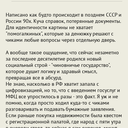
Написано как будто происходит в позднем СССР и
России 90х. Куча справок, потерянные документы.
Для идентичности картины не хватает
"помогалкиных", которые за денюжку решают с
чиками любые вопросы через отдельную дверь.
А вообще такое ощущение, что сейчас незаметно
за последнее десятилетие родился новый
социальный строй - "чиновничье государство",
которое душит логику и здравый смысл,
превращая все в абсурд.
Не знаю, насколько в РФ хватит запала с
цифровизацией, но то, что с введением госуслуг и
МФЦ все упростилось в разы - это факт. Я уж и не
помню, когда просто ходил куда-то с чиками
разговаривать и подавать бумажные заявления.
Если раньше покупка недвижимости была квестом
с регистрационной палатой, где народ с пяти утра
в очереди стоял- то сейчас я сам охренел..минут