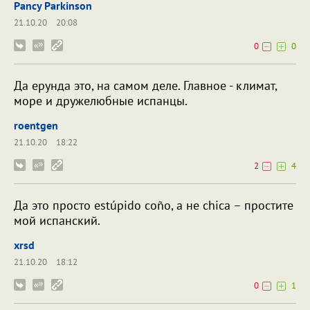
Pancy Parkinson
21.10.20
20:08
0
0
Да ерунда это, на самом деле. Главное - климат,
море и дружелюбные испанцы.
roentgen
21.10.20
18:22
2
4
Да это просто estúpido coño, а не chica – простите
мой испанский.
xrsd
21.10.20
18:12
0
1