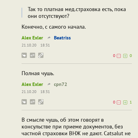
Так то платная мед.страховка есть, пока
они отсутствуют?
Конечно, с самого начала.
Alex Exler
Beatriss
21.10.20
18:31
0
0
Полная чушь.
Alex Exler
cpn72
21.10.20
18:31
0
1
В смысле чушь, об этом говорят в
консульстве при приеме документов, без
частной страховки ВНЖ не дают. Catsalut не