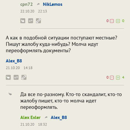
cpn72
NikLemos
22.10.20
22:13
0
0
А как в подобной ситуации поступают местные?
Пишут жалобу куда-нибудь? Молча идут
переоформлять документы?
Alex_B8
21.10.20
14:18
0
4
Да все по-разному. Кто-то скандалит, кто-то
жалобу пишет, кто-то молча идет
переоформлять.
Alex Exler
Alex_B8
21.10.20
18:32