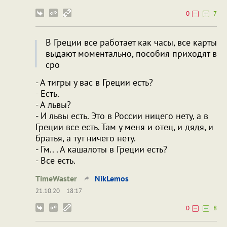
0
7
В Греции все работает как часы, все карты
выдают моментально, пособия приходят в
сро
- А тигры у вас в Греции есть?
- Есть.
- А львы?
- И львы есть. Это в России ницего нету, а в
Греции все есть. Там у меня и отец, и дядя, и
братья, а тут ничего нету.
- Гм.. . А кашалоты в Греции есть?
- Все есть.
TimeWaster
NikLemos
21.10.20
18:17
0
8