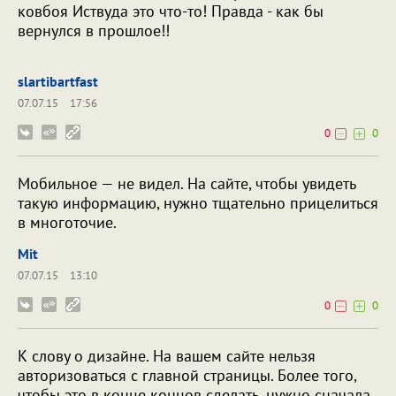
ковбоя Иствуда это что-то! Правда - как бы
вернулся в прошлое!!
slartibartfast
07.07.15
17:56
0
0
Мобильное — не видел. На сайте, чтобы увидеть
такую информацию, нужно тщательно прицелиться
в многоточие.
Mit
07.07.15
13:10
0
0
К слову о дизайне. На вашем сайте нельзя
авторизоваться с главной страницы. Более того,
чтобы это в конце концов сделать, нужно сначала