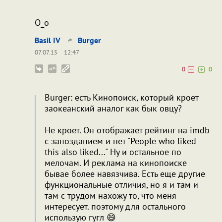
О_о
Bаsil IV
Burger
07.07.15
12:47
0
0
Burger: есть Кинопоиск, который кроет
заокеанский аналог как бык овцу?
Не кроет. Он отображает рейтинг на imdb
с запозданием и нет "People who liked
this also liked..." Ну и остальное по
мелочам. И реклама на кинопоиске
бывае более навязчива. Есть еще другие
функциональные отличия, но я и там и
там с трудом нахожу то, что меня
интересует. поэтому для остального
использую гугл 😄