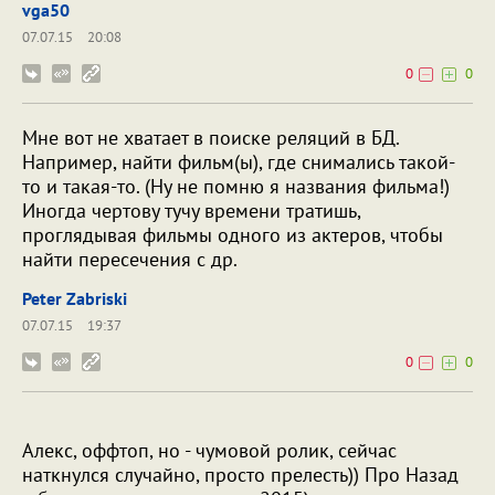
vga50
07.07.15
20:08
0
0
Мне вот не хватает в поиске реляций в БД.
Например, найти фильм(ы), где снимались такой-
то и такая-то. (Ну не помню я названия фильма!)
Иногда чертову тучу времени тратишь,
проглядывая фильмы одного из актеров, чтобы
найти пересечения с др.
Peter Zabriski
07.07.15
19:37
0
0
Алекс, оффтоп, но - чумовой ролик, сейчас
наткнулся случайно, просто прелесть)) Про Назад