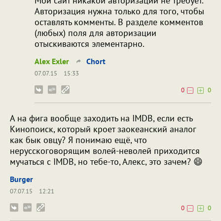
Мой сайт никакой авторизации не требует.
Авторизация нужна только для того, чтобы
оставлять комменты. В разделе комментов
(любых) поля для авторизации
отыскиваются элементарно.
Alex Exler
Chort
07.07.15
15:33
0
0
А на фига вообще заходить на IMDB, если есть
Кинопоиск, который кроет заокеанский аналог
как бык овцу? Я понимаю ещё, что
нерусскоговорящим волей-неволей приходится
мучаться с IMDB, но тебе-то, Алекс, это зачем? 😄
Burger
07.07.15
12:21
0
0