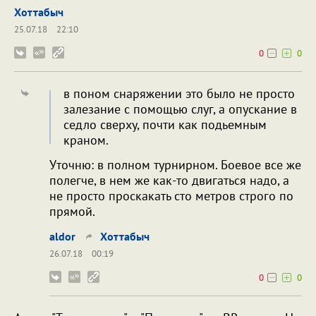
Хоттабыч
25.07.18
22:10
0
0
в поном снаряжении это было не просто
залезание с помощью слуг, а опускание в
седло сверху, почти как подьемным
краном.
Уточню: в полном турнирном. Боевое все же
полегче, в нем же как-то двигаться надо, а
не просто проскакать сто метров строго по
прямой.
aldor
Хоттабыч
26.07.18
00:19
0
0