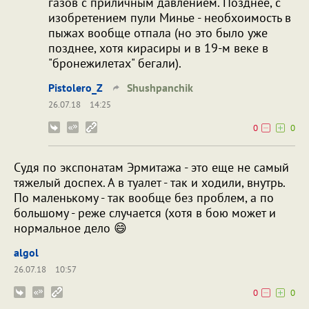
газов с приличным давлением. Позднее, с
изобретением пули Минье - необхоимость в
пыжах вообще отпала (но это было уже
позднее, хотя кирасиры и в 19-м веке в
"бронежилетах" бегали).
Pistolero_Z
Shushpanchik
26.07.18
14:25
0
0
Судя по экспонатам Эрмитажа - это еще не самый
тяжелый доспех. А в туалет - так и ходили, внутрь.
По маленькому - так вообще без проблем, а по
большому - реже случается (хотя в бою может и
нормальное дело 😄
algol
26.07.18
10:57
0
0