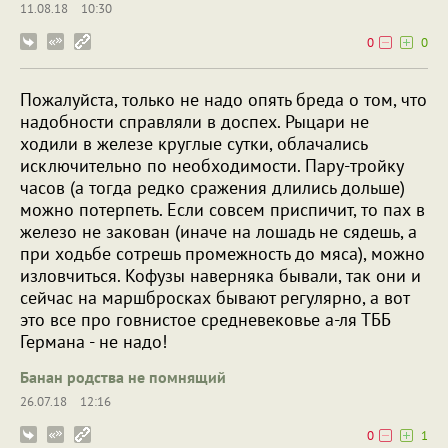
11.08.18
10:30
0
0
Пожалуйста, только не надо опять бреда о том, что
надобности справляли в доспех. Рыцари не
ходили в железе круглые сутки, облачались
исключительно по необходимости. Пару-тройку
часов (а тогда редко сражения длились дольше)
можно потерпеть. Если совсем приспичит, то пах в
железо не закован (иначе на лошадь не сядешь, а
при ходьбе сотрешь промежность до мяса), можно
изловчиться. Кофузы наверняка бывали, так они и
сейчас на маршбросках бывают регулярно, а вот
это все про говнистое средневековье а-ля ТББ
Германа - не надо!
Банан родства не помнящий
26.07.18
12:16
0
1