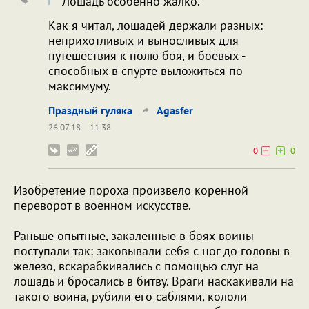
Лошадь особенно жалко.
Как я читал, лошадей держали разных:
неприхотливых и выносливых для
путешествия к полю боя, и боевых -
способных в спурте выложиться по
максимуму.
Праздный гуляка
Agasfer
26.07.18
11:38
0
0
Изобретение пороха произвело коренной
переворот в военном искусстве.
Раньше опытные, закаленные в боях воины
поступали так: заковывали себя с ног до головы в
железо, вскарабкивались с помощью слуг на
лошадь и бросались в битву. Враги наскакивали на
такого воина, рубили его саблями, кололи