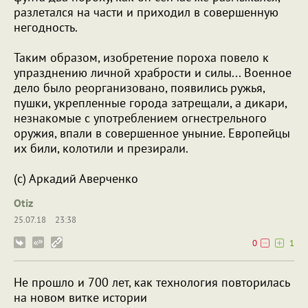
разлетался на части и приходил в совершенную
негодность.
Таким образом, изобретение пороха повело к
упразднению личной храбрости и силы... Военное
дело было реорганизовано, появились ружья,
пушки, укрепленные города затрещали, а дикари,
незнакомые с употреблением огнестрельного
оружия, впали в совершенное уныние. Европейцы
их били, колотили и презирали.
(с) Аркадий Аверченко
Otiz
25.07.18
23:38
0
1
Не прошло и 700 лет, как технология повторилась
на новом витке истории