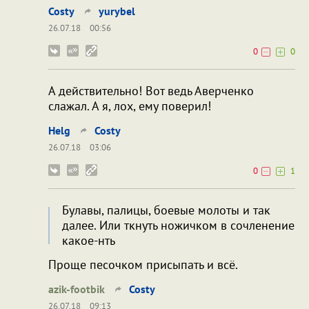
Costy
yurybel
26.07.18
00:56
0
0
А действительно! Вот ведь Аверченко
слажал. А я, лох, ему поверил!
Helg
Costy
26.07.18
03:06
0
1
Булавы, палицы, боевые молоты и так
далее. Или ткнуть ножичком в сочленение
какое-нть
Проще песочком присыпать и всё.
azik-footbik
Costy
26.07.18
09:13