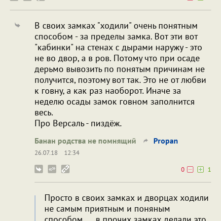
В своих замках "ходили" очень понятным
способом - за пределы замка. Вот эти вот
"кабинки" на стенах с дырами наружу - это
не во двор, а в ров. Потому что при осаде
дерьмо вывозить по понятым причинам не
получится, поэтому вот так. Это не от любви
к говну, а как раз наоборот. Иначе за
неделю осады замок говном заполнится
весь.
Про Версаль - пиздёж.
Банан родства не помнящий
Propan
26.07.18
12:34
0
1
Просто в своих замках и дворцах ходили
не самым приятным и поняным
способом. ... в прочих замках делали это