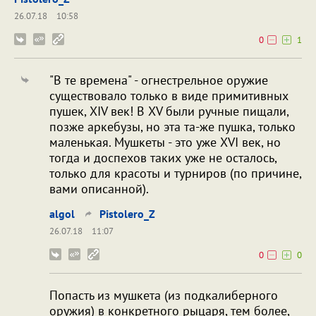
26.07.18
10:58
0
1
"В те времена" - огнестрельное оружие
существовало только в виде примитивных
пушек, XIV век! В XV были ручные пищали,
позже аркебузы, но эта та-же пушка, только
маленькая. Мушкеты - это уже XVI век, но
тогда и доспехов таких уже не осталось,
только для красоты и турниров (по причине,
вами описанной).
algol
Pistolero_Z
26.07.18
11:07
0
0
Попасть из мушкета (из подкалиберного
оружия) в конкретного рыцаря, тем более,