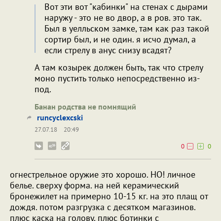
Вот эти вот "кабинки" на стенах с дырами
наружу - это не во двор, а в ров. это так.
Был в уелльском замке, там как раз такой
сортир был, и не один. я исчо думал, а
если стрелу в анус снизу всадят?
А там козырек должен быть, так что стрелу
моно пустить только непосредственно из-
под.
Банан родства не помнящий
runcyclexcski
27.07.18
20:49
0
0
огнестрельное оружие это хорошо. НО! личное
белье. сверху форма. на ней керамический
бронежилет на примерно 10-15 кг. на это плащ от
дождя. потом разгрузка с десятком магазинов.
плюс каска на голову. плюс ботинки с