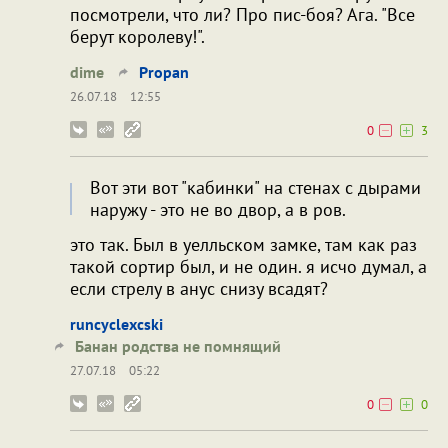
посмотрели, что ли? Про пис-боя? Ага. "Все
берут королеву!".
dime
Propan
26.07.18
12:55
0
3
Вот эти вот "кабинки" на стенах с дырами
наружу - это не во двор, а в ров.
это так. Был в уелльском замке, там как раз
такой сортир был, и не один. я исчо думал, а
если стрелу в анус снизу всадят?
runcyclexcski
Банан родства не помнящий
27.07.18
05:22
0
0