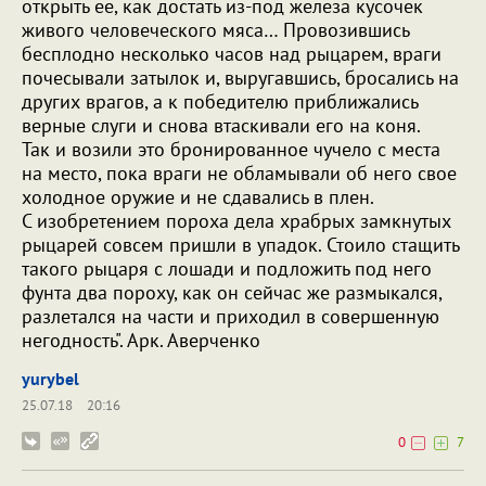
открыть ее, как достать из-под железа кусочек
живого человеческого мяса… Провозившись
бесплодно несколько часов над рыцарем, враги
почесывали затылок и, выругавшись, бросались на
других врагов, а к победителю приближались
верные слуги и снова втаскивали его на коня.
Так и возили это бронированное чучело с места
на место, пока враги не обламывали об него свое
холодное оружие и не сдавались в плен.
С изобретением пороха дела храбрых замкнутых
рыцарей совсем пришли в упадок. Стоило стащить
такого рыцаря с лошади и подложить под него
фунта два пороху, как он сейчас же размыкался,
разлетался на части и приходил в совершенную
негодность". Арк. Аверченко
yurybel
25.07.18
20:16
0
7