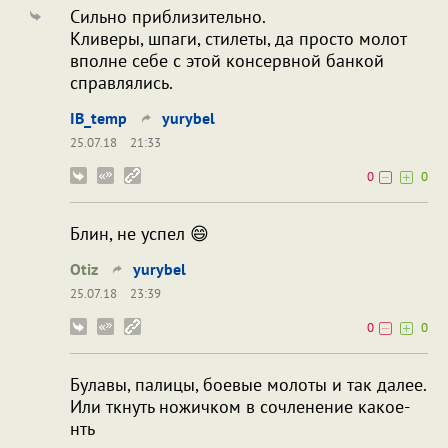
Сильно приблизительно.
Кливеры, шпаги, стилеты, да просто молот
вполне себе с этой консервной банкой
справлялись.
IB_temp
yurybel
25.07.18
21:33
0
0
Блин, не успел 😄
Otiz
yurybel
25.07.18
23:39
0
0
Булавы, палицы, боевые молоты и так далее.
Или ткнуть ножичком в сочленение какое-
нть