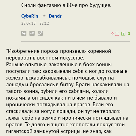
Сняли фантазию в 80-е про будущее.
CybeRin
Dendr
25.07.18
22:12
0
0
"Изобретение пороха произвело коренной
переворот в военном искусстве.
Раньше опытные, закаленные в боях воины
поступали так: заковывали себя с ног до головы в
железо, вскарабкивались с помощью слуг на
лошадь и бросались в битву. Враги наскакивали на
такого воина, рубили его саблями, кололи
ножами, а он сидел как ни в чем не бывало и
иронически поглядывал на врагов. Если его
стаскивали за ногу с лошади, он тут не терялся:
лежал себе на земле и иронически поглядывал на
врагов. Те долго и тщетно хлопотали вокруг этой
гигантской замкнутой устрицы, не зная, как