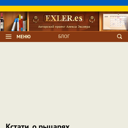
БЛОГ
МЕНЮ
Кстати, о рыцарях