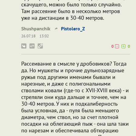
скачущего, можно было только случайно.
Там рассеяние было в несколько метров
уже на дистанции в 30-40 метров.
Shushpanchik
Pistolero_Z
26.07.18
13:02
0
0
Рассеивание в смысле у дробовиков? Тогда
да. Но мушкеты и прочие дульнозарядные
ружья под другими именами бывали и
нарезные, и даже с полигональными
стволами ковали (где-то с XVII-XVIII века) - и
стреляли они куда дальше и точнее, чем на
30-40 метров. У них и подкалиберность
была условная, да - пуля была меньшего
диаметра, чем ствол, но за счет плотной
посадки на облегающий пыж - она шла таки
по нарезам и обеспечивала обтюрацию