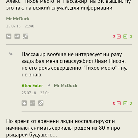
Алекс, "Тихое место" и "Пассажир" на BR вышли. Ну
это так, на всякий случай, для информации.
Mr.McDuck
25.07.18
21:40
2
0
Пассажир вообще не интересует ни разу,
задолбал меня спецслужбист Лиам Нисон,
не его роль совершенно. "Тихое место" - ну,
не знаю.
Alex Exler
Mr.McDuck
25.07.18
22:04
0
0
Но время от времени люди ностальгируют и
начинают снимать сериалы родом из 80-х про
рыцарей будущего...