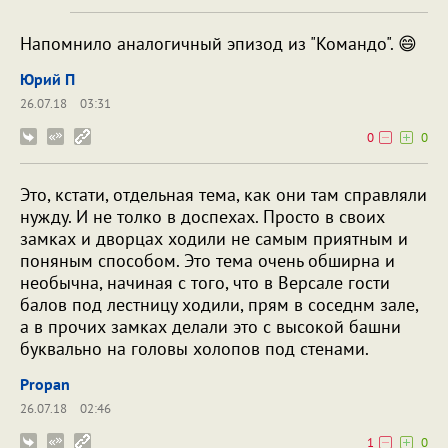
Напомнило аналогичный эпизод из "Командо". 😄
Юрий П
26.07.18
03:31
0
0
Это, кстати, отдельная тема, как они там справляли
нужду. И не толко в доспехах. Просто в своих
замках и дворцах ходили не самым приятным и
поняным способом. Это тема очень обширна и
необычна, начиная с того, что в Версале гости
балов под лестницу ходили, прям в соседнм зале,
а в прочих замках делали это с высокой башни
буквально на головы холопов под стенами.
Propan
26.07.18
02:46
1
0