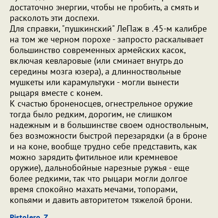
достаточно энергии, чтобы не пробить, а смять и
расколоть эти доспехи.
Для справки, "пушкинский" ЛеПаж в .45-м калибре
на том же черном порохе - запросто раскалывает
большинство современных армейских касок,
включая кевларовые (или сминает внутрь до
середины мозга юзера), а длинноствольные
мушкеты или карамультуки - могли вынести
рыцаря вместе с конем.
К счастью броненосцев, огнестрельное оружие
тогда было редким, дорогим, не слишком
надежным и в большинстве своем одноствольным,
без возможности быстрой перезарядки (а в броне
и на коне, вообще трудно себе представить, как
можно зарядить фитильное или кремневое
оружие), дальнобойные нарезные ружья - еще
более редкими, так что рыцари могли долгое
время спокойно махать мечами, топорами,
копьями и давить авторитетом тяжелой брони.
Pistolero_Z