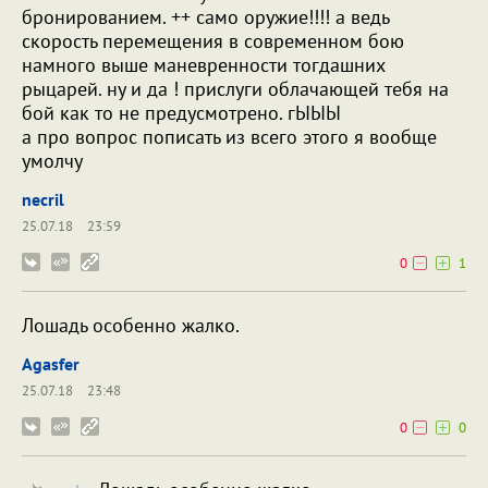
бронированием. ++ само оружие!!!! а ведь
скорость перемещения в современном бою
намного выше маневренности тогдашних
рыцарей. ну и да ! прислуги облачающей тебя на
бой как то не предусмотрено. гЫЫЫ
а про вопрос пописать из всего этого я вообще
умолчу
necril
25.07.18
23:59
0
1
Лошадь особенно жалко.
Agasfer
25.07.18
23:48
0
0