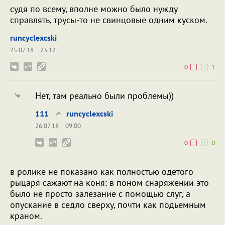
судя по всему, вполне можно было нужду
справлять, трусы-то не свинцовые одним куском.
runcyclexcski
25.07.18
23:12
0
1
Нет, там реально были проблемы))
111
runcyclexcski
26.07.18
09:00
0
0
в ролике не показано как полностью одетого
рыцаря сажают на коня: в поном снаряжении это
было не просто залезание с помощью слуг, а
опускание в седло сверху, почти как подьемным
краном.