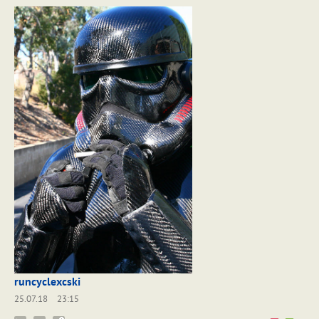
runcyclexcski
25.07.18
23:15