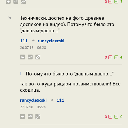
0
3
Технически, доспех на фото древнее
доспехов на видео). Потому что было это
"давным-давно..."
111
runcyclexcski
26.07.18
06:28
0
4
Потому что было это "давным-давно..."
так вот откуда рыцари позаимствовали! Все
сходица.
runcyclexcski
111
27.07.18
05:24
0
0