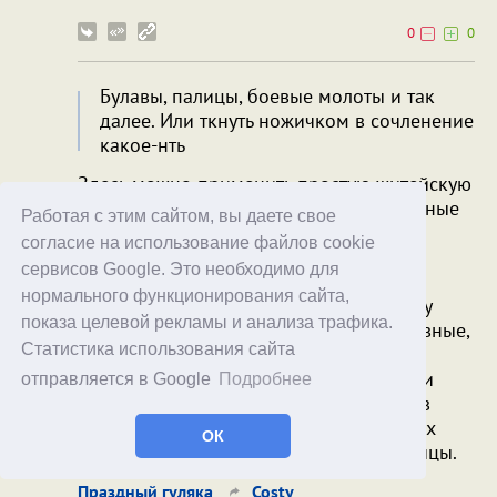
0
0
Булавы, палицы, боевые молоты и так
далее. Или ткнуть ножичком в сочленение
какое-нть
Здесь можно применить простую житейскую
логику: потомственные профессиональные
Работая с этим сайтом, вы даете свое
воины не будут вкладывать очень
согласие на использование файлов cookie
существенные деньги в то, что не
сервисов Google. Это необходимо для
обеспечивает им безопасность и
нормального функционирования сайта,
преимущество на поле боя. А поскольку
показа целевой рекламы и анализа трафика.
сословие таки закупалось (на свои кровные,
Статистика использования сайта
между прочим) - то понятно, что все
вышеперечисленные инструменты были
отправляется в Google
Подробнее
весьма умеренно эффективны супротив
обученного воевать в тяжёлых доспехах
ОК
рыцаря - и тем более рыцарской конницы.
Праздный гуляка
Costy