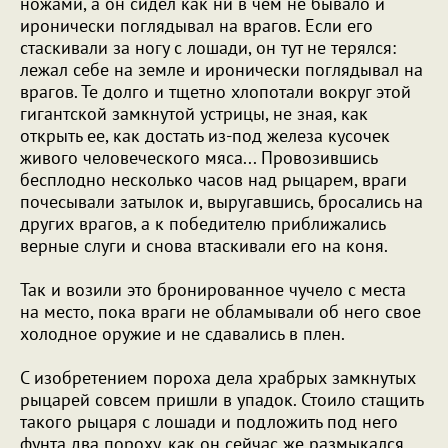
ножами, а он сидел как ни в чем не бывало и
иронически поглядывал на врагов. Если его
стаскивали за ногу с лошади, он тут не терялся:
лежал себе на земле и иронически поглядывал на
врагов. Те долго и тщетно хлопотали вокруг этой
гигантской замкнутой устрицы, не зная, как
открыть ее, как достать из-под железа кусочек
живого человеческого мяса... Провозившись
бесплодно несколько часов над рыцарем, враги
почесывали затылок и, выругавшись, бросались на
других врагов, а к победителю приближались
верные слуги и снова втаскивали его на коня.
Так и возили это бронированное чучело с места
на место, пока враги не обламывали об него свое
холодное оружие и не сдавались в плен.
С изобретением пороха дела храбрых замкнутых
рыцарей совсем пришли в упадок. Стоило стащить
такого рыцаря с лошади и подложить под него
фунта два пороху, как он сейчас же размыкался,