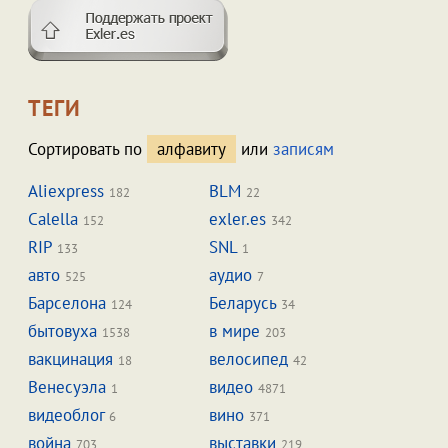
ТЕГИ
Сортировать по
алфавиту
или
записям
Aliexpress
BLM
182
22
Calella
exler.es
152
342
RIP
SNL
133
1
авто
аудио
525
7
Барселона
Беларусь
124
34
бытовуха
в мире
1538
203
вакцинация
велосипед
18
42
Венесуэла
видео
1
4871
видеоблог
вино
6
371
война
выставки
703
219