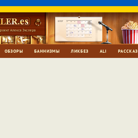
роект Алекса Экслера
ОБЗОРЫ
БАННИЗМЫ
ЛИКБЕЗ
ALI
РАССКА