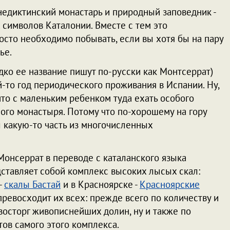
недиктинский монастарь и природный заповедник -
символов Каталонии. Вместе с тем это
осто необходимо побывать, если вы хотя бы на пару
ье.
едко ее название пишут по-русски как Монтсеррат)
й-то год периодического проживания в Испании. Ну,
что с маленьким ребенком туда ехать особого
мого монастыря. Потому что по-хорошему на гору
ы какую-то часть из многочисленных
Монсеррат в переводе с каталанского языка
дставляет собой комплекс высоких лысых скал:
-
скалы Бастай
и в Красноярске -
Красноярские
, превосходит их всех: прежде всего по количеству и
осторг живописнейших долин, ну и также по
ов самого этого комплекса.