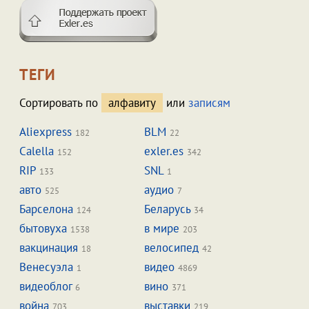
ТЕГИ
Сортировать по
алфавиту
или
записям
Aliexpress
BLM
182
22
Calella
exler.es
152
342
RIP
SNL
133
1
авто
аудио
525
7
Барселона
Беларусь
124
34
бытовуха
в мире
1538
203
вакцинация
велосипед
18
42
Венесуэла
видео
1
4869
видеоблог
вино
6
371
война
выставки
703
219