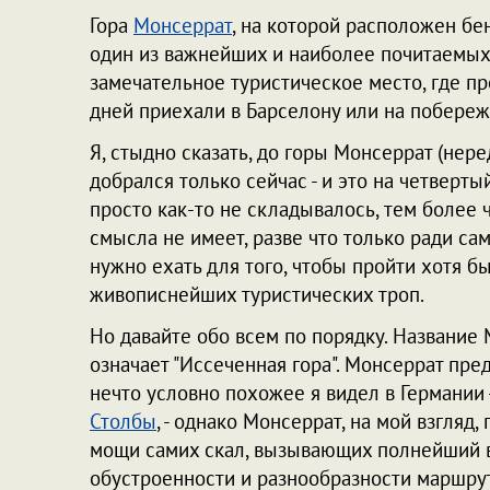
Гора
Монсеррат
, на которой расположен бе
один из важнейших и наиболее почитаемых 
замечательное туристическое место, где пр
дней приехали в Барселону или на побереж
Я, стыдно сказать, до горы Монсеррат (нер
добрался только сейчас - и это на четверты
просто как-то не складывалось, тем более 
смысла не имеет, разве что только ради са
нужно ехать для того, чтобы пройти хотя б
живописнейших туристических троп.
Но давайте обо всем по порядку. Название 
означает "Иссеченная гора". Монсеррат пре
нечто условно похожее я видел в Германии 
Столбы
, - однако Монсеррат, на мой взгляд
мощи самих скал, вызывающих полнейший в
обустроенности и разнообразности маршрут