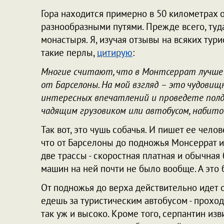
Гора находится примерно в 50 километрах 
разнообразными путями. Прежде всего, туд
монастыря. Я, изучая отзывы на всяких тури
такие перлы,
цитирую
:
Многие считают, что в Монтсеррат лучше е
от Барселоны. На мой взгляд – это чудовищ
интересных впечатлений и проведете полд
чадящим грузовиком или автобусом, набит
Так вот, это чушь собачья. И пишет ее чело
что от Барселоны до подножья Монсеррат ид
две трассы - скоростная платная и обычная 
машин на ней почти не было вообще. А это б
От подножья до верха действительно идет 
едешь за туристическим автобусом - проход
так уж и высоко. Кроме того, серпантин из