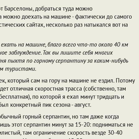
от Барселоны, добраться туда можно
а можно доехать на машине - фактически до самого
стических сайтах, несколько раз натыкался вот на
хать на машине, благо всего что-то около 40 км
ное заблуждение. Так вы лишите себя многих
ня пыхтя по горному серпантину за каким-нибудь
ом туристами.
век, который сам на гору на машине не ездил. Потому
ет отличная скоростная трасса (собственно, там
бесплатная), по которой я ехал минут тридцать и
ыл конкретный пик сезона - август.
обычный горный серпантин, но там даже когда
ишь этот серпантин минут за 15-20: подниматься не
вилистый, там ограничение скорость везде 30-40