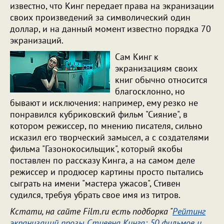
известно, что Кинг передает права на экранизации
своих произведений за символический один
доллар, и на данный момент известно порядка 70
экранизаций.
Сам Кинг к
экранизациям своих
книг обычно относится
благосклонно, но
бывают и исключения: например, ему резко не
понравился кубриковский фильм "Сияние", в
котором режиссер, по мнению писателя, сильно
исказил его творческий замысел, а с создателями
фильма "Газонокосильщик", который якобы
поставлен по рассказу Кинга, а на самом деле
режиссер и продюсер картины просто пытались
сыграть на имени "мастера ужасов", Стивен
судился, требуя убрать свое имя из титров.
Кстати, на сайте Film.ru есть подборка "
Рейтинг
экранизаций прозы Стивена Кинга: 50 фильмов и