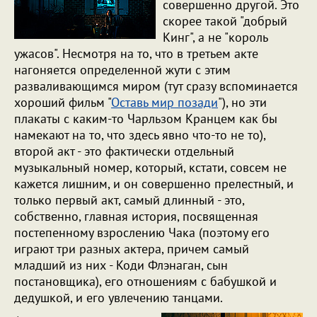
совершенно другой. Это
скорее такой "добрый
Кинг", а не "король
ужасов". Несмотря на то, что в третьем акте
нагоняется определенной жути с этим
разваливающимся миром (тут сразу вспоминается
хороший фильм "
Оставь мир позади
"), но эти
плакаты с каким-то Чарльзом Кранцем как бы
намекают на то, что здесь явно что-то не то),
второй акт - это фактически отдельный
музыкальный номер, который, кстати, совсем не
кажется лишним, и он совершенно прелестный, и
только первый акт, самый длинный - это,
собственно, главная история, посвященная
постепенному взрослению Чака (поэтому его
играют три разных актера, причем самый
младший из них - Коди Флэнаган, сын
постановщика), его отношениям с бабушкой и
дедушкой, и его увлечению танцами.