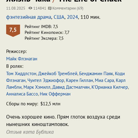
11.08.2025
114841
Комментарии (69)
фэнтезийная драма
,
США
,
2024
, 110 мин.
Рейтинг IMDB: 7,5
7,5
Рейтинг Кинопоиск: 7,7
Рейтинг Экслера: 7,5
Режиссер:
Майк Флэнаган
В ролях:
Том Хиддлстон
,
Джейкоб Тремблей
,
Бенджамин Паяк
,
Коди
Флэнаган
,
Чуител Эджиофор
,
Карен Гиллан
,
Миа Сара
,
Карл
Ламбли
,
Марк Хэмилл
,
Давид Дастмалчян
,
К’Орианка Килчер
,
Анналиса Бассо
,
Ник Офферман
Сборы по миру: $12,5 млн
Очень хорошее кино. Прям глоток воздуха среди
нынешних киноштамповок.
Отзыв кота Бублика