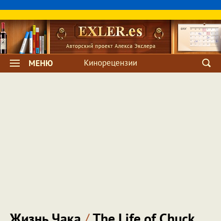
Кинорецензии
МЕНЮ
Жизнь Чака
/
The Life of Chuck