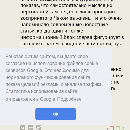
показав, что самостоятельно мыслящих
персонажей там нет, есть лишь проекции
воспринятого Чаком за жизнь, - и это очень
напоминало современные новостные
статьи, когда один и тот же
информационный блок сперва фигурирует в
заголовке, затем в водной части статьи, ну а
потом более развернуто ещё раз
повторяется в самой статье.
Работая с этим сайтом, вы даете свое
согласие на использование файлов cookie
Действительно интересно, из каких именно
сервисов Google. Это необходимо для
исходных элементов собран его мысленный
нормального функционирования сайта,
конструкт? Нет, не интересно - уж точно не
показа целевой рекламы и анализа трафика.
настолько, чтобы целиком прослушивать
Статистика использования сайта
одни и те же "мемовые афоризмы" по
отправляется в Google
Подробнее
нескольку раз целиком.
Алекс У
Roman_M
ОК
12.08.25
09:00
2
2