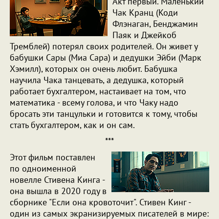
Акт первый. Маленький
Чак Кранц (Коди
Флэнаган, Бенджамин
Паяк и Джейкоб
Тремблей) потерял своих родителей. Он живет у
бабушки Сары (Миа Сара) и дедушки Эйби (Марк
Хэмилл), которых он очень любит. Бабушка
научила Чака танцевать, а дедушка, который
работает бухгалтером, настаивает на том, что
математика - всему голова, и что Чаку надо
бросать эти танцульки и готовится к тому, чтобы
стать бухгалтером, как и он сам.
***
Этот фильм поставлен
по одноименной
новелле Стивена Кинга -
она вышла в 2020 году в
сборнике "Если она кровоточит". Стивен Кинг -
один из самых экранизируемых писателей в мире: