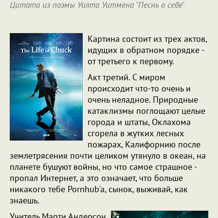
Цитата из поэмы Уолта Уитмена "Песнь о себе"
Картина состоит из трех актов,
идущих в обратном порядке -
от третьего к первому.
Акт третий. С миром
происходит что-то очень и
очень неладное. Природные
катаклизмы поглощают целые
города и штаты, Оклахома
сгорела в жутких лесных
пожарах, Калифорнию после
землетрясения почти целиком утянуло в океан, на
планете бушуют войны, но что самое страшное -
пропал Интернет, а это означает, что больше
никакого тебе Pornhub'a, сынок, выживай, как
знаешь.
Учитель Марти Андерсон