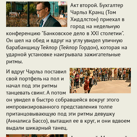
Акт второй. Бухгалтер
Чарльз Кранц (Том
Хиддлстон) приехал в
город на недельную
конференцию "Банковское дело в XXI столетии".
Он шел на обед и вдруг на углу увидел уличную
барабанщицу Тейлор (Тейлор Гордон), которая на
ударной установке наигрывала зажигательные
ритмы.
И вдруг Чарльз поставил
свой портфель на пол и
начал под эти ритмы
танцевать свинг. А потом
он увидел в быстро собравшейся вокруг этого
импровизированного представления толпе
пританцовывающую под эти ритмы девушку
(Анналиса Бассо), вытащил ее в круг, и они вдвоем
выдали шикарный танец.