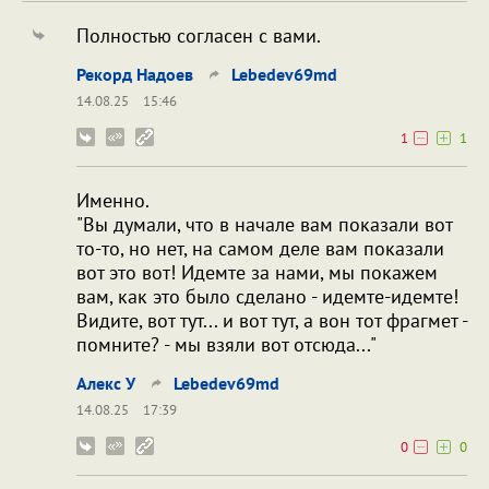
Полностью согласен с вами.
Рекорд Надоев
Lebedev69md
14.08.25
15:46
1
1
Именно.
"Вы думали, что в начале вам показали вот
то-то, но нет, на самом деле вам показали
вот это вот! Идемте за нами, мы покажем
вам, как это было сделано - идемте-идемте!
Видите, вот тут... и вот тут, а вон тот фрагмет -
помните? - мы взяли вот отсюда..."
Алекс У
Lebedev69md
14.08.25
17:39
0
0