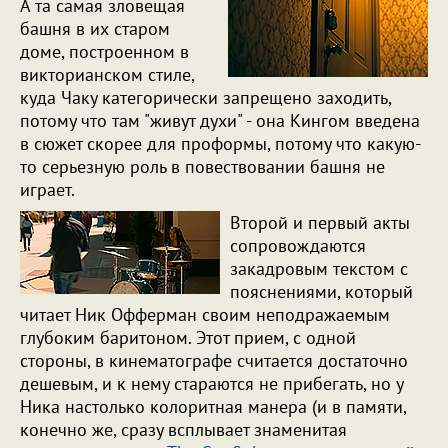
А та самая зловещая
башня в их старом
доме, построенном в
викторианском стиле,
куда Чаку категорически запрещено заходить,
потому что там "живут духи" - она Кингом введена
в сюжет скорее для проформы, потому что какую-
то серьезную роль в повествовании башня не
играет.
Второй и первый акты
сопровождаются
закадровым текстом с
пояснениями, который
читает Ник Офферман своим неподражаемым
глубоким баритоном. Этот прием, с одной
стороны, в кинематографе считается достаточно
дешевым, и к нему стараются не прибегать, но у
Ника настолько колоритная манера (и в памяти,
конечно же, сразу всплывает знаменитая