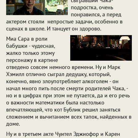
сыгравший Чака-
подростка, очень
понравился, а перед
актером стояли непростые задачи, особенно в
сценах в школе. И танцует он здорово.
Миа Сара в роли
бабушки - чудесная,
жалко только этому
персонажу в картине
отведено совсем немного времени. Ну и Марк
Хэмилл отлично сыграл дедушку, который,
конечно, явно злоупотребляет алкоголем - он
начал много пить после смерти родителей Чака, -
но и в цифрах при этом не путается, да и его речь
о важности математики была настолько
впечатляющей, что кот Бублик решил заняться
сложением и вычитанием всех тапок, найденных в
доме.
Ну и в третьем акте Чуител Эджиофор и Карен