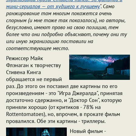
мини-сериалов — от худшего к лучшему
". Само
ранжирование там многим покажется очень
спорным (и мне тоже так показалось), но авторы,
безусловно, имеют право на свою позицию, тем
более что они подробно объясняют, почему они ту
или иную экранизацию поставили на
соответствующее место.
Режиссер Майк
Флэнаган к творчеству
Стивена Кинга
обращается не первый
раз. До этого он поставил две картины по его
произведениям - это "Игра Джералда", принятая
достаточно сдержанно, и "Доктор Сон", которую
приняли хорошо (от критиков - 78% на
Rottentomatoes), но, впрочем, в прокате фильм
провалился. Обе эти картины - триллеры.
Новый фильм -