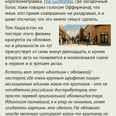
короткометражка
The Gunfighter
, где загадочный
Голос тоже говорил голосом Оффермана), что
меня этот прием совершенно не раздражал, и я
даже посчитал, что это имело смысл сделать.
Том Хиддлстон на
постере этого фильма
красуется на обложке,
но в реальности он тут
присутствует от силы минут двенадцать, и кроме
второго акта он появляется в малюсенькой сцене
в первом и в третьем актах.
Кстати, вот этот идиотизм с обложкой/
постером, где очень крупным шрифтом пишут
восхищенные отзывы каких-то критиков - это не
отсебятина российских дистрибуторов, это
просто перевод оригинальной обложки/постера.
Идиотизм полнейший, я в упор не понимаю, зачем
создатели картины это сделали. На обложках
иногда меленько цитируют каких-то критиков, но