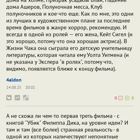
дома Ашеров, Полуночная месса, Клуб
полуночников и кое-что еще. Как по мне, это одни
из лучших в художественном плане за последнее
время фильмов в жанре хоррор, рекомендую. И
всегда в одной из ролей — его жена, Кейт Сигел (и
это хорошо, потому что она хорошая актриса). В
Жизни Чака она сыграла его детскую учительницу
литературы, которая читала ему Уолта Уитмена (и
не указана у Экслера "в ролях", потому что,
видимо, появляется ближе к концу фильма).
4aldon
14.08.25
20:02
0
0
А не схожа ли чем-то первая треть фильма - с
книгой "Убик" Филиппа Дика, на уровне идеи? И
там и там (все более) странная реальность - в
одной из которых наличествуют непонятные