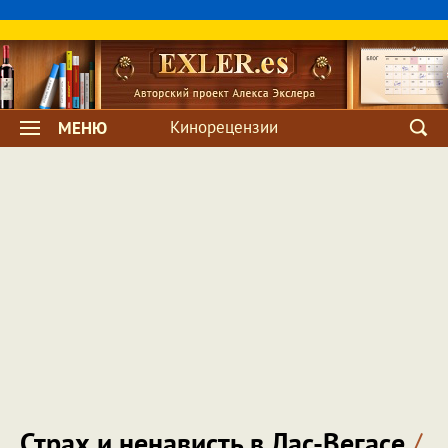
Кинорецензии
МЕНЮ
Страх и ненависть в Лас-Вегасе
/