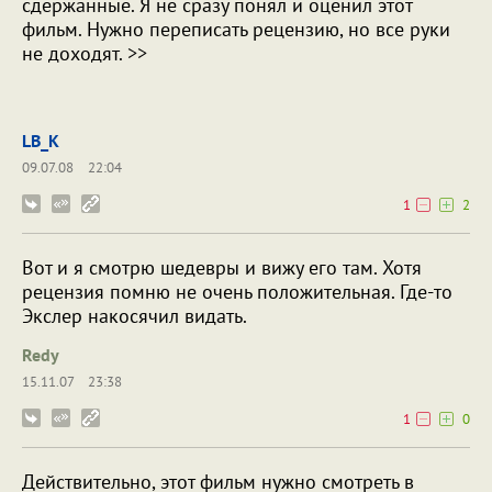
сдержанные. Я не сразу понял и оценил этот
фильм. Нужно переписать рецензию, но все руки
не доходят. >>
LB_K
09.07.08
22:04
1
2
Вот и я смотрю шедевры и вижу его там. Хотя
рецензия помню не очень положительная. Где-то
Экслер накосячил видать.
Redy
15.11.07
23:38
1
0
Действительно, этот фильм нужно смотреть в