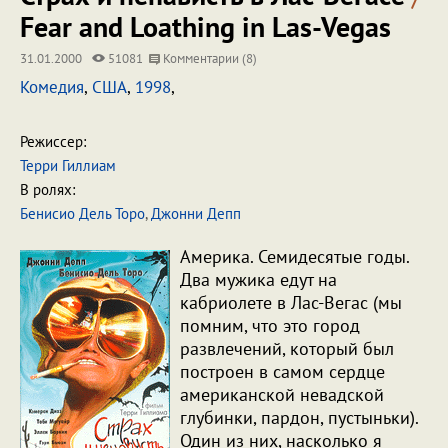
Fear and Loathing in Las-Vegas
31.01.2000
51081
Комментарии (8)
Комедия
,
США
,
1998
,
Режиссер:
Терри Гиллиам
В ролях:
Бенисио Дель Торо
,
Джонни Депп
Америка. Семидесятые годы.
Два мужика едут на
кабриолете в Лас-Вегас (мы
помним, что это город
развлечений, который был
построен в самом сердце
американской невадской
глубинки, пардон, пустыньки).
Один из них, насколько я